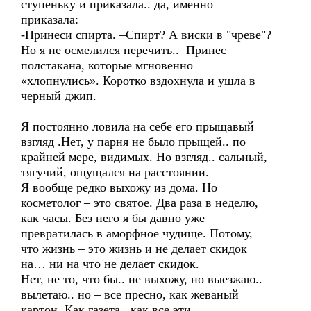
ступеньку и приказала.. да, именно
приказала:
-Принеси спирта. –Спирт? А виски в "чреве"?
Но я не осмелился перечить.. Принес
полстакана, которые мгновенно
«хлопнулись». Коротко вздохнула и ушла в
черный джип.
Я постоянно ловила на себе его прыщавый
взгляд .Нет, у парня не было прыщей.. по
крайней мере, видимых. Но взгляд.. сальный,
тягучий, ощущался на расстоянии.
Я вообще редко выхожу из дома. Но
косметолог – это святое. Два раза в неделю,
как часы. Без него я бы давно уже
превратилась в аморфное чудище. Потому,
что жизнь – это жизнь и не делает скидок
на… ни на что не делает скидок.
Нет, не то, что бы.. не выхожу, но выезжаю..
вылетаю.. но – все пресно, как жеваный
картон. Как газета.. как все эти