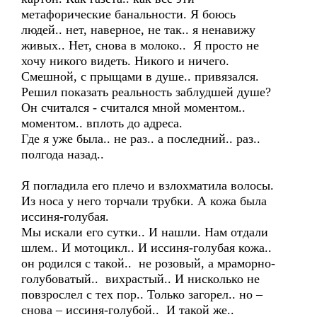
метафорические банальности. Я боюсь
людей.. нет, наверное, не так.. я ненавижу
живых.. Нет, снова в молоко.. Я просто не
хочу никого видеть. Никого и ничего.
Смешной, с прыщами в душе.. привязался.
Решил показать реальность заблудшей душе?
Он считался - считался мной моментом..
моментом.. вплоть до адреса.
Где я уже была.. не раз.. а последний.. раз..
полгода назад..
Я погладила его плечо и взлохматила волосы.
Из носа у него торчали трубки. А кожа была
иссиня-голубая.
Мы искали его сутки.. И нашли. Нам отдали
шлем.. И мотоцикл.. И иссиня-голубая кожа..
он родился с такой.. не розовый, а мраморно-
голубоватый.. вихрастый.. И нисколько не
повзрослел с тех пор.. Только загорел.. но –
снова – иссиня-голубой.. И такой же..