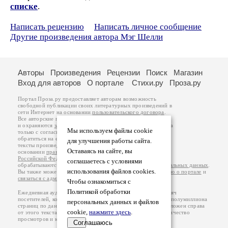
списке
.
Написать рецензию
Написать личное сообщение
Другие произведения автора Мэг Шелли
Авторы
Произведения
Рецензии
Поиск
Магазин
Вход для авторов
О портале
Стихи.ру
Проза.ру
Портал Проза.ру предоставляет авторам возможность
свободной публикации своих литературных произведений в
сети Интернет на основании
пользовательского договора
.
Все авторские права на произведения принадлежат авторам
и охраняются
законом
. Перепечатка произведений возможна
Мы используем файлы cookie
только с согласия его автора, к которому вы можете
обратиться на его авторской странице. Ответственность за
для улучшения работы сайта.
тексты произведений авторы несут самостоятельно на
Оставаясь на сайте, вы
основании
правил публикации
и
законодательства
Российской Федерации
. Данные пользователей
соглашаетесь с условиями
обрабатываются на основании
Политики обработки персональных данных
.
использования файлов cookies.
Вы также можете посмотреть более подробную
информацию о портале
и
связаться с администрацией
.
Чтобы ознакомиться с
Политикой обработки
Ежедневная аудитория портала Проза.ру – порядка 100 тысяч
посетителей, которые в общей сумме просматривают более полумиллиона
персональных данных и файлов
страниц по данным счетчика посещаемости, который расположен справа
cookie,
нажмите здесь
.
от этого текста. В каждой графе указано по две цифры: количество
просмотров и количество посетителей.
Соглашаюсь