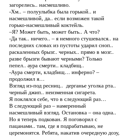
загорелись.. насмешливо.
-Хм.. – полуулыбка была горькой.. и
насмешливой, да.. если возможен такой
горько-насмешливый коктейль.
–Я? Может быть, может быть.. А что?
-Да так.. ничего.. – я немного стушевался.. на
последних словах из пустоты ударил сноп..
раскаленных брызг.. черных.. прямо в мозг..
разве брызги бывают черными? Только
пепел.. аура смерти.. кладбищ..
-Аура смерти, кладбищ… инферно? –
продолжил я…
Взгляд из-под ресниц.. дерганье уголка рта..
черный джип.. неизменная сигарета.
Я поклялся себе, что в следующий раз…
В следующий раз – намеренный
насмешливый взгляд. Остановка – она одна..
Но я теперь подкован. Я поговорил с
пацанами.. там, где я подрабатываю, не
церемонятся. Ребята, накатив очередную дозу,