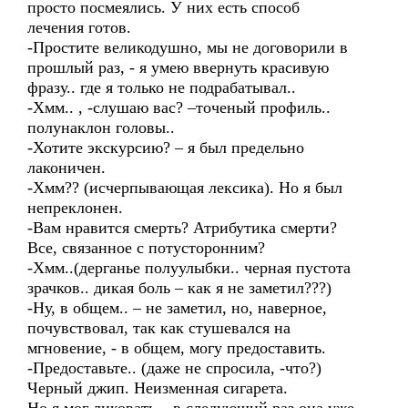
просто посмеялись. У них есть способ
лечения готов.
-Простите великодушно, мы не договорили в
прошлый раз, - я умею ввернуть красивую
фразу.. где я только не подрабатывал..
-Хмм.. , -слушаю вас? –точеный профиль..
полунаклон головы..
-Хотите экскурсию? – я был предельно
лаконичен.
-Хмм?? (исчерпывающая лексика). Но я был
непреклонен.
-Вам нравится смерть? Атрибутика смерти?
Все, связанное с потусторонним?
-Хмм..(дерганье полуулыбки.. черная пустота
зрачков.. дикая боль – как я не заметил???)
-Ну, в общем.. – не заметил, но, наверное,
почувствовал, так как стушевался на
мгновение, - в общем, могу предоставить.
-Предоставьте.. (даже не спросила, -что?)
Черный джип. Неизменная сигарета.