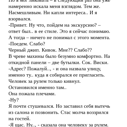
Но я мог ликовать – в следующий раз она уже
намеренно искала меня взглядом. Тем же.
Насмешливым. Ни капли интереса.. И я
взорвался.
-Привет. Ну что, пойдем на экскурсию? –
ответ был.. в ее стиле. Это я сейчас понимаю.
А тогда – ничего не понимал с этого момента.
-Поедем. Слабо?
Черный джип. Кивок. Мне?? Слабо??
В чреве махины было безумно комфортно. На
откидной панели – две бутылки. Сок. Виски.
-Адрес? Пожалуй.., - и она назвала улицу,
именно ту.. куда я собирался ее пригласить.
Человек за рулем только кивнул.
Остановился именно там..
Она пожала плечами.
-Ну?
Я почти стушевался. Но заставил себя вытечь
из салона и позвонить. Стас молча воззрился
на гостей.
-Я щас. Ну.., - сказала она человеку за рулем.