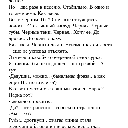
до ног.
Но – два раза в неделю. Стабильно. В одно и
то же время. Как часы.
Вся в черном. Гот? Светлые струящиеся
волосы. Стеклянный взгляд. Черная. Черные
губы. Черные тени. Черная.. Хочу ее. До
дрожи.. До боли в паху.
Как часы. Черный джип. Неизменная сигарета
– еще не успевая отъехать.
Отмечали какой-то очередной день сурка.
Я никогда бы не подошел… по трезвой.. А
тут…
-Девушка, можно.. (банальная фраза.. а как
еще? Вы понимаете?)
В ответ пустой стеклянный взгляд. Нарка?
Нарка гот?
-..можно спросить..
-Да? – отстраненно.. совсем отстраненно.
-Вы – гот?
Губы.. дрогнули.. сжатая линия стала
изломанной.. брови шевельнулись .. глаза