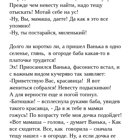
Прежде чем невесту найти, надо тещу
отыскать! Мотай себе на ус!
-Ну, Вы, мамаша, даете! Да как я это все
упомню!
-Ну, ты постарайся, миленький!
Долго ли коротко ли, а пришел Ванька в одно
селенье, глянь, в огороде баба какая-то в
платочке трудится!
Эх! Приосанился Ванька, фасонисто встал, и
с важным видом кучеряво так заявляет:
-Приветствую Вас, красавица! Я вот
жениться собрался! Невесту подыскиваю!
А для верности еще и ногой топнул.
-Батюшки! – всплеснула руками баба, увидев
такого красавца, - Да я ж тебе в мамки
гожусь! По возрасту тебе моя дочка подойдет!
«Вот мамаша – голова, - думает Ванька, - Как
все сходится. Все, как говорила – сначала
тещу нашел - в огороде. Ну, а если дочка ее