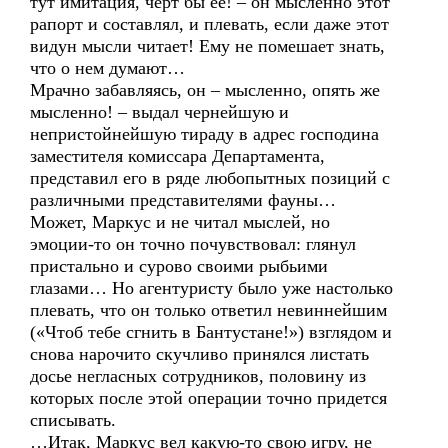
тут имитация, черт бы ее! – он мысленно этот
рапорт и составлял, и плевать, если даже этот
видун мысли читает! Ему не помешает знать,
что о нем думают…
Мрачно забавляясь, он – мысленно, опять же
мысленно! – выдал чернейшую и
непристойнейшую тираду в адрес господина
заместителя комиссара Департамента,
представил его в ряде любопытных позиций с
различными представителями фауны…
Может, Маркус и не читал мыслей, но
эмоции-то он точно почувствовал: глянул
пристально и сурово своими рыбьими
глазами… Но агентуристу было уже настолько
плевать, что он только ответил невиннейшим
(«Чтоб тебе сгнить в Бантустане!») взглядом и
снова нарочито скучливо принялся листать
досье негласных сотрудников, половину из
которых после этой операции точно придется
списывать.
…Итак, Маркус вел какую-то свою игру, не