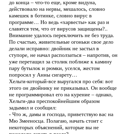
до конца – что-то еще, кроме видуна,
действовало на нервы, мешалось, словно
камешек в ботинке, словно вирус в
программе… Но ведь «харвесты» как раз и
славятся тем, что от вирусов защищены?..
Внимание удалось переключить не без труда.
По счастью, живительные огоньки свое дело
делали исправно: двойник не застыл в
ступоре, не начал расползаться – напротив, он
уже перетащил за столик поближе к камину
пару бутылок и рюмки, уселся, жестом
попросил у Анны сигарету…
Хельги-который-все выругался про себя: вот
этого он двойнику не приказывал. Он вообще
не программировал его на курение – однако,
Хельги-два преспокойнейшим образом
задымил и сообщил:
- Что ж, дамы и господа, приветствую вас на
Мю Змееносца. Полагаю, начать стоит с
некоторых объяснений, которые вы не