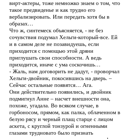
вирт-актеры, тоже немножко знаем о том, что
такое предвиденье и как трудно его
вербализировать. Или передать хотя бы в
образах…
Что ж, синтемеск объясняется, - не без
сочувствия подумал Хельги-который-все. Ей
и в самом деле не позавидуешь, если
приходится с помощью этой дряни
приглушать свои способности. А ведь
приходится, иначе с ума соскочишь…
- Жаль, нам договорить не дадут, - проворчал
Хельги-двойник, покосившись на дверь. –
Сейчас остальные появятся… Ага.
Они действительно появились, и двойник
подмигнул Анне – насчет внешности она,
похоже, угадала. Во всяком случае, в
горбоносом, прямом, как палка, облаченном в
белую рясу и черный плащ старце с лицом
аскета, с круглой тонзурой и огненными
глазами трудновато было признать