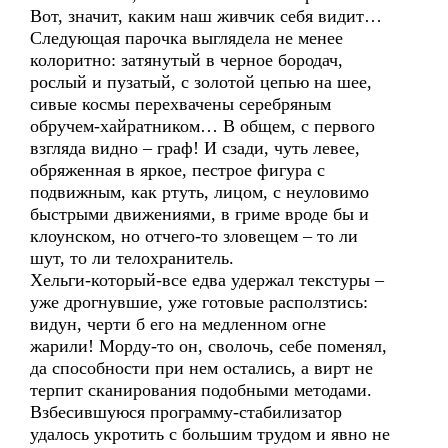
Вот, значит, каким наш живчик себя видит…
Следующая парочка выглядела не менее
колоритно: затянутый в черное бородач,
рослый и пузатый, с золотой цепью на шее,
сивые космы перехвачены серебряным
обручем-хайратником… В общем, с первого
взгляда видно – граф! И сзади, чуть левее,
обряженная в яркое, пестрое фигура с
подвижным, как ртуть, лицом, с неуловимо
быстрыми движениями, в гриме вроде бы и
клоунском, но отчего-то зловещем – то ли
шут, то ли телохранитель.
Хельги-который-все едва удержал текстуры –
уже дрогнувшие, уже готовые расползтись:
видун, черти б его на медленном огне
жарили! Морду-то он, сволочь, себе поменял,
да способности при нем остались, а вирт не
терпит сканирования подобными методами.
Взбесившуюся программу-стабилизатор
удалось укротить с большим трудом и явно не