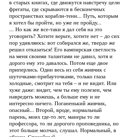
в старых книгах, где движутся навстречу цели
фрегаты, где скрываются в бесконечных
пространствах корабли-тени... Путь, которым
я хотел бы пройти, но уже не пройду...
... Но как же все-таки я дал себя на это
уговорить? Хотите верьте, хотите нет – до сих
пор удивляюсь: вот собирался же, твердо же
решил отказаться! Его вампирская светлость
на меня своими талантами не давил, хотя и
дорого ему это давалось. Потом еще двое
приперлись. Один весь из себя живчик с
шуточками-прибауточками, только глаза
холодные, смотрит на тебя – и не видит. Или
хуже даже: видит, чем ты ему полезен, чем
навредить можешь, а больше ему и не
интересно ничего. Поганенький живчик,
опасный... Второй, вроде, нормальный
парень, моих где-то лет, манеры то ли
профессора, то ли дорогого проповедника, но
этот больше молчал, слушал. Нормальный, в