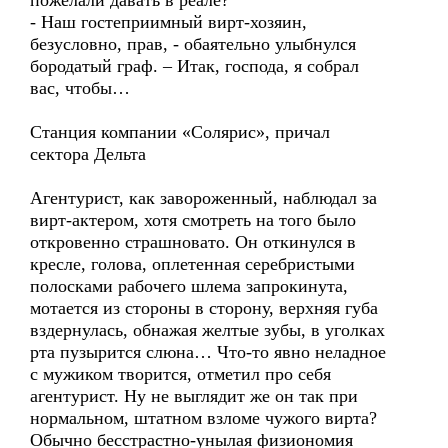
пожелали давать в реале?
- Наш гостеприимный вирт-хозяин,
безусловно, прав, - обаятельно улыбнулся
бородатый граф. – Итак, господа, я собрал
вас, чтобы…
Станция компании «Солярис», причал
сектора Дельта
Агентурист, как завороженный, наблюдал за
вирт-актером, хотя смотреть на того было
откровенно страшновато. Он откинулся в
кресле, голова, оплетенная серебристыми
полосками рабочего шлема запрокинута,
мотается из стороны в сторону, верхняя губа
вздернулась, обнажая желтые зубы, в уголках
рта пузырится слюна… Что-то явно неладное
с мужиком творится, отметил про себя
агентурист. Ну не выглядит же он так при
нормальном, штатном взломе чужого вирта?
Обычно бесстрастно-унылая физиономия