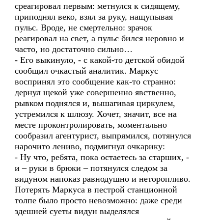
среагировал первым: метнулся к сидящему,
приподнял веко, взял за руку, нащупывая
пульс. Вроде, не смертельно: зрачок
реагировал на свет, а пульс бился неровно и
часто, но достаточно сильно…
- Его выкинуло, - с какой-то детской обидой
сообщил очкастый аналитик. Маркус
воспринял это сообщение как-то странно:
дернул щекой уже совершенно явственно,
рывком поднялся и, вышагивая циркулем,
устремился к шлюзу. Хочет, значит, все на
месте проконтролировать, моментально
сообразил агентурист, выпрямился, потянулся
нарочито лениво, подмигнул очкарику:
- Ну что, ребята, пока остаетесь за старших, -
и – руки в брюки – потянулся следом за
видуном напоказ равнодушно и неторопливо.
Потерять Маркуса в пестрой станционной
толпе было просто невозможно: даже среди
здешней суеты видун выделялся