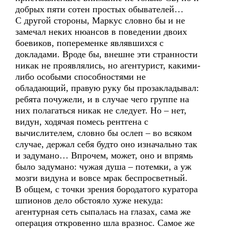
добрых пяти сотен простых обывателей…
С другой стороны, Маркус словно бы и не
замечал неких нюансов в поведении двоих
боевиков, попеременке являвшихся с
докладами. Вроде бы, внешне эти странности
никак не проявлялись, но агентурист, какими-
либо особыми способностями не
обладающий, правую руку бы прозакладывал:
ребята почужели, и в случае чего группе на
них полагаться никак не следует. Но – нет,
видун, ходячая помесь рентгена с
вычислителем, словно бы ослеп – во всяком
случае, держал себя будто оно изначально так
и задумано… Впрочем, может, оно и впрямь
было задумано: чужая душа – потемки, а уж
мозги видуна и вовсе мрак беспросветный.
В общем, с точки зрения бородатого куратора
шпионов дело обстояло хуже некуда:
агентурная сеть сыпалась на глазах, сама же
операция откровенно шла вразнос. Самое же