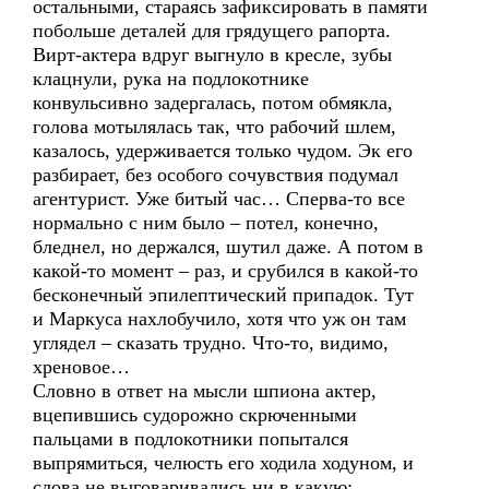
остальными, стараясь зафиксировать в памяти
побольше деталей для грядущего рапорта.
Вирт-актера вдруг выгнуло в кресле, зубы
клацнули, рука на подлокотнике
конвульсивно задергалась, потом обмякла,
голова мотылялась так, что рабочий шлем,
казалось, удерживается только чудом. Эк его
разбирает, без особого сочувствия подумал
агентурист. Уже битый час… Сперва-то все
нормально с ним было – потел, конечно,
бледнел, но держался, шутил даже. А потом в
какой-то момент – раз, и срубился в какой-то
бесконечный эпилептический припадок. Тут
и Маркуса нахлобучило, хотя что уж он там
углядел – сказать трудно. Что-то, видимо,
хреновое…
Словно в ответ на мысли шпиона актер,
вцепившись судорожно скрюченными
пальцами в подлокотники попытался
выпрямиться, челюсть его ходила ходуном, и
слова не выговаривались ни в какую: