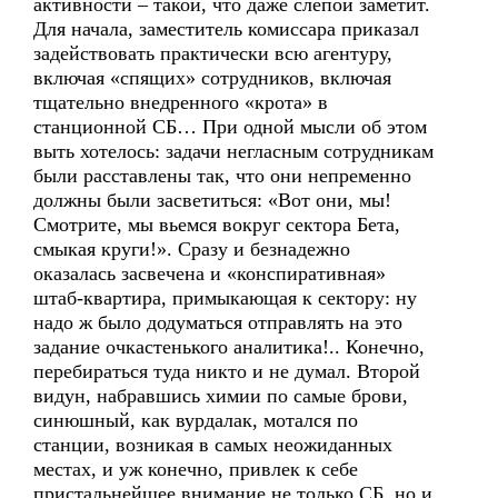
активности – такой, что даже слепой заметит.
Для начала, заместитель комиссара приказал
задействовать практически всю агентуру,
включая «спящих» сотрудников, включая
тщательно внедренного «крота» в
станционной СБ… При одной мысли об этом
выть хотелось: задачи негласным сотрудникам
были расставлены так, что они непременно
должны были засветиться: «Вот они, мы!
Смотрите, мы вьемся вокруг сектора Бета,
смыкая круги!». Сразу и безнадежно
оказалась засвечена и «конспиративная»
штаб-квартира, примыкающая к сектору: ну
надо ж было додуматься отправлять на это
задание очкастенького аналитика!.. Конечно,
перебираться туда никто и не думал. Второй
видун, набравшись химии по самые брови,
синюшный, как вурдалак, мотался по
станции, возникая в самых неожиданных
местах, и уж конечно, привлек к себе
пристальнейшее внимание не только СБ, но и