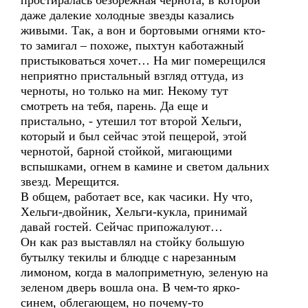
простиралась безбрежная чернота, в которой
даже далекие холодные звезды казались
живыми. Так, а вон и бортовыми огнями кто-
то замигал – похоже, пыхтун каботажный
пристыковаться хочет… На миг померещился
неприятно пристальный взгляд оттуда, из
черноты, но только на миг. Некому тут
смотреть на тебя, парень. Да еще и
пристально, - утешил тот второй Хельги,
который и был сейчас этой пещерой, этой
чернотой, барной стойкой, мигающими
вспышками, огнем в камине и светом дальних
звезд. Мерещится.
В общем, работает все, как часики. Ну что,
Хельги-двойник, Хельги-кукла, принимай
давай гостей. Сейчас припожалуют…
Он как раз выставлял на стойку большую
бутылку текилы и блюдце с нарезанным
лимоном, когда в малоприметную, зеленую на
зеленом дверь вошла она. В чем-то ярко-
синем, облегающем, но почему-то