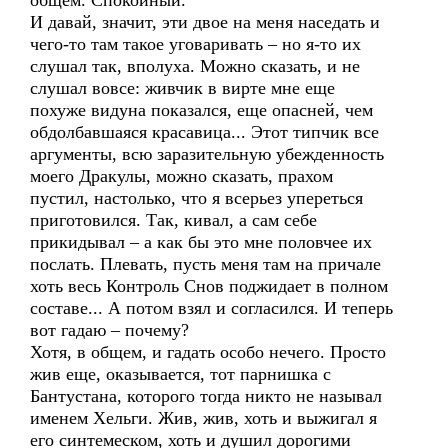
общем. Спокойный.
И давай, значит, эти двое на меня наседать и
чего-то там такое уговаривать – но я-то их
слушал так, вполуха. Можно сказать, и не
слушал вовсе: живчик в вирте мне еще
похуже видуна показался, еще опасней, чем
обдолбавшаяся красавица... Этот типчик все
аргументы, всю заразительную убежденность
моего Дракулы, можно сказать, прахом
пустил, настолько, что я всерьез упереться
приготовился. Так, кивал, а сам себе
прикидывал – а как бы это мне половчее их
послать. Плевать, пусть меня там на причале
хоть весь Контроль Снов поджидает в полном
составе... А потом взял и согласился. И теперь
вот гадаю – почему?
Хотя, в общем, и гадать особо нечего. Просто
жив еще, оказывается, тот парнишка с
Бантустана, которого тогда никто не называл
именем Хельги. Жив, жив, хоть и выжигал я
его синтемеском, хоть и душил дорогими