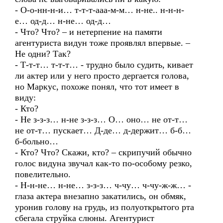
- О-о-нн-н-и… т-т-т-ааа-м-м… н-не.. н-н-н-
е… од-д… н-не… од-д…
- Что? Что? – и нетерпение на памяти
агентуриста видун тоже проявлял впервые. –
Не одни? Так?
- Т-т-т… т-т-т… - трудно было судить, кивает
ли актер или у него просто дергается голова,
но Маркус, похоже понял, что тот имеет в
виду:
- Кто?
- Не з-з-з… н-не з-з-з… О… оно… не от-т…
не от-т… пускает… Д-де… д-держит… б-б…
б-больно…
- Кто? Что? Скажи, кто? – скрипучий обычно
голос видуна звучал как-то по-особому резко,
повелительно.
- Н-н-не… н-не… з-з-з… ч-чу… ч-чу-ж-ж… -
глаза актера внезапно закатились, он обмяк,
уронив голову на грудь, из полуоткрытого рта
сбегала струйка слюны. Агентурист