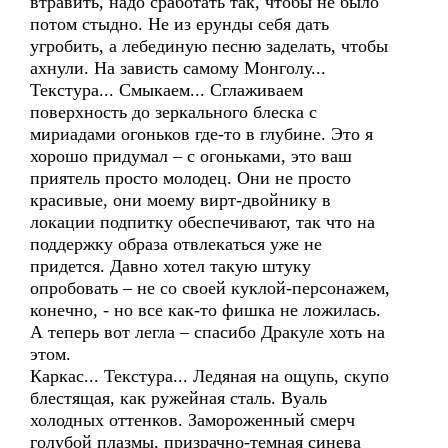
втравить, надо сработать так, чтобы не было
потом стыдно. Не из ерунды себя дать
угробить, а лебединую песню заделать, чтобы
ахнули. На зависть самому Монголу...
Текстура... Смыкаем... Сглаживаем
поверхность до зеркального блеска с
мириадами огоньков где-то в глубине. Это я
хорошо придумал – с огоньками, это ваш
приятель просто молодец. Они не просто
красивые, они моему вирт-двойнику в
локации подпитку обеспечивают, так что на
поддержку образа отвлекаться уже не
придется. Давно хотел такую штуку
опробовать – не со своей куклой-персонажем,
конечно, - но все как-то фишка не ложилась.
А теперь вот легла – спасибо Дракуле хоть на
этом.
Каркас... Текстура... Ледяная на ощупь, скупо
блестящая, как ружейная сталь. Вуаль
холодных оттенков. Замороженный смерч
голубой плазмы, призрачно-темная синева