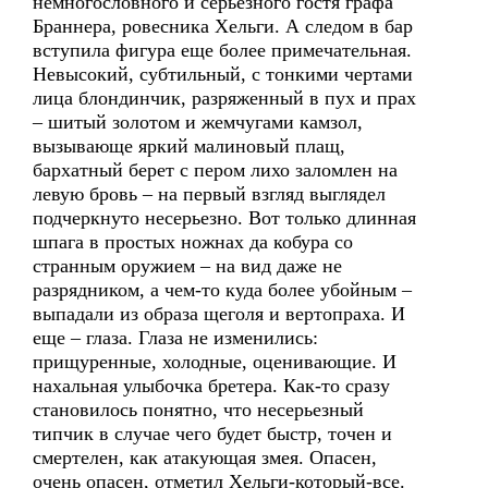
немногословного и серьезного гостя графа
Браннера, ровесника Хельги. А следом в бар
вступила фигура еще более примечательная.
Невысокий, субтильный, с тонкими чертами
лица блондинчик, разряженный в пух и прах
– шитый золотом и жемчугами камзол,
вызывающе яркий малиновый плащ,
бархатный берет с пером лихо заломлен на
левую бровь – на первый взгляд выглядел
подчеркнуто несерьезно. Вот только длинная
шпага в простых ножнах да кобура со
странным оружием – на вид даже не
разрядником, а чем-то куда более убойным –
выпадали из образа щеголя и вертопраха. И
еще – глаза. Глаза не изменились:
прищуренные, холодные, оценивающие. И
нахальная улыбочка бретера. Как-то сразу
становилось понятно, что несерьезный
типчик в случае чего будет быстр, точен и
смертелен, как атакующая змея. Опасен,
очень опасен, отметил Хельги-который-все.