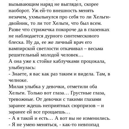
вызывающим наряд не выглядел, скорее
наоборот. Уж ей-то внешность менять
незачем, ухмыльнулся про себя то ли Хельги-
двойник, то ли тот Хельги, что был всем.
Разве что стрижечка покороче да в глазенках
не наблюдается дурного синтемескового
блеска. Ну да, ее же личный врач его
вампирской светлости откачивал – весьма
решительный молодой человек…
А она уже к стойке каблучками процокала,
улыбнулась:
- Знаете, я вас как раз таким и видела. Там, в
челноке.
Милая улыбка у девочки, отметили оба
Хельги. Только вот глаза… Грустные глаза,
тревожные. От девочки с такими глазами
заранее ждешь неприятных сюрпризов – и
заранее ей все прощаешь…
- А я такой и есть… А вот вы не изменились.
- Я не умею меняться, - как-то невпопад