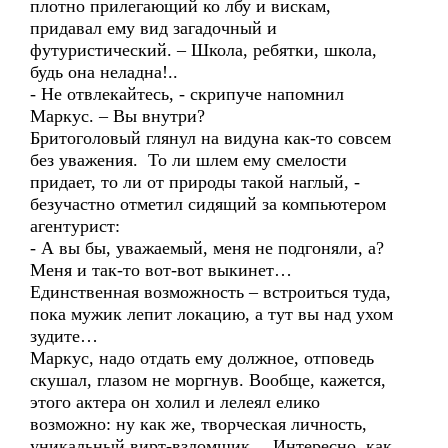
плотно прилегающий ко лбу и вискам,
придавал ему вид загадочный и
футуристический. – Школа, ребятки, школа,
будь она неладна!..
- Не отвлекайтесь, - скрипуче напомнил
Маркус. – Вы внутри?
Бритоголовый глянул на видуна как-то совсем
без уважения. То ли шлем ему смелости
придает, то ли от природы такой наглый, -
безучастно отметил сидящий за компьютером
агентурист:
- А вы бы, уважаемый, меня не подгоняли, а?
Меня и так-то вот-вот выкинет…
Единственная возможность – встроиться туда,
пока мужик лепит локацию, а тут вы над ухом
зудите…
Маркус, надо отдать ему должное, отповедь
скушал, глазом не моргнув. Вообще, кажется,
этого актера он холил и лелеял елико
возможно: ну как же, творческая личность,
уникальный вирт-взломщик… Интересно, как