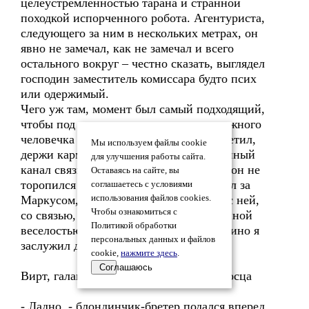
целеустремленностью тарана и странной
походкой испорченного робота. Агентуриста,
следующего за ним в нескольких метрах, он
явно не замечал, как не замечал и всего
остального вокруг – честно сказать, выглядел
господин заместитель комиссара будто псих
или одержимый.
Чего уж там, момент был самый подходящий,
чтобы под шумок смотаться и через нужного
человечка («Так я тебе всю сеть и засветил,
Мы используем файлы cookie
держи карман!») задействовать экстренный
для улучшения работы сайта.
канал связи с Департаментом. Но шпион не
Оставаясь на сайте, вы
торопился сматываться – он просто шел за
соглашаетесь с условиями
Маркусом, не особо и прячась. А шут с ней,
использования файлов cookies.
Чтобы ознакомиться с
со связью, думал он с какой-то обреченной
Политикой обработки
веселостью. Уж по крайней мере, это кино я
персональных данных и файлов
заслужил досмотреть до конца…
cookie,
нажмите здесь
.
Соглашаюсь
Вирт, галактический бар на Мю Змееносца
- Ладно, - блондинчик-бретер подался вперед,