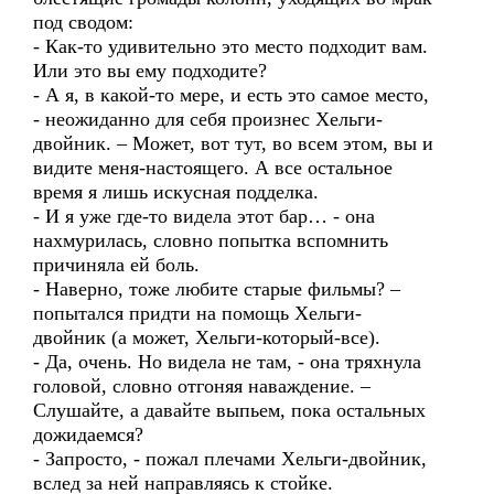
под сводом:
- Как-то удивительно это место подходит вам.
Или это вы ему подходите?
- А я, в какой-то мере, и есть это самое место,
- неожиданно для себя произнес Хельги-
двойник. – Может, вот тут, во всем этом, вы и
видите меня-настоящего. А все остальное
время я лишь искусная подделка.
- И я уже где-то видела этот бар… - она
нахмурилась, словно попытка вспомнить
причиняла ей боль.
- Наверно, тоже любите старые фильмы? –
попытался придти на помощь Хельги-
двойник (а может, Хельги-который-все).
- Да, очень. Но видела не там, - она тряхнула
головой, словно отгоняя наваждение. –
Слушайте, а давайте выпьем, пока остальных
дожидаемся?
- Запросто, - пожал плечами Хельги-двойник,
вслед за ней направляясь к стойке.