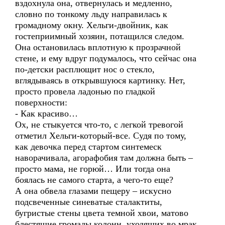
вздохнула она, отвернулась и медленно,
словно по тонкому льду направилась к
громадному окну. Хельги-двойник, как
гостеприимный хозяин, потащился следом.
Она остановилась вплотную к прозрачной
стене, и ему вдруг подумалось, что сейчас она
по-детски расплющит нос о стекло,
вглядываясь в открывшуюся картинку. Нет,
просто провела ладонью по гладкой
поверхности:
- Как красиво…
Ох, не стыкуется что-то, с легкой тревогой
отметил Хельги-который-все. Судя по тому,
как девочка перед стартом синтемеск
наворачивала, агорафобия там должна быть –
просто мама, не горюй… Или тогда она
боялась не самого старта, а чего-то еще?
А она обвела глазами пещеру – искусно
подсвеченные синеватые сталактиты,
бугристые стены цвета темной хвои, матово
блестящие громады колонн, уходящих во мрак