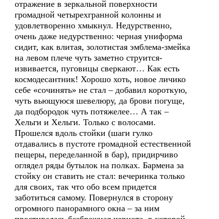
отражение в зеркальной поверхности
громадной четырехгранной колонны и
удовлетворенно хмыкнул. Недурственно,
очень даже недурственно: черная униформа
сидит, как влитая, золотистая эмблема-змейка
на левом плече чуть заметно струится-
извивается, пуговицы сверкают… Как есть
космодесантник! Хорошо хоть, новое личико
себе «сочинять» не стал – добавил короткую,
чуть вьющуюся шевелюру, да брови погуще,
да подбородок чуть потяжелее… А так –
Хельги и Хельги. Только с волосами.
Прошелся вдоль стойки (шаги гулко
отдавались в пустоте громадной естественной
пещеры, переделанной в бар), придирчиво
оглядел ряды бутылок на полках. Бармена за
стойку он ставить не стал: вечеринка только
для своих, так что обо всем придется
заботиться самому. Повернулся в сторону
огромного панорамного окна – за ним