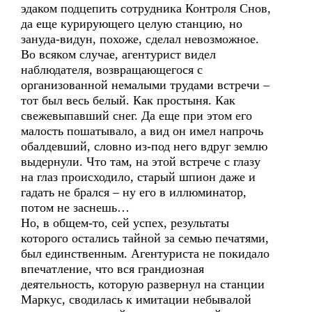
эдаком подцепить сотрудника Контроля Снов,
да еще курирующего целую станцию, но
зануда-видун, похоже, сделал невозможное.
Во всяком случае, агентурист видел
наблюдателя, возвращающегося с
организованной немалыми трудами встречи –
тот был весь белый. Как простыня. Как
свежевыпавший снег. Да еще при этом его
малость пошатывало, а вид он имел напрочь
обалдевший, словно из-под него вдруг землю
выдернули. Что там, на этой встрече с глазу
на глаз происходило, старый шпион даже и
гадать не брался – ну его в иллюминатор,
потом не заснешь…
Но, в общем-то, сей успех, результаты
которого остались тайной за семью печатями,
был единственным. Агентуриста не покидало
впечатление, что вся грандиозная
деятельность, которую развернул на станции
Маркус, сводилась к имитации небывалой