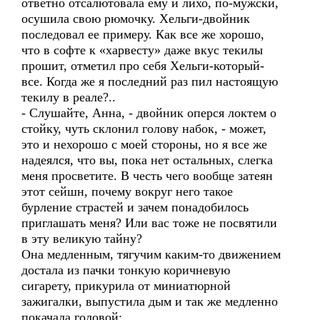
ответно отсалютовала ему и лихо, по-мужски,
осушила свою рюмочку. Хельги-двойник
последовал ее примеру. Как все же хорошо,
что в софте к «харвесту» даже вкус текилы
прошит, отметил про себя Хельги-который-
все. Когда же я последний раз пил настоящую
текилу в реале?..
- Слушайте, Анна, - двойник оперся локтем о
стойку, чуть склонил голову набок, - может,
это и нехорошо с моей стороны, но я все же
надеялся, что вы, пока нет остальных, слегка
меня просветите. В честь чего вообще затеян
этот сейшн, почему вокруг него такое
бурление страстей и зачем понадобилось
приглашать меня? Или вас тоже не посвятили
в эту великую тайну?
Она медленным, тягучим каким-то движением
достала из пачки тонкую коричневую
сигарету, прикурила от миниатюрной
зажигалки, выпустила дым и так же медленно
покачала головой: