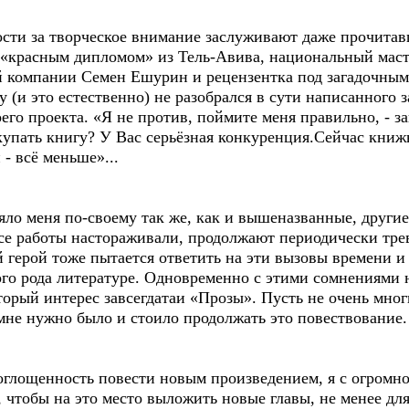
и за творческое внимание заслуживают даже прочитав
с «красным дипломом» из Тель-Авива, национальный мас
й компании Семен Ешурин и рецензентка под загадочным
у (и это естественно) не разобрался в сути написанного
его проекта. «Я не против, поймите меня правильно, - за
окупать книгу? У Вас серьёзная конкуренция.Сейчас книж
 - всё меньше»...
ло меня по-своему так же, как и вышеназванные, други
ссе работы настораживали, продолжают периодически тр
 герой тоже пытается ответить на эти вызовы времени и
ого рода литературе. Одновременно с этими сомнениями н
торый интерес завсегдатаи «Прозы». Пусть не очень мног
 мне нужно было и стоило продолжать это повествование. 
лощенность повести новым произведением, я с огромно
, чтобы на это место выложить новые главы, не менее д