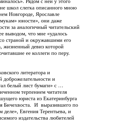
миналось». Рядом с ней у этого
ане школ слегка описанного мною
нем Новгороде, Ярославле
 мукам» юности», они даже
ости за аналогичный читательский
е выводом, что мне «удалось
 со страной и окружавшими его
а, жизненный девиз которой
рочитавшие ее коллеги по перу.
овского литератора и
й доброжелательности и
ал белый лист бумаги» с …
ниченном терпением читателя
шущего юриста из Екатеринбурга
ая Бичехвоста. И выразившего по
м деле», Евгения Терентьева, и
исимого издательства любителей