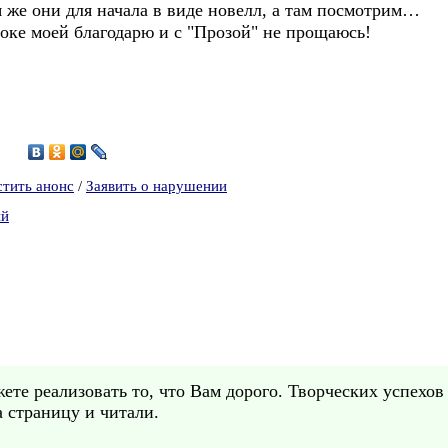
 же они для начала в виде новелл, а там посмотрим…
ке моей благодарю и c "Прозой" не прощаюсь!
3
стить анонс
/
Заявить о нарушении
ий
те реализовать то, что Вам дорого. Творческих успехов
а страницу и читали.