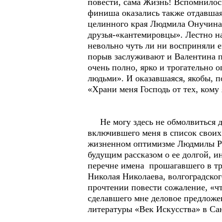
повести, сама Жизнь! Вспомнилось 
финиша оказались также отдавшая 
целинного края Людмила Онучина 
друзья-«кантемировцы». Лестно н
невольно чуть ли ни восприняли е
порыв заслуживают и Валентина п
очень полно, ярко и трогательно 
людьми». И оказавшаяся, якобы, 
«Храни меня Господь от тех, кому 
Не могу здесь не обмолвиться до
включившего меня в список своих
жизненном оптимизме Людмилы Рос
будущим рассказом о ее долгой, 
перечне имена прошагавшего в т
Николая Николаева, волгоградско
прочтении повести сожаление, «чт
сделавшего мне деловое предложе
литературы «Век Искусства» в Са