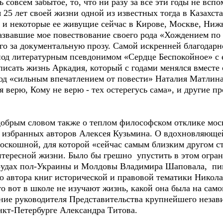
совсем забытое, то, что ни разу за все эти годы не вспо
25 лет своей жизни одной из известных тогда в Казахст
и некоторые ее живущие сейчас в Кирове, Москве, Ниж
азвавшие мое повествование своего рода «Хождением по
го за документальную прозу. Самой искренней благодарн
од литературным псевдонимом «Сердце Беспокойное» с е
описать жизнь Аркадия, который с годами менялся вместе
под «сильным впечатлением от повести» Наталия Матлин
я верю, Кому не верю - тех остерегусь сама», и другие п
брым словом также о теплом философском отклике моск
 избранных авторов Алексея Кузьмина. О вдохновляюще
кошной, для которой «сейчас самым близким другом ст
интересной жизни. Было бы грешно упустить в этом огра
рудах пол-Украины и Молдовы Владимира Шаповала, пи
го автора книг исторической и правовой тематики Никол
о вот в школе не изучают жизнь, какой она была на само
ние руководителя Представительства крупнейшего незав
нкт-Петербурге Александра Титова.