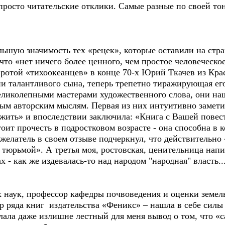
просто читательские отклики. Самые разные по своей то
шую значимость тех «рецек», которые оставили на стр
 что «нет ничего более ценного, чем простое человеческ
ротой «тихоокеанцев» в конце 70-х Юрий Ткачев из Кра
и талантливого сына, теперь трепетно тиражирующая его
великолепными мастерами художественного слова, они на
ым авторским мыслям. Первая из них интуитивно заметил
ежить» и впоследствии заключила: «Книга с Вашей пове
оит прочесть в подростковом возрасте - она способна в 
желатель в своем отзыве подчеркнул, что действительн
 тюрьмой». А третья моя, ростовская, ценительница нап
х - как же издевалась-то над народом "народная" власть..
наук, профессор кафедры почвоведения и оценки земе
р ряда книг издательства «Феникс» – нашла в себе силы
лала даже излишне лестный для меня вывод о том, что «с