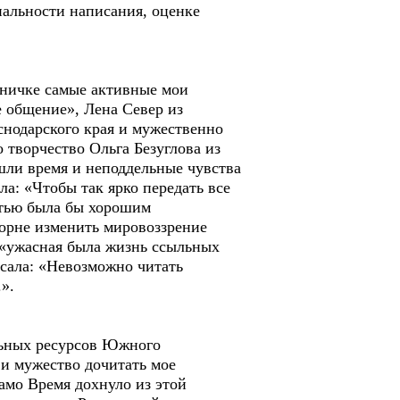
нальности написания, оценке
аничке самые активные мои
ое общение», Лена Север из
снодарского края и мужественно
 творчество Ольга Безуглова из
шли время и неподдельные чувства
а: «Чтобы так ярко передать все
стью была бы хорошим
корне изменить мировоззрение
о «ужасная была жизнь ссыльных
исала: «Невозможно читать
.».
льных ресурсов Южного
 и мужество дочитать мое
амо Время дохнуло из этой