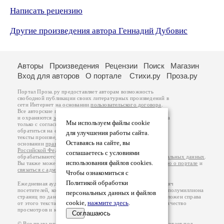
Написать рецензию
Другие произведения автора Геннадий Дубовис
Авторы
Произведения
Рецензии
Поиск
Магазин
Вход для авторов
О портале
Стихи.ру
Проза.ру
Портал Проза.ру предоставляет авторам возможность
свободной публикации своих литературных произведений в
сети Интернет на основании
пользовательского договора
.
Все авторские права на произведения принадлежат авторам
и охраняются
законом
. Перепечатка произведений возможна
Мы используем файлы cookie
только с согласия его автора, к которому вы можете
обратиться на его авторской странице. Ответственность за
для улучшения работы сайта.
тексты произведений авторы несут самостоятельно на
Оставаясь на сайте, вы
основании
правил публикации
и
законодательства
Российской Федерации
. Данные пользователей
соглашаетесь с условиями
обрабатываются на основании
Политики обработки персональных данных
.
использования файлов cookies.
Вы также можете посмотреть более подробную
информацию о портале
и
связаться с администрацией
.
Чтобы ознакомиться с
Политикой обработки
Ежедневная аудитория портала Проза.ру – порядка 100 тысяч
посетителей, которые в общей сумме просматривают более полумиллиона
персональных данных и файлов
страниц по данным счетчика посещаемости, который расположен справа
cookie,
нажмите здесь
.
от этого текста. В каждой графе указано по две цифры: количество
просмотров и количество посетителей.
Соглашаюсь
© Все права принадлежат авторам, 2000-2026. Портал работает под