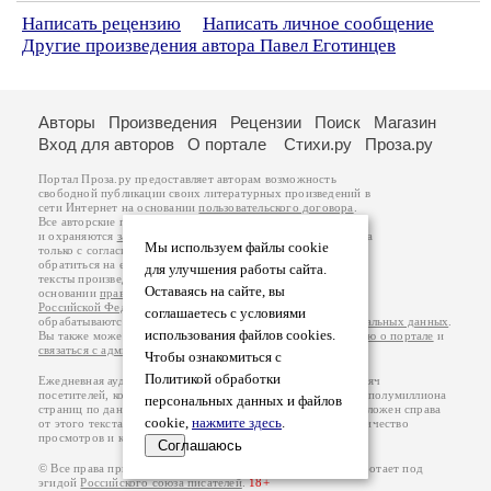
Написать рецензию
Написать личное сообщение
Другие произведения автора Павел Еготинцев
Авторы
Произведения
Рецензии
Поиск
Магазин
Вход для авторов
О портале
Стихи.ру
Проза.ру
Портал Проза.ру предоставляет авторам возможность
свободной публикации своих литературных произведений в
сети Интернет на основании
пользовательского договора
.
Все авторские права на произведения принадлежат авторам
и охраняются
законом
. Перепечатка произведений возможна
Мы используем файлы cookie
только с согласия его автора, к которому вы можете
обратиться на его авторской странице. Ответственность за
для улучшения работы сайта.
тексты произведений авторы несут самостоятельно на
Оставаясь на сайте, вы
основании
правил публикации
и
законодательства
Российской Федерации
. Данные пользователей
соглашаетесь с условиями
обрабатываются на основании
Политики обработки персональных данных
.
использования файлов cookies.
Вы также можете посмотреть более подробную
информацию о портале
и
связаться с администрацией
.
Чтобы ознакомиться с
Политикой обработки
Ежедневная аудитория портала Проза.ру – порядка 100 тысяч
посетителей, которые в общей сумме просматривают более полумиллиона
персональных данных и файлов
страниц по данным счетчика посещаемости, который расположен справа
cookie,
нажмите здесь
.
от этого текста. В каждой графе указано по две цифры: количество
просмотров и количество посетителей.
Соглашаюсь
© Все права принадлежат авторам, 2000-2026. Портал работает под
эгидой
Российского союза писателей
.
18+