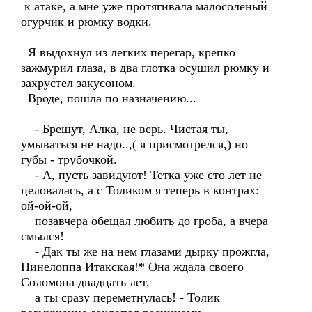
к атаке, а мне уже протягивала малосоленый
огурчик и рюмку водки.
Я выдохнул из легких перегар, крепко
зажмурил глаза, в два глотка осушил рюмку и
захрустел закусоном.
Вроде, пошла по назначению...
- Брешут, Алка, не верь. Чистая ты,
умываться не надо..,( я присмотрелся,) но
губы - трубочкой.
- А, пусть завидуют! Тетка уже сто лет не
целовалась, а с Толиком я теперь в контрах:
ой-ой-ой,
позавчера обещал любить до гроба, а вчера
смылся!
- Дак ты же на нем глазами дырку прожгла,
Пинелоппа Итакская!* Она ждала своего
Соломона двадцать лет,
а ты сразу переметнулась! - Толик