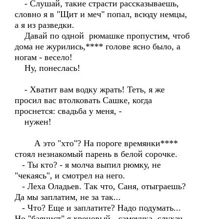
- Слушай, такие страсти рассказываешь,
словно я в "Щит и меч" попал, всюду немцы,
а я из разведки.
Давай по одной рюмашке пропустим, чтоб
дома не журились,**** голове ясно было, а
ногам - весело!
Ну, понеслась!
- Хватит вам водку жрать! Теть, я же
просил вас втолковать Сашке, когда
проснется: свадьба у меня, -
нужен!
А это "хто"? На пороге времянки****
стоял незнакомый парень в белой сорочке.
- Ты кто? - я молча выпил рюмку, не
"чекаясь", и смотрел на него.
- Леха Оладьев. Так что, Саня, отыграешь?
Да мы заплатим, не за так...
- Что? Еще и заплатите? Надо подумать...
Но "баянист" я хреновый - самоучка, слухач.