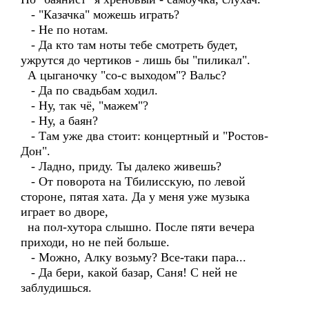
- "Казачка" можешь играть?
- Не по нотам.
- Да кто там ноты тебе смотреть будет,
ужрутся до чертиков - лишь бы "пиликал".
А цыганочку "со-с выходом"? Вальс?
- Да по свадьбам ходил.
- Ну, так чё, "мажем"?
- Ну, а баян?
- Там уже два стоит: концертный и "Ростов-
Дон".
- Ладно, приду. Ты далеко живешь?
- От поворота на Тбилисскую, по левой
стороне, пятая хата. Да у меня уже музыка
играет во дворе,
на пол-хутора слышно. После пяти вечера
приходи, но не пей больше.
- Можно, Алку возьму? Все-таки пара...
- Да бери, какой базар, Саня! С ней не
заблудишься.