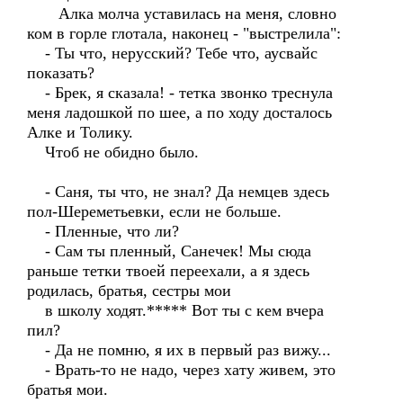
Алка молча уставилась на меня, словно
ком в горле глотала, наконец - "выстрелила":
- Ты что, нерусский? Тебе что, аусвайс
показать?
- Брек, я сказала! - тетка звонко треснула
меня ладошкой по шее, а по ходу досталось
Алке и Толику.
Чтоб не обидно было.
- Саня, ты что, не знал? Да немцев здесь
пол-Шереметьевки, если не больше.
- Пленные, что ли?
- Сам ты пленный, Санечек! Мы сюда
раньше тетки твоей переехали, а я здесь
родилась, братья, сестры мои
в школу ходят.***** Вот ты с кем вчера
пил?
- Да не помню, я их в первый раз вижу...
- Врать-то не надо, через хату живем, это
братья мои.