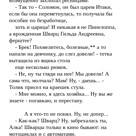
возмущенно захлопал ресницами.
- Так то - Соломон, он был царем Итаки,
если бы она переметнулась, то получала бы
пособие по безработице,
хоть и царица! И никакая я не Пинелоппа,
а врожденная Шварц Гильда Андреевна,
ферштее?
- Брек! Похмелитесь, болезные,** а то
напали на девчонку, до слез довели! - тетка
вытащила из ящика стола
еще несколько рюмок.
- Не, ну ты гляди на нее! Мы довели! А
сама что, молчала? Мам! Ну, - даешь... -
Толик присел на краешек стула.
- Мне можно, я здесь хозяйка... Ну вы же
знаете - погавкаю, и перестану.
А я что-то не понял. Ну, не допер...
- Как-как? Шварц? Ну, забрехалась ты,
Алка! Шварцы только в кино бывают: на
мотоциклах и с автоматами.