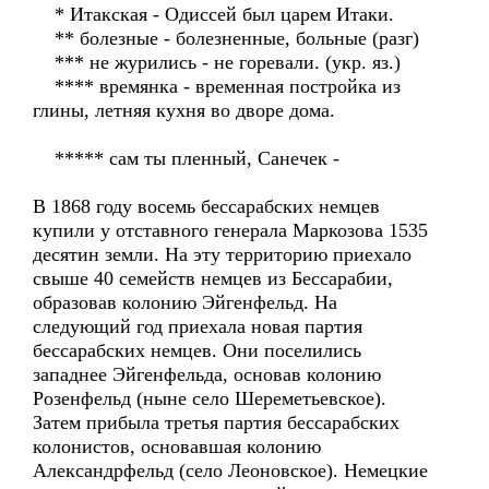
* Итакская - Одиссей был царем Итаки.
** болезные - болезненные, больные (разг)
*** не журились - не горевали. (укр. яз.)
**** времянка - временная постройка из
глины, летняя кухня во дворе дома.
***** сам ты пленный, Санечек -
В 1868 году восемь бессарабских немцев
купили у отставного генерала Маркозова 1535
десятин земли. На эту территорию приехало
свыше 40 семейств немцев из Бессарабии,
образовав колонию Эйгенфельд. На
следующий год приехала новая партия
бессарабских немцев. Они поселились
западнее Эйгенфельда, основав колонию
Розенфельд (ныне село Шереметьевское).
Затем прибыла третья партия бессарабских
колонистов, основавшая колонию
Александрфельд (село Леоновское). Немецкие