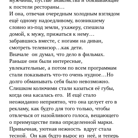
мужчины, пустые знакомства и обязывающие
к постели рестораны…
И она, отвечая очередным холодным взглядом
ещё одному надоедливому, возникшему
словно из-под земли, ухажеру, спешила
домой, к мужу, прижаться к нему…
забравшись вместе, с ногами на диван,
смотреть телевизор…как дети.
Вначале он думал, что дело в фильмах.
Раньше они были интересные,
увлекательные, а потом по всем программам
стали показывать что-то очень нудное…Но
долго обманывать себя было невозможно.
Слишком колючими стали казаться её губы,
когда она касалась его. И ещё стало
неожиданно неприятно, что она целует его в
рекламу, как будто для того только, чтобы
отвлечься от назойливого голоса, вещающего
о преимуществе пива определенной марки.
Привычная, уютная нежность вдруг стала
тесной. Он как будто вырос из неё, и теперь