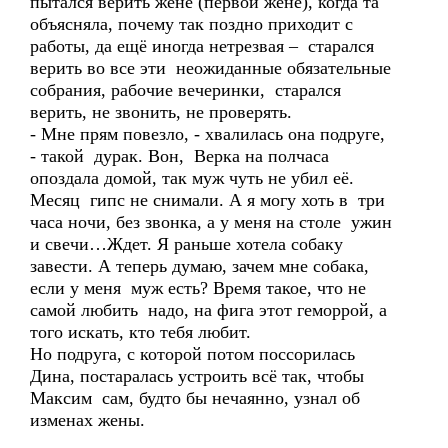
пытался верить жене (первой жене), когда та
объясняла, почему так поздно приходит с
работы, да ещё иногда нетрезвая – старался
верить во все эти неожиданные обязательные
собрания, рабочие вечеринки, старался
верить, не звонить, не проверять.
- Мне прям повезло, - хвалилась она подруге,
- такой дурак. Вон, Верка на полчаса
опоздала домой, так муж чуть не убил её.
Месяц гипс не снимали. А я могу хоть в три
часа ночи, без звонка, а у меня на столе ужин
и свечи…Ждет. Я раньше хотела собаку
завести. А теперь думаю, зачем мне собака,
если у меня муж есть? Время такое, что не
самой любить надо, на фига этот геморрой, а
того искать, кто тебя любит.
Но подруга, с которой потом поссорилась
Дина, постаралась устроить всё так, чтобы
Максим сам, будто бы нечаянно, узнал об
изменах жены.