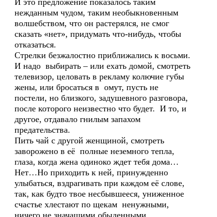
И это предложение показалось таким
нежданным чудом, таким необыкновенным
волшебством, что он растерялся, не смог
сказать «нет», придумать что-нибудь, чтобы
отказаться.
Стрелки безжалостно приближались к восьми.
И надо выбирать – или ехать домой, смотреть
телевизор, целовать в рекламу колючие губы
жены, или бросаться в омут, пусть не
постели, но близкого, задушевного разговора,
после которого неизвестно что будет. И то, и
другое, отдавало гнилым запахом
предательства.
Пить чай с другой женщиной, смотреть
заворожено в её полные неземного тепла,
глаза, когда жена одиноко ждет тебя дома…
Нет…Но приходить к ней, принужденно
улыбаться, вздрагивать при каждом её слове,
так, как будто твое несбывшееся, униженное
счастье хлестают по щекам ненужными,
ничего не значащими обыденными