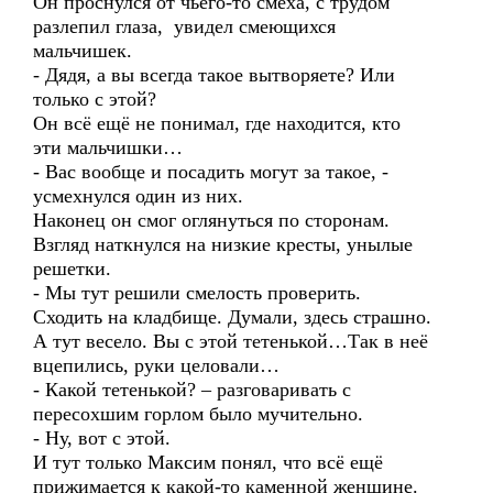
Он проснулся от чьего-то смеха, с трудом
разлепил глаза, увидел смеющихся
мальчишек.
- Дядя, а вы всегда такое вытворяете? Или
только с этой?
Он всё ещё не понимал, где находится, кто
эти мальчишки…
- Вас вообще и посадить могут за такое, -
усмехнулся один из них.
Наконец он смог оглянуться по сторонам.
Взгляд наткнулся на низкие кресты, унылые
решетки.
- Мы тут решили смелость проверить.
Сходить на кладбище. Думали, здесь страшно.
А тут весело. Вы с этой тетенькой…Так в неё
вцепились, руки целовали…
- Какой тетенькой? – разговаривать с
пересохшим горлом было мучительно.
- Ну, вот с этой.
И тут только Максим понял, что всё ещё
прижимается к какой-то каменной женщине.