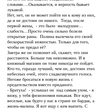
словами….Оказывается, и верность бывает
лукавой.
Нет, нет, он не может пойти ни к кому из них,
да и не достоин он никого. Тогда, после
первой жены, - это было малодушие…
слабость…Просто очень сильно болели
открытые раны. Полина вылечила его своей
бескорыстной нежностью. Только для того,
чтобы он предал её?
Завтра же он позвонит ей, скажет, что они
расстаются. Больше так невозможно. И в
книжный магазин он тоже никогда не пойдет.
Кто-то, гораздо лучший, чем он, достоин этих
небесных очей, этого сладкозвучного голоса.
Негоже бросаться в новую жизнь с
предательством вместо приданого.
- Братуха! - услышал он над самым ухом, - я
вижу, у тебя физиономия никакая. Все идут,
веселые, как будто у нас в стране не бардак, а
жизнь-малина. Я вот ищу с кем выпить. С