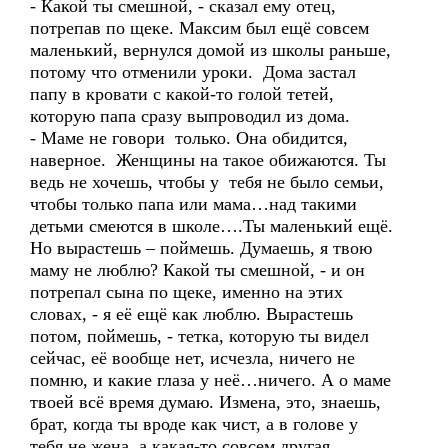
- Какой ты смешной, - сказал ему отец,
потрепав по щеке. Максим был ещё совсем
маленький, вернулся домой из школы раньше,
потому что отменили уроки. Дома застал
папу в кровати с какой-то голой тетей,
которую папа сразу выпроводил из дома.
- Маме не говори только. Она обидится,
наверное. Женщины на такое обижаются. Ты
ведь не хочешь, чтобы у тебя не было семьи,
чтобы только папа или мама…над такими
детьми смеются в школе….Ты маленький ещё.
Но вырастешь – поймешь. Думаешь, я твою
маму не люблю? Какой ты смешной, - и он
потрепал сына по щеке, именно на этих
словах, - я её ещё как люблю. Вырастешь
потом, поймешь, - тетка, которую ты видел
сейчас, её вообще нет, исчезла, ничего не
помню, и какие глаза у неё…ничего. А о маме
твоей всё время думаю. Измена, это, знаешь,
брат, когда ты вроде как чист, а в голове у
тебя не жена, а какая-то совсем другая