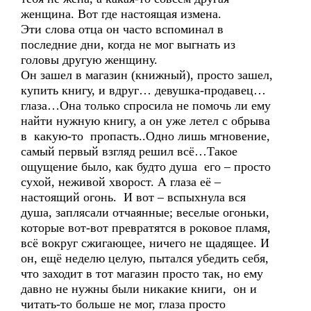
женщина. Вот где настоящая измена.
Эти слова отца он часто вспоминал в
последние дни, когда не мог выгнать из
головы другую женщину.
Он зашел в магазин (книжный), просто зашел,
купить книгу, и вдруг… девушка-продавец…
глаза…Она только спросила не помочь ли ему
найти нужную книгу, а он уже летел с обрыва
в какую-то пропасть..Одно лишь мгновение,
самый первый взгляд решил всё…Такое
ощущение было, как будто душа его – просто
сухой, неживой хворост. А глаза её –
настоящий огонь. И вот – вспыхнула вся
душа, заплясали отчаянные; веселые огоньки,
которые вот-вот превратятся в роковое пламя,
всё вокруг сжигающее, ничего не щадящее. И
он, ещё неделю целую, пытался убедить себя,
что заходит в тот магазин просто так, но ему
давно не нужны были никакие книги, он и
читать-то больше не мог, глаза просто