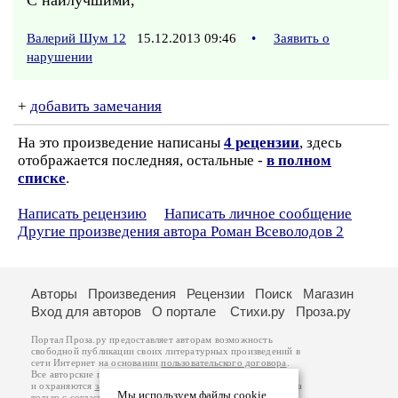
С наилучшими,
Валерий Шум 12
15.12.2013 09:46
•
Заявить о
нарушении
+
добавить замечания
На это произведение написаны
4 рецензии
, здесь
отображается последняя, остальные -
в полном
списке
.
Написать рецензию
Написать личное сообщение
Другие произведения автора Роман Всеволодов 2
Авторы
Произведения
Рецензии
Поиск
Магазин
Вход для авторов
О портале
Стихи.ру
Проза.ру
Портал Проза.ру предоставляет авторам возможность
свободной публикации своих литературных произведений в
сети Интернет на основании
пользовательского договора
.
Все авторские права на произведения принадлежат авторам
и охраняются
законом
. Перепечатка произведений возможна
Мы используем файлы cookie
только с согласия его автора, к которому вы можете