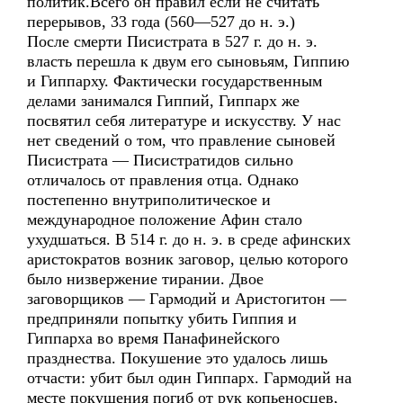
политик.Всего он правил если не считать
перерывов, 33 года (560—527 до н. э.)
После смерти Писистрата в 527 г. до н. э.
власть перешла к двум его сыновьям, Гиппию
и Гиппарху. Фактически государственным
делами занимался Гиппий, Гиппарх же
посвятил себя литературе и искусству. У нас
нет сведений о том, что правление сыновей
Писистрата — Писистратидов сильно
отличалось от правления отца. Однако
постепенно внутриполитическое и
международное положение Афин стало
ухудшаться. В 514 г. до н. э. в среде афинских
аристократов возник заговор, целью которого
было низвержение тирании. Двое
заговорщиков — Гармодий и Аристогитон —
предприняли попытку убить Гиппия и
Гиппарха во время Панафинейского
празднества. Покушение это удалось лишь
отчасти: убит был один Гиппарх. Гармодий на
месте покушения погиб от рук копьеносцев,