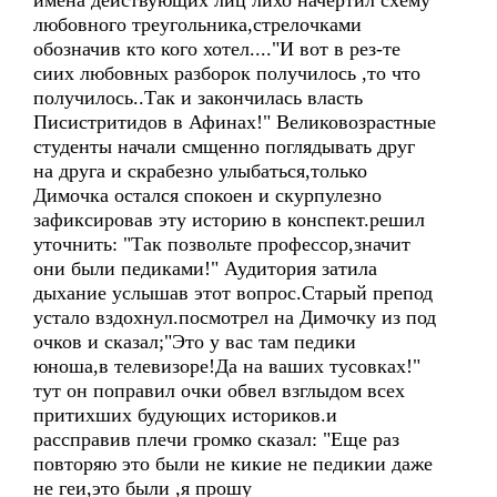
имена действующих лиц лихо начертил схему
любовного треугольника,стрелочками
обозначив кто кого хотел...."И вот в рез-те
сиих любовных разборок получилось ,то что
получилось..Так и закончилась власть
Писистритидов в Афинах!" Великовозрастные
студенты начали смщенно поглядывать друг
на друга и скрабезно улыбаться,только
Димочка остался спокоен и скурпулезно
зафиксировав эту историю в конспект.решил
уточнить: "Так позвольте профессор,значит
они были педиками!" Аудитория затила
дыхание услышав этот вопрос.Старый препод
устало вздохнул.посмотрел на Димочку из под
очков и сказал;"Это у вас там педики
юноша,в телевизоре!Да на ваших тусовках!"
тут он поправил очки обвел взглыдом всех
притихших будующих историков.и
рассправив плечи громко сказал: "Еще раз
повторяю это были не кикие не педикии даже
не геи,это были ,я прошу