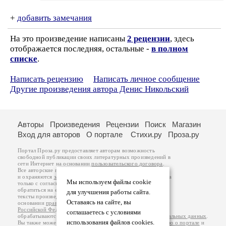
+
добавить замечания
На это произведение написаны
2 рецензии
, здесь
отображается последняя, остальные -
в полном
списке
.
Написать рецензию
Написать личное сообщение
Другие произведения автора Денис Никольский
Авторы
Произведения
Рецензии
Поиск
Магазин
Вход для авторов
О портале
Стихи.ру
Проза.ру
Портал Проза.ру предоставляет авторам возможность
свободной публикации своих литературных произведений в
сети Интернет на основании
пользовательского договора
.
Все авторские права на произведения принадлежат авторам
и охраняются
законом
. Перепечатка произведений возможна
Мы используем файлы cookie
только с согласия его автора, к которому вы можете
обратиться на его авторской странице. Ответственность за
для улучшения работы сайта.
тексты произведений авторы несут самостоятельно на
Оставаясь на сайте, вы
основании
правил публикации
и
законодательства
Российской Федерации
. Данные пользователей
соглашаетесь с условиями
обрабатываются на основании
Политики обработки персональных данных
.
использования файлов cookies.
Вы также можете посмотреть более подробную
информацию о портале
и