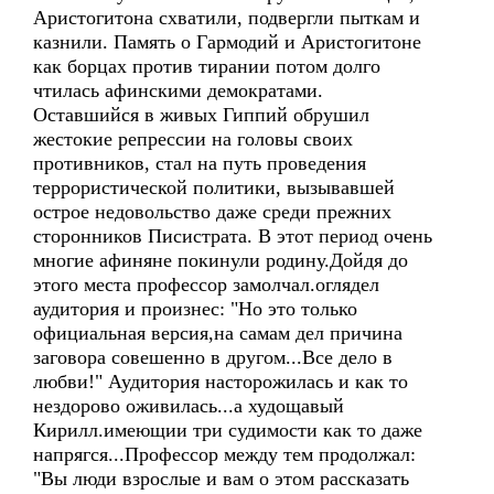
Аристогитона схватили, подвергли пыткам и
казнили. Память о Гармодий и Аристогитоне
как борцах против тирании потом долго
чтилась афинскими демократами.
Оставшийся в живых Гиппий обрушил
жестокие репрессии на головы своих
противников, стал на путь проведения
террористической политики, вызывавшей
острое недовольство даже среди прежних
сторонников Писистрата. В этот период очень
многие афиняне покинули родину.Дойдя до
этого места профессор замолчал.оглядел
аудитория и произнес: "Но это только
официальная версия,на самам дел причина
заговора совешенно в другом...Все дело в
любви!" Аудитория насторожилась и как то
нездорово оживилась...а худощавый
Кирилл.имеющии три судимости как то даже
напрягся...Профессор между тем продолжал:
"Вы люди взрослые и вам о этом рассказать