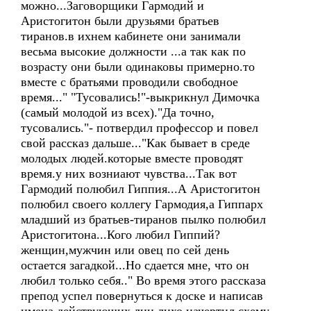
можно...Заговорщики Гармодий и
Аристогитон были друзьями братьев
тиранов.в ихнем кабинете они занимали
весьма высокие должности ...а так как по
возрасту они были одинаковы примерно.то
вместе с братьями проводили свободное
время..." "Тусовались!"-выкрикнул Димочка
(самый молодой из всех)."Да точно,
тусовались."- потвердил профессор и повел
свой рассказ дальше..."Как бывает в среде
молодых людей.которые вместе проводят
время.у них возниают чувства...Так вот
Гармодий полюбил Гиппия...А Аристогитон
полюбил своего коллегу Гармодия,а Гиппарх
младший из братьев-тиранов пылко полюбил
Аристогитона...Кого любил Гиппий?
женщин,мужчин или овец по сей день
остается загадкой...Но сдается мне, что он
любил только себя.." Во время этого рассказа
препод успел повернуться к доске и написав