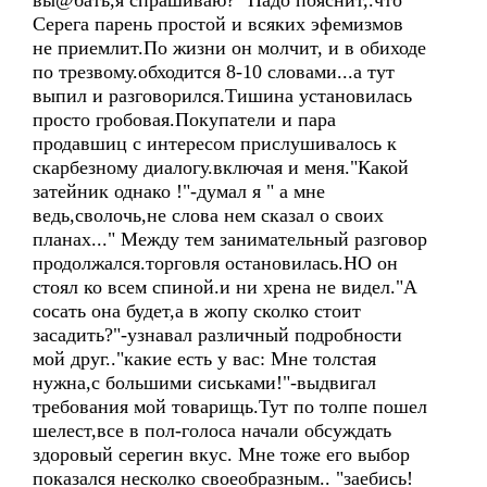
вы@бать,я спрашиваю?" Надо пояснит,.что
Серега парень простой и всяких эфемизмов
не приемлит.По жизни он молчит, и в обиходе
по трезвому.обходится 8-10 словами...а тут
выпил и разговорился.Тишина установилась
просто гробовая.Покупатели и пара
продавшиц с интересом прислушивалось к
скарбезному диалогу.включая и меня."Какой
затейник однако !"-думал я " а мне
ведь,сволочь,не слова нем сказал о своих
планах..." Между тем занимательный разговор
продолжался.торговля остановилась.НО он
стоял ко всем спиной.и ни хрена не видел."А
сосать она будет,а в жопу сколко стоит
засадить?"-узнавал различный подробности
мой друг.."какие есть у вас: Мне толстая
нужна,с большими сиськами!"-выдвигал
требования мой товарищь.Тут по толпе пошел
шелест,все в пол-голоса начали обсуждать
здоровый серегин вкус. Мне тоже его выбор
показался несколко своеобразным.. "заебись!