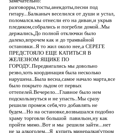
замечательно:
разговорры,тосты,анекдоты,песни под
гитару...Балканыч веселился от души и устал,
поломался.мы отнесли его на диван,и укрыв
пледиком,собрались и погребли домой..Мы
держались,До полной отключки было
далеко,впрочем как и до трамвайной
остановки..Я то жил около нее,а СЕРЕГЕ
ПРЕДСТОЯЛО ЕЩЕ КАТИТЬСЯ В
ЖЕЛЕЗНОМ ЯЩИКЕ ПО
ГОРОДУ..Передвигались мы довольно
резво,хоть координация была несколько
нарушена..Была весна,самое начало марта,все
было покрыто льдом от первых
оттепелей.Вечерело...Главное было нем
подскользнуться и не упасть..Мы сразу
решили промеж себя,что добавлять не
будем...Но на остановке,возвышался подобно
храму торговли большой павильон,ну как
пройти мимо..Вот и мы решили зайти...нет
не за алкоголем...Я купить минералки(утром