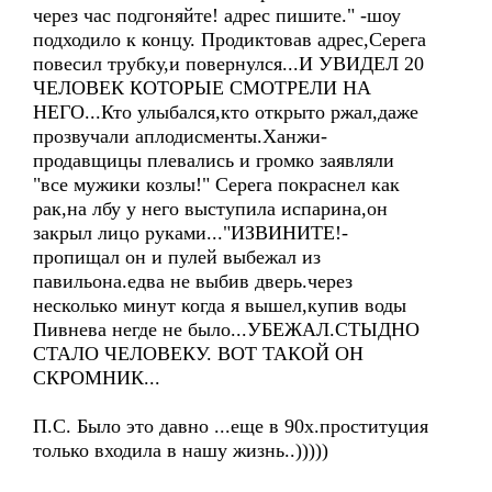
через час подгоняйте! адрес пишите." -шоу
подходило к концу. Продиктовав адрес,Серега
повесил трубку,и повернулся...И УВИДЕЛ 20
ЧЕЛОВЕК КОТОРЫЕ СМОТРЕЛИ НА
НЕГО...Кто улыбался,кто открыто ржал,даже
прозвучали аплодисменты.Ханжи-
продавщицы плевались и громко заявляли
"все мужики козлы!" Серега покраснел как
рак,на лбу у него выступила испарина,он
закрыл лицо руками..."ИЗВИНИТЕ!-
пропищал он и пулей выбежал из
павильона.едва не выбив дверь.через
несколько минут когда я вышел,купив воды
Пивнева негде не было...УБЕЖАЛ.СТЫДНО
СТАЛО ЧЕЛОВЕКУ. ВОТ ТАКОЙ ОН
СКРОМНИК...
П.С. Было это давно ...еще в 90х.проституция
только входила в нашу жизнь..)))))