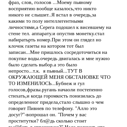
фраз, слов, голосов ...Моему пьяному
восприятию вообще казалось,что никто
никого не слышит..Я встал в очередь,за
какими то полу интеллегентными
личностями,а Серега подошел к висевшему на
стене тел. аппарату.и опустив монетку.стал
набиратьрть номер.При этом он глядел но
клочок газеты на котором тот был
записан...Мне пришлось сосредоточиться на
покупке воды.очередь двигалась и мне нужно
было сделать выбор.а это было
непросто...т.к. я пьяный...ТУТ В
ОКРУЖАЮЩЕЙ МЕНЯ ОБСТАНОВКЕ ЧТО
ТО ИЗМЕНИЛОСЬ...Бубнеж и гул
голосов,фразы.ругань начаоли постепенно
стихать,и когда горомкость понизилась до
определенног придела,стало слышно о чем
говорит Пивнев по телефону. "Алло это
досуг?"-вопрошал он. "Почем у вас
проститутки? бл@дь сколько стоит