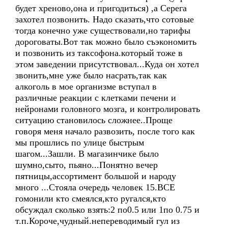
будет хреново,она и пригодиться) ,а Серега
захотел позвонить. Надо сказать,что сотовые
тогда конечно уже существовали,но тарифы
дороговаты.Вот так можно было съэкономить
и позвонить из таксофона.который тоже в
этом заведении присутствовал...Куда он хотел
звонить,мне уже было насрать,так как
алкоголь в мое организме вступал в
различные реакции с клетками печени и
нейронами головного мозга, и контролировать
ситуацию становилось сложнее..Проще
говоря меня начало развозить, после того как
мы прошлись по улице быстрым
шагом...Зашли. В магазинчике было
шумно,сыто, пьяно...Понятно вечер
пятницы,ассортимент большой и народу
много ...Стояла очередь человек 15.ВСЕ
гомонили кто смеялся,кто ругался,кто
обсуждал сколько взять:2 по0.5 или 1по 0.75 и
т.п.Короче,чудный.непереводимый гул из