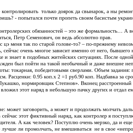
контролировать только доярок да свынарок, а ны ремонт
оришь? - попытался почти пропеть своим басистым украи
нтролерских обязанностей – это же формальность… А в
ться, Петр Семенович, он ведь абсолютно прав.
цэ меня так по старой голове-то? – по-прежнему невозм
сейчас очень многое зависит именно от него, бывшего
е и знает в подобных житейских ситуациях. После одной
ужден был пойти на такой необычный и даже внешне не
ты: токарная, победитовыми сверлами. Объем задания: п
 Расценки: 0.95 коп.х 2 =1 руб.90 коп. Надбавка за сроч
укашко, нормировщик Степнов». Вконец расстроенный
 вложил этот наряд в небольшую пачку других и отдал ем
: может заговорить, а может и продолжать молчать дальш
в сейчас этот фиктивный наряд, как контролер я поступл
дителя. А как человек? Поступлю очень мерзко, да и еще
лучше ли промолчать, не вмешиваться не в свое «непро