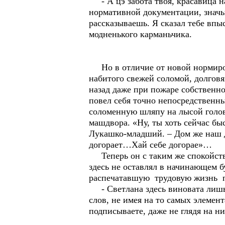
- А цэ забота твоя, красавица на
нормативной документации, значы
рассказываешь. Я сказал тебе впы
модненького карманьчика.
Но в отличие от новой нормиров
набитого свежей соломой, долговя
назад даже при пожаре собственн
повел себя точно непосредственн
соломенную шляпу на лысой голов
машдвора. «Ну, ты хоть сейчас бы
Лукашко-младший. – Дом же наш д
догорает…Хай себе догорае»…
Теперь он с таким же спокойстви
здесь не оставлял в начинающем б
распечатавшую трудовую жизнь п
- Светлана здесь виновата лишь ч
слов, не имея на то самых элеме
подписываете, даже не глядя на 