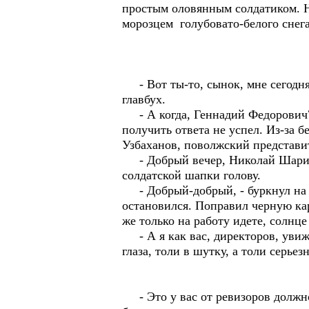
простым оловянным солдатиком. 
морозцем голубовато-белого снега
- Вот ты-то, сынок, мне сегодня 
главбух.
- А когда, Геннадий Федорович?
получить ответа не успел. Из-за 
Узбаханов, поволжский представи
- Добрый вечер, Николай Шарипо
солдатской шапки голову.
- Добрый-добрый, - буркнул на х
остановился. Поправил черную ка
же только на работу идете, солнце
- А я как вас, директоров, увижу
глаза, толи в шутку, а толи серьез
- Это у вас от ревизоров должно