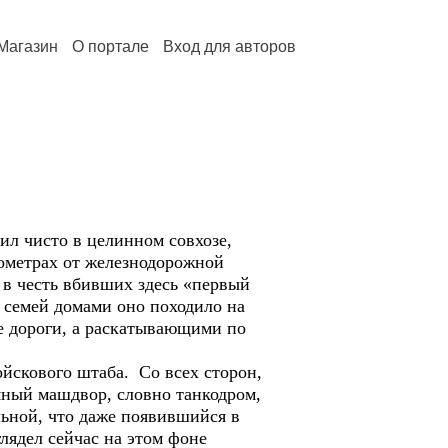
Магазин
О портале
Вход для авторов
л чисто в целинном совхозе,
лометрах от железнодорожной
- в честь вбивших здесь «первый
 семей домами оно походило на
е дороги, а раскатывающими по
йскового штаба. Со всех сторон,
мный машдвор, словно танкодром,
льной, что даже появившийся в
лядел сейчас на этом фоне