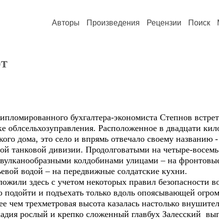
Авторы
Произведения
Рецензии
Поиск
ют
ломированного бухгалтера-экономиста Степнов встрети
ке облсельхозуправления. Расположенное в двадцати ки
ского дома, это село и впрямь отвечало своему названию 
й танковой дивизии. Продолговатыми на четыре-восемь
 вулканообразными колдобинами улицами – на фронтовы
ьевой водой – на передвижные солдатские кухни.
жили здесь с учетом некоторых правил безопасности во
о подойти и подъехать только вдоль опоясывающей огро
ее чем трехметровая высота казалась настолько внушите
кадия рослый и крепко сложенный главбух Залесский выг