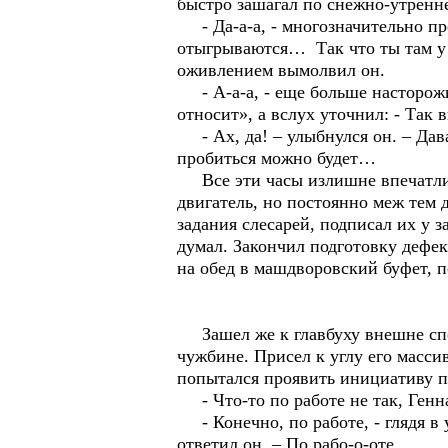
быстро зашагал по снежно-утренне
- Да-а-а, - многозначительно про
отыгрываются… Так что ты там у м
оживлением вымолвил он.
- А-а-а, - еще больше насторожи
относит», а вслух уточнил: - Так 
- Ах, да! – улыбнулся он. – Давай
пробиться можно будет…
Все эти часы излишне впечатлит
двигатель, но постоянно меж тем 
задания слесарей, подписал их у 
думал. Закончил подготовку дефе
на обед в машдворовский буфет, п
Зашел же к главбуху внешне спо
чужбине. Присел к углу его масси
попытался проявить инициативу п
- Что-то по работе не так, Ген
- Конечно, по работе, - глядя в
ответил он. – По рабо-о-оте…