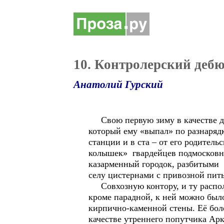
10. Контролерский деб
Анатолий Гурский
Свою первую зиму в качестве дип
который ему «выпал» по разнаряд
станции и в ста – от его родитель
колышек» гвардейцев подмосковно
казарменный городок, разбитыми
селу цистернами с привозной пит
Совхозную контору, и ту располо
кроме парадной, к ней можно был
кирпично-каменной стены. Её бол
качестве утреннего попутчика Ар