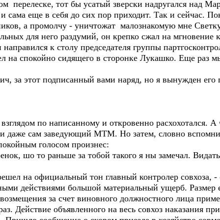
ом перелеске, тот бы усатый зверски надругался над Ма
 и сама еще в себя до сих пор приходит. Так и сейчас. П
нников, а промолчу - уничтожат малознакомую мне Светк
ных для него раздумий, он крепко сжал на мгновение к
и направился к столу председателя группы партгосконтро
ел на спокойно сидящего в сторонке Лукашко. Еще раз м
, за этот подписанный вами наряд, но я вынужден его п
глядом по написанному и откровенно расхохотался. А ч
ки даже сам заведующий МТМ. Но затем, словно вспомн
спокойным голосом произнес:
нок, шо то раньше за тобой такого я ны замечал. Видат
шел на официальный тон главный контролер совхоза, - 
ными действиями большой материальный ущерб. Размер е
е возмещения за счет виновного должностного лица при
з. Действие объявленного на весь совхоз наказания при