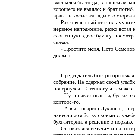
вмешался бы тогда, в нашем аульн
хорошего не вышло: и брат погиб,
врага и косые взгляды его сторо
Разгоряченный от столь мучитель
нервное напряжение, резко встал 
сложенную вдвое бумагу, посмотр
сказал:
- Простите меня, Петр Семенович
должен…
Председатель быстро пробежал вз
собрание. Не сдержал своей улыб
повернулся к Степнову и тем же 
- Ну, и пакостнык ты, булгахтере
конторе-то.
- А вы, товарищ Лукашко, - пере
нанесли хозяйству своими служеб
бухгалтерии, а решение о порядк
Он оказался везучим и на этот ра