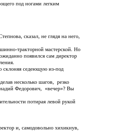
ющего под ногами легким
епнова, сказал, не глядя на него,
шинно-тракторной мастерской. Но
еожиданно появился сам директор
ления.
о склоняя седеющую из-под
делав несколько шагов, резко
еннадий Федорович, «вечер»? Вы
дительности потирая левой рукой
ректор и, самодовольно хихикнув,