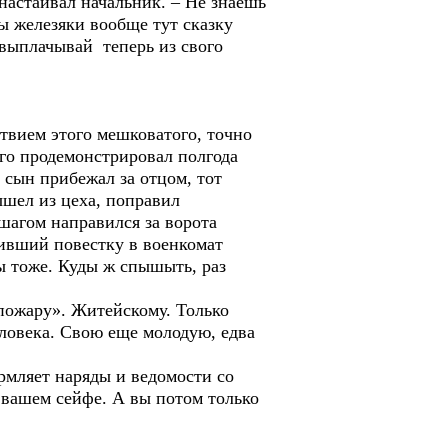
настаивал начальник. – Не знаешь
ы железяки вообще тут сказку
 выплачывай теперь из свого
вием этого мешковатого, точно
его продемонстрировал полгода
 сын прибежал за отцом, тот
шел из цеха, поправил
шагом направился за ворота
чивший повестку в военкомат
ы тоже. Куды ж спышыть, раз
пожару». Житейскому. Только
еловека. Свою еще молодую, едва
рмляет наряды и ведомости со
 вашем сейфе. А вы потом только