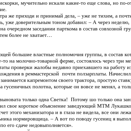
скорки, мучительно искали какие-то еще слова, но по-о
ние.
ра же приходи и принимай дела, – уже не тихим, а поч
ь, уже доверительным тоном добавил: – А через неделю,
я на очередном заседании парткома в состав совхозной гр
тем более не хватает…
ей большие властные полномочия группы, в состав кото
то на молочно-товарной ферме, состоялось через три ме
таты проверки жалобы недавно приехавшего на работу и
ахождения в реммастерской почти ползарплаты. Начислил
занимается капремонтом своего трактора, простую ставк
а гусеничных полотна, которые он вовсе не менял, а тол
новата только одна Светка! Потому шо только она зан
чил свое короткое объяснение заведующий МТМ Лукашко
ет этого механизатора и в глаза не видела, все они лежа
ьника нормировщица. – А вот по поводу гусениц я выпол
 по его сдаче недовыполняется».