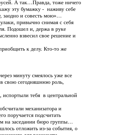
русей. А так…Правда, тоже ничего
окажу эту бумажку - наживу себе
у, заодно и совесть мою»…
улаки, привычно снимая с себя
ля. Подошел и, держа в руке
ысленно взвесил свое решение и
риобщить к делу. Кто-то же
ерез минуту смеялось уже все
ив свою сегодняшнюю роль,
ь, испортыли тебя в центральной
обсчитали механизатора и
го поручается подсчитать
мем на заседании бюро группы…
шлось отложить из-за события, о