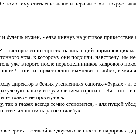
Не помог ему стать еще выше и первый слой похрустыва
.
и будешь нужен, - едва кивнув на учтивое приветствие Ст
 – настороженно спросил начинающий нормировщик ма
бетонного угла, к которому они подошли, навстречу им н
тель уже второго после первоцелинников кадрового поко
вич! – почти торжественно вымолвил главбух, вежлив
оду директор в белых утепленных сапогах-«бурках» и, с
ракулевую папаху и с удивлением спросил: - Как это, Г
 еще толком не проснулось.
, так в глазах всегда темно становится, - для пущей убе
но ответил почти нараспев главбух.
 вечереть, - с такой же двусмысленностью парировал ди