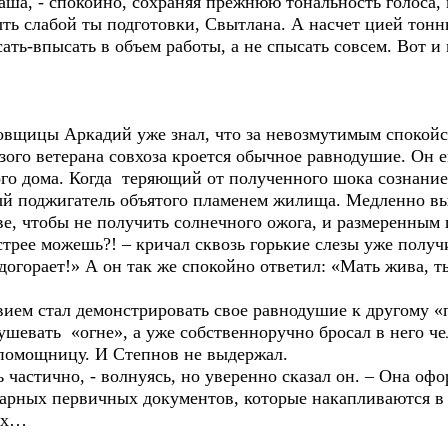
ша, - спокойно, сохраняя прежнюю тональность голоса, 
ть слабой ты подготовки, Свытлана. А насчет цией тонн
сать-впысать в объем работы, а не спысать совсем. Вот и
щицы Аркадий уже знал, что за невозмутимым спокойст
зого ветерана совхоза кроется обычное равнодушие. Он 
ого дома. Когда теряющий от полученного шока сознание
ый поджигатель объятого пламенем жилища. Медленно вы
е, чтобы не получить солнечного ожога, и размеренным 
стрее можешь?! – кричал сквозь горькие слезы уже полу
огорает!» А он так же спокойно ответил: «Мать жива, т
ем стал демонстрировать свое равнодушие к другому «
ушевать «огне», а уже собственноручно бросал в него ч
омощницу. И Степнов не выдержал.
астично, - волнуясь, но уверенно сказал он. – Она офо
нтарных первичных документов, которые накапливаются в
них…