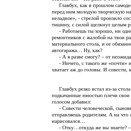
Главбух, как в прошлом самодея
перед ним молодую творческую нат
неладное», - стрелой пронзило с
тишину, с силой щелкнул целым ря
- Работаешь ты хорошо, ни одного
ремонтников с жалобой на твои ра
материального стола, и ее обязан
автогаража… Ну, как?
- А я разве смогу? – от неожид
- Ничего, с такого же «почти» и 
хватает аж до головы. И совести, 
Главбух резко встал из-за стола
подкачанные юностью плечи свои 
голосом добавил:
- Совести человеческой, сыновне
отправляешь родителям. А на что 
нарисовался…
- Отку…откуда же вы знаете? – з