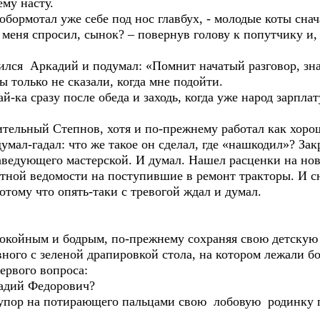
му насту.
бормотал уже себе под нос главбух, - молодые коты сна
еня спросил, сынок? – повернув голову к попутчику и, 
лся Аркадий и подумал: «Помнит начатый разговор, зна
вы только не сказали, когда мне подойти.
-ка сразу после обеда и заходь, когда уже народ зарплат
ельный Степнов, хотя и по-прежнему работал как хоро
думал-гадал: что же такое он сделал, где «нашкодил»? З
заведующего мастерской. И думал. Нашел расценки на но
ктной ведомости на поступившие в ремонт тракторы. И с
отому что опять-таки с тревогой ждал и думал.
койным и бодрым, по-прежнему сохраняя свою детскую 
вного с зеленой драпировкой стола, на котором лежали б
ервого вопроса:
надий Федорович?
 упор на потирающего пальцами свою лобовую родинку п