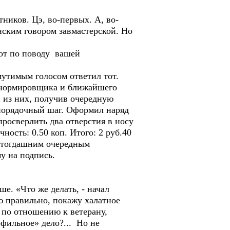
ников. Цэ, во-первых. А, во-
нским говором завмастерской. Но
от по поводу вашей
утимым голосом ответил тот.
 нормировщика и ближайшего
 из них, получив очередную
порядочный шаг. Оформил наряд
росверлить два отверстия в носу
ность: 0.50 коп. Итого: 2 руб.40
 тогдашним очередным
у на подпись.
е. «Что же делать, - начал
ю правильно, покажу халатное
 по отношению к ветерану,
фильное» дело?... Но не