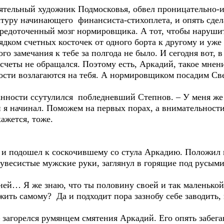
тельный художник Подмосковья, обвел проницательно-
уру начинающего финансиста-стихоплета, и опять сделал
осредоточенный мозг нормировщика. А тот, чтобы наруш
дком счетных косточек от одного борта к другому и уже 
 замечания к тебе за полгода не было. И сегодня вот, в 
счеты не обращался. Поэтому есть, Аркадий, такое мнени
ности возлагаются на тебя. А нормировщиком посадим Све
анности ссутулился побледневший Степнов. – У меня ж
я начинал. Поможем на первых порах, а внимательности 
кажется, тоже.
 и подошел к соскочившему со стула Аркадию. Положил н
увесистые мужские руки, заглянул в горящие под русыми
й… Я же знаю, что ты половину своей и так маленькой
жить самому? Да и подходит пора зазнобу себе заводить,
агорелся румянцем смятения Аркадий. Его опять забега