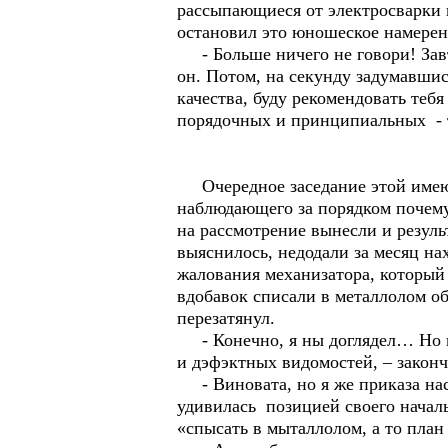
рассыпающиеся от электросварки и
остановил это юношеское намере
- Больше ничего не говори! Завт
он. Потом, на секунду задумавшис
качества, буду рекомендовать теб
порядочных и принципиальных - 
Очередное заседание этой имеющ
наблюдающего за порядком почему-
на рассмотрение вынесли и резуль
выяснилось, недодали за месяц н
жалования механизатора, который 
вдобавок списали в металлолом об
перезатянул.
- Конечно, я ны доглядел… Но вы
и дэфэктных видомостей, – закон
- Виновата, но я же приказа насч
удивилась позицией своего начал
«спысать в мыталлолом, а то план