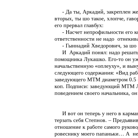
- Да ты, Аркадий, закреплен же 
вторых, ты шо такое, хлопче, гав
его прервал главбух:
- Насчет непрофильности его ко
ответственности не надо отнекива
- Гыннадий Хведорович, за шо с 
И Аркадий понял: надо решать, 
помощника Лукашко. Его-то он уж
начальственную «оплеуху», и вын
следующего содержания: «Вид рабо
заведующего МТМ диаметром 0.5 см.
коп. Подписи: заведующий МТМ Л
поведением своего начальника, он
И вот он теперь у него в кармане
терзать себя Степнов. – Предъяви
отношение к работе самого руково
ровеснику моего папаньки… А не 