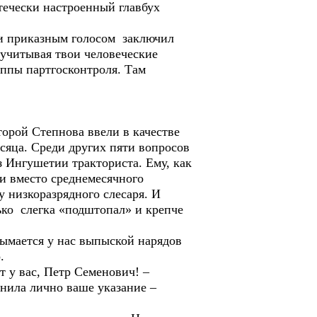
течески настроенный главбух
ти приказным голосом заключил
 учитывая твои человеческие
уппы партгосконтроля. Там
рой Степнова ввели в качестве
сяца. Среди других пяти вопросов
з Ингушетии тракториста. Ему, как
и вместо среднемесячного
у низкоразрядного слесаря. И
ько слегка «подштопал» и крепче
ымается у нас выпыской нарядов
.
т у вас, Петр Семенович! –
нила лично ваше указание –