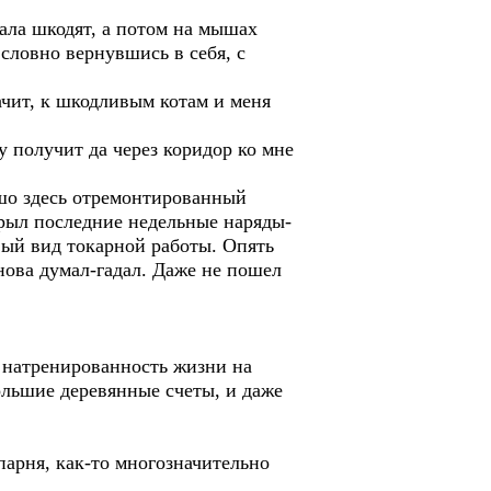
чала шкодят, а потом на мышах
словно вернувшись в себя, с
чит, к шкодливым котам и меня
у получит да через коридор ко мне
шо здесь отремонтированный
акрыл последние недельные наряды-
вый вид токарной работы. Опять
нова думал-гадал. Даже не пошел
натренированность жизни на
ольшие деревянные счеты, и даже
арня, как-то многозначительно