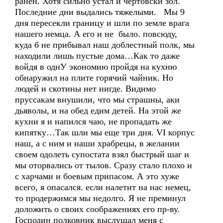
ранен. Хотя сильно устал и чертовски зол.
Последние дни выдались тяжелыми. Мы 9
дня пересекли границу и шли по земле врага
нашего немца. А его и не было. повсюду,
куда б не прибывал наш доблестный полк, мы
находили лишь пустые дома…Как то даже
войдя в однУ экономию пройдя на кухню
обнаружил на плите горячий чайник. Но
людей и скотины нет нигде. Видимо
пруссакам внушили, что мы страшны, аки
дьяволы, и на обед едим детей. На этой же
кухни я и напился чаю, не пропадать же
кипятку…Так шли мы еще три дня. VI корпус
наш, а с ним и наши храбрецы, в желании
своем одолеть супостата взял быстрый шаг и
мы оторвались от тылов. Сразу стало плохо и
с харчами и боевым припасом. А это хуже
всего, я опасался. если налетит на нас немец,
то продержимся мы недолго. Я не преминул
доложить о своих соображениях его пр-ву.
Господин полковник выслушал меня с