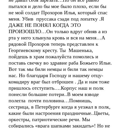
не давал себя зарезать…Но он все равно
пытался и дело бы мое было плохо, если бы
не мой солдат Прохоров Илья, который спас
меня. Убив пруссака сзади под лопатку .Я
ДАЖЕ НЕ ПОНЯЛ КОГДА ЭТО
ПРОИЗОШЛО…Он только вдруг обняв а из
рта у него хлынула кровь и вся на меня…А
рядовой Прохоров теперь представлен к
Георгиевскому кресту. Ты Машенька,
пойдешь в храм пожалуйста помолись и
поставь свечку во здравие раба Божьего Ильи.
Вот так мы били немцы и били так немцы
нас. Но благодаря Господу и нашему отцу-
комадиру враг был отброшен . Да и нам тоже
пришлось отступить….Корпус наш и полк
понесли большие потери..В моем взводе
полегла почти половина…Помнишь,
сестрица, в Петербурге когда я уезжал в полк,
какие были настроения праздничные..Цветы,
оркестры, патриотические речи. Мы
собирались «врага шапками закидать»! Но не