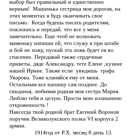
выбор был правильный и единственно
верным! Машенька сестрица моя дорогая, на
этих моментах я буду оканчивать свое
письмо. Когда будешь писать родителям,
поклонись и передай. что все у меня
замечательно. Еще чтоб не волновать
маменьку напиши ей, что служу я при штабе
и бой не хожу, пускай эта ложь будет ея во
спасение. Передавай также сердечные
приветы. дяде Александру. тете Елене ,кузине
нашей Ирине. Также если увидишь графа
Уварова. Тоже кланяйся ему от меня.
Остальным все напишу сам позднее. До
свиданья, любимая родная моя сестра Мария.
Люблю тебя и целую. Прости мою излишнюю
откровенность !
Навсегда твой родной брат Евгений Воронов
поручик Великолукского полка VI корпуса 2
армии.
1914год от Р.Х. месяц 8 день 13.