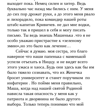
выходит пока. Немец силен и хитер. Ведь
буквально час назад мы бились с ним. У меня
до сих пор дрожат руки, а до этого меня рвало
и лихорадило, пока командир нашей роты
штабс-капитан Кривичев. не дал мне водки,
только так я пришел в себя и могу писать
письмо. Ты ведь знаешь Машенька .что я не
особо уважаю пристрастие к «зеленому
змию»,но это было как лечение…
Сейчас я думаю. моя сестра, это благо
наверное что наши папенька с маменькой
успели отъехать в Ниццу. и не видят всего
этого ужаса и хаоса..Будь они здесь как бы им
было тяжело сознавать, что их Женечка
бросит университет и станет поручиком по
инфатерии . Но пойми меня правильно,
Маша, когда над нашей святой Родиной
нависла такая опасность у меня как у
патриота и дворянина не было другого
выбора. Только теперь понимаю что мой