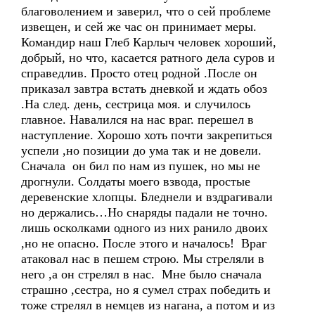
благоволением и заверил, что о сей проблеме
извещен, и сей же час он принимает меры.
Командир наш Глеб Карлыч человек хороший,
добрый, но что, касается ратного дела суров и
справедлив. Просто отец родной .После он
приказал завтра встать дневкой и ждать обоз
.На след. день, сестрица моя. и случилось
главное. Навалился на нас враг. перешел в
наступление. Хорошо хоть почти закрепиться
успели ,но позиции до ума так и не довели.
Сначала он бил по нам из пушек, но мы не
дрогнули. Солдаты моего взвода, простые
деревенские хлопцы. Бледнели и вздрагивали
но держались…Но снаряды падали не точно.
лишь осколками одного из них ранило двоих
,но не опасно. После этого и началось! Враг
атаковал нас в пешем строю. Мы стреляли в
него ,а он стрелял в нас. Мне было сначала
страшно ,сестра, но я сумел страх победить и
тоже стрелял в немцев из нагана, а потом и из