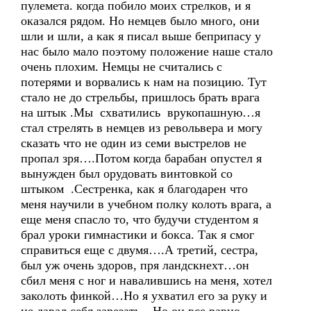
пулемета. когда побило моих стрелков, и я
оказался рядом. Но немцев было много, они
шли и шли, а как я писал выше беприпасу у
нас было мало поэтому положение наше стало
очень плохим. Немцы не считались с
потерями и ворвались к нам на позицию. Тут
стало не до стрельбы, пришлось брать врага
на штык .Мы схватились врукопашную…я
стал стрелять в немцев из револьвера и могу
сказать что не один из семи выстрелов не
пропал зря….Потом когда барабан опустел я
вынужден был орудовать винтовкой со
штыком .Сестренка, как я благодарен что
меня научили в учебном полку колоть врага, а
еще меня спасло то, что будучи студентом я
брал уроки гимнастики и бокса. Так я смог
справиться еще с двумя….А третий, сестра,
был уж очень здоров, пря ландскнехт…он
сбил меня с ног и навалившись на меня, хотел
заколоть финкой…Но я ухватил его за руку и