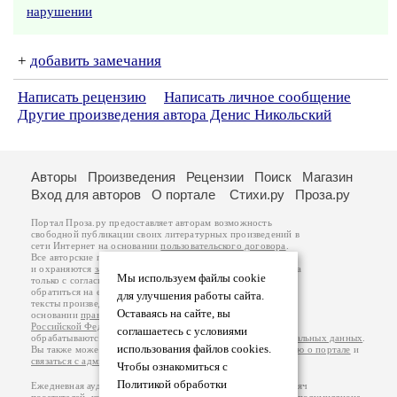
нарушении
+
добавить замечания
Написать рецензию
Написать личное сообщение
Другие произведения автора Денис Никольский
Авторы
Произведения
Рецензии
Поиск
Магазин
Вход для авторов
О портале
Стихи.ру
Проза.ру
Портал Проза.ру предоставляет авторам возможность
свободной публикации своих литературных произведений в
сети Интернет на основании
пользовательского договора
.
Все авторские права на произведения принадлежат авторам
и охраняются
законом
. Перепечатка произведений возможна
Мы используем файлы cookie
только с согласия его автора, к которому вы можете
обратиться на его авторской странице. Ответственность за
для улучшения работы сайта.
тексты произведений авторы несут самостоятельно на
Оставаясь на сайте, вы
основании
правил публикации
и
законодательства
Российской Федерации
. Данные пользователей
соглашаетесь с условиями
обрабатываются на основании
Политики обработки персональных данных
.
использования файлов cookies.
Вы также можете посмотреть более подробную
информацию о портале
и
связаться с администрацией
.
Чтобы ознакомиться с
Политикой обработки
Ежедневная аудитория портала Проза.ру – порядка 100 тысяч