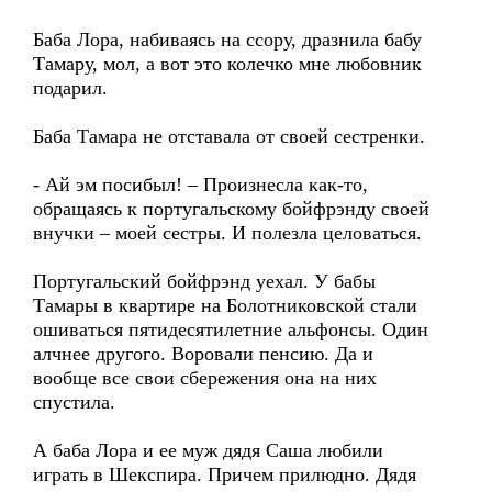
Баба Лора, набиваясь на ссору, дразнила бабу
Тамару, мол, а вот это колечко мне любовник
подарил.
Баба Тамара не отставала от своей сестренки.
- Ай эм посибыл! – Произнесла как-то,
обращаясь к португальскому бойфрэнду своей
внучки – моей сестры. И полезла целоваться.
Португальский бойфрэнд уехал. У бабы
Тамары в квартире на Болотниковской стали
ошиваться пятидесятилетние альфонсы. Один
алчнее другого. Воровали пенсию. Да и
вообще все свои сбережения она на них
спустила.
А баба Лора и ее муж дядя Саша любили
играть в Шекспира. Причем прилюдно. Дядя