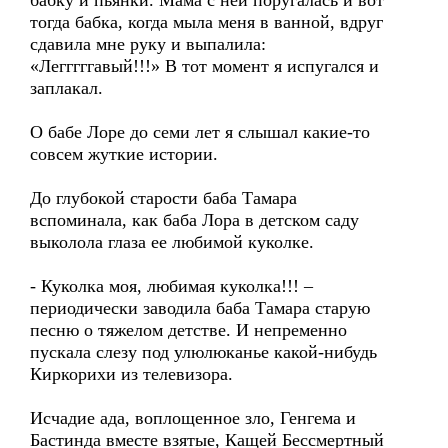
бабку и пьянки. Мама с ней поругалась и вот
тогда бабка, когда мыла меня в ванной, вдруг
сдавила мне руку и выпалила:
«Легггггавый!!!» В тот момент я испугался и
заплакал.
О бабе Лоре до семи лет я слышал какие-то
совсем жуткие истории.
До глубокой старости баба Тамара
вспоминала, как баба Лора в детском саду
выколола глаза ее любимой куколке.
- Куколка моя, любимая куколка!!! –
периодически заводила баба Тамара старую
песню о тяжелом детстве. И непременно
пускала слезу под улюлюканье какой-нибудь
Киркорихи из телевизора.
Исчадие ада, воплощенное зло, Генгема и
Бастинда вместе взятые, Кащей Бессмертный