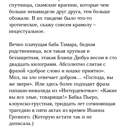
спутницы, сиамские врагини, которые чем
больше ненавидели друг друга, тем больше
обожали. В их тандеме было что-то
эротическое, скажу совсем крамолу –
инцестуальное.
Вечно плачущая баба Тамара, бедная
родственница, вся такая хрупкая и
беззащитная, этакая Бланш Дюбуа весом в сто
двадцать килограмм. Абсолютно слитая с
фразой «доброе слово и кошке приятно».
Мол, на зло отвечает добром… «Господа, вы
же звери». Или здесь более подходит фраза
папаши-инвалида из «Интердевочки»: «Какие
вы все злые, товарищи!» Бабка Пьеро,
клоунско-грустная, тридцать лет сочиняющая
трагедию в пяти актах из времен Иоанна
Грозного. (Которую кстати так и не
дописала.)