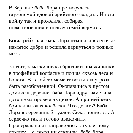
В Берлине баба Лора претворялась
глухонемой вдовой арийского солдата. И всю
войну так и проходила, собирая
пожертвования в пользу семей вермахта.
Когда рейх пал, баба Лора откопала в лесочке
намытое добро и решила вернуться в родные
места.
Значит, замаскировала брюлики под жиринки
в трофейной колбаске и пошла сквозь леса и
болота. В какой-то момент возникла угроза
быть разоблаченной. Окопавшись в пустом
домике в деревне, баба Лора вдруг заметила
дотошных проверяльщиков. А при ней ведь
бриллиантовая колбаска. Что делать? Баба
Лора в деревянный туалет. Села, пописала. А
сердечко так и готово выскочить.
Проверяльщики направились к туалетному
домику. Не думая ни секунды, баба Лора