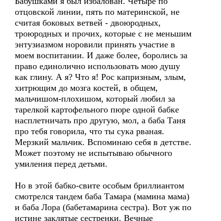
Бабушками я был избалован. Четыре по
отцовской линии, пять по материнской, не
считая боковых ветвей - двоюродных,
троюродных и прочих, которые с не меньшим
энтузиазмом норовили принять участие в
моем воспитании. И даже более, боролись за
право единолично использовать мою душу
как глину. А я? Что я! Рос капризным, злым,
хитрющим до мозга костей, в общем,
мальчишом-плохишом, который любил за
тарелкой картофельного пюре одной бабке
насплетничать про другую, мол, а баба Таня
про тебя говорила, что ты сука рваная.
Мерзкий мальчик. Вспоминаю себя в детстве.
Может поэтому не испытываю обычного
умиления перед детьми.
Но в этой бабко-свите особым бриллиантом
смотрелся тандем баба Тамара (мамина мама)
и баба Лора (бабетамарина сестра). Вот уж по
истине заклятые сестренки. Вечные