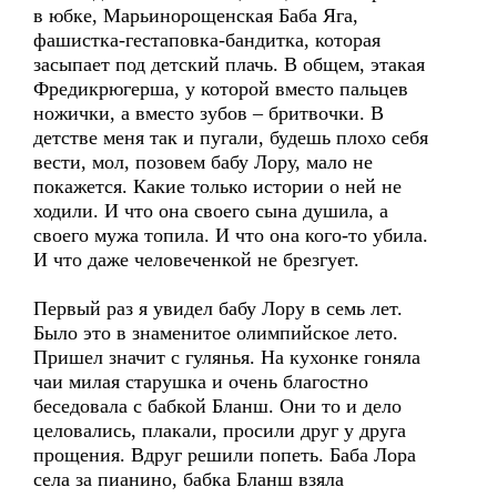
в юбке, Марьинорощенская Баба Яга,
фашистка-гестаповка-бандитка, которая
засыпает под детский плачь. В общем, этакая
Фредикрюгерша, у которой вместо пальцев
ножички, а вместо зубов – бритвочки. В
детстве меня так и пугали, будешь плохо себя
вести, мол, позовем бабу Лору, мало не
покажется. Какие только истории о ней не
ходили. И что она своего сына душила, а
своего мужа топила. И что она кого-то убила.
И что даже человеченкой не брезгует.
Первый раз я увидел бабу Лору в семь лет.
Было это в знаменитое олимпийское лето.
Пришел значит с гулянья. На кухонке гоняла
чаи милая старушка и очень благостно
беседовала с бабкой Бланш. Они то и дело
целовались, плакали, просили друг у друга
прощения. Вдруг решили попеть. Баба Лора
села за пианино, бабка Бланш взяла