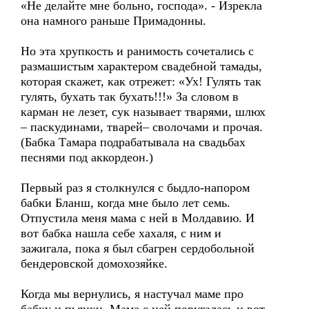
«Не делайте мне больно, господа». - Изрекла
она намного раньше Примадонны.
Но эта хрупкость и ранимость сочетались с
размашистым характером свадебной тамады,
которая скажет, как отрежет: «Ух! Гулять так
гулять, бухать так бухать!!!» За словом в
карман не лезет, сук называет тварями, шлюх
– паскудинами, тварей– сволочами и прочая.
(Бабка Тамара подрабатывала на свадьбах
песнями под аккордеон.)
Первый раз я столкнулся с быдло-напором
бабки Бланш, когда мне было лет семь.
Отпустила меня мама с ней в Молдавию. И
вот бабка нашла себе хахаля, с ним и
зажигала, пока я был сбагрен сердобольной
бендеровской домохозяйке.
Когда мы вернулись, я настучал маме про