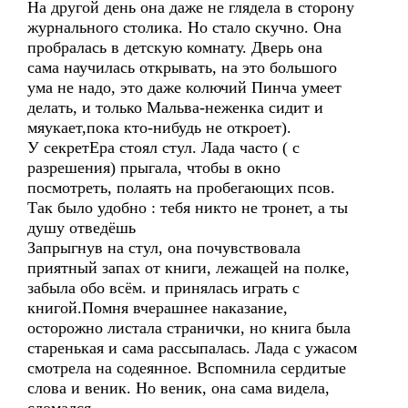
На другой день она даже не глядела в сторону
журнального столика. Но стало скучно. Она
пробралась в детскую комнату. Дверь она
сама научилась открывать, на это большого
ума не надо, это даже колючий Пинча умеет
делать, и только Мальва-неженка сидит и
мяукает,пока кто-нибудь не откроет).
У секретЕра стоял стул. Лада часто ( с
разрешения) прыгала, чтобы в окно
посмотреть, полаять на пробегающих псов.
Так было удобно : тебя никто не тронет, а ты
душу отведёшь
Запрыгнув на стул, она почувствовала
приятный запах от книги, лежащей на полке,
забыла обо всём. и принялась играть с
книгой.Помня вчерашнее наказание,
осторожно листала странички, но книга была
старенькая и сама рассыпалась. Лада с ужасом
смотрела на содеянное. Вспомнила сердитые
слова и веник. Но веник, она сама видела,