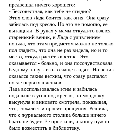
предвещал ничего хорошего:
- Бессовестная, как тебе не стыдно?
Этих слов Лада боится, как огня. Она сразу
забилась под кресло. Но это не помогло, её
вытащили. В руках у мамы откуда-то взялся
старенький веник, и Лада с удивлением
поняла, что этим предметом можно не только
пол гладить, что она не раз видела, но и то
место, откуда растёт хвостик.. Это
оказывается - больно, и она посочувствовала
бедному полу. - его-то чаще гладят.. Но веник
оказался таким ветхим, что сразу распался
после первых шлепков.
Лада воспользовалась этим и забилась
подальше в угол под кресло, но мордочку
высунула и виновато смотрела, показывая,
что, сожалеет и просит прощения. Решила,
что с журнального столика больше ничего
брать не будет. Её простили, а книгу нужно
было возместить в библиотеку.