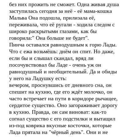
без них прожить не сможет. Одна живая душа
заступилась сегодня за неё - её мама-кошка
Мальва Она подошла, прилизала её,
переживала, что её ругали - ходила следом с
широко раскрытыми глазами, как бы
говорила:" Она больше не будет".
Пинча оставался равнодушным к горю Лады.
Что с ежа возьмёшь: днём он спит. Но даже,
если бы и слышал скандал, вряд ли
посочувствовал бы Ладе - очень уж он
равнодушный и необщительный. Да и обиды
у него на Ладушку есть:
вечером, проснувшись от дневного сна, он
спешит на кухню, где его ждёт молочко, он
часто встречает на пути в коридоре рычащее,
сердитое существо. Оно загораживает дорогу
в кухню. Правда, он сам виноват: как-то
согнал существо с его подстилки и вытащил
из-под коврика вкусные косточки, которые
Лада прятала на "чёрный день". Они и не