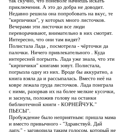
так скучно, что поневоле начнёшь искать
приключения. А это до добра не доводит.
Недавно решила она попробовать на вкус, те
"кирпичики", у которых много листочков.
Вечерами эти листочки все люди
переворачивают, внимательно в них смотрят.
Интересно, что они там видят?
Полистала Лада , посмотрела - чёрточки да
палочки. Ничего привлекательного . Куда
интересней погрызть. Лада уже знала, что эти
"кирпичики" книгами зовут. Полистала,
погрызла одну из них. Вроде бы аккуратно, а
книга взяла да и рассыпалась. Вместо неё на
ковре лежала груда листочков. Лада поиграла
с ними, разорвав их на более мелкие кусочки,
и заснула, положив голову на останки
библиотечной книги - КОРНЕЙЧУК."
ПЬЕСЫ".
Пробуждение было неприятным: пришла мама
и вместо привычного - "Здравствуй. Дай
лапу," - заговорила таким голосом, который не