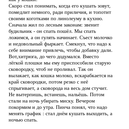
Скоро стал понимать, когда его кушать зовут,
помедлит немного, ради приличия, и топотит
своими коготками по линолеуму в кухню.
Сначала жил по лесным законам: звенит
будильник - он спать пошёл. Мы спать
ложимся, а он гулять начинает. Съест молочко
и недовольный фыркает. Смекнул, что надо к
себе внимание привлечь, чтобы добавку дали.
Вот,хитрюга, до чего додумался. Вместо
лёгкой плошки мы ему приспособили старую
сковородку, чтоб не проливал. Так он
вылакает, как кошка молоко, вскарабкается на
край сковородки, потом резко с неё
спрыгивает, а сковорода на весь дом стучит.
Не вытерпишь, встанешь, нальёшь. Потом
стали на ночь убирать миску. Вечером
покормим и до утра. Пинча понял, что надо
менять график : стал днём кушать выходить, а
ночью спать.