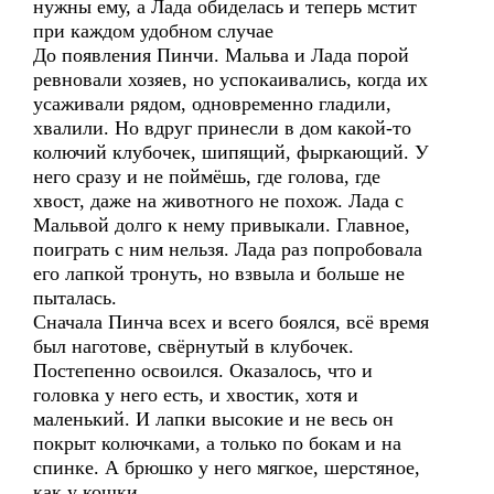
нужны ему, а Лада обиделась и теперь мстит
при каждом удобном случае
До появления Пинчи. Мальва и Лада порой
ревновали хозяев, но успокаивались, когда их
усаживали рядом, одновременно гладили,
хвалили. Но вдруг принесли в дом какой-то
колючий клубочек, шипящий, фыркающий. У
него сразу и не поймёшь, где голова, где
хвост, даже на животного не похож. Лада с
Мальвой долго к нему привыкали. Главное,
поиграть с ним нельзя. Лада раз попробовала
его лапкой тронуть, но взвыла и больше не
пыталась.
Сначала Пинча всех и всего боялся, всё время
был наготове, свёрнутый в клубочек.
Постепенно освоился. Оказалось, что и
головка у него есть, и хвостик, хотя и
маленький. И лапки высокие и не весь он
покрыт колючками, а только по бокам и на
спинке. А брюшко у него мягкое, шерстяное,
как у кошки.