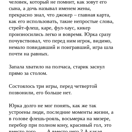
человек, который не помнит, как зовут его
сына, а дочь называл именем жены,
прекрасно знал, что джокер – главная карта,
как его использовать, такие непростые слова,
стрейт-флеш, каре, фул-хаус, кикер
произносились легко и вовремя. Юрка сразу
почувствовал, что перед ним игрок, видимо,
немало повидавший и поигравший, игра шла
почти на равных.
Запала хватило на полчаса, старик заснул
прямо за столом.
Состоялось три игры, перед четвертой
позвонили, его больше нет.
Юрка долго не мог понять, как же так
устроены люди, последние моменты жизни, а
в голове флешь-рояль, восьмерка на мизере,
перебор при полном кону, красивый гол, это
вместо того …. А вместо чего ? А какая