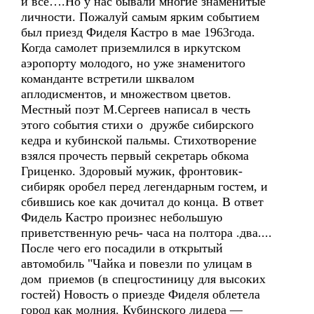
и все….Но у нас бывали многие знаменитые
личности. Пожалуй самым ярким событием
был приезд Фиделя Кастро в мае 1963года.
Когда самолет приземлился в иркутском
аэропорту молодого, но уже знаменитого
команданте встретили шквалом
аплодисментов, и множеством цветов.
Местный поэт М.Сергеев написал в честь
этого события стихи о дружбе сибирского
кедра и кубинской пальмы. Стихотворение
взялся прочесть первый секретарь обкома
Гриценко. Здоровый мужик, фронтовик-
сибиряк оробел перед легендарным гостем, и
сбившись кое как дочитал до конца. В ответ
Фидель Кастро произнес небольшую
приветственную речь- часа на полтора .два....
После чего его посадили в открытый
автомобиль "Чайка и повезли по улицам в
дом приемов (в спецгостиницу для высоких
гостей) Новость о приезде Фиделя облетела
город как молния. Кубинского лидера —