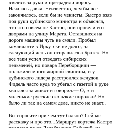
взялись за руки и преградили дорогу.
Началась давка. Неизвестно, чем бы все
закончилось, если бы не чекисты. Быстро взяв
под руки кубинского министра и объясняя,
что это совсем не Кастро, они провели его
дворами на улицу Марата. Оставшиеся на
дороге машины чуть не смяли. Пробыл
команданте в Иркутске не долго, на
следующий день он отправился а Братск. Но
все таки успел отведать сибирских
пельменей, но повара Переборщили —
положили много жирной свинины, и у
кубинского лидера расстроился желудок.
Фидель часто куда то убегал с газетой в руке
хватался за живот и говорил:— О, эти
маленькие русские скользкие пирожки! Но
было ли так на самом деле, никто не знает..
Вы спросите при чем тут балкон? Сейчас
расскажу и про это...Маршрут кортежа Кастро