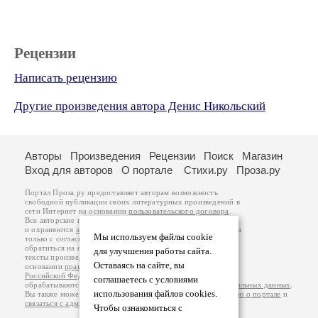
Рецензии
Написать рецензию
Другие произведения автора Денис Никольский
Авторы
Произведения
Рецензии
Поиск
Магазин
Вход для авторов
О портале
Стихи.ру
Проза.ру
Портал Проза.ру предоставляет авторам возможность
свободной публикации своих литературных произведений в
сети Интернет на основании
пользовательского договора
.
Все авторские права на произведения принадлежат авторам
и охраняются
законом
. Перепечатка произведений возможна
Мы используем файлы cookie
только с согласия его автора, к которому вы можете
обратиться на его авторской странице. Ответственность за
для улучшения работы сайта.
тексты произведений авторы несут самостоятельно на
Оставаясь на сайте, вы
основании
правил публикации
и
законодательства
Российской Федерации
. Данные пользователей
соглашаетесь с условиями
обрабатываются на основании
Политики обработки персональных данных
.
использования файлов cookies.
Вы также можете посмотреть более подробную
информацию о портале
и
связаться с администрацией
.
Чтобы ознакомиться с