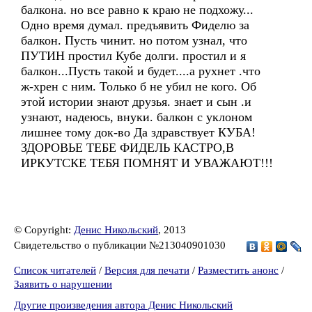
балкона. но все равно к краю не подхожу...
Одно время думал. предъявить Фиделю за
балкон. Пусть чинит. но потом узнал, что
ПУТИН простил Кубе долги. простил и я
балкон...Пусть такой и будет....а рухнет .что
ж-хрен с ним. Только б не убил не кого. Об
этой истории знают друзья. знает и сын .и
узнают, надеюсь, внуки. балкон с уклоном
лишнее тому док-во Да здравствует КУБА!
ЗДОРОВЬЕ ТЕБЕ ФИДЕЛЬ КАСТРО,В
ИРКУТСКЕ ТЕБЯ ПОМНЯТ И УВАЖАЮТ!!!
© Copyright:
Денис Никольский
, 2013
Свидетельство о публикации №213040901030
Список читателей
/
Версия для печати
/
Разместить анонс
/
Заявить о нарушении
Другие произведения автора Денис Никольский