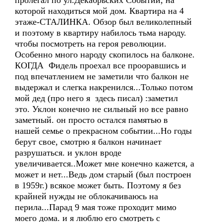
пролегал по ул.Декабрьских Событий, на
которой находиться мой дом. Квартира на 4
этаже-СТАЛИНКА. Обзор был великолепный
и поэтому в квартиру набилось тьма народу.
чтобы посмотреть на героя революции.
Особенно много народу скопилось на балконе.
КОГДА Фидель проехал все прооравшись и
под впечатлением не заметили что балкон не
выдержал и слегка накренился...Только потом
мой дед (про него я здесь писал) :заметил
это. Уклон конечно не сильный но все равно
заметный. он просто остался памятью в
нашей семье о прекрасном событии...Но годы
берут свое, смотрю я балкон начинает
разрушаться. и уклон вроде
увеличивается..Может мне конечно кажется, а
может и нет...Ведь дом старый (был построен
в 1959г.) всякое может быть. Поэтому я без
крайней нужды не облокачиваюсь на
перила...Парад 9 мая тоже проходит мимо
моего дома. и я люблю его смотреть с