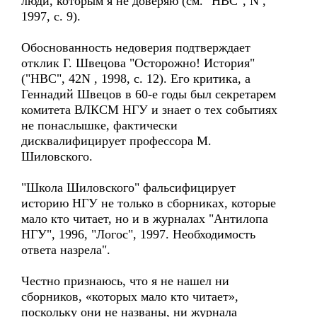
люди, которым я не доверяю (см. "НВС", N ,
1997, с. 9).
Обоснованность недоверия подтверждает
отклик Г. Швецова "Осторожно! История"
("НВС", 42N , 1998, с. 12). Его критика, а
Геннадий Швецов в 60-е годы был секретарем
комитета ВЛКСМ НГУ и знает о тех событиях
не понаслышке, фактически
дисквалифицирует профессора М.
Шиловского.
"Школа Шиловского" фальсифицирует
историю НГУ не только в сборниках, которые
мало кто читает, но и в журналах "Антилопа
НГУ", 1996, "Логос", 1997. Необходимость
ответа назрела".
Честно признаюсь, что я не нашел ни
сборников, «которых мало кто читает»,
поскольку они не названы, ни журнала