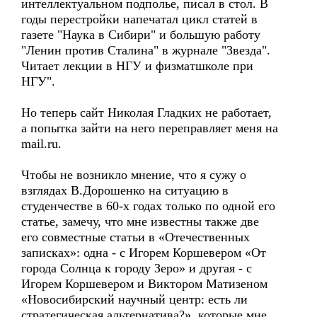
интеллектуальном подполье, писал в стол. В
годы перестройки напечатал цикл статей в
газете "Наука в Сибири" и большую работу
"Ленин против Сталина" в журнале "Звезда".
Читает лекции в НГУ и физматшколе при
НГУ".
Но теперь сайт Николая Гладких не работает,
а попытка зайти на него переправляет меня на
mail.ru.
Чтобы не возникло мнение, что я сужу о
взглядах В.Дорошенко на ситуацию в
студенчестве в 60-х годах только по одной его
статье, замечу, что мне известны также две
его совместные статьи в «Отечественных
записках»: одна - с Игорем Коршевером «От
города Солнца к городу Зеро» и другая - с
Игорем Коршевером и Виктором Матизеном
«Новосибирский научный центр: есть ли
стратегическая альтернатива?», которые мне