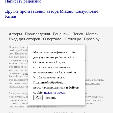
Написать рецензию
Другие произведения автора Михаил Самуилович
Качан
Авторы
Произведения
Рецензии
Поиск
Магазин
Вход для авторов
О портале
Стихи.ру
Проза.ру
Портал Проза.ру предоставляет авторам возможность
свободной публикации своих литературных произведений в
Мы используем файлы cookie
сети Интернет на основании
пользовательского договора
.
Все авторские права на произведения принадлежат авторам
для улучшения работы сайта.
и охраняются
законом
. Перепечатка произведений возможна
Оставаясь на сайте, вы
только с согласия его автора, к которому вы можете
обратиться на его авторской странице. Ответственность за
соглашаетесь с условиями
тексты произведений авторы несут самостоятельно на
использования файлов cookies.
основании
правил публикации
и
законодательства
Российской Федерации
. Данные пользователей
Чтобы ознакомиться с
обрабатываются на основании
Политики обработки персональных данных
.
Политикой обработки
Вы также можете посмотреть более подробную
информацию о портале
и
связаться с администрацией
.
персональных данных и файлов
cookie,
нажмите здесь
.
Ежедневная аудитория портала Проза.ру – порядка 100 тысяч
посетителей, которые в общей сумме просматривают более полумиллиона
Соглашаюсь
страниц по данным счетчика посещаемости, который расположен справа
от этого текста. В каждой графе указано по две цифры: количество
просмотров и количество посетителей.