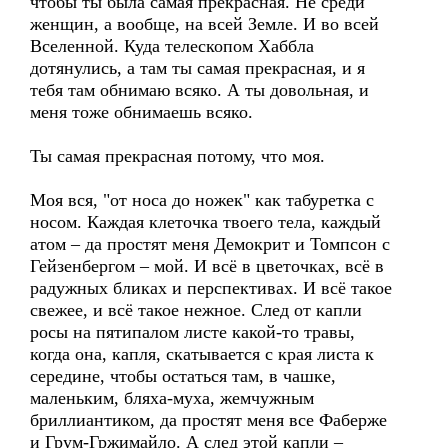
чтобы ты была самая прекрасная. Не среди
женщин, а вообще, на всей Земле. И во всей
Вселенной. Куда телескопом Хаббла
дотянулись, а там ты самая прекрасная, и я
тебя там обнимаю всяко. А ты довольная, и
меня тоже обнимаешь всяко.
Ты самая прекрасная потому, что моя.
Моя вся, "от носа до ножек" как табуретка с
носом. Каждая клеточка твоего тела, каждый
атом – да простят меня Демокрит и Томпсон с
Гейзенбергом – мой. И всё в цветочках, всё в
радужных бликах и перспективах. И всё такое
свежее, и всё такое нежное. След от капли
росы на пятипалом листе какой-то травы,
когда она, капля, скатывается с края листа к
середине, чтобы остаться там, в чашке,
маленьким, бляха-муха, жемчужным
бриллиантиком, да простят меня все Фаберже
и Грум-Гржимайло. А след этой капли –