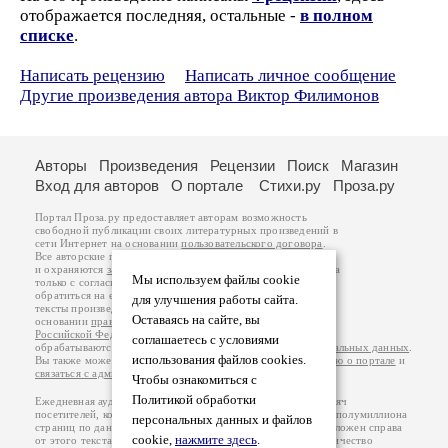
отображается последняя, остальные -
в полном
списке
.
Написать рецензию
Написать личное сообщение
Другие произведения автора Виктор Филимонов
Авторы
Произведения
Рецензии
Поиск
Магазин
Вход для авторов
О портале
Стихи.ру
Проза.ру
Портал Проза.ру предоставляет авторам возможность
свободной публикации своих литературных произведений в
сети Интернет на основании
пользовательского договора
.
Все авторские права на произведения принадлежат авторам
и охраняются
законом
. Перепечатка произведений возможна
Мы используем файлы cookie
только с согласия его автора, к которому вы можете
обратиться на его авторской странице. Ответственность за
для улучшения работы сайта.
тексты произведений авторы несут самостоятельно на
Оставаясь на сайте, вы
основании
правил публикации
и
законодательства
Российской Федерации
. Данные пользователей
соглашаетесь с условиями
обрабатываются на основании
Политики обработки персональных данных
.
использования файлов cookies.
Вы также можете посмотреть более подробную
информацию о портале
и
связаться с администрацией
.
Чтобы ознакомиться с
Политикой обработки
Ежедневная аудитория портала Проза.ру – порядка 100 тысяч
посетителей, которые в общей сумме просматривают более полумиллиона
персональных данных и файлов
страниц по данным счетчика посещаемости, который расположен справа
cookie,
нажмите здесь
.
от этого текста. В каждой графе указано по две цифры: количество