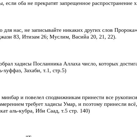
ы, если оба не прекратят запрещенное распространение х
но для нас, не записывайте никаких других слов Пророка
жази 83, Итизам 26; Муслим, Васийа 20, 21, 22).
обрал хадисы Посланника Аллаха число, которых достига
-хуффаз, Захаби, т.1, стр.5)
а минбар и повелел сподвижникам принести все рукописи 
мерением требует хадисы Умар, и поэтому принесли всё,
ат аль-кубра, Иби Саад, т.5 стр. 140)