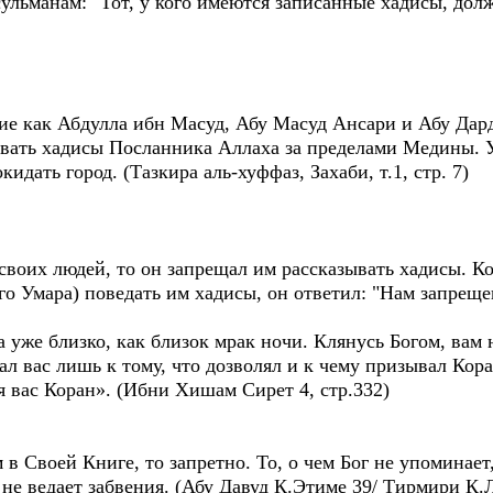
ульманам: "Тот, у кого имеются записанные хадисы, дол
кие как Абдулла ибн Масуд, Абу Масуд Ансари и Абу Дар
вать хадисы Посланника Аллаха за пределами Медины. У
идать город. (Тазкира аль-хуффаз, Захаби, т.1, стр. 7)
 своих людей, то он запрещал им рассказывать хадисы. 
о Умара) поведать им хадисы, он ответил: "Нам запрещ
 уже близко, как близок мрак ночи. Клянусь Богом, вам 
ал вас лишь к тому, что дозволял и к чему призывал Кора
ля вас Коран». (Ибни Хишам Сирет 4, стр.332)
м в Своей Книге, то запретно. То, о чем Бог не упоминает
г не ведает забвения. (Абу Давуд К.Этиме 39/ Тирмири К