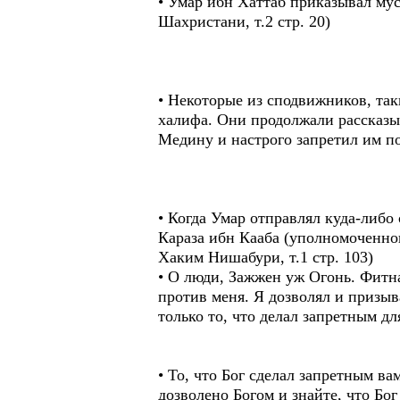
• Умар ибн Хаттаб приказывал мус
Шахристани, т.2 стр. 20)
• Некоторые из сподвижников, та
халифа. Они продолжали рассказы
Медину и настрого запретил им пок
• Когда Умар отправлял куда-либо
Караза ибн Кааба (уполномоченног
Хаким Нишабури, т.1 стр. 103)
• О люди, Зажжен уж Огонь. Фитна
против меня. Я дозволял и призыв
только то, что делал запретным д
• То, что Бог сделал запретным ва
дозволено Богом и знайте, что Бо