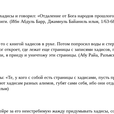
хадисы и говорил: «Отдаление от Бога народов прошлого 
ниги. (Ибн Абдуль Барр, Джамиуль Байаниль ильм, 1/63-6
то с книгой хадисов в руке. Потом попросил воды и сте
г откроет, где лежат еще страницы с записями хадисов, 
ии, я приеду и уничтожу эти страницы. (Абу Райа, Разъ
: «Те, у кого с собой есть страницы с хадисами, пусть 
ют хадисам разных алимов, губят сами себя, ибо они отд
льм)
ейре за его неистребимую жажду придумывать хадисы, со