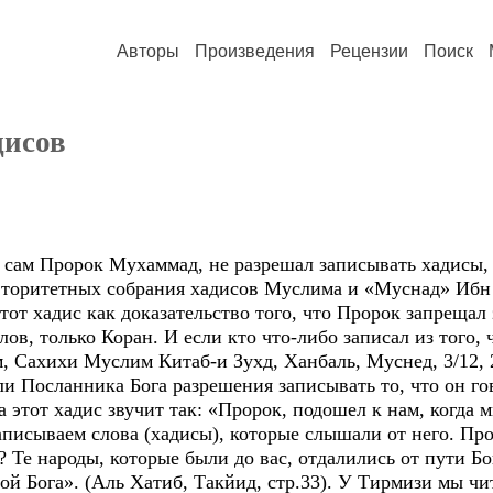
Авторы
Произведения
Рецензии
Поиск
дисов
 сам Пророк Мухаммад, не разрешал записывать хадисы,
авторитетных собрания хадисов Муслима и «Муснад» Ибн
этот хадис как доказательство того, что Пророк запрещал
ов, только Коран. И если кто что-либо записал из того, 
, Сахихи Муслим Китаб-и Зухд, Ханбаль, Муснед, 3/12, 
и Посланника Бога разрешения записывать то, что он го
 этот хадис звучит так: «Пророк, подошел к нам, когда
писываем слова (хадисы), которые слышали от него. Про
 Те народы, которые были до вас, отдалились от пути Бо
гой Бога». (Аль Хатиб, Такйид, стр.33). У Тирмизи мы 