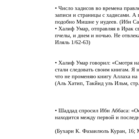
• Число хадисов во времена прав
записи и страницы с хадисами. А 
подобно Мишне у иудеев. (Ибн Сад
• Халиф Умар, отправляя в Ирак св
пчелы, и днем и ночью. Не отвлек
Иляль 1/62-63)
• Халиф Умар говорил: «Смотря на
стали следовать своим книгам. Я 
что не променяю книгу Аллаха на 
(Аль Хатип, Такйид уль Ильм, стр.
• Шаддад спросил Ибн Аббаса: «Ос
находится между первой и послед
(Бухари К. Фазаилюль Куран, 16; 