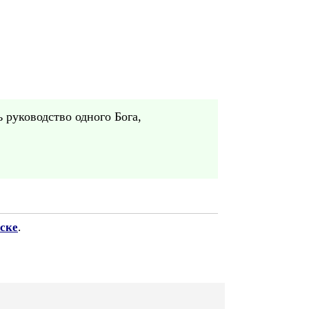
ь руководство одного Бога,
ске
.