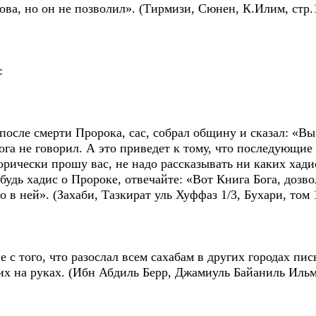
ова, но он не позволил». (Тирмизи, Сюнен, К.Илим, стр.
:
 после смерти Пророка, сас, собрал общину и сказал: «В
га не говорил. А это приведет к тому, что последующие
ически прошу вас, не надо рассказывать ни каких хадис
будь хадис о Пророке, отвечайте: «Вот Книга Бога, дозво
о в ней». (Захаби, Тазкират уль Хуффаз 1/3, Бухари, том 
е с того, что разослал всем сахабам в других городах пи
их на руках. (Ибн Абдиль Берр, Джамиуль Байаниль Ильм