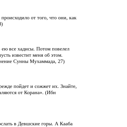
происходило от того, что они, как
8)
р ею все хадисы. Потом повелел
пусть известит меня об этом.
яснение Сунны Мухаммада, 27)
прежде пойдет и сожжет их. Знайте,
аляются от Корана». (Ибн
слать в Девшские горы. А Кааба