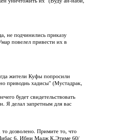
жен уничтожить их" (Вуду ан-наби,
да, не подчинились приказу
мар повелел привести их в
Когда жители Куфы попросили
ено приводиь хадисы" (Мустадрак,
нечего будет свидетельствовать
н. Я делал запретным для вас
, то дозволено. Примите то, что
.Либас 6. Ибни Мадж К.Этиме 60/