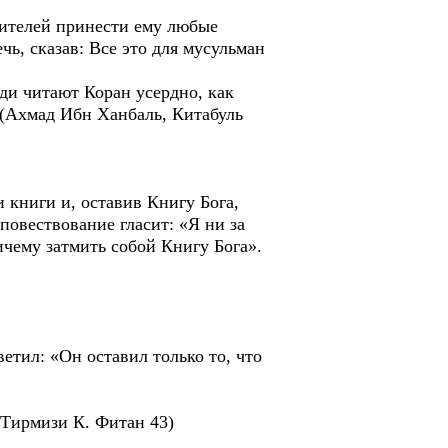
жителей принести ему любые
чь, сказав: Все это для мусульман
юди читают Коран усердно, как
. (Ахмад Ибн Ханбаль, Китабуль
 книги и, оставив Книгу Бога,
повествование гласит: «Я ни за
ичему затмить собой Книгу Бога».
етил: «Он оставил только то, что
 Тирмизи К. Фитан 43)