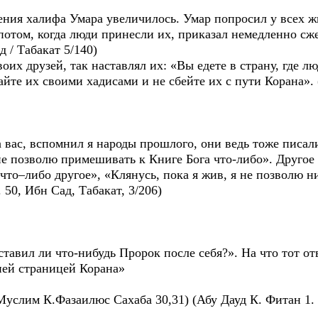
ления халифа Умара увеличилось. Умар попросил у всех 
потом, когда люди принесли их, приказал немедленно сже
 / Табакат 5/140)
оих друзей, так наставлял их: «Вы едете в страну, где л
айте их своими хадисами и не сбейте их с пути Корана»
 вас, вспомнил я народы прошлого, они ведь тоже писали
не позволю примешивать к Книге Бога что-либо». Другое 
что–либо другое», «Клянусь, пока я жив, я не позволю н
 50, Ибн Сад, Табакат, 3/206)
тавил ли что-нибудь Пророк после себя?». На что тот отв
ней страницей Корана»
Муслим К.Фазаилюс Сахаба 30,31) (Абу Дауд К. Фитан 1.