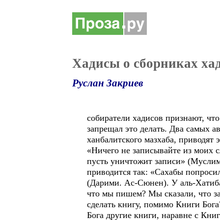
Хадисы о сборниках ха
Руслан Закриев
собиратели хадисов признают, что
запрещал это делать. Два самых 
ханбалитского мазхаба, приводят 
«Ничего не записывайте из моих сл
пусть уничтожит записи» (Муслим
приводится так: «Сахабы попросил
(Дарими. Ас-Сюнен). У аль-Хатиба
что мы пишем? Мы сказали, что за
сделать книгу, помимо Книги Бога?
Бога другие книги, наравне с Кни