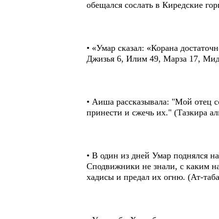
обещался сослать в Киредские гор
• «Умар сказал: «Корана достаточ
Джизья 6, Илим 49, Марза 17, Мид
• Аиша рассказывала: "Мой отец с
принести и сжечь их." (Тазкира аль
• В один из дней Умар поднялся н
Сподвижники не знали, с каким на
хадисы и предал их огню. (Ат-табак