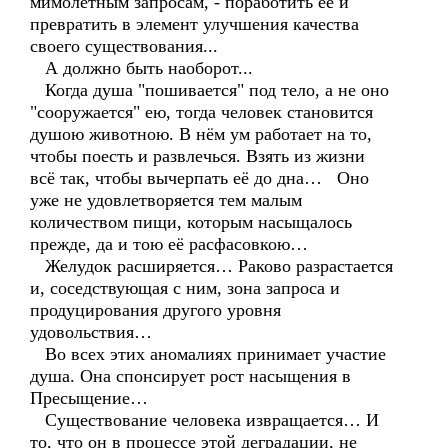
мимолётным запросам, - поработить её и
превратить в элемент улучшения качества
своего существования...
А должно быть наоборот...
Когда душа "пошивается" под тело, а не оно
"сооружается" ею, тогда человек становится
душою животною. В нём ум работает на то,
чтобы поесть и развлечься. Взять из жизни
всё так, чтобы вычерпать её до дна… Оно
уже не удовлетворяется тем малым
количеством пищи, которым насыщалось
прежде, да и тою её расфасовкою…
Желудок расширяется… Раково разрастается
и, соседствующая с ним, зона запроса и
продуцирования другого уровня
удовольствия…
Во всех этих аномалиях принимает участие
душа. Она спонсирует рост насыщения в
Пресыщение…
Существование человека извращается… И
то, что он в процессе этой деградации, не