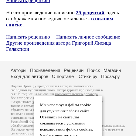
Написать рецензию
На это произведение написано
25 рецензий
, здесь
отображается последняя, остальные -
в полном
списке
.
Написать рецензию
Написать личное сообщение
Другие произведения автора Григорий Лисица
Галактион
Авторы
Произведения
Рецензии
Поиск
Магазин
Вход для авторов
О портале
Стихи.ру
Проза.ру
Портал Проза.ру предоставляет авторам возможность
свободной публикации своих литературных произведений в
сети Интернет на основании
пользовательского договора
.
Все авторские права на произведения принадлежат авторам
и охраняются
законом
. Перепечатка произведений возможна
Мы используем файлы cookie
только с согласия его автора, к которому вы можете
обратиться на его авторской странице. Ответственность за
для улучшения работы сайта.
тексты произведений авторы несут самостоятельно на
Оставаясь на сайте, вы
основании
правил публикации
и
законодательства
Российской Федерации
. Данные пользователей
соглашаетесь с условиями
обрабатываются на основании
Политики обработки персональных данных
.
использования файлов cookies.
Вы также можете посмотреть более подробную
информацию о портале
и
связаться с администрацией
.
Чтобы ознакомиться с