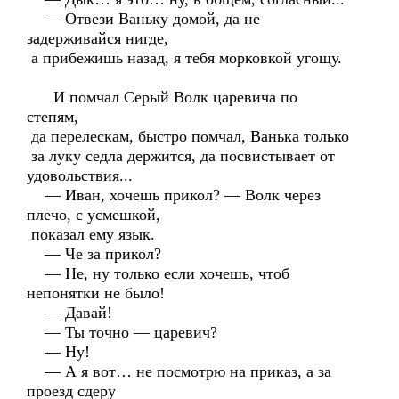
— Отвези Ваньку домой, да не
задерживайся нигде,
а прибежишь назад, я тебя морковкой угощу.
И помчал Серый Волк царевича по
степям,
да перелескам, быстро помчал, Ванька только
за луку седла держится, да посвистывает от
удовольствия...
— Иван, хочешь прикол? — Волк через
плечо, с усмешкой,
показал ему язык.
— Че за прикол?
— Не, ну только если хочешь, чтоб
непонятки не было!
— Давай!
— Ты точно — царевич?
— Ну!
— А я вот… не посмотрю на приказ, а за
проезд сдеру