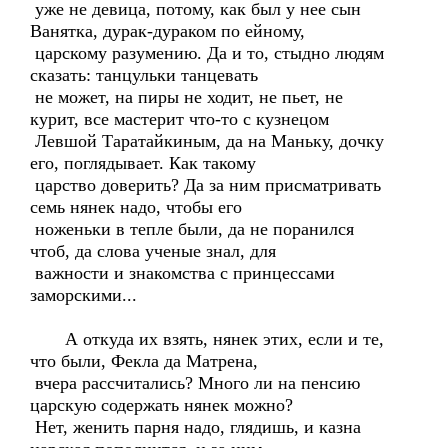
уже не девица, потому, как был у нее сын
Ванятка, дурак-дураком по ейному,
царскому разумению. Да и то, стыдно людям
сказать: танцульки танцевать
не может, на пиры не ходит, не пьет, не
курит, все мастерит что-то с кузнецом
Левшой Таратайкиным, да на Маньку, дочку
его, поглядывает. Как такому
царство доверить? Да за ним присматривать
семь нянек надо, чтобы его
ноженьки в тепле были, да не поранился
чтоб, да слова ученые знал, для
важности и знакомства с принцессами
заморскими...
А откуда их взять, нянек этих, если и те,
что были, Фекла да Матрена,
вчера рассчитались? Много ли на пенсию
царскую содержать нянек можно?
Нет, женить парня надо, глядишь, и казна