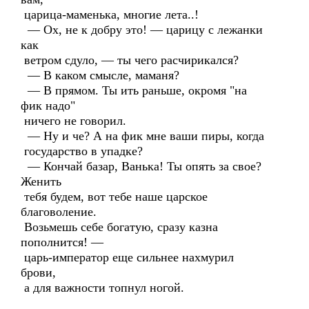
царица-маменька, многие лета..!
— Ох, не к добру это! — царицу с лежанки
как
ветром сдуло, — ты чего расчирикался?
— В каком смысле, маманя?
— В прямом. Ты ить раньше, окромя "на
фик надо"
ничего не говорил.
— Ну и че? А на фик мне ваши пиры, когда
государство в упадке?
— Кончай базар, Ванька! Ты опять за свое?
Женить
тебя будем, вот тебе наше царское
благоволение.
Возьмешь себе богатую, сразу казна
пополнится! —
царь-император еще сильнее нахмурил
брови,
а для важности топнул ногой.