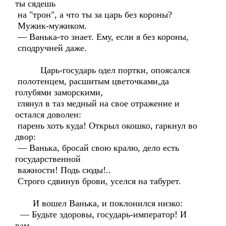
ты сядешь
на "трон", а что ты за царь без короны?
Мужик-мужиком.
— Ванька-то знает. Ему, если я без короны,
сподручней даже.
Царь-государь одел портки, опоясался
полотенцем, расшитым цветочками,да
голубями заморскими,
глянул в таз медный на свое отражение и
остался доволен:
парень хоть куда! Открыл окошко, гаркнул во
двор:
— Ванька, бросай свою кралю, дело есть
государственной
важности! Подь сюды!..
Строго сдвинув брови, уселся на табурет.
И вошел Ванька, и поклонился низко:
— Будьте здоровы, государь-император! И
вам,