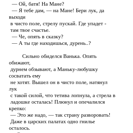
— Ой, батя! На Мане?
— Я тебе дам, — на Мане! Бери лук, да
выходи
в чисто поле, стрелу пускай. Где упадет -
там твое счастье.
— Че, опять в сказку?
— А ты где находишься, дурень..?
Сильно обиделся Ванька. Опять
обижают,
дурнем обзывают, а Маньку-любушку
сосватать ему
не хотят. Вышел он в чисто поле, натянул
лук
с такой силой, что тетива лопнула, а стрела в
ладошке осталась! Плюнул и опечалился
крепко:
— Это же надо, — так страну разворовать!
Даже в царских палатах одно гнилье
осталось.