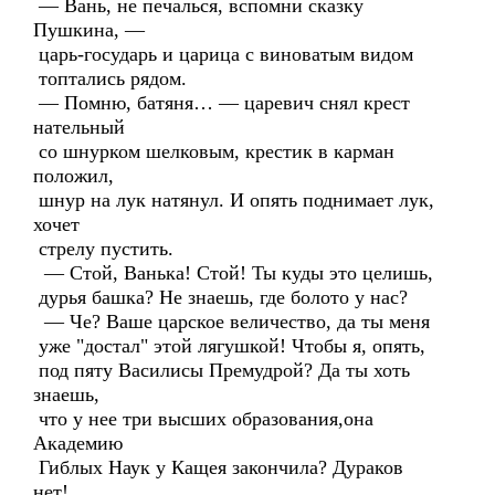
— Вань, не печалься, вспомни сказку
Пушкина, —
царь-государь и царица с виноватым видом
топтались рядом.
— Помню, батяня… — царевич снял крест
нательный
со шнурком шелковым, крестик в карман
положил,
шнур на лук натянул. И опять поднимает лук,
хочет
стрелу пустить.
— Стой, Ванька! Стой! Ты куды это целишь,
дурья башка? Не знаешь, где болото у нас?
— Че? Ваше царское величество, да ты меня
уже "достал" этой лягушкой! Чтобы я, опять,
под пяту Василисы Премудрой? Да ты хоть
знаешь,
что у нее три высших образования,она
Академию
Гиблых Наук у Кащея закончила? Дураков
нет!