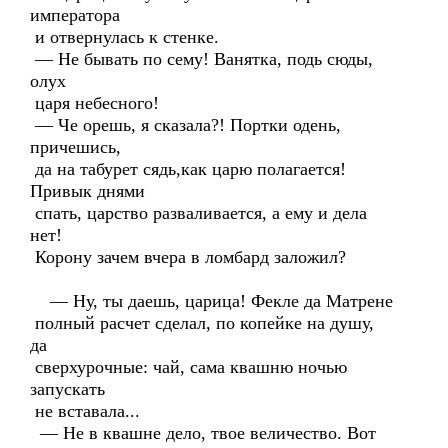
императора
и отвернулась к стенке.
— Не бывать по сему! Ванятка, подь сюды,
олух
царя небесного!
— Че орешь, я сказала?! Портки одень,
причешись,
да на табурет сядь,как царю полагается!
Привык днями
спать, царство разваливается, а ему и дела
нет!
Корону зачем вчера в ломбард заложил?
— Ну, ты даешь, царица! Фекле да Матрене
полный расчет сделал, по копейке на душу,
да
сверхурочные: чай, сама квашню ночью
запускать
не вставала...
— Не в квашне дело, твое величество. Вот