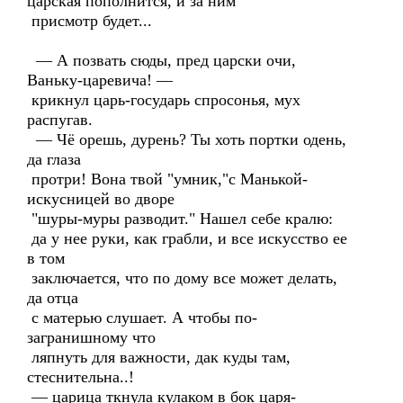
царская пополнится, и за ним
присмотр будет...
— А позвать сюды, пред царски очи,
Ваньку-царевича! —
крикнул царь-государь спросонья, мух
распугав.
— Чё орешь, дурень? Ты хоть портки одень,
да глаза
протри! Вона твой "умник,"с Манькой-
искусницей во дворе
"шуры-муры разводит." Нашел себе кралю:
да у нее руки, как грабли, и все искусство ее
в том
заключается, что по дому все может делать,
да отца
с матерью слушает. А чтобы по-
загранишному что
ляпнуть для важности, дак куды там,
стеснительна..!
— царица ткнула кулаком в бок царя-