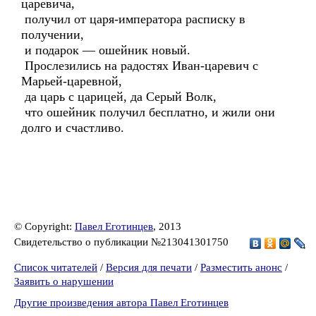
царевича,
получил от царя-императора расписку в
получении,
и подарок — ошейник новый.
Прослезились на радостях Иван-царевич с
Марьей-царевной,
да царь с царицей, да Серый Волк,
что ошейник получил бесплатно, и жили они
долго и счастливо.
© Copyright:
Павел Еготинцев
, 2013
Свидетельство о публикации №213041301750
Список читателей
/
Версия для печати
/
Разместить анонс
/
Заявить о нарушении
Другие произведения автора Павел Еготинцев