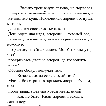
Звонко тренькнула тетива, не порвался
шнурочек шелковый и ушла стрела каленая, -
непонятно куда. Поклонился царевич отцу да
матери,
да и пошел свое счастье искать.
День идет, два идет, впереди — темный лес,
а на опушке — избушка на курьих ножках, а
ножки-то
поджатые, на яйцах сидит. Мог бы крикнуть,
чтоб
повернулась дверью вперед, да тревожить
зачем?
Обошел сбоку, постучал тихо:
— Хозяева, дома есть кто, ай нет?
Мягко, без скрипа открылась дверь избушки,
и за
порог вышла девица красы невиданной:
— Как не быть, Иван-царевич, заходи,
давно жду.