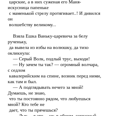
царские, а в них суженая его Маня-
искусница папеньке
с маменькой стрелу протягивает..! И дивился
он
волшебству великому...
Взяла Ешка Ваньку-царевича за белу
рученьку,
да вывела из избы на волюшку, да тихо
окликнула:
— Серый Волк, подлый трус, выходи!
— Ну зачем ты так? — огромный волчара,
с седлом
кавалерийским на спине, возник перед ними,
как там и был.
— А подглядывать нечего за мной!
Думаешь, не знаю,
что ты постоянно рядом, что любуешься
мной? Кто тебе не
дает, что ты прячешься?
— Дык… я это… ну, в общем, согласный...