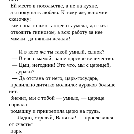
Ей место в посольстве, а не на кухне,
а я покушать люблю. К тому же, вспомни
сказочку:
сама она только танцевать умела, да глаза
отводить гипнозом, а всю работу за нее
мамки, да няньки делали!
— И в кого же ты такой умный, сынок?
— В вас с мамой, ваше царское величество.
— Цыц, негодник! Это что, мы с царицей,
— дураки?
— Да отстань от него, царь-государь,
правильно дитятко молвило: дураков больше
нет.
Значит, мы с тобой — умные, — царица
сорвала
ромашку и прикрепила царю на грудь.
— Ладно, стреляй, Ванятка! — прослезился
от счастья
царь.