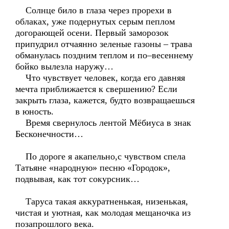
Солнце било в глаза через прорехи в
облаках, уже подернутых серым пеплом
догорающей осени. Первый заморозок
припудрил отчаянно зеленые газоны – трава
обманулась поздним теплом и по–весеннему
бойко вылезла наружу…
Что чувствует человек, когда его давняя
мечта приближается к свершению? Если
закрыть глаза, кажется, будто возвращаешься
в юность.
Время свернулось лентой Мёбиуса в знак
Бесконечности…
По дороге я акапельно,с чувством спела
Татьяне «народную» песню «Городок»,
подвывая, как тот сокурсник…
Таруса такая аккуратненькая, низенькая,
чистая и уютная, как молодая мещаночка из
позапрошлого века.