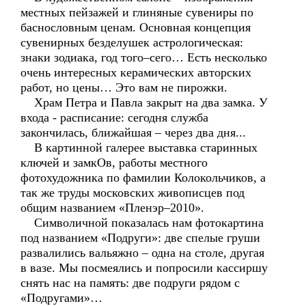
местных пейзажей и глиняные сувениры по
баснословным ценам. Основная концепция
сувенирных безделушек астрологическая:
знаки зодиака, год того–сего… Есть несколько
очень интересных керамических авторских
работ, но цены… Это вам не пирожки.
Храм Петра и Павла закрыт на два замка. У
входа - расписание: сегодня служба
закончилась, ближайшая – через два дня...
В картинной галерее выставка старинных
ключей и замкОв, работы местного
фотохудожника по фамилии Колокольчиков, а
так же труды московских живописцев под
общим названием «Пленэр–2010».
Символичной показалась нам фотокартина
под названием «Подруги»: две спелые груши
развалились вальяжно – одна на столе, другая
в вазе. Мы посмеялись и попросили кассиршу
снять нас на память: две подруги рядом с
«Подругами»…