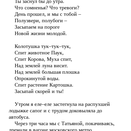
Ты заснул бы до утра.
Что сомненья? Что тревоги?
День прошел, и мы с тобой –
Полузвери, полубоги –
Засыпаем на пороге
Новой жизни молодой.
Колотушка тук–тук–тук,
Спит животное Паук,
Спит Корова, Муха спит,
Над землей луна висит.
Над землей большая плошка
Опрокинутой воды.
Спит растение Картошка.
Засыпай скорей и ты!
Утром я еле–еле застегнула на распухшей
лодыжке сапог и с трудом доковыляла до
автобуса.
Через три часа мы с Татьяной, покачиваясь,
дремали в вагоне московского метро…