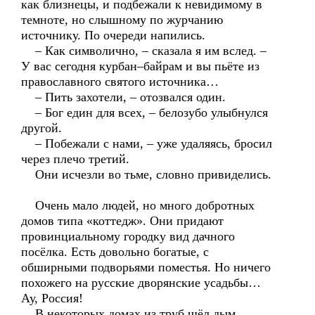
как близнецы, и подбежали к невидимому в
темноте, но слышному по журчанию
источнику. По очереди напились.
– Как символично, – сказала я им вслед. –
У вас сегодня курбан–байрам и вы пьёте из
православного святого источника…
– Пить захотели, – отозвался один.
– Бог един для всех, – белозубо улыбнулся
другой.
– Побежали с нами, – уже удаляясь, бросил
через плечо третий.
Они исчезли во тьме, словно привиделись.
Очень мало людей, но много добротных
домов типа «коттедж». Они придают
провинциальному городку вид дачного
посёлка. Есть довольно богатые, с
обширными подворьями поместья. Но ничего
похожего на русские дворянские усадьбы…
Ау, Россия!
В некоторых домах из труб шёл дым,