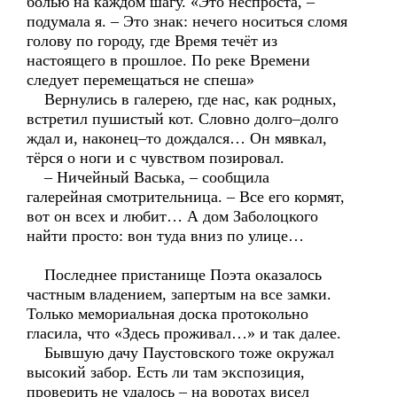
болью на каждом шагу. «Это неспроста, –
подумала я. – Это знак: нечего носиться сломя
голову по городу, где Время течёт из
настоящего в прошлое. По реке Времени
следует перемещаться не спеша»
Вернулись в галерею, где нас, как родных,
встретил пушистый кот. Словно долго–долго
ждал и, наконец–то дождался… Он мявкал,
тёрся о ноги и с чувством позировал.
– Ничейный Васька, – сообщила
галерейная смотрительница. – Все его кормят,
вот он всех и любит… А дом Заболоцкого
найти просто: вон туда вниз по улице…
Последнее пристанище Поэта оказалось
частным владением, запертым на все замки.
Только мемориальная доска протокольно
гласила, что «Здесь проживал…» и так далее.
Бывшую дачу Паустовского тоже окружал
высокий забор. Есть ли там экспозиция,
проверить не удалось – на воротах висел