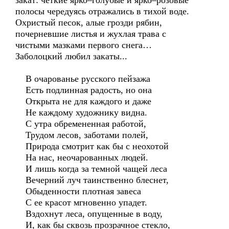
закат: чёткие ярко–голубые и ярко–розовые
полосы чередуясь отражались в тихой воде.
Охристый песок, алые грозди рябин,
почерневшие листья и жухлая трава с
чистыми мазками первого снега…
Заболоцкий любил закаты...
В очарованье русского пейзажа
Есть подлинная радость, но она
Открыта не для каждого и даже
Не каждому художнику видна.
С утра обремененная работой,
Трудом лесов, заботами полей,
Природа смотрит как бы с неохотой
На нас, неочарованных людей.
И лишь когда за темной чащей леса
Вечерний луч таинственно блеснет,
Обыденности плотная завеса
С ее красот мгновенно упадет.
Вздохнут леса, опущенные в воду,
И, как бы сквозь прозрачное стекло,