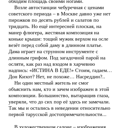
обходим площадь своими ногами.
Возле автостанции чебуречная с ценами
советского периода – в Москве давно уже нет
пирожков по десять рублей и салатов по
тридцать. Но ещё интересней плоская, на
манер флюгера, жестяная композиция на
коньке крыши: тощий мужик верхом на осле
везёт перед собой даму в длинном платье.
Дама играет на струнном инструменте с
длинным грифом. Под загадочной парой на
осляти, как раз над входом в харчевню
надпись: «ИСТИНА В ЕДЕ!» Стоим, гадаем…
Дон Кихот? Нет, не похоже… Насреддин?..
Ни один местный житель не смог
объяснить нам, кто и зачем изображен в этой
композиции. Большинство, вытаращив глаза,
уверяли, что до сих пор её здесь не замечали.
Так мы и остались в неведении относительно
первой тарусской достопримечательности...
В художественном салоне – изображения