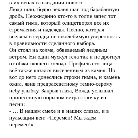
в их венах в ожидании нового…
Люди шли, бодро чеканя шаг под барабанную
дробь. Неожиданно кто-то в толпе запел тот
самый гимн, который олицетворял все их
стремления и надежды. Песню, которая
вселяла в сердца непоколебимую уверенность
в правильности сделанного выбора.
Он стоял на холме, обвеваемый ледяным
ветром. Ни один мускул тела так и не дрогнул
от обжигающего холода. Профиль его лица
всё также казался высеченным из камня. Но
вот до него донеслись строки гимна, и камень
ожил, явив предрассветному темно-серому
небу улыбку. Закрыв глаза, Вождь услышал
принесенную порывом ветра строчку из
песни:
- … В нашем смехе и в наших слезах, и в
пульсации вен: «Перемен! Мы ждем
перемен!»…