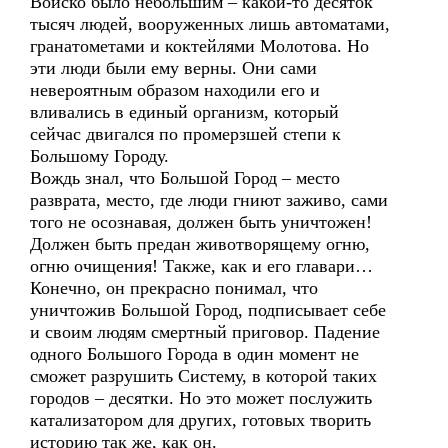
Войско было небольшим – какой-то десяток
тысяч людей, вооруженных лишь автоматами,
гранатометами и коктейлями Молотова. Но
эти люди были ему верны. Они сами
невероятным образом находили его и
вливались в единый организм, который
сейчас двигался по промерзшей степи к
Большому Городу.
Вождь знал, что Большой Город – место
разврата, место, где люди гниют заживо, сами
того не осознавая, должен быть уничтожен!
Должен быть предан животворящему огню,
огню очищения! Также, как и его главари…
Конечно, он прекрасно понимал, что
уничтожив Большой Город, подписывает себе
и своим людям смертный приговор. Падение
одного Большого Города в один момент не
сможет разрушить Систему, в которой таких
городов – десятки. Но это может послужить
катализатором для других, готовых творить
историю так же, как он.