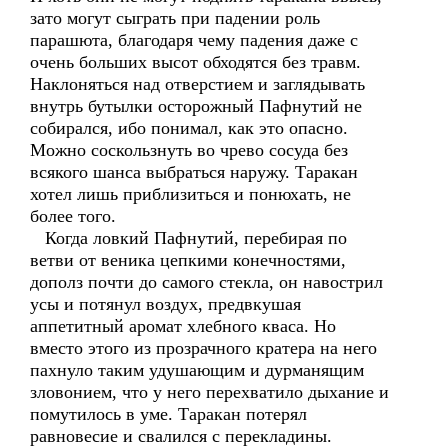
зато могут сыграть при падении роль
парашюта, благодаря чему падения даже с
очень больших высот обходятся без травм.
Наклоняться над отверстием и заглядывать
внутрь бутылки осторожный Пафнутий не
собирался, ибо понимал, как это опасно.
Можно соскользнуть во чрево сосуда без
всякого шанса выбраться наружу. Таракан
хотел лишь приблизиться и понюхать, не
более того.
Когда ловкий Пафнутий, перебирая по
ветви от веника цепкими конечностями,
дополз почти до самого стекла, он навострил
усы и потянул воздух, предвкушая
аппетитный аромат хлебного кваса. Но
вместо этого из прозрачного кратера на него
пахнуло таким удушающим и дурманящим
зловонием, что у него перехватило дыхание и
помутилось в уме. Таракан потерял
равновесие и свалился с перекладины.