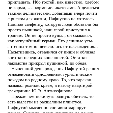
приглашать. Ибо гостей, как известно, хлебом
не корми,... а корми деликатесами. А делиться
такими деликатесами, добытыми вчера почти
с риском для жизни, Пафнутию не хотелось.
Повязав салфетку, которую люди обозвали бы
просто пылинкой, наш герой приступил к
трапезе. Он не просто кушал, он смаковал,
как искушённый гурман. Его длинные усы-
антенны томно шевелились от наслаждения...
Насытившись, отвалился от пищи и облизал
коготки передних конечностей. Остатки
лакомства прикрыл пушинкой, до обеда.
Нынешний день рождения Пафнутий решил
ознаменовать однодневным туристическим
походом по родному краю. То, что таракан
называл родным краем, я назову квартирой
гражданина Ю.Э. Антикефирова.
Прежде чем покинуть родную обитель, то
есть вылезти из расщелины плинтуса,
Пафнутий мысленно составил маршрут