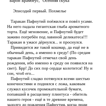
Барон Брамбеус, "Осенняя скука"
Эписодий первый. Похмелье
Таракан Пафнутий поёжился и повёл усами.
На него падала гигантская глыба ароматного
торта. Ещё мгновение, и Пафнутий будет
заживо погребён под лавиной деликатеса!!!
Таракан в ужасе дёрнулся... и проснулся.
Привидится же такой кошмар, да ещё не в
обычный день, а именно в среду! (По средам
таракан Пафнутий отмечал свой день
рождения, ибо именно в среду он появился на
свет). Брр! До сих пор сердце колотится! Ну и
сон, чтоб его...
Пафнутий сладко потянулся всеми шестью
конечностями и поднялся с ложа, каковым
служил кусочек промокательной бумаги,
попавший в расщелину плинтуса - обитель
нашего героя - ещё в те древние времена,
задолго до рождения Пафнутия, когда люди