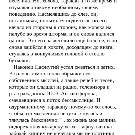
веселила. Но, хохоча, таракан в то же время и
изумлялся такому необычному своему
поведению. Насмеявшись до слёз, он,
всхлипывая, попытался подняться, но его
качало из стороны в сторону, как моряка на
палубе во время шторма, и он снова валился
на пол. Это его развеселило ещё больше, и он
снова зашёлся в хохоте, доходящем до визга,
стукаясь в конвульсиях головой о стекло
бутылки.
Наконец Пафнутий устал смеяться и затих.
В голове томно текли обрывки его
собственных мыслей, а также речей и песен,
которые он слышал из радио, телевизора и
рта гражданина Ю.Э. Антикефирова,
смешавшиеся в поток бессмыслицы. И
одурманенному таракану почему-то хотелось,
чтобы эта мысленная чепуха тянулась и
тянулась бесконечно: "...эх жизнь моя малина
недорезанная кукареку хе-хе Пафнутьюшка
забодай кирпич не кочегары мы не плотники