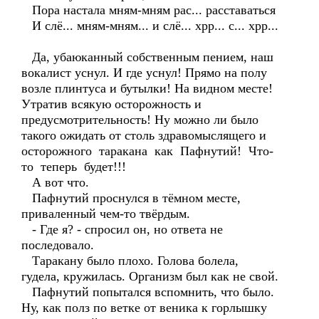
Пора настала мням-мням рас... расставаться
И слё... мням-мням... и слё... хрр... с... хрр...
Да, убаюканный собственным пением, наш
вокалист уснул. И где уснул! Прямо на полу
возле плинтуса и бутылки! На видном месте!
Утратив всякую осторожность и
предусмотрительность! Ну можно ли было
такого ожидать от столь здравомыслящего и
осторожного таракана как Пафнутий! Что-
то теперь будет!!!
А вот что.
Пафнутий проснулся в тёмном месте,
приваленный чем-то твёрдым.
- Где я? - спросил он, но ответа не
последовало.
Таракану было плохо. Голова болела,
гудела, кружилась. Организм был как не свой.
Пафнутий попытался вспомнить, что было.
Ну, как полз по ветке от веника к горлышку