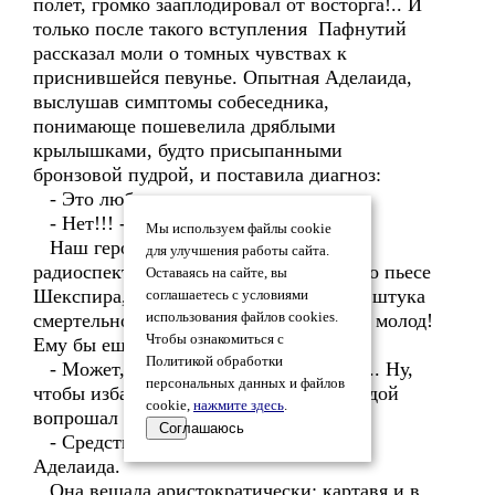
полёт, громко зааплодировал от восторга!.. И
только после такого вступления Пафнутий
рассказал моли о томных чувствах к
приснившейся певунье. Опытная Аделаида,
выслушав симптомы собеседника,
понимающе пошевелила дряблыми
крылышками, будто присыпанными
бронзовой пудрой, и поставила диагноз:
- Это любовь, дорогуша моя.
- Нет!!! - ужаснулся таракан.
Мы используем файлы cookie
Наш герой как-то слышал окончание
для улучшения работы сайта.
радиоспектакля "Ромео и Джульетта" по пьесе
Оставаясь на сайте, вы
Шекспира, поэтому знал, что любовь - штука
соглашаетесь с условиями
смертельно опасная. А ведь он ещё так молод!
использования файлов cookies.
Чтобы ознакомиться с
Ему бы ещё жить да жить!
Политикой обработки
- Может, есть какое-нибудь средство... Ну,
персональных данных и файлов
чтобы избавиться. А? - с робкой надеждой
cookie,
нажмите здесь
.
вопрошал обречённый.
Соглашаюсь
- Средство одно: время, - отвечала
Аделаида.
Она вещала аристократически: картавя и в