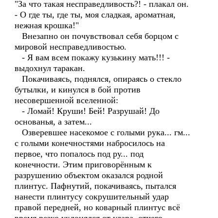
"За что такая несправедливость?! - плакал он.
- О где ты, где ты, моя сладкая, ароматная,
нежная крошка!"
Внезапно он почувствовал себя борцом с
мировой несправедливостью.
- Я вам всем покажу кузькину мать!!! -
выдохнул таракан.
Покачиваясь, поднялся, опираясь о стекло
бутылки, и кинулся в бой против
несовершенной вселенной:
- Ломай! Круши! Бей! Разрушай! До
основанья, а затем...
Озверевшее насекомое с голыми рука... гм...
с голыми конечностями набросилось на
первое, что попалось под ру... под
конечности. Этим приговорённым к
разрушению объектом оказался родной
плинтус. Пафнутий, покачиваясь, пытался
нанести плинтусу сокрушительный удар
правой передней, но коварный плинтус всё