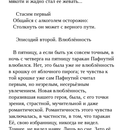
мякоти и жадно стал её жевать...
Стасим первый
Общайся с алкоголем осторожно:
Столкнуть он может с верного пути.
Эписодий второй. Влюблённость
В пятницу, а если быть уж совсем точным, в
ночь с четверга на пятницу таракан Пафнутий
влюбился. Нет, это была уже не влюблённость
в крошку от яблочного пирога; те чувства к
той крошке уже сам Пафнутий считал
первым, но незрелым, несерьёзным
увлечением. Новая влюблённость,
поразившая нашего героя, была, с его точки
зрения, страстной, мучительной и даже
романтической. Романтичность этого чувства
заключалась, в частности, в том, что таракан
Её, свою избранницу, никогда не видел.
Точнее, не видел наяву. Лишь во сне. Зато её