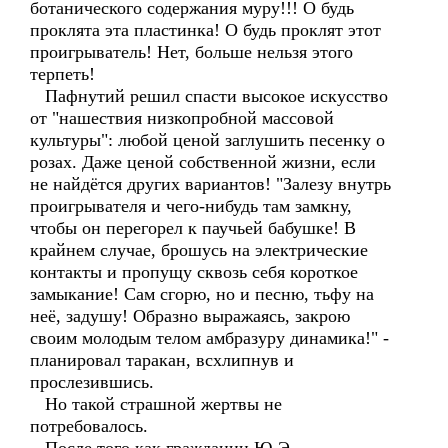
ботанического содержания муру!!! О будь
проклята эта пластинка! О будь проклят этот
проигрыватель! Нет, больше нельзя этого
терпеть!
Пафнутий решил спасти высокое искусство
от "нашествия низкопробной массовой
культуры": любой ценой заглушить песенку о
розах. Даже ценой собственной жизни, если
не найдётся других вариантов! "Залезу внутрь
проигрывателя и чего-нибудь там замкну,
чтобы он перегорел к паучьей бабушке! В
крайнем случае, брошусь на электрические
контакты и пропущу сквозь себя короткое
замыкание! Сам сгорю, но и песню, тьфу на
неё, задушу! Образно выражаясь, закрою
своим молодым телом амбразуру динамика!" -
планировал таракан, всхлипнув и
прослезившись.
Но такой страшной жертвы не
потребовалось.