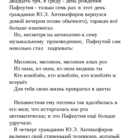
двадцать три, в среду - день рождения
Пафнутия - только семь раз: в этот день
гражданин Ю.Э. Антикефиров вернулся
домой вечером позже обычного), таракан всё
больше изнемогал.
Но, несмотря на антипатию к сему
музыкальному произведению, Пафнутий сам
невольно стал подпевать:
Миллион, миллион, миллион алых роз
Из окна, из окна, из окна видишь ты
Кто влюблён, кто влюблён, кто влюблён и
всерьёз
Для тебя свою жизнь превратил в цветы
Ненавистная ему песенка так вдолбилась в
его мозг, что исторгалась изо рта
автоматически; и это Пафнутия ещё больше
удручало.
В четверг гражданин Ю.Э. Антикефиров
включил свой старенький телевизор, который