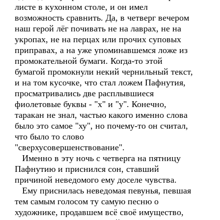
листе в кухонном столе, и он имел
возможность сравнить. Да, в четверг вечером
наш герой лёг почивать не на лаврах, не на
укропах, не на перцах или прочих суповых
приправах, а на уже упоминавшемся ложе из
промокательной бумаги. Когда-то этой
бумагой промокнули некий чернильный текст,
и на том кусочке, что стал ложем Пафнутия,
просматривались две расплывшиеся
фиолетовые буквы - "х" и "у". Конечно,
таракан не знал, частью какого именно слова
было это самое "ху", но почему-то он считал,
что было то слово
"сверхусовершенствование".
Именно в эту ночь с четверга на пятницу
Пафнутию и приснился сон, ставший
причиной неведомого ему доселе чувства.
Ему приснилась неведомая певунья, певшая
тем самым голосом ту самую песню о
художнике, продавшем всё своё имущество,