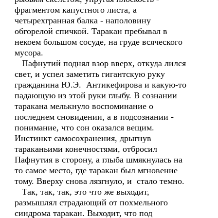
фрагментом капустного листа, а
четырехгранная балка - наполовину
обгорелой спичкой. Таракан пребывал в
некоем большом сосуде, на груде всяческого
мусора.
Пафнутий поднял взор вверх, откуда лился
свет, и успел заметить гигантскую руку
гражданина Ю.Э. Антикефирова и какую-то
падающую из этой руки глыбу. В сознании
таракана мелькнуло воспоминание о
последнем сновидении, а в подсознании -
понимание, что сон оказался вещим.
Инстинкт самосохранения, дрыгнув
тараканьими конечностями, отбросил
Пафнутия в сторону, а глыба шмякнулась на
то самое место, где таракан был мгновение
тому. Вверху снова лязгнуло, и стало темно.
Так, так, так, это что же выходит,
размышлял страдающий от похмельного
синдрома таракан. Выходит, что под