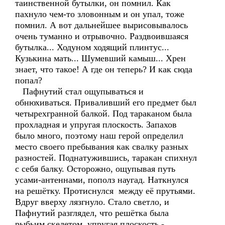
таинственной бутылки, он помнил. Как
пахнуло чем-то зловонным и он упал, тоже
помнил. А вот дальнейшее вырисовывалось
очень туманно и отрывочно. Раздвоившаяся
бутылка... Ходуном ходящий плинтус...
Кузькина мать... Шумевший камыш... Хрен
знает, что такое! А где он теперь? И как сюда
попал?
Пафнутий стал ощупываться и
обнюхиваться. Приваливший его предмет был
четырехгранной балкой. Под тараканом была
прохладная и упругая плоскость. Запахов
было много, поэтому наш герой определил
место своего пребывания как свалку разных
разностей. Поднатужившись, таракан спихнул
с себя балку. Осторожно, ощупывая путь
усами-антеннами, пополз наугад. Наткнулся
на решётку. Протиснулся между её прутьями.
Вдруг вверху лязгнуло. Стало светло, и
Пафнутий разглядел, что решётка была
рыбьим скелетом, упругая плоскость -