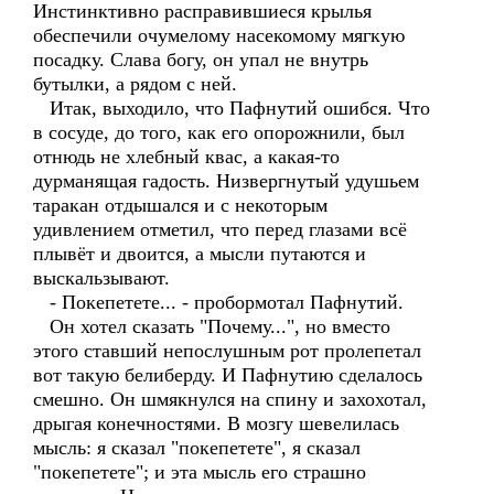
Инстинктивно расправившиеся крылья
обеспечили очумелому насекомому мягкую
посадку. Слава богу, он упал не внутрь
бутылки, а рядом с ней.
Итак, выходило, что Пафнутий ошибся. Что
в сосуде, до того, как его опорожнили, был
отнюдь не хлебный квас, а какая-то
дурманящая гадость. Низвергнутый удушьем
таракан отдышался и с некоторым
удивлением отметил, что перед глазами всё
плывёт и двоится, а мысли путаются и
выскальзывают.
- Покепетете... - пробормотал Пафнутий.
Он хотел сказать "Почему...", но вместо
этого ставший непослушным рот пролепетал
вот такую белиберду. И Пафнутию сделалось
смешно. Он шмякнулся на спину и захохотал,
дрыгая конечностями. В мозгу шевелилась
мысль: я сказал "покепетете", я сказал
"покепетете"; и эта мысль его страшно