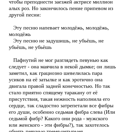
чтобы преподнести заезжей актрисе миллион
алых роз. Но закончилось пение припевом из
другой песни:
Эту песню напевает молодёжь, молодёжь,
молодёжь
Эту песню не задушишь, не убьёшь, не
убьёшь, не убьёшь
Пафнутий не мог разглядеть певунью как
следует - она маячила в некой дымке; он лишь
заметил, как грациозно шевелилась пара
усиков на её затылке и как эротично она
двигала правой задней конечностью. Но так
стало приятно спящему таракану от её
присутствия, такая нежность наполнила его
сердце, так сладостно затрепетали все фибры
его души, особенно седьмая фибра слева (Или
седьмой фибр? Какого они рода - мужского
или женского - эти фибры?), так захотелось
обнять певунью тремя-четырьмя