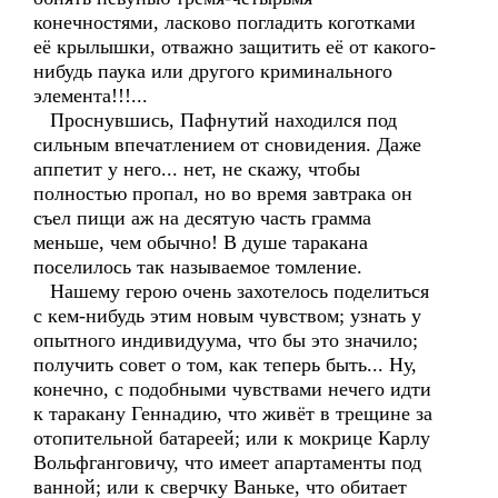
конечностями, ласково погладить коготками
её крылышки, отважно защитить её от какого-
нибудь паука или другого криминального
элемента!!!...
Проснувшись, Пафнутий находился под
сильным впечатлением от сновидения. Даже
аппетит у него... нет, не скажу, чтобы
полностью пропал, но во время завтрака он
съел пищи аж на десятую часть грамма
меньше, чем обычно! В душе таракана
поселилось так называемое томление.
Нашему герою очень захотелось поделиться
с кем-нибудь этим новым чувством; узнать у
опытного индивидуума, что бы это значило;
получить совет о том, как теперь быть... Ну,
конечно, с подобными чувствами нечего идти
к таракану Геннадию, что живёт в трещине за
отопительной батареей; или к мокрице Карлу
Вольфганговичу, что имеет апартаменты под
ванной; или к сверчку Ваньке, что обитает