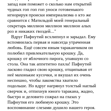
запад нам поможет о сколько нам открытий
чудных гоп гоп гоп уноси готовенького
игнорируя происки империализма о кто же
сравнится с Матильдой моей генеральный
секретарь миллион миллион миллион алых
роз и никаких гвоздей..."
Вдруг Пафнутий всхлипнул и зарыдал. Ему
вспомнилась первая и навсегда утраченная
любовь. Ещё совсем юным тараканчиком он
полюбил привлекательную крошку. Да,
крошку от яблочного пирога, упавшую со
стола. Она так аппетитно пахла! Пафнутий
ласково гладил свою крошку, отщипывая от
неё махонькие кусочки, и вкушал их очень
неспешно, чтобы лакомства хватило
подольше. Но вдруг нагрянул толстый наглый
сверчок и, отпихнув юного таракана, жадно,
быстро и деловито сожрал на глазах у
Пафнутия его любимую крошку. Это
воспоминание слезами душило нашего героя.