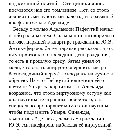
под кухонной плитой... Эти циники лишь
посмеются над его томлением. Нет, со столь
деликатными чувствами надо идти в одёжный
шкаф - в гости к Аделаиде...
Беседу с молью Аделаидой Пафнутий начал
с нейтральных тем. Сначала они поговорили о
погоде, царящей в квартире гражданина Ю.Э.
Антикефирова. Затем таракан рассказал, что с
ним произошло в последний день рождения,
то есть в прошлую среду. Затем узнал от
моли, что она планирует совершить завтра
беспосадочный перелёт отсюда аж на кухню и
обратно. На что Пафнутий напомнил ей о
паутине Упыря за карнизом. Но Аделаида
возразила, что столь виртуозному летуну как
она паутины не страшны. Более того, она
специально пропорхнёт мимо этой паутины,
чтобы подразнить Упыря. Однажды,
хвасталась Аделаида, даже сам гражданин
Ю.Э. Антикефиров, наблюдая её виртуозный