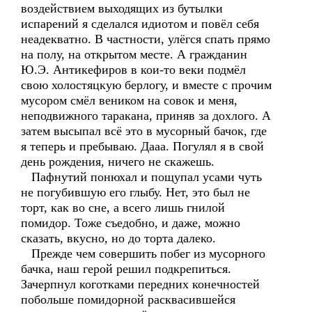
воздействием выходящих из бутылки
испарений я сделался идиотом и повёл себя
неадекватно. В частности, улёгся спать прямо
на полу, на открытом месте. А гражданин
Ю.Э. Антикефиров в кои-то веки подмёл
свою холостяцкую берлогу, и вместе с прочим
мусором смёл веником на совок и меня,
неподвижного таракана, приняв за дохлого. А
затем высыпал всё это в мусорный бачок, где
я теперь и пребываю. Дааа. Погулял я в свой
день рождения, ничего не скажешь.
Пафнутий понюхал и пощупал усами чуть
не погубившую его глыбу. Нет, это был не
торт, как во сне, а всего лишь гнилой
помидор. Тоже съедобно, и даже, можно
сказать, вкусно, но до торта далеко.
Прежде чем совершить побег из мусорного
бачка, наш герой решил подкрепиться.
Зачерпнул коготками передних конечностей
побольше помидорной расквасившейся