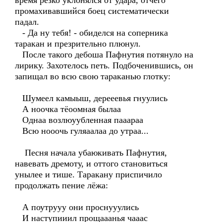
время резко уклонялся от удара, отчего
промахивавшийся боец систематически
падал.
- Да ну тебя! - обиделся на соперника
таракан и презрительно плюнул.
После такого дебоша Пафнутия потянуло на
лирику. Захотелось петь. Подбоченившись, он
запищал во всю свою тараканью глотку:
Шумеел камыыш, дерееевья гнуулись
А ноочка тёоомная былаа
Однаа возлюуубленная пааараа
Всю нооочь гуляаалаа до утраа...
Песня начала убаюкивать Пафнутия,
навевать дремоту, и оттого становиться
унылее и тише. Таракану приспичило
продолжать пение лёжа:
А поутрууу они проснууулись
И наступииил прощааанья чааас