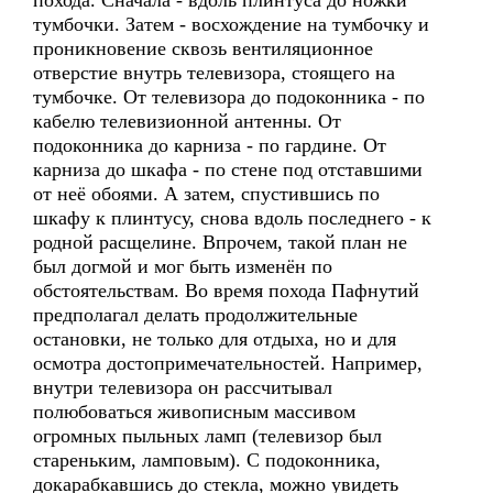
похода. Сначала - вдоль плинтуса до ножки
тумбочки. Затем - восхождение на тумбочку и
проникновение сквозь вентиляционное
отверстие внутрь телевизора, стоящего на
тумбочке. От телевизора до подоконника - по
кабелю телевизионной антенны. От
подоконника до карниза - по гардине. От
карниза до шкафа - по стене под отставшими
от неё обоями. А затем, спустившись по
шкафу к плинтусу, снова вдоль последнего - к
родной расщелине. Впрочем, такой план не
был догмой и мог быть изменён по
обстоятельствам. Во время похода Пафнутий
предполагал делать продолжительные
остановки, не только для отдыха, но и для
осмотра достопримечательностей. Например,
внутри телевизора он рассчитывал
полюбоваться живописным массивом
огромных пыльных ламп (телевизор был
стареньким, ламповым). С подоконника,
докарабкавшись до стекла, можно увидеть