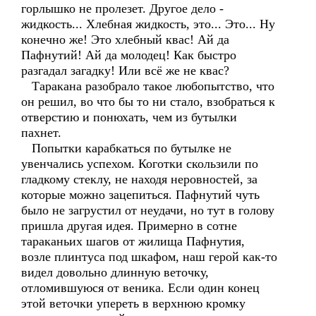
горлышко не пролезет. Другое дело -
жидкость... Хлебная жидкость, это... Это... Ну
конечно же! Это хлебный квас! Ай да
Пафнутий! Ай да молодец! Как быстро
разгадал загадку! Или всё же не квас?
Таракана разобрало такое любопытство, что
он решил, во что бы то ни стало, взобраться к
отверстию и понюхать, чем из бутылки
пахнет.
Попытки карабкаться по бутылке не
увенчались успехом. Коготки скользили по
гладкому стеклу, не находя неровностей, за
которые можно зацепиться. Пафнутий чуть
было не загрустил от неудачи, но тут в голову
пришла другая идея. Примерно в сотне
тараканьих шагов от жилища Пафнутия,
возле плинтуса под шкафом, наш герой как-то
видел довольно длинную веточку,
отломившуюся от веника. Если один конец
этой веточки упереть в верхнюю кромку