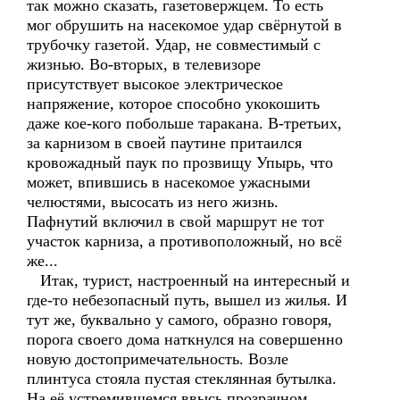
так можно сказать, газетовержцем. То есть
мог обрушить на насекомое удар свёрнутой в
трубочку газетой. Удар, не совместимый с
жизнью. Во-вторых, в телевизоре
присутствует высокое электрическое
напряжение, которое способно укокошить
даже кое-кого побольше таракана. В-третьих,
за карнизом в своей паутине притаился
кровожадный паук по прозвищу Упырь, что
может, впившись в насекомое ужасными
челюстями, высосать из него жизнь.
Пафнутий включил в свой маршрут не тот
участок карниза, а противоположный, но всё
же...
Итак, турист, настроенный на интересный и
где-то небезопасный путь, вышел из жилья. И
тут же, буквально у самого, образно говоря,
порога своего дома наткнулся на совершенно
новую достопримечательность. Возле
плинтуса стояла пустая стеклянная бутылка.
На её устремившемся ввысь прозрачном