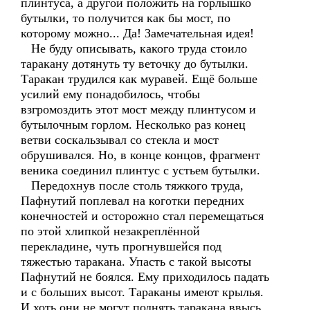
плинтуса, а другой положить на горлышко
бутылки, то получится как бы мост, по
которому можно... Да! Замечательная идея!
Не буду описывать, какого труда стоило
таракану дотянуть ту веточку до бутылки.
Таракан трудился как муравей. Ещё больше
усилий ему понадобилось, чтобы
взгромоздить этот мост между плинтусом и
бутылочным горлом. Несколько раз конец
ветви соскальзывал со стекла и мост
обрушивался. Но, в конце концов, фрагмент
веника соединил плинтус с устьем бутылки.
Передохнув после столь тяжкого труда,
Пафнутий поплевал на коготки передних
конечностей и осторожно стал перемещаться
по этой хлипкой незакреплённой
перекладине, чуть прогнувшейся под
тяжестью таракана. Упасть с такой высоты
Пафнутий не боялся. Ему приходилось падать
и с больших высот. Тараканы имеют крылья.
И хоть они не могут поднять таракана ввысь,