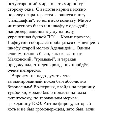
потусторонний мир, то есть мир по ту
сторону окна. С высоты карниза можно
подолгу озирать расстилающиеся внизу
"ландшафты", то есть всю комнату. Много
интересного было и в шкафу с одеждой;
например, запонка в углу на полу,
украшенная буквой "Ю"... Кроме прочего,
Пафнутий собирался пообщаться с живущей в
шкафу старой молью Аделаидой... Одним
словом, планов было, как сказал поэт
Маяковский, "громадьё", и таракан
предвкушал, что день рождения пройдёт
очень интересно.
Впрочем, не надо думать, что
запланированный поход был абсолютно
безопасным! Во-первых, взойдя на вершину
тумбочки, можно было попасть на глаза
гигантскому, по тараканьим меркам,
гражданину Ю.Э. Антикефирову, который
хоть и не был громовержцем, зато был, если