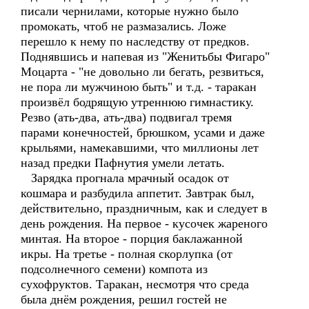
писали чернилами, которые нужно было
промокать, чтоб не размазались. Ложе
перешло к нему по наследству от предков.
Поднявшись и напевая из "Женитьбы Фигаро"
Моцарта - "не довольно ли бегать, резвиться,
не пора ли мужчиною быть" и т.д. - таракан
произвёл бодрящую утреннюю гимнастику.
Резво (ать-два, ать-два) подвигал тремя
парами конечностей, брюшком, усами и даже
крыльями, намекавшими, что миллионы лет
назад предки Пафнутия умели летать.
Зарядка прогнала мрачный осадок от
кошмара и разбудила аппетит. Завтрак был,
действительно, праздничным, как и следует в
день рождения. На первое - кусочек жареного
минтая. На второе - порция баклажанной
икры. На третье - полная скорлупка (от
подсолнечного семени) компота из
сухофруктов. Таракан, несмотря что среда
была днём рождения, решил гостей не