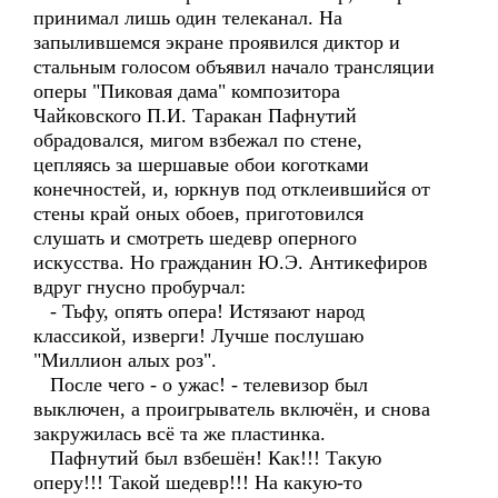
принимал лишь один телеканал. На
запылившемся экране проявился диктор и
стальным голосом объявил начало трансляции
оперы "Пиковая дама" композитора
Чайковского П.И. Таракан Пафнутий
обрадовался, мигом взбежал по стене,
цепляясь за шершавые обои коготками
конечностей, и, юркнув под отклеившийся от
стены край оных обоев, приготовился
слушать и смотреть шедевр оперного
искусства. Но гражданин Ю.Э. Антикефиров
вдруг гнусно пробурчал:
- Тьфу, опять опера! Истязают народ
классикой, изверги! Лучше послушаю
"Миллион алых роз".
После чего - о ужас! - телевизор был
выключен, а проигрыватель включён, и снова
закружилась всё та же пластинка.
Пафнутий был взбешён! Как!!! Такую
оперу!!! Такой шедевр!!! На какую-то