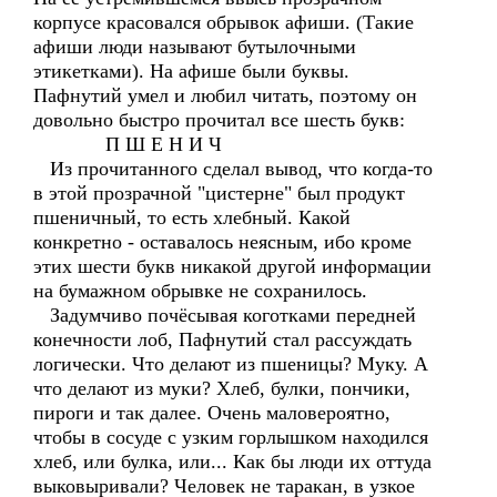
корпусе красовался обрывок афиши. (Такие
афиши люди называют бутылочными
этикетками). На афише были буквы.
Пафнутий умел и любил читать, поэтому он
довольно быстро прочитал все шесть букв:
П Ш Е Н И Ч
Из прочитанного сделал вывод, что когда-то
в этой прозрачной "цистерне" был продукт
пшеничный, то есть хлебный. Какой
конкретно - оставалось неясным, ибо кроме
этих шести букв никакой другой информации
на бумажном обрывке не сохранилось.
Задумчиво почёсывая коготками передней
конечности лоб, Пафнутий стал рассуждать
логически. Что делают из пшеницы? Муку. А
что делают из муки? Хлеб, булки, пончики,
пироги и так далее. Очень маловероятно,
чтобы в сосуде с узким горлышком находился
хлеб, или булка, или... Как бы люди их оттуда
выковыривали? Человек не таракан, в узкое