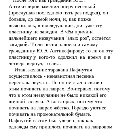
После того как гражданин Ю.Э.
Антикефиров заменил оперу песенкой
(прослушав последнюю пять раз подряд), он
больше, до самой ночи, и, как позже
выяснилось, в последующие дни, уже эту
пластинку не заводил. В чём причина
дальнейшего незвучания "алых роз", остаётся
загадкой. То ли песня надоела и самому
гражданину Ю.Э. Антикефирову; то ли он эту
пластинку у кого-то одолжил на время и в
четверг вернул; то ли...
Итак, желание таракана Пафнутия
осуществилось - ненавистная песенка
перестала звучать. Но он не стал в связи с
этим почивать на лаврах. Во-первых, потому
что в этом незвучании не было никакой его
личной заслуги. А во-вторых, потому что
почивать на лаврах жёстко. Гораздо уютнее
почивать на промокательной бумаге.
Пафнутий в этом был уверен, так как
однажды ему пришлось почивать на лавровом