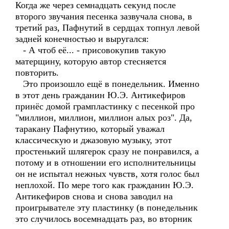
Когда же через семнадцать секунд после
второго звучания песенка зазвучала снова, в
третий раз, Пафнутий в сердцах топнул левой
задней конечностью и выругался:
- А чтоб её... - присовокупив такую
матерщину, которую автор стесняется
повторить.
Это произошло ещё в понедельник. Именно
в этот день гражданин Ю.Э. Антикефиров
принёс домой грампластинку с песенкой про
"миллион, миллион, миллион алых роз". Да,
таракану Пафнутию, который уважал
классическую и джазовую музыку, этот
простенький шлягерок сразу не понравился, а
потому и в отношении его исполнительницы
он не испытал нежных чувств, хотя голос был
неплохой. По мере того как гражданин Ю.Э.
Антикефиров снова и снова заводил на
проигрывателе эту пластинку (в понедельник
это случилось восемнадцать раз, во вторник