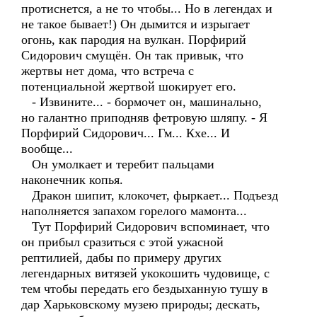
протиснется, а не то чтобы... Но в легендах и
не такое бывает!) Он дымится и изрыгает
огонь, как пародия на вулкан. Порфирий
Сидорович смущён. Он так привык, что
жертвы нет дома, что встреча с
потенциальной жертвой шокирует его.
- Извините... - бормочет он, машинально,
но галантно приподняв фетровую шляпу. - Я
Порфирий Сидорович... Гм... Кхе... И
вообще...
Он умолкает и теребит пальцами
наконечник копья.
Дракон шипит, клокочет, фыркает... Подъезд
наполняется запахом горелого мамонта...
Тут Порфирий Сидорович вспоминает, что
он прибыл сразиться с этой ужасной
рептилией, дабы по примеру других
легендарных витязей укокошить чудовище, с
тем чтобы передать его бездыханную тушу в
дар Харьковскому музею природы; дескать,