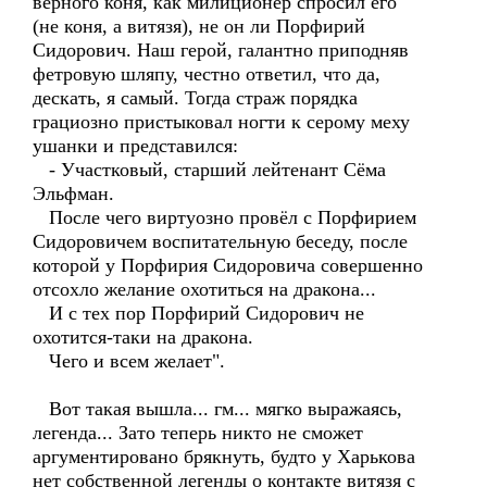
верного коня, как милиционер спросил его
(не коня, а витязя), не он ли Порфирий
Сидорович. Наш герой, галантно приподняв
фетровую шляпу, честно ответил, что да,
дескать, я самый. Тогда страж порядка
грациозно пристыковал ногти к серому меху
ушанки и представился:
- Участковый, старший лейтенант Сёма
Эльфман.
После чего виртуозно провёл с Порфирием
Сидоровичем воспитательную беседу, после
которой у Порфирия Сидоровича совершенно
отсохло желание охотиться на дракона...
И с тех пор Порфирий Сидорович не
охотится-таки на дракона.
Чего и всем желает".
Вот такая вышла... гм... мягко выражаясь,
легенда... Зато теперь никто не сможет
аргументировано брякнуть, будто у Харькова
нет собственной легенды о контакте витязя с