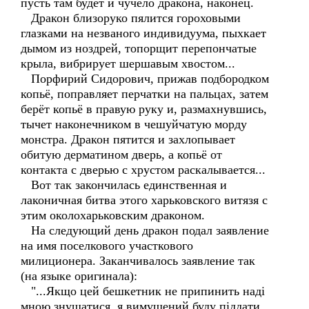
пусть там будет и чучело дракона, наконец.
Дракон близоруко пялится гороховыми
глазками на незваного индивидуума, пыхкает
дымом из ноздрей, топорщит перепончатые
крыла, вибрирует шершавым хвостом...
Порфирий Сидорович, прижав подбородком
копьё, поправляет перчатки на пальцах, затем
берёт копьё в правую руку и, размахнувшись,
тычет наконечником в чешуйчатую морду
монстра. Дракон пятится и захлопывает
обитую дерматином дверь, а копьё от
контакта с дверью с хрустом раскалывается...
Вот так закончилась единственная и
лаконичная битва этого харьковского витязя с
этим околохарьковским драконом.
На следующий день дракон подал заявление
на имя поселкового участкового
милиционера. Заканчивалось заявление так
(на языке оригинала):
"...Якщо цей бешкетник не припинить наді
мною знущатися, я вимушений буду піддати