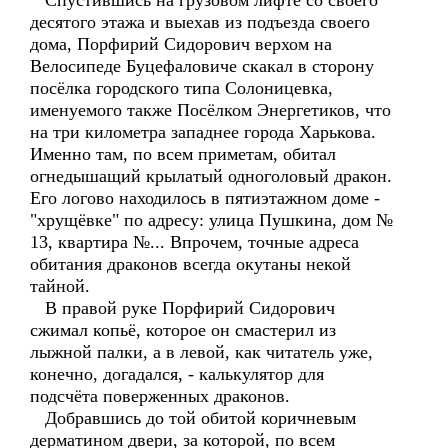
Спустившись на грузовом лифте со своего
десятого этажа и выехав из подъезда своего
дома, Порфирий Сидорович верхом на
Велосипеде Буцефаловиче скакал в сторону
посёлка городского типа Солоницевка,
именуемого также Посёлком Энергетиков, что
на три километра западнее города Харькова.
Именно там, по всем приметам, обитал
огнедышащий крылатый одноголовый дракон.
Его логово находилось в пятиэтажном доме -
"хрущёвке" по адресу: улица Пушкина, дом №
13, квартира №... Впрочем, точные адреса
обитания драконов всегда окутаны некой
тайной.
В правой руке Порфирий Сидорович
сжимал копьё, которое он смастерил из
лыжной палки, а в левой, как читатель уже,
конечно, догадался, - калькулятор для
подсчёта поверженных драконов.
Добравшись до той обитой коричневым
дерматином двери, за которой, по всем