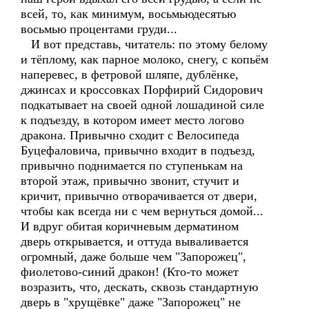
всей, то, как минимум, восьмьюдесятью
восьмью процентами груди...
И вот представь, читатель: по этому белому
и тёплому, как парное молоко, снегу, с копьём
наперевес, в фетровой шляпе, дублёнке,
джинсах и кроссовках Порфирий Сидорович
подкатывает на своей одной лошадиной силе
к подъезду, в котором имеет место логово
дракона. Привычно сходит с Велосипеда
Буцефаловича, привычно входит в подъезд,
привычно поднимается по ступенькам на
второй этаж, привычно звонит, стучит и
кричит, привычно отворачивается от двери,
чтобы как всегда ни с чем вернуться домой...
И вдруг обитая коричневым дерматином
дверь открывается, и оттуда вываливается
огромный, даже больше чем "Запорожец",
фиолетово-синий дракон! (Кто-то может
возразить, что, дескать, сквозь стандартную
дверь в "хрущёвке" даже "Запорожец" не