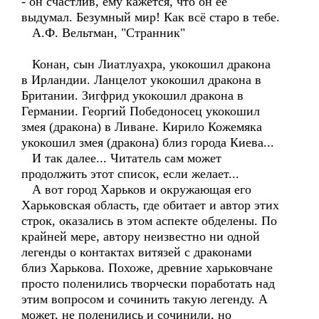
- он счастлив, ему кажется, что он её
выдумал. Безумный мир! Как всё старо в тебе.
А.Ф. Вельтман, "Странник"
Конан, сын Лиатлуахра, укокошил дракона
в Ирландии. Ланцелот укокошил дракона в
Британии. Зигфрид укокошил дракона в
Германии. Георгий Победоносец укокошил
змея (дракона) в Ливане. Кирило Кожемяка
укокошил змея (дракона) близ города Киева...
И так далее... Читатель сам может
продолжить этот список, если желает...
А вот город Харьков и окружающая его
Харьковская область, где обитает и автор этих
строк, оказались в этом аспекте обделены. По
крайней мере, автору неизвестно ни одной
легенды о контактах витязей с драконами
близ Харькова. Похоже, древние харьковчане
просто поленились творчески поработать над
этим вопросом и сочинить такую легенду. А
может, не поленились и сочинили, но