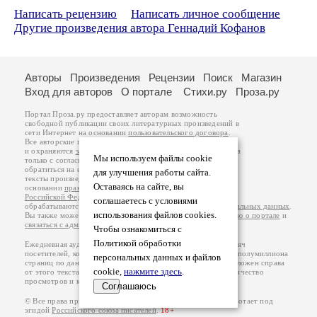
Написать рецензию
Написать личное сообщение
Другие произведения автора Геннадий Кофанов
Авторы
Произведения
Рецензии
Поиск
Магазин
Вход для авторов
О портале
Стихи.ру
Проза.ру
Портал Проза.ру предоставляет авторам возможность
свободной публикации своих литературных произведений в
сети Интернет на основании
пользовательского договора
.
Все авторские права на произведения принадлежат авторам
и охраняются
законом
. Перепечатка произведений возможна
Мы используем файлы cookie
только с согласия его автора, к которому вы можете
обратиться на его авторской странице. Ответственность за
для улучшения работы сайта.
тексты произведений авторы несут самостоятельно на
Оставаясь на сайте, вы
основании
правил публикации
и
законодательства
Российской Федерации
. Данные пользователей
соглашаетесь с условиями
обрабатываются на основании
Политики обработки персональных данных
.
использования файлов cookies.
Вы также можете посмотреть более подробную
информацию о портале
и
связаться с администрацией
.
Чтобы ознакомиться с
Политикой обработки
Ежедневная аудитория портала Проза.ру – порядка 100 тысяч
посетителей, которые в общей сумме просматривают более полумиллиона
персональных данных и файлов
страниц по данным счетчика посещаемости, который расположен справа
cookie,
нажмите здесь
.
от этого текста. В каждой графе указано по две цифры: количество
просмотров и количество посетителей.
Соглашаюсь
© Все права принадлежат авторам, 2000-2026. Портал работает под
эгидой
Российского союза писателей
.
18+