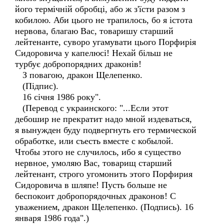
його термічній обробці, або ж з'їсти разом з
кобилою. Аби цього не трапилось, бо я істота
нервова, благаю Вас, товаришу старший
лейтенанте, суворо угамувати цього Порфирія
Сидоровича у капелюсі! Нехай більш не
турбує добропорядних драконів!
З повагою, дракон Щелепенко.
(Підпис).
16 січня 1986 року".
(Перевод с украинского: "...Если этот
дебошир не прекратит надо мной издеваться,
я вынужден буду подвергнуть его термической
обработке, или съесть вместе с кобылой.
Чтобы этого не случилось, ибо я существо
нервное, умоляю Вас, товарищ старший
лейтенант, строго угомонить этого Порфирия
Сидоровича в шляпе! Пусть больше не
беспокоит добропорядочных драконов! С
уважением, дракон Щелепенко. (Подпись). 16
января 1986 года".)