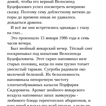
домой, чтобы его верный Велосипед
Буцефалович успел посмотреть вечернюю
сказку. Поэтому сему доблестному витязю до
поры до времени никак не удавалось
дождаться дракона.
И всё же они встретились однажды с глазу
на глаз...
Это произошло 15 января 1986 года в семь
часов вечера.
Был знойный январский вечер. Тёплый снег
поскрипывал под копытами Велосипеда
Буцефаловича. Этот скрип напоминал визг
старых половиц, когда по ним грузно топает
увесистый таракан. Сугробы радовали око
молочной белизной. Их белоснежность
напоминала непорочную чистоту
хлопчатобумажных кальсон Порфирия
Сидоровича. Аромат знойного январского
воздуха напоминал запах зымкукуры -
любимого блюда терентопских аборигенов, и
наш герой вдыхал его всей грудью, а если не