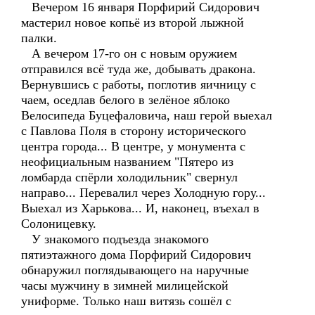
Вечером 16 января Порфирий Сидорович
мастерил новое копьё из второй лыжной
палки.
А вечером 17-го он с новым оружием
отправился всё туда же, добывать дракона.
Вернувшись с работы, поглотив яичницу с
чаем, оседлав белого в зелёное яблоко
Велосипеда Буцефаловича, наш герой выехал
с Павлова Поля в сторону исторического
центра города... В центре, у монумента с
неофициальным названием "Пятеро из
ломбарда спёрли холодильник" свернул
направо... Перевалил через Холодную гору...
Выехал из Харькова... И, наконец, въехал в
Солоницевку.
У знакомого подъезда знакомого
пятиэтажного дома Порфирий Сидорович
обнаружил поглядывающего на наручные
часы мужчину в зимней милицейской
униформе. Только наш витязь сошёл с