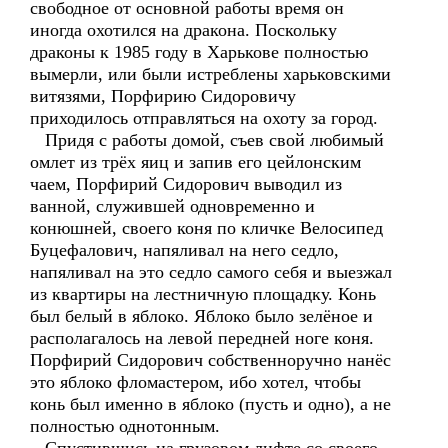
свободное от основной работы время он
иногда охотился на дракона. Поскольку
драконы к 1985 году в Харькове полностью
вымерли, или были истреблены харьковскими
витязями, Порфирию Сидоровичу
приходилось отправляться на охоту за город.
Придя с работы домой, съев свой любимый
омлет из трёх яиц и запив его цейлонским
чаем, Порфирий Сидорович выводил из
ванной, служившей одновременно и
конюшней, своего коня по кличке Велосипед
Буцефалович, напяливал на него седло,
напяливал на это седло самого себя и выезжал
из квартиры на лестничную площадку. Конь
был белый в яблоко. Яблоко было зелёное и
располагалось на левой передней ноге коня.
Порфирий Сидорович собственноручно нанёс
это яблоко фломастером, ибо хотел, чтобы
конь был именно в яблоко (пусть и одно), а не
полностью однотонным.