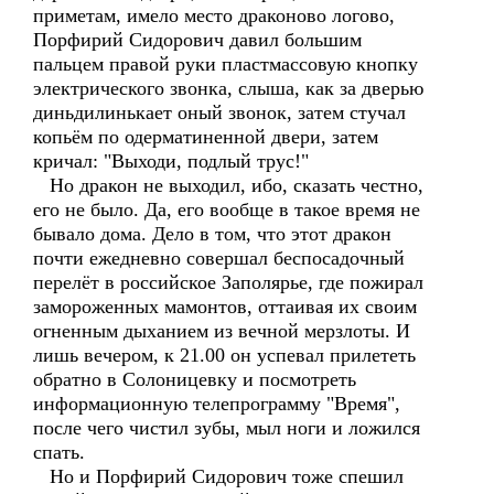
приметам, имело место драконово логово,
Порфирий Сидорович давил большим
пальцем правой руки пластмассовую кнопку
электрического звонка, слыша, как за дверью
диньдилинькает оный звонок, затем стучал
копьём по одерматиненной двери, затем
кричал: "Выходи, подлый трус!"
Но дракон не выходил, ибо, сказать честно,
его не было. Да, его вообще в такое время не
бывало дома. Дело в том, что этот дракон
почти ежедневно совершал беспосадочный
перелёт в российское Заполярье, где пожирал
замороженных мамонтов, оттаивая их своим
огненным дыханием из вечной мерзлоты. И
лишь вечером, к 21.00 он успевал прилететь
обратно в Солоницевку и посмотреть
информационную телепрограмму "Время",
после чего чистил зубы, мыл ноги и ложился
спать.
Но и Порфирий Сидорович тоже спешил