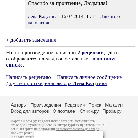
Спасибо за прочтение, Людмила!
Лена Калугина
16.07.2014 18:18
Заявить о
нарушении
+
добавить замечания
На это произведение написаны
2 рецензии
, здесь
отображается последняя, остальные -
в полном
списке
.
Написать рецензию
Написать личное сообщение
Другие произведения автора Лена Калугина
Авторы
Произведения
Рецензии
Поиск
Магазин
Вход для авторов
О портале
Стихи.ру
Проза.ру
Портал Проза.ру предоставляет авторам возможность
свободной публикации своих литературных произведений в
сети Интернет на основании
пользовательского договора
.
Все авторские права на произведения принадлежат авторам
и охраняются
законом
. Перепечатка произведений возможна