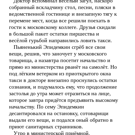
Доктор вспоминал весёлый загул, наскоро
собранный вскладчину стол, песни, пляски в
ведомственной гостинице и внезапную тягу к
перемене мест, когда все решили поехать в
гости к московскому коллеге. Друзья скидали
в большой пакет остатки пиршества и
весёлой гурьбой направились ловить такси.
Пьяненький Эпидемкин сгрёб все свои
вещи, решив, что заночует у московского
товарища, а назавтра посетит начальство и
прямо из министерства рванёт на самолёт. Но
под лёгким ветерком из приоткрытого окна
такси в докторе внезапно проснулись остатки
сознания, и подумалось ему, что продолжение
застолья до утра может отразиться на лице,
которое завтра придётся предъявить высокому
начальству. По сему Эпидемкин
десантировался на остановку, сотоварищи
выдали его вещи, и подался оный обратно в
приют санитарных странников.
Утро в министерской приёмной.