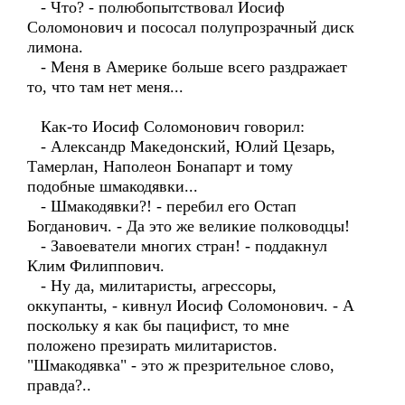
- Что? - полюбопытствовал Иосиф
Соломонович и пососал полупрозрачный диск
лимона.
- Меня в Америке больше всего раздражает
то, что там нет меня...
Как-то Иосиф Соломонович говорил:
- Александр Македонский, Юлий Цезарь,
Тамерлан, Наполеон Бонапарт и тому
подобные шмакодявки...
- Шмакодявки?! - перебил его Остап
Богданович. - Да это же великие полководцы!
- Завоеватели многих стран! - поддакнул
Клим Филиппович.
- Ну да, милитаристы, агрессоры,
оккупанты, - кивнул Иосиф Соломонович. - А
поскольку я как бы пацифист, то мне
положено презирать милитаристов.
"Шмакодявка" - это ж презрительное слово,
правда?..