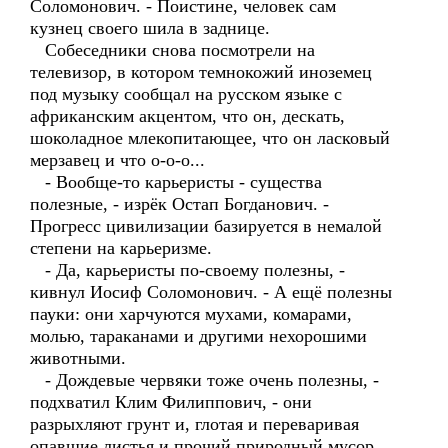
Соломонович. - Поистине, человек сам
кузнец своего шила в заднице.
Собеседники снова посмотрели на
телевизор, в котором темнокожий иноземец
под музыку сообщал на русском языке с
африканским акцентом, что он, дескать,
шоколадное млекопитающее, что он ласковый
мерзавец и что о-о-о...
- Вообще-то карьеристы - существа
полезные, - изрёк Остап Богданович. -
Прогресс цивилизации базируется в немалой
степени на карьеризме.
- Да, карьеристы по-своему полезны, -
кивнул Иосиф Соломонович. - А ещё полезны
пауки: они харчуются мухами, комарами,
молью, тараканами и другими нехорошими
животными.
- Дождевые червяки тоже очень полезны, -
подхватил Клим Филиппович, - они
разрыхляют грунт и, глотая и переваривая
опавшие листья и прочий природный мусор,