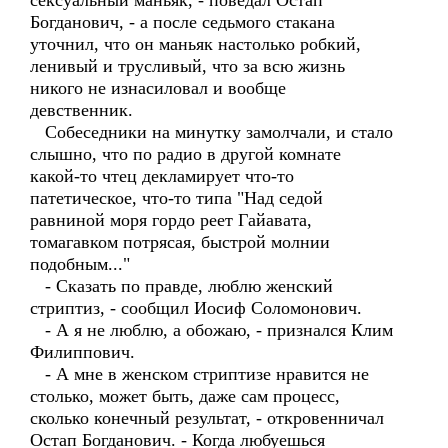
сексуальный маньяк, - поведал Остап
Богданович, - а после седьмого стакана
уточнил, что он маньяк настолько робкий,
ленивый и трусливый, что за всю жизнь
никого не изнасиловал и вообще
девственник.
Собеседники на минутку замолчали, и стало
слышно, что по радио в другой комнате
какой-то чтец декламирует что-то
патетическое, что-то типа "Над седой
равниной моря гордо реет Гайавата,
томагавком потрясая, быстрой молнии
подобным..."
- Сказать по правде, люблю женский
стриптиз, - сообщил Иосиф Соломонович.
- А я не люблю, а обожаю, - признался Клим
Филиппович.
- А мне в женском стриптизе нравится не
столько, может быть, даже сам процесс,
сколько конечный результат, - откровенничал
Остап Богданович. - Когда любуешься