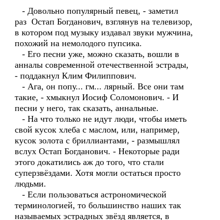
- Довольно популярный певец, - заметил
раз Остап Богданович, взглянув на телевизор,
в котором под музыку издавал звуки мужчина,
похожий на немолодого пупсика.
- Его песни уже, можно сказать, вошли в
анналы современной отечественной эстрады,
- поддакнул Клим Филиппович.
- Ага, он попу... гм... лярный. Все они там
такие, - хмыкнул Иосиф Соломонович. - И
песни у него, так сказать, аннальные.
- На что только не идут люди, чтобы иметь
свой кусок хлеба с маслом, или, например,
кусок золота с бриллиантами, - размышлял
вслух Остап Богданович. - Некоторые ради
этого докатились аж до того, что стали
суперзвёздами. Хотя могли остаться просто
людьми.
- Если пользоваться астрономической
терминологией, то большинство наших так
называемых эстрадных звёзд является, в