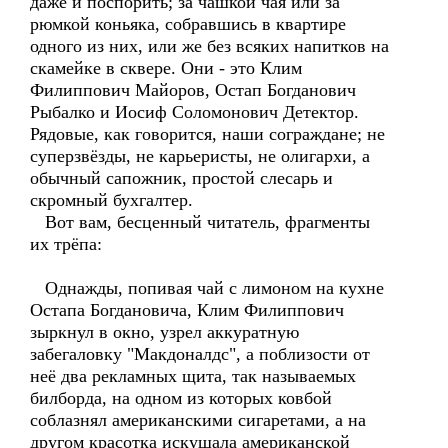
даже и поспорить; за чашкой чая или за
рюмкой коньяка, собравшись в квартире
одного из них, или же без всяких напитков на
скамейке в сквере. Они - это Клим
Филиппович Майоров, Остап Богданович
Рыбалко и Иосиф Соломонович Детектор.
Рядовые, как говорится, наши сограждане; не
суперзвёзды, не карьеристы, не олигархи, а
обычный сапожник, простой слесарь и
скромный бухгалтер.
Вот вам, бесценный читатель, фрагменты
их трёпа:
Однажды, попивая чай с лимоном на кухне
Остапа Богдановича, Клим Филиппович
зыркнул в окно, узрел аккуратную
забегаловку "Макдоналдс", а поблизости от
неё два рекламных щита, так называемых
билборда, на одном из которых ковбой
соблазнял американскими сигаретами, а на
другом красотка искушала американской