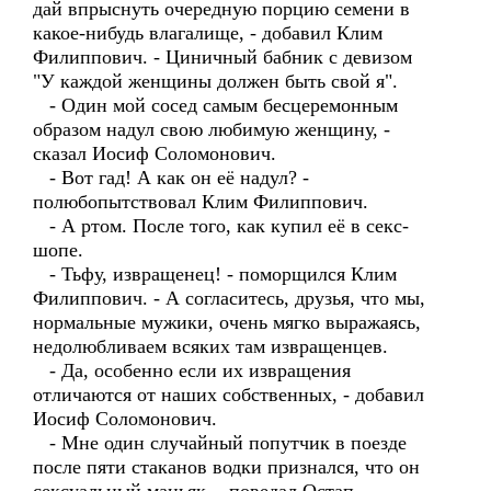
дай впрыснуть очередную порцию семени в
какое-нибудь влагалище, - добавил Клим
Филиппович. - Циничный бабник с девизом
"У каждой женщины должен быть свой я".
- Один мой сосед самым бесцеремонным
образом надул свою любимую женщину, -
сказал Иосиф Соломонович.
- Вот гад! А как он её надул? -
полюбопытствовал Клим Филиппович.
- А ртом. После того, как купил её в секс-
шопе.
- Тьфу, извращенец! - поморщился Клим
Филиппович. - А согласитесь, друзья, что мы,
нормальные мужики, очень мягко выражаясь,
недолюбливаем всяких там извращенцев.
- Да, особенно если их извращения
отличаются от наших собственных, - добавил
Иосиф Соломонович.
- Мне один случайный попутчик в поезде
после пяти стаканов водки признался, что он