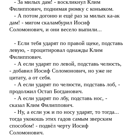
- За милых дам! - воскликнул Клим
Филиппович, поднимая рюмку с коньяком.
- А потом догоню и ещё раз за милых ка-ак
дам! - мигом скаламбурил Иосиф
Соломонович, и они весело выпили...
- Если тебя ударят по правой щеке, подставь
левую, - процитировал однажды Клим
Филиппович.
- А если ударят по левой, подставь челюсть,
- добавил Иосиф Соломонович, но уже не
цитату, а от себя.
- А если ударят по челюсти, подставь лоб, -
продолжил Остап Богданович.
- А если ударят по лбу, подставь нос, -
сказал Клим Филиппович.
- Ну, а если уж и по носу ударят, то тогда...
тогда укокошь этих гадов самым зверским
способом! - подвёл черту Иосиф
Соломонович.