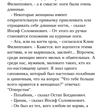
Филиппович, - а в смысле: ноги были очень
длинные.
- Некоторые женщины имеют
отвратительную привычку приклеивать или
отращивать себе длинные ногти, - сказал
Иосиф Соломонович. - От этого их ручки
становятся похожими на куриные ноги.
- Ага, или на когти орла, - согласился Клим
Филиппович. - Кажется: вот вцепится этими
когтями, и не вырвешься, заклюёт... Впрочем,
среди женщин много милых и обаятельных. А
среди нас, мужиков, маловато таких, кто их
по-настоящему ценит. Я знал одного
сапожника, который был настолько похабным
и циничным, что на вопрос "Что тебе больше
всего нравится в женщинах?" отвечал:
"Отверстия".
- Похабник, - сказал Остап Богданович.
- Циник, - сказал Иосиф Соломонович.
- Он был из тех, кого хлебом не корми, а