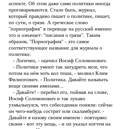
аспекте. Об этом даже сами политики иногда
проговариваются. Стало быть, журнал,
который правдиво пишет о политике, пишет,
по сути, о грязи. А греческое слово
"порнография" в переводе на русский именно
это и означает: "писания о грязи". Таким
образом, "Порнография" - это самое
соответствующее название для журнала о
политике.
- Логично, - оценил Иосиф Соломонович.
- Политики умеют так запудрить мозг, что
потом на нём хоть кол теши, - молвил Клим
Филиппович. - Политика. Давайте называть
вещи своими именами...
- Давайте! - перебил его, поймав на слове,
Иосиф Соломонович и так лукаво
ухмыльнулся, что собеседники поняли: сейчас
он чего-нибудь сострит или скаламбурит. -
Давайте я назову своим именем - повторяю:
своим - вот эту вещь, - и он указал ногтем на