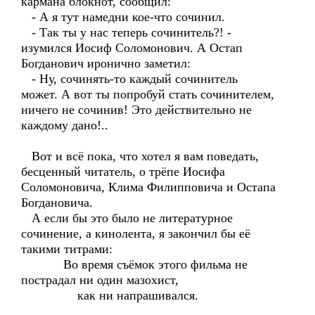
кармана блокнот, сообщил:
- А я тут намедни кое-что сочинил.
- Так ты у нас теперь сочинитель?! -
изумился Иосиф Соломонович. А Остап
Богданович иронично заметил:
- Ну, сочинять-то каждый сочинитель
может. А вот ты попробуй стать сочинителем,
ничего не сочинив! Это действительно не
каждому дано!..
Вот и всё пока, что хотел я вам поведать,
бесценный читатель, о трёпе Иосифа
Соломоновича, Клима Филипповича и Остапа
Богдановича.
А если бы это было не литературное
сочинение, а кинолента, я закончил бы её
такими титрами:
Во время съёмок этого фильма не
пострадал ни один мазохист,
как ни напрашивался.