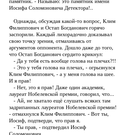
памятник. - Называю: это памятник имени
Иосифа Соломоновича Детектора!..
Однажды, обсуждая какой-то вопрос, Клим
Филиппович и Остап Богданович горячо
заспорили. Каждый лихорадочно доказывал
свою точку зрения, отмахиваясь от
аргументов оппонента. Дошло даже до того,
что Остап Богданович сердито крикнул:
- Да у тебя есть вообще голова на плечах?!!
- Это у тебя голова на плечах, - огрызнулся
Клим Филиппович, - а у меня голова на шее.
И я прав!
- Нет, это я прав! Даже один академик,
лауреат Нобелевской премии, говорил, что...
- Ай, не хватало ещё слушать всяких там
задрипанных лауреатов Нобелевской премии!
- отмахнулся Клим Филиппович. - Вот ты,
Иосиф, подтверди, что прав я.
- Ты прав, - подтвердил Иосиф
Соломонович.