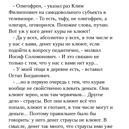
- Олигофрен, - указал раз Клим
Филиппович на самодовольного субъекта в
телевизоре. - То есть, тьфу, не олигофрен, а
олигарх, оговорился. Похожие слова, путаю.
Вот уж у кого денег куры не клюют!
- Да у всех, абсолютно у всех, в том числе и
у нас с вами, денег куры не клюют, если
подойти к вопросу педантично, - молвил
Иосиф Соломонович. - И это связано не
только с тем, что у нас с вами нет кур...
- У моей тёщи в деревне есть, - вставил
Остап Богданович.
- ...но в первую очередь с тем, что курам
вообще не свойственно клевать деньги. Они
клюют зерно, или там червячков... Другое
дело - страусы. Вот они клюют всё что
попало, клюют и глотают, в том числе могут и
деньги... Поэтому правильнее было бы
говорить: у него денег страусы не клюют. В
смысле, денег так много, что страусы ими уже