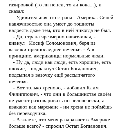
газировкой (то ли пепси, то ли кока...), и
сказал:
- Удивительная это страна - Америка. Своей
навязчивостью она умеет до тошноты
надоесть даже тем, кто в ней никогда не был.
- Да, страна чрезмерно навязчивая, -
кивнул Иосиф Соломонович, беря из
вазочки предпоследнее печенье. - А в
принципе, американцы нормальные люди.
- Ну да, люди как люди, есть хорошие, есть
плохие, - поддакнул Остап Богданович,
подсыпая в вазочку ещё рассыпчатого
печенья.
- Вот только хреново, - добавил Клим
Филиппович, - что они в большинстве своём
не умеют разговаривать по-человечески, а
квакают как марсиане - ни хрена не поймёшь
без переводчика.
- А знаете, что меня раздражает в Америке
больше всего? - спросил Остап Богданович.