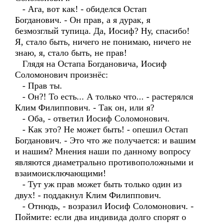
- Ага, вот как! - обиделся Остап
Богданович. - Он прав, а я дурак, я
безмозглый тупица. Да, Иосиф? Ну, спасибо!
Я, стало быть, ничего не понимаю, ничего не
знаю, я, стало быть, не прав!
Глядя на Остапа Богдановича, Иосиф
Соломонович произнёс:
- Прав ты.
- Он?! То есть... А только что... - растерялся
Клим Филиппович. - Так он, или я?
- Оба, - ответил Иосиф Соломонович.
- Как это? Не может быть! - опешил Остап
Богданович. - Это что же получается: и вашим
и нашим? Мнения наши по данному вопросу
являются диаметрально противоположными и
взаимоисключающими!
- Тут уж прав может быть только один из
двух! - поддакнул Клим Филиппович.
- Отнюдь, - возразил Иосиф Соломонович. -
Поймите: если два индивида долго спорят о