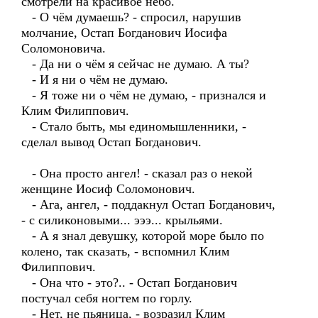
смотрели на красивое небо.
- О чём думаешь? - спросил, нарушив
молчание, Остап Богданович Иосифа
Соломоновича.
- Да ни о чём я сейчас не думаю. А ты?
- И я ни о чём не думаю.
- Я тоже ни о чём не думаю, - признался и
Клим Филиппович.
- Стало быть, мы единомышленники, -
сделал вывод Остап Богданович.
- Она просто ангел! - сказал раз о некой
женщине Иосиф Соломонович.
- Ага, ангел, - поддакнул Остап Богданович,
- с силиконовыми... эээ... крыльями.
- А я знал девушку, которой море было по
колено, так сказать, - вспомнил Клим
Филиппович.
- Она что - это?.. - Остап Богданович
постучал себя ногтем по горлу.
- Нет, не пьяница, - возразил Клим