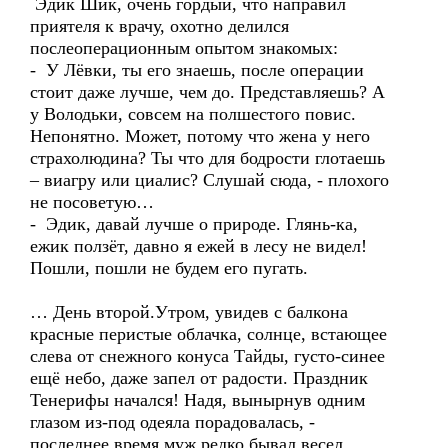
Эдик Шик, очень гордый, что направил
приятеля к врачу, охотно делился
послеоперационным опытом знакомых:
- У Лёвки, ты его знаешь, после операции
стоит даже лучше, чем до. Представляешь? А
у Володьки, совсем на полшестого повис.
Непонятно. Может, потому что жена у него
страхолюдина? Ты что для бодрости глотаешь
– виагру или циалис? Слушай сюда, - плохого
не посоветую…
- Эдик, давай лучше о природе. Глянь-ка,
ежик ползёт, давно я ежей в лесу не видел!
Пошли, пошли не будем его пугать.
… День второй.Утром, увидев с балкона
красные перистые облачка, солнце, встающее
слева от снежного конуса Тайды, густо-синее
ещё небо, даже запел от радости. Праздник
Тенерифы начался! Надя, вынырнув одним
глазом из-под одеяла порадовалась, -
последнее время муж редко бывал весел.