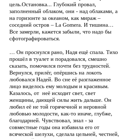
цель.Остановка... Глубокий провал,
заполненный облаком, они - над облаками, а
на горизонте за океаном, как мираж –
соседний остров – La Gomera. И тишина…
Все замерли, кажется забыли, что надо бы
сфотографироваться.
… Он проснулся рано, Надя ещё спала. Тихо
прошёл в туалет и порадовался, смешно
сказать, помочился почти без трудностей.
Вернулся, прилёг, опёршись на локоть
любовался Надей. Во сне её разглаженное
лицо виделось ему молодым и красивым.
Казалось, от неё исходит свет, свет
женщины, дающей силы жить дальше. Он
любил её не той горячечной и неровной
любовью молодости, как-то иначе, глубже,
благодарней. Чувствовал, знал - за
совместные годы она избавила его от
всяческой шелухи, сделала цельней, честней,