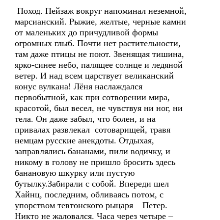
Поход. Пейзаж вокруг напоминал неземной,
марсианский. Рыжие, желтые, черные камни
от маленьких до причудливой формы
огромных глыб. Почти нет растительности,
там даже птицы не поют. Звенящая тишина,
ярко-синее небо, палящее солнце и ледяной
ветер. И над всем царствует великанский
конус вулкана! Лёня наслаждался
первобытной, как при сотворении мира,
красотой, был весел, не чувствуя ни ног, ни
тела. Он даже забыл, что болен, и на
привалах развлекал сотоварищей, травя
немцам русские анекдоты. Отдыхая,
заправлялись бананами, пили водичку, и
никому в голову не пришло бросить здесь
банановую шкурку или пустую
бутылку.Забирали с собой. Впереди шел
Хайнц, последним, обливаясь потом, с
упорством тевтонского рыцаря – Петер.
Никто не жаловался. Часа через четыре –