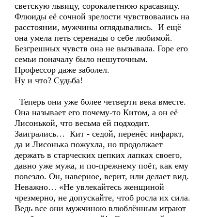
светскую львицу, сорокалетнюю красавицу.
Флюиды её сочной зрелости чувствовались на
расстоянии, мужчины оглядывались. И ещё
она умела петь серенады о себе любимой.
Безгрешных чувств она не вызывала. Горе его
семьи поначалу было нешуточным.
Профессор даже заболел.
Ну и что? Судьба!
Теперь они уже более четверти века вместе.
Она называет его почему-то Китом, а он её
Лисонькой, что весьма ей подходит.
Заигрались… Кит - седой, перенёс инфаркт,
да и Лисонька пожухла, но продолжает
держать в старческих цепких лапках своего,
давно уже мужа, и по-прежнему поёт, как ему
повезло. Он, наверное, верит, или делает вид.
Неважно… «Не увлекайтесь женщиной
чрезмерно, не допускайте, чтоб росла их сила.
Ведь все они мужчиною влюблённым играют