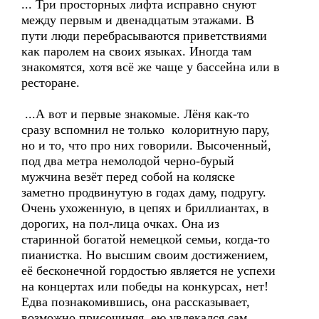
... Три просторных лифта исправно снуют
между первым и двенадцатым этажами. В
пути люди перебрасываются приветствиями
как паролем на своих языках. Иногда там
знакомятся, хотя всё же чаще у бассейна или в
ресторане.
...А вот и первые знакомые. Лёня как-то
сразу вспомнил не только колоритную пару,
но и то, что про них говорили. Высоченный,
под два метра немолодой черно-бурый
мужчина везёт перед собой на коляске
заметно продвинутую в годах даму, подругу.
Очень ухоженную, в цепях и бриллиантах, в
дорогих, на пол-лица очках. Она из
старинной богатой немецкой семьи, когда-то
пианистка. Но высшим своим достижением,
её бесконечной гордостью является не успехи
на концертах или победы на конкурсах, нет!
Едва познакомившись, она рассказывает,
возможно присочиняя, ею увлекался сам