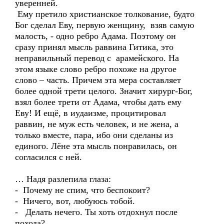
уверенней.
Ему претило христианское толкование, будто
Бог сделал Еву, первую женщину, взяв самую
малость, - одно ребро Адама. Поэтому он
сразу принял мысль раввина Гитика, это
неправильный перевод с арамейского. На
этом языке слово ребро похоже на другое
слово – часть. Причем эта мера составляет
более одной трети целого. Значит хирург-Бог,
взял более трети от Адама, чтобы дать ему
Еву! И ещё, в иудаизме, процитировал
раввин, не муж есть человек, и не жена, а
только вместе, пара, ибо они сделаны из
единого. Лёне эта мысль понравилась, он
согласился с ней.
… Надя разлепила глаза:
- Почему не спим, что беспокоит?
- Ничего, вот, любуюсь тобой.
- Делать нечего. Ты хоть отдохнул после
похода?