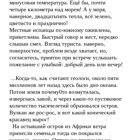
минусовая температура. Ещё бы, почти
четыре километра над морем! А у моря,
наверное, двадцатьпять тепла, всё зелено,
цветисто и празднично!
Местные испанцы по-южному оживлены,
приветливы. Быстрый говор и жест, нередко
слышан смех. Взгляд туриста. наверно,
поверхостен, проблем везде хватает, но,
согласитесь, приятно при встрече услышать
пожелание с улыбкой: добрый день или вечер!
...Когда-то, как считают геологи, около пяти
миллионов лет назад здесь было дно океана.
Потом земля почему0то возмутилась,
изверглась лавой, и через какое-то пустяковое
количество тысячелетий образовался остров.
Вулкан же рос-рос, и вот какой конический
красавец вырос!
На остывший остров из Африки ветра
принесли семена,и тогда он покрылся