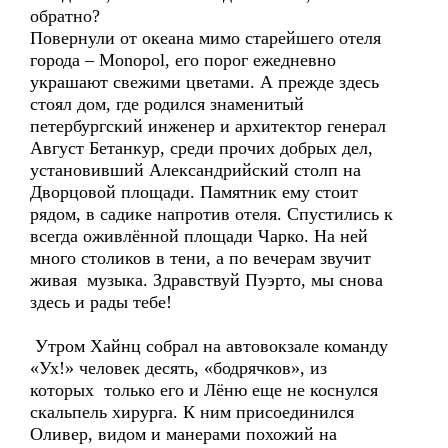
обратно?
Повернули от океана мимо старейшего отеля
города – Monopol, его порог ежедневно
украшают свежими цветами. А прежде здесь
стоял дом, где родился знаменитый
петербургский инженер и архитектор генерал
Август Бетанкур, среди прочих добрых дел,
установивший Александрийский столп на
Дворцовой площади. Памятник ему стоит
рядом, в садике напротив отеля. Спустились к
всегда оживлённой площади Чарко. На ней
много столиков в тени, а по вечерам звучит
живая музыка. Здравствуй Пуэрто, мы снова
здесь и рады тебе!
Утром Хайнц собрал на автовокзале команду
«Ух!» человек десять, «бодрячков», из
которых только его и Лёню еще не коснулся
скальпель хирурга. К ним присоединился
Оливер, видом и манерами похожий на