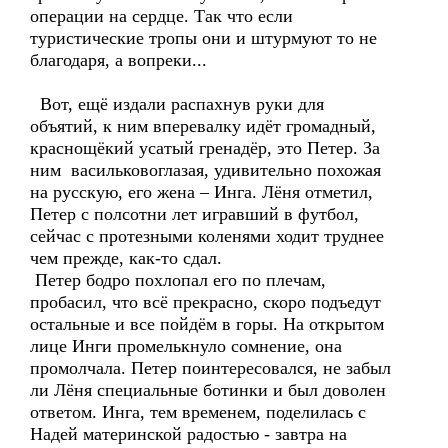
операции на сердце. Так что если
туристические тропы они и штурмуют то не
благодаря, а вопреки...
Вот, ещё издали распахнув руки для
объятий, к ним вперевалку идёт громадный,
краснощёкий усатый гренадёр, это Петер. За
ним васильковоглазая, удивительно похожая
на русскую, его жена – Инга. Лёня отметил,
Петер с полсотни лет игравший в футбол,
сейчас с протезными коленями ходит труднее
чем прежде, как-то сдал.
Петер бодро похлопал его по плечам,
пробасил, что всё прекрасно, скоро подъедут
остальные и все пойдём в горы. На открытом
лице Инги промелькнуло сомнение, она
промолчала. Петер поинтересовался, не забыл
ли Лёня специальные ботинки и был доволен
ответом. Инга, тем временем, поделилась с
Надей материнской радостью - завтра на