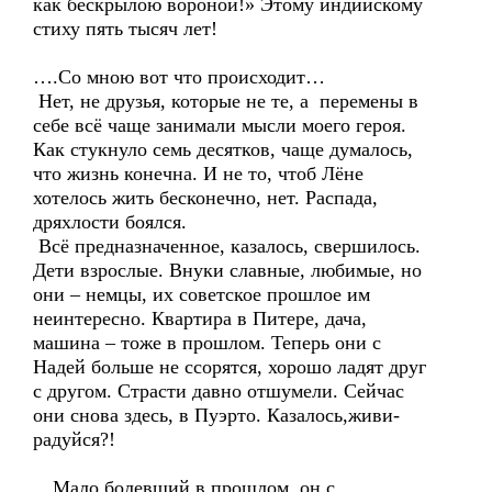
как бескрылою вороной!» Этому индийскому
стиху пять тысяч лет!
….Со мною вот что происходит…
Нет, не друзья, которые не те, а перемены в
себе всё чаще занимали мысли моего героя.
Как стукнуло семь десятков, чаще думалось,
что жизнь конечна. И не то, чтоб Лёне
хотелось жить бесконечно, нет. Распада,
дряхлости боялся.
Всё предназначенное, казалось, свершилось.
Дети взрослые. Внуки славные, любимые, но
они – немцы, их советское прошлое им
неинтересно. Квартира в Питере, дача,
машина – тоже в прошлом. Теперь они с
Надей больше не ссорятся, хорошо ладят друг
с другом. Страсти давно отшумели. Сейчас
они снова здесь, в Пуэрто. Казалось,живи-
радуйся?!
…Мало болевший в прошлом, он с