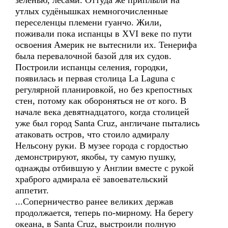
зеленью, лесами. Оттуда же приплыли на
утлых судёнышках немногочисленные
переселенцы племени гуанчо. Жили,
поживали пока испанцы в XVI веке по пути
освоения Америк не вытеснили их. Тенерифа
была перевалочной базой для их судов.
Построили испанцы селения, городки,
появилась и первая столица La Laguna с
регулярной планировкой, но без крепостных
стен, потому как обороняться не от кого. В
начале века девятнадцатого, когда столицей
уже был город Santa Cruz, англичане пытались
атаковать остров, что стоило адмиралу
Нельсону руки. В музее города с гордостью
демонстрируют, якобы, ту самую пушку,
однажды отбившую у Англии вместе с рукой
храброго адмирала её завоевательский
аппетит.
...Соперничество ранее великих держав
продолжается, теперь по-мирному. На берегу
океана, в Santa Cruz, выстроили полную