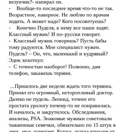
везунчик?- напирал он.
- Вообще-то последнее время что-то не так.
Возрастное, наверное. Не люблю по врачам
ходить. А может надо? Кого посоветуешь?
- Конечно Пуделя, к нему все наши ходят.
Классный мужик! И по–русски говорит.
- Классный мужик говоришь? Пусть бабы
тому радуются. Мне специалист нужен.
Пудель? – Он, что, маленький и кудрявый?
Эдик хохотнул:
- С точностью наоборот! Позвоню, дам
телефон, закажешь термин.
...Пришлось две недели ждать того термина.
Принял его огромный, неторопливый доктор.
Далеко не пудель. Леонид, точнее его
простата урологу почему-то не понравилась.
И началось, и закрутилось. Обследования,
анализы, PSA. Знакомые мужики советовали
тыквенные семечки, обязательно по 15 штук в
день, мол, помогает. Купил, лузгал втихаря от