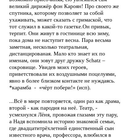
великий дирижёр фон Кароян! Про своего же
спутника, которому позволяет за собой
ухаживать, может сказать с гримаской, что
тот служил в какой-то газетке.Он привык,
терпит. Они живут в гостинице всю зиму,
пока дома не наступит весна. Пара весьма
заметная, несколько театральная,
дистанцированая. Мало кто знает их по
именам, они зовут друг дружку Schatz –
сокровище. Увидев моих героев,
приветствовали их воздушными поцелуями,
явно в более близком контакте не нуждаясь.
*карамба - «чёрт побери!» (исп).
...Всё в мире повторяется, один раз как драма,
второй - как пародия на неё. Театр, -
усмехнулся Лёня, провожая глазами эту пару,
а Надя вспомнила историю знакомой семьи,
где двадцатитрёхлетний единственный сын
известного врача, профессора, влюбился в