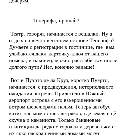
дочерям.
Тенерифа, прощай? -1
Театр, говорят, начинается с вешалки. Ну а
отдых на вечно весеннем острове Тенерифа?
Думаете с регистрации в гостинице, где вам
улыбаются,дают карточку-ключ от вашего
номера, и наконец, можно расслабиться после
долгого пути? Нет, конечно раньше!
Вот и Пуэрто де ла Круз, коротко Пуэрто,
начинается с предвкушения, нетерпеливого
ожидания встречи. Прилетели в Южный
аэропорт острова с его взъерошенными
ветром шевелюрами пальм. Теперь автобус
катит нас мимо стаек ветряков, где земля ещё
скучна и камениста. Только банановые
плантации да редкие городки и деревеньки с
их ярко раскрашенными домами могут