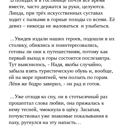
В походах и в гостинице почти всё время
вместе, часто держатся за руки, целуются.
Линда, при трёх искусственных суставах
ходит с палками в горные походы со всеми. Её
девиз – никогда не жаловаться и улыбаться.
...Увидев издали наших героев, подошли в их
столику, обнялись и поинтересовались,
готовы ли они к путешествиям, потому как
первый выход в горы состоится послезавтра.
Тут выяснилось, - Надя, якобы случайно,
забыла взять туристическую обувь и, вообще,
ей на море приятней, чем ползать по горам.
Лёня же бодро заверил, - он рад и готов.
...Уже отходя ко сну, он в стотысячный раз
прошептал слова любви, она прижалась к
нему тесней, чмокнула в щёку. Засыпая,
почувствовал уже знакомые покалывания в
паху, ругнулся на эту напасть…