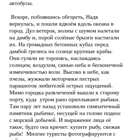
автобусы.
Вскоре, побоявшись обгореть, Надя
вернулась, и пошли вдвоём вдоль океана в
город. Дул ветерок, волны с шумом налетали
на дамбу и, порой солёные брызги настигали
их. На громадных бетонных кубах перед
дамбой грелись на солнце крупные крабы.
Они гуляли не торопясь, наслаждаясь
солнцем, воздухом, синью неба и бесконечной
изменчивостью волн. Высоко в небе, как
пчелы, жужжали моторчики пестрых
парашютов любителей острых ощущений.
Мимо городка развлечений вышли к старому
порту, куда утром рано приплывают рыбаки.
Там пару лет назад установили симпатичный
памятник рыбачке, несущей на голове поднос
с морской добычей. И выражение лица её
такое, будто она кричит: купите рыбу, свежая
рыба! Многие туристы фотографируются с