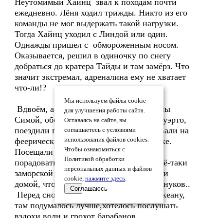
Неутомимый Хайнц звал к походам почти
ежедневно. Лёня ходил трижды. Никто из его
команды не мог выдержать такой нагрузки.
Тогда Хайнц уходил с Линдой или один.
Однажды пришел с обмороженным носом.
Оказывается, решил в одиночку по снегу
добраться до кратера Тайды и там замёрз. Что
значит экстремал, адреналина ему не хватает
что-ли!?
Мы используем файлы cookie
Вдвоём, а чаще втроём с подругой жены
для улучшения работы сайта.
Симой, обошли все любимые уголки Пуэрто,
Оставаясь на сайте, вы
поездили по соседним городкам, побывали на
соглашаетесь с условиями
феерически пестром сельском празднике.
использования файлов cookies.
Чтобы ознакомиться с
Посещали блошиный рынок, - надо же
Политикой обработки
порадовать домашних ненужной, но всё-таки
персональных данных и файлов
заморской пустяковиной. Часто звонили
cookie,
нажмите здесь
.
домой, чтоб услышать голоса детей и внуков..
Соглашаюсь
Перед сном Лёня неизменно ходил к океану,
там подумалось лучше,хотелось послушать
вздохи волн и грохот барабанов.