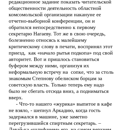
редакционное задание показать читательской
общественности деятельность областной
комсомольской организации накануне ее
отчетно-выборной конференции, он и
обратился непосредственно к первому
секретарю Нагаеву. Тот же в свою очередь,
болезненно относясь к малейшему
критическому слову в печати, воспринял этот
приезд, как «начало рытья подкопа» под свой
авторитет. Вот и пришлось становиться
буфером между ними, организуя их
неформальную встречу на сопке, что за столь
знакомым Степнову обелиском борцам за
советскую власть. Только теперь ему надо
было не сбегать отсюда вниз, а подниматься
вверх.
- Что-то нашего «журика» выпитое в кафе
не взяло, - шепнул Аркадию, когда гость
задержался в машине, уже заметно
перегрузившийся спиртным секретарь. –
Давай-ка «шлифанем» его на самом верхнем