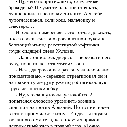
- Ну, чего попритихли-то, сап-ли-вые
бракоделы? Не умеете пацанов стряпать,
лучше книжки по ночам читайте. А я тебе,
лупоглазенькая, если хош, мальчонку и
смастерю…
И, словно намереваясь это тотчас доказать,
полез своей слегка окровавленной рукой к
белеющей из-под расстегнутой кофточки
груди сидящей слева Жулдыз.
- Да вы ошиблись дверью, - перехватив его
руку, попыталась отшутиться она.
- Не-а, дверочка как раз та, я за нею давно
присматриваю, - серьезно отреагировал он и
направил ту же руку уже под обтягивающую
круглые коленки юбку.
- Ну, что за шуточки, успокойтесь! –
попытался словесно урезонить хозяина
сидящий напротив Аркадий. Но тот не повел
в его сторону даже глазом. И едва коснулся
желанного ему тела, как получил прямой
искрометный удар в правый глаз. «Точно