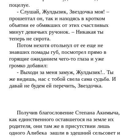
поцелуе.
- Слушай, Жулдызик, Звездочка моя! –
прошептал он, так и находясь в кротком
объятии ее обмякших от этих счастливых
минут девичьих ручонок. – Никакая ты
теперь не сирота.
Потом нехотя отольнул от ее еще не
знавших помады губ, посмотрел прямо в
горящие ожиданием чего-то глаза и уже
громко добавил:
- Выходи за меня замуж, Жулдызик!.. Ты
же видишь, нас с тобой свела сама судьба. И
давай не будем ей перечить, Звездочка.
Получив благословение Степана Акимыча,
как единственного оставшегося на земле их
родителя, они там же в присутствии лишь
одного Алибека зашли в здешний сельсовет и