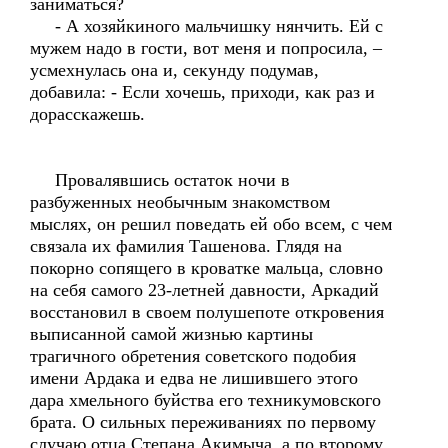
заниматься?
- А хозяйкиного мальчишку нянчить. Ей с
мужем надо в гости, вот меня и попросила, –
усмехнулась она и, секунду подумав,
добавила: - Если хочешь, приходи, как раз и
дорасскажешь.
Провалявшись остаток ночи в
разбуженных необычным знакомством
мыслях, он решил поведать ей обо всем, с чем
связала их фамилия Ташенова. Глядя на
покорно сопящего в кроватке мальца, словно
на себя самого 23-летней давности, Аркадий
восстановил в своем полушепоте откровения
выписанной самой жизнью картины
трагичного обретения советского подобия
имени Ардака и едва не лишившего этого
дара хмельного буйства его техникумовского
брата. О сильных переживаниях по первому
случаю отца Степана Акимыча, а по второму