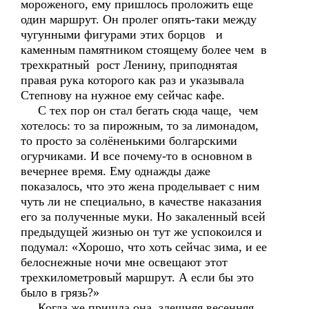
мороженого, ему пришлось проложить еще
один маршрут. Он пролег опять-таки между
чугунными фигурами этих борцов и
каменным памятником стоящему более чем в
трехкратный рост Ленину, приподнятая
правая рука которого как раз и указывала
Степнову на нужное ему сейчас кафе.
С тех пор он стал бегать сюда чаще, чем
хотелось: то за пирожным, то за лимонадом,
то просто за солёненькими болгарскими
огурчиками. И все почему-то в основном в
вечернее время. Ему однажды даже
показалось, что это жена проделывает с ним
чуть ли не специально, в качестве наказания
его за полученные муки. Но закаленный всей
предыдущей жизнью он тут же успокоился и
подумал: «Хорошо, что хоть сейчас зима, и ее
белоснежные ночи мне освещают этот
трехкилометровый маршрут. А если бы это
было в грязь?»
Когда же пришла она, здешняя весенняя