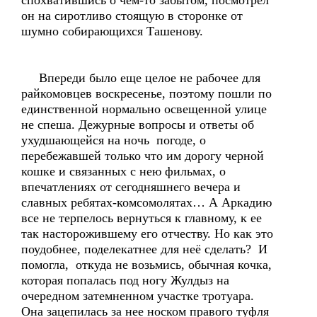
спохватившись о чем-то забытом, посмотрел
он на сиротливо стоящую в сторонке от
шумно собирающихся Ташенову.
Впереди было еще целое не рабочее для
райкомовцев воскресенье, поэтому пошли по
единственной нормально освещенной улице
не спеша. Дежурные вопросы и ответы об
ухудшающейся на ночь погоде, о
перебежавшей только что им дорогу черной
кошке и связанных с нею фильмах, о
впечатлениях от сегодняшнего вечера и
славных ребятах-комсомолятах… А Аркадию
все не терпелось вернуться к главному, к ее
так насторожившему его отчеству. Но как это
поудобнее, поделекатнее для неё сделать? И
помогла, откуда не возьмись, обычная кочка,
которая попалась под ногу Жулдыз на
очередном затемненном участке тротуара.
Она зацепилась за нее носком правого туфля