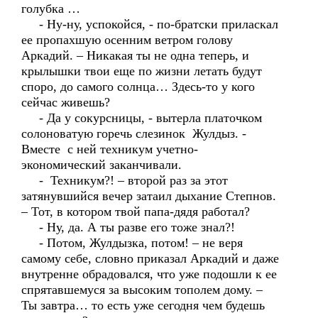
голубка …
- Ну-ну, успокойся, - по-братски приласкал
ее пропахшую осенним ветром голову
Аркадий. – Никакая ты не одна теперь, и
крылышки твои еще по жизни летать будут
споро, до самого солнца… Здесь-то у кого
сейчас живешь?
- Да у сокурсницы, - вытерла платочком
солоноватую горечь слезинок Жулдыз. -
Вместе с ней техникум учетно-
экономический заканчивали.
- Техникум?! – второй раз за этот
затянувшийся вечер затаил дыхание Степнов.
– Тот, в котором твой папа-дядя работал?
- Ну, да. А ты разве его тоже знал?!
- Потом, Жулдызка, потом! – не веря
самому себе, словно приказал Аркадий и даже
внутренне обрадовался, что уже подошли к ее
спрятавшемуся за высоким тополем дому. –
Ты завтра… то есть уже сегодня чем будешь