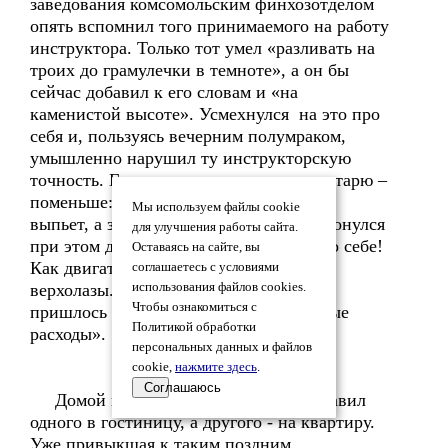
заведования комсомольским финхозотделом
опять вспомнил того принимаемого на работу
инструктора. Только тот умел «разливать на
троих до грамулечки в темноте», а он бы
сейчас добавил к его словам и «на
каменистой высоте». Усмехнулся на это про
себя и, пользуясь вечерним полумраком,
умышленно нарушил ту инструкторскую
точность. Гостю налил доверху, а секретарю –
поменьше: журналист сегодня больше
Мы используем файлы cookie
выпьет, а завтра добрее напишет. Дотронулся
для улучшения работы сайта.
при этом до капота и подумал: «Ничего себе!
Оставаясь на сайте, вы
Как двигатель распекли, спортсмены-
соглашаетесь с условиями
верхолазы. Хоть бы завтра в ремонт не
использования файлов cookies.
Чтобы ознакомиться с
пришлось отправлять, опять неплановые
Политикой обработки
расходы».
персональных данных и файлов
cookie,
нажмите здесь
.
Соглашаюсь
Домой попал заполночь, когда доставил
одного в гостиницу, а другого - на квартиру.
Уже привыкшая к таким поздним