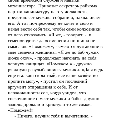
своей армейской службы и навыки
механизатора. Привозит секретарь райкома
партии кандидатуру на эту должность,
представляет мужика собранию, нахваливает
его. А тот по-прежнему не хочет в село и
начал вести себя так, чтобы сами колхозники
от него отказались. «Я же, - говорит, - в
семеноводстве да осеменении ни шиша не
смыслю». «Поможем», - смеются лузгающие в
зале семечки женщины. «Я же до баб чужих
дюже охоч», - продолжает нагонять на себя
чернуху кандидат. «Поможем!» - дружно
рявкнули разулыбавшиеся мужики. «Да я ведь
еще и алкаш скрытный, все ваше хозяйство
пропить могу», - пустил он последний
аргумент отвращения к себе. И от
неожиданности сел, когда увидел, что
соскочившие с мест мужики и бабы дружно
зааплодировали и крикнули то же самое:
«Поможем!»
- Ничего, научим тебя и вычитанию, -