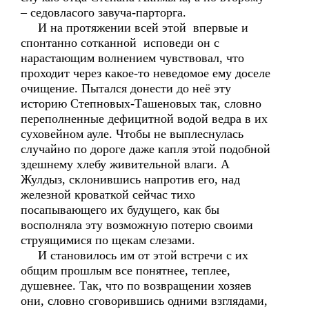
– седовласого завуча-парторга.
И на протяжении всей этой впервые и
спонтанно сотканной исповеди он с
нарастающим волнением чувствовал, что
проходит через какое-то неведомое ему доселе
очищение. Пытался донести до неё эту
историю Степновых-Ташеновых так, словно
переполненные дефицитной водой ведра в их
суховейном ауле. Чтобы не выплеснулась
случайно по дороге даже капля этой подобной
здешнему хлебу живительной влаги. А
Жулдыз, склонившись напротив его, над
железной кроваткой сейчас тихо
посапывающего их будущего, как бы
восполняла эту возможную потерю своими
струящимися по щекам слезами.
И становилось им от этой встречи с их
общим прошлым все понятнее, теплее,
душевнее. Так, что по возвращении хозяев
они, словно сговорившись одними взглядами,