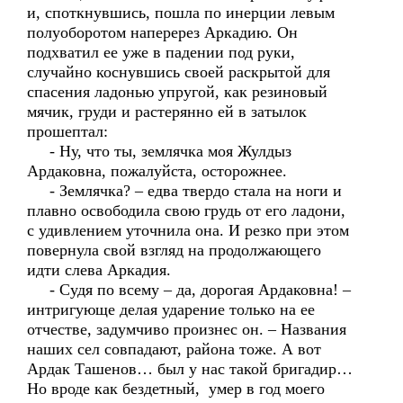
и, споткнувшись, пошла по инерции левым
полуоборотом наперерез Аркадию. Он
подхватил ее уже в падении под руки,
случайно коснувшись своей раскрытой для
спасения ладонью упругой, как резиновый
мячик, груди и растерянно ей в затылок
прошептал:
- Ну, что ты, землячка моя Жулдыз
Ардаковна, пожалуйста, осторожнее.
- Землячка? – едва твердо стала на ноги и
плавно освободила свою грудь от его ладони,
с удивлением уточнила она. И резко при этом
повернула свой взгляд на продолжающего
идти слева Аркадия.
- Судя по всему – да, дорогая Ардаковна! –
интригующе делая ударение только на ее
отчестве, задумчиво произнес он. – Названия
наших сел совпадают, района тоже. А вот
Ардак Ташенов… был у нас такой бригадир…
Но вроде как бездетный, умер в год моего