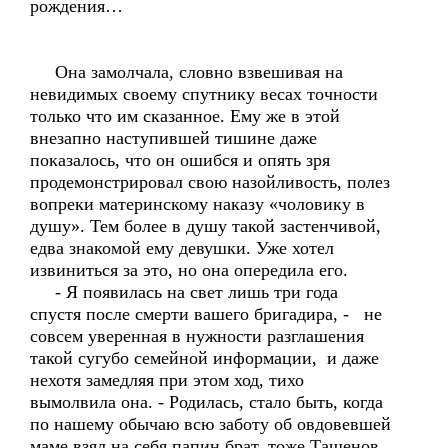
рождения…
Она замолчала, словно взвешивая на
невидимых своему спутнику весах точности
только что им сказанное. Ему же в этой
внезапно наступившей тишине даже
показалось, что он ошибся и опять зря
продемонстрировал свою назойливость, полез
вопреки материнскому наказу «чоловику в
душу». Тем более в душу такой застенчивой,
едва знакомой ему девушки. Уже хотел
извиниться за это, но она опередила его.
- Я появилась на свет лишь три года
спустя после смерти вашего бригадира, - не
совсем уверенная в нужности разглашения
такой сугубо семейной информации, и даже
нехотя замедляя при этом ход, тихо
вымолвила она. - Родилась, стало быть, когда
по нашему обычаю всю заботу об овдовевшей
маме взял на себя папин брат, тоже Ташенов.