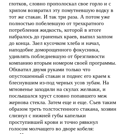
глотков, словно прополоскал свое горло и с
хрипом возвратил эту помутневшую водку в
тот же стакан. И так три раза. А потом уже
полностью побелевшую от трехкратного
потребления жидкость, которой в итоге
набралось до граненых краев, выпил залпом
до конца. Заел кусочком хлеба и начал,
наподобие доморощенного фокусника,
удивлять побледневшую от брезгливости
компанию вторым номером своей программы.
Обхватил двумя руками только что
опустошенный стакан и поднес его краем к
блеснувшим из-под черных усов зубам. На
мгновенье заходили на скулах желваки, и
послышался хруст словно попавшего меж
жернова стекла. Затем еще и еще. Съев таким
образом треть толстостенного стакана, хозяин
слизнул с нижней губы капельки
проступившей крови и точно рявкнул
голосом молчащего во дворе кобеля: