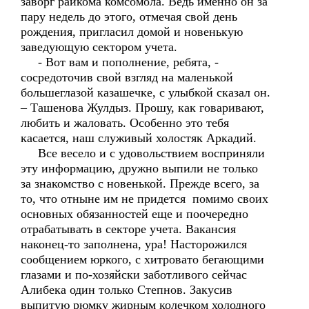
заворг райкома комсомола. Ведь именно он за
пару недель до этого, отмечая свой день
рождения, пригласил домой и новенькую
заведующую сектором учета.
- Вот вам и пополнение, ребята, -
сосредоточив свой взгляд на маленькой
большеглазой казашечке, с улыбкой сказал он.
– Ташенова Жулдыз. Прошу, как говаривают,
любить и жаловать. Особенно это тебя
касается, наш служивый холостяк Аркадий.
Все весело и с удовольствием восприняли
эту информацию, дружно выпили не только
за знакомство с новенькой. Прежде всего, за
то, что отныне им не придется помимо своих
основных обязанностей еще и поочередно
отрабатывать в секторе учета. Вакансия
наконец-то заполнена, ура! Насторожился
сообщением юркого, с хитровато бегающими
глазами и по-хозяйски заботливого сейчас
Алибека один только Степнов. Закусив
выпитую рюмку жирным колечком холодного