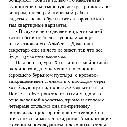
боящуюся уронить только что найденный
кувшинчик счастья юную жену. Пришлось по
вечерам, после райкомовской работы,
садиться на автобус и ехать в город, искать
там квартирные варианты.
- В случае чего сделаем вид, что вашей
женитьбы и не было, - успокаивающе
напутствовал его Алибек. – Даже наш
секретарь еще ничего не знает, так что все
будет пучком-нормальком.
Наконец-то, ура! Хотя и на самой южной
окраине города, у каменистых сопок и
заросшего бурьяном пустыря, с кроваво-
выкрашенными стенами и с проходом через
хозяйскую кухню, но все же комната снята!
После ее обустройства взятыми у вдового
отца железной кроватью, трюмо и столом с
четырьмя стульями она по-прежнему
оставалась просторной как пустеющий на
ночь вокзальный зал ожидания. А мокреющие
с осенним похолоданием шлаколитые стены