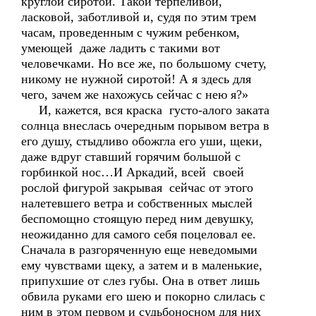
круглой сиротой. Такой терпеливой,
ласковой, заботливой и, судя по этим трем
часам, проведенным с чужим ребенком,
умеющей даже ладить с такими вот
человечками. Но все же, по большому счету,
никому не нужной сиротой! А я здесь для
чего, зачем же нахожусь сейчас с нею я?»
И, кажется, вся краска густо-алого заката
солнца внеслась очередным порывом ветра в
его душу, стыдливо обожгла его уши, щеки,
даже вдруг ставший горячим большой с
горбинкой нос…И Аркадий, всей своей
рослой фигурой закрывая сейчас от этого
налетевшего ветра и собственных мыслей
беспомощно стоящую перед ним девушку,
неожиданно для самого себя поцеловал ее.
Сначала в разгоряченную еще неведомыми
ему чувствами щеку, а затем и в маленькие,
припухшие от слез губы. Она в ответ лишь
обвила руками его шею и покорно слилась с
ним в этом первом и судьбоносном для них