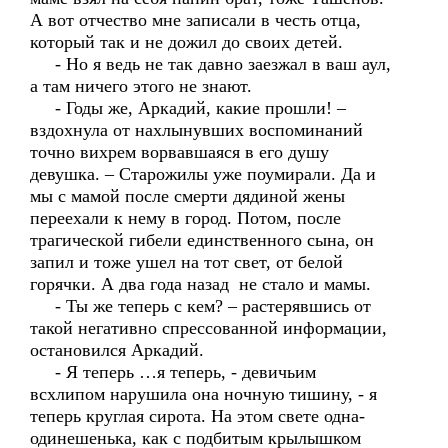
А вот отчество мне записали в честь отца,
который так и не дожил до своих детей.
- Но я ведь не так давно заезжал в ваш аул,
а там ничего этого не знают.
- Годы же, Аркадий, какие прошли! –
вздохнула от нахлынувших воспоминаний
точно вихрем ворвавшаяся в его душу
девушка. – Старожилы уже поумирали. Да и
мы с мамой после смерти дядиной жены
переехали к нему в город. Потом, после
трагической гибели единственного сына, он
запил и тоже ушел на тот свет, от белой
горячки. А два года назад не стало и мамы.
- Ты же теперь с кем? – растерявшись от
такой негативно спрессованной информации,
остановился Аркадий.
- Я теперь …я теперь, - девичьим
всхлипом нарушила она ночную тишину, - я
теперь круглая сирота. На этом свете одна-
одинешенька, как с подбитым крылышком