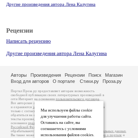
Другие произведения автора Лена Калугина
Рецензии
Написать рецензию
Другие произведения автора Лена Калугина
Авторы
Произведения
Рецензии
Поиск
Магазин
Вход для авторов
О портале
Стихи.ру
Проза.ру
Портал Проза.ру предоставляет авторам возможность
свободной публикации своих литературных произведений в
сети Интернет на основании
пользовательского договора
.
Все авторские права на произведения принадлежат авторам
и охраняются
законом
. Перепечатка произведений возможна
Мы используем файлы cookie
только с согласия его автора, к которому вы можете
обратиться на его авторской странице. Ответственность за
для улучшения работы сайта.
тексты произведений авторы несут самостоятельно на
Оставаясь на сайте, вы
основании
правил публикации
и
законодательства
Российской Федерации
. Данные пользователей
соглашаетесь с условиями
обрабатываются на основании
Политики обработки персональных данных
.
использования файлов cookies.
Вы также можете посмотреть более подробную
информацию о портале
и