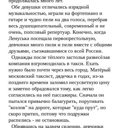
продолжалась много лет.
Обе девушки отличались изрядной
музыкальностью, играли на фортепиано и
гитаре и чудно пели на два голоса, перебрав
весь душещипательный, современный и не
очень, попсовый репертуар. Конечно, когда
Ленуська посещала первопрестольную,
девчонки много пили и пели вместе с общими
друзьями, съезжавшимися со всей России.
Однажды после тёплого застолья развесёлая
компания взгромоздилась в такси. Ехать
нужно было почти через весь город. Матёрый
московский таксист, дядечка в годах, из-за
позднего времени заломил несусветную цену
и заметно обрадовался тому, как легко
согласились на неё пассажиры. Сначала он
пытался привычно балагурить, поругивать
"козлов" на дороге, которые "куда прут", но
скоро притих, потому что подружки
распелись - не остановишь.
Обнявшись на заднем сидении, девчонки