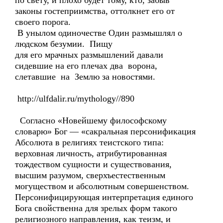
по свету, и плохо будет тому, кто, забыв
законы гостеприимства, оттолкнет его от
своего порога.
В унылом одиночестве Один размышлял о
людском безумии. Пищу
для его мрачных размышлений давали
сидевшие на его плечах два ворона,
слетавшие на Землю за новостями.
http://ulfdalir.ru/mythology//890
Согласно «Новейшему философскому
словарю» Бог — «сакральная персонификация
Абсолюта в религиях теистского типа:
верховная личность, атрибутированная
тождеством сущности и существования,
высшим разумом, сверхъестественным
могуществом и абсолютным совершенством.
Персонифицирующая интерпретация единого
Бога свойственна для зрелых форм такого
религиозного направления, как теизм, и