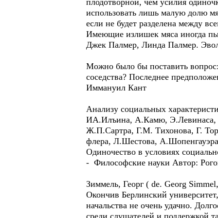
плодотворной, чем усилия одиночк
использовать лишь малую долю мяс
если не будет разделена между вс
Имеющие излишек мяса иногда пыт
Джек Палмер, Линда Палмер. Эво
Можно было бы поставить вопрос:
соседства? Последнее предположе
Иммануил Кант
Анализу социальных характеристи
ИА.Илъина, А.Камю, Э.Левинаса, Ф
Ж.П.Сартра, Г.М. Тихонова, Г. То
флера, Л.Шестова, А.Шопенгауэра
Одиночество в условиях социальн
- Философские науки Автор: Рого
Зиммель, Георг ( de. Georg Simme
Окончив Берлинский университет, 
начальства не очень удачно. Долг
среди слушателей и поддержкой та