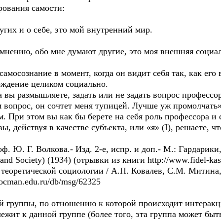
рования самости:
ругих и о себе, это мой внутренний мир.
 мнению, обо мне думают другие, это моя внешняя социал
амосознание в момент, когда он видит себя так, как его
ождение целиком социально.
а вы размышляете, задать или не задать вопрос профессо
м вопрос, он сочтет меня тупицей. Лучше уж промолчать»
. При этом вы как бы берете на себя роль профессора и с
, действуя в качестве субъекта, или «я» (I), решаете, чт
. Ю. Г. Волкова.- Изд. 2-е, испр. и доп.- М.: Гардарики, 
and Society) (1934) (отрывки из книги http://www.fidel-kas
еоретической социологии / А.П. Ковалев, С.М. Митина, Э
socman.edu.ru/db/msg/62325
 группы, по отношению к которой происходит интеракц
длежит к данной группе (более того, эта группа может бы