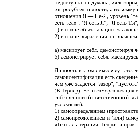
недоступна, выдумана, иллюзорна)
интросубъективности, автокоммун
отношения Я — Не-Я, уровень "тел
есть тело", "Я есть Я", "Я есть Ты
1) в плане объективации, задающ
2) в плане выражения, выводящем 
а) маскирует себя, демонстрируя ч
б) демонстрирует себя, маскируясь
Личность в этом смысле суть то, ч
самоидентификация есть сведение 
чем уже задается "зазор", "пусто
(В.Тернер). Если самореализация 
собственного (ответственного) вы
условиями):
1) самоопределением (пространств
2) самопреодолением и (или) само
«Гештальттерапия. Теория и практи