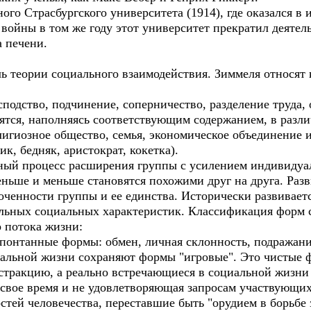
о Страсбургского университета (1914), где оказался в 
 войны в том же году этот университет прекратил деятел
а печени.
ь теории социального взаимодействия. Зиммеля относят
подство, подчинение, соперничество, разделение труда,
дятся, наполняясь соответствующим содержанием, в разл
лигиозное общество, семья, экономическое объединение и 
к, бедняк, аристократ, кокетка).
ьный процесс расширения группы с усилением индивидуал
еньше и меньше становятся похожими друг на друга. Раз
ченности группы и ее единства. Исторически развиваетс
льных социальных характеристик. Классификация форм 
о потока жизни:
спонтанные формы: обмен, личная склонность, подражани
альной жизни сохраняют формы "игровые". Это чистые 
тракцию, а реально встречающиеся в социальной жизни 
вое время и не удовлетворяющая запросам участвующих и
остей человечества, переставшие быть "орудием в борьбе 