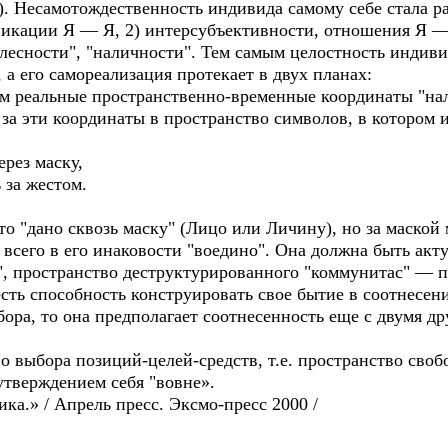
. Несамотождественность индивида самому себе стала ра
икации Я — Я, 2) интерсубъективности, отношения Я — 
есности", "наличности". Тем самым целостность индивид
", а его самореализация протекает в двух планах:
ем реальные пространственно-временные координаты "на
за эти координаты в пространство символов, в котором 
ерез маску,
 за жестом.
то "дано сквозь маску" (Лицо или Личину), но за маской 
всего в его инаковости "воедино". Она должна быть акт
та", пространство деструктурированного "коммунитас" — 
есть способность конструировать свое бытие в соотнесен
бора, то она предполагает соотнесенность еще с двумя д
о выбора позиций-целей-средств, т.е. пространство своб
утверждением себя "вовне».
ка.» / Апрель пресс. Эксмо-пресс 2000 /