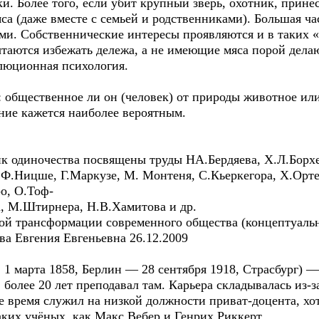
и. Более того, если убит крупный зверь, охотник, прине
а (даже вместе с семьей и родственниками). Большая ча
еми. Собственнические интересы проявляются и в таких 
аются избежать дележа, а не имеющие мяса порой делаю
люционная психология.
 общественное ли он (человек) от природы животное ил
ние кажется наиболее вероятным.
к одиночества посвящены труды НА.Бердяева, Х.Л.Борхе
.Ницше, Г.Маркузе, М. Монтеня, С.Кьеркегора, Х.Ортег
ро, О.Тоф-
, М.Штирнера, Н.В.Хамитова и др.
ой трансформации современного общества (концептуаль
ва Евгения Евгеньевна 26.12.2009
l, 1 марта 1858, Берлин — 28 сентября 1918, Страсбург)
более 20 лет преподавал там. Карьера складывалась из-
ое время служил на низкой должности приват-доцента, хо
ких учёных, как Макс Вебер и Генрих Риккерт.