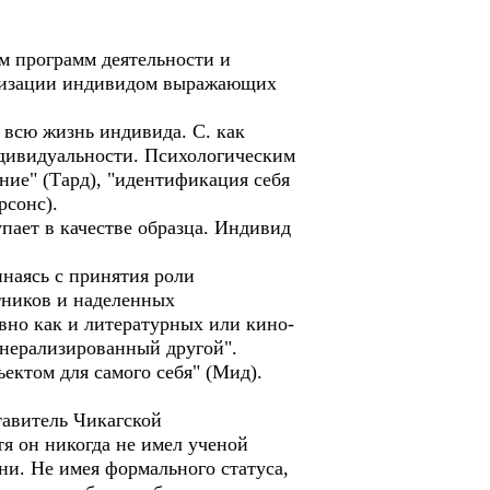
ом программ деятельности и
иоризации индивидом выражающих
 всю жизнь индивида. С. как
ндивидуальности. Психологическим
ние" (Тард), "идентификация себя
рсонс).
упает в качестве образца. Индивид
инаясь с принятия роли
тников и наделенных
вно как и литературных или кино-
генерализированный другой".
ектом для самого себя" (Мид).
тавитель Чикагской
я он никогда не имел ученой
ни. Не имея формального статуса,