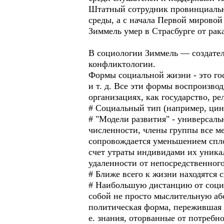
Штатный сотрудник провинциальног
среды, а с начала Первой мировой
Зиммель умер в Страсбурге от рак
В социологии Зиммель — создател
конфликтологии.
Формы социальной жизни - это гос
и т. д. Все эти формы воспроизво
организациях, как государство, ре
# Социальный тип (например, цини
# "Модели развития" - универсал
численности, члены группы все м
сопровождается уменьшением спло
счет утраты индивидами их уника
удаленности от непосредственног
# Ближе всего к жизни находятся 
# Наибольшую дистанцию от соци
собой не просто мыслительную абс
политическая форма, пережившая с
е. знания, оторванные от потребн