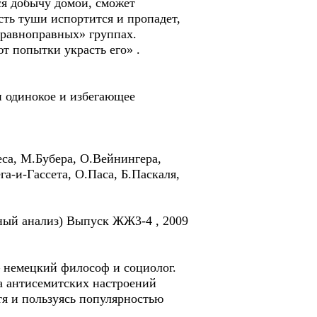
ся добычу домой, сможет
сть туши испортится и пропадет,
«равноправных» группах.
т попытки украсть его» .
и одинокое и избегающее
са, М.Бубера, О.Вейнингера,
а-и-Гассета, О.Паса, Б.Паскаля,
ный анализ) Выпуск ЖЖ3-4 , 2009
 — немецкий философ и социолог.
за антисемитских настроений
тя и пользуясь популярностью