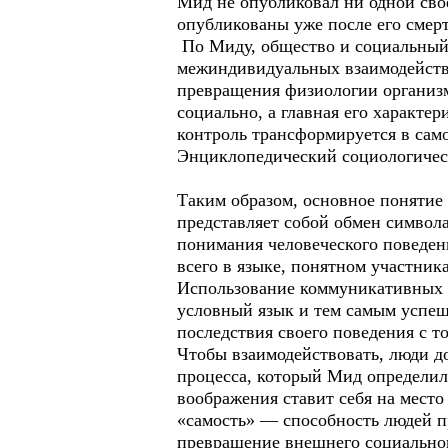
Мид не опубликовал ни одной свое
опубликованы уже после его смер
По Миду, общество и социальный 
межиндивидуальных взаимодействи
превращения физиологии организм
социально, а главная его характе
контроль трансформируется в сам
Энциклопедический социологическ
Таким образом, основное понятие
представляет собой обмен символ
понимания человеческого поведен
всего в языке, понятном участни
Использование коммуникативных с
условный язык и тем самым успеш
последствия своего поведения с т
Чтобы взаимодействовать, люди д
процесса, который Мид определил,
воображения ставит себя на мест
«самость» — способность людей пр
превращение внешнего социальног