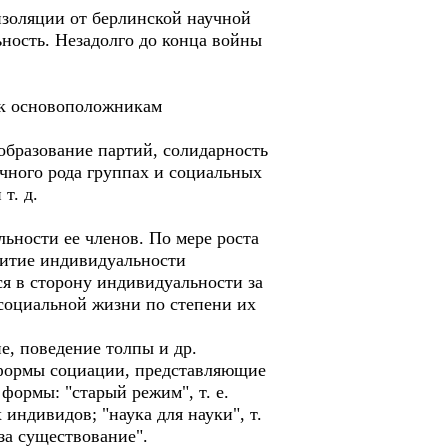
изоляции от берлинской научной
ьность. Незадолго до конца войны
 к основоположникам
 образование партий, солидарность
ичного рода группах и социальных
т. д.
ьности ее членов. По мере роста
витие индивидуальности
я в сторону индивидуальности за
социальной жизни по степени их
е, поведение толпы и др.
формы социации, представляющие
формы: "старый режим", т. е.
ндивидов; "наука для науки", т.
за существование".