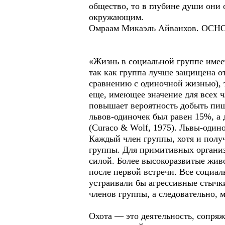
общество, то в глубине души они
окружающим.
Омраам Микаэль Айванхов. ОСН
«Жизнь в социальной группе имее
так как группа лучше защищена о
сравнению с одиночной жизнью), т
еще, имеющее значение для всех ч
повышает вероятность добыть пищ
львов-одиночек был равен 15%, а
(Curaco & Wolf, 1975). Львы-один
Каждый член группы, хотя и полу
группы. Для примитивных организ
силой. Более высокоразвитые жив
после первой встречи. Все социал
устраивали бы агрессивные стычк
членов группы, а следовательно,
Охота — это деятельность, сопря