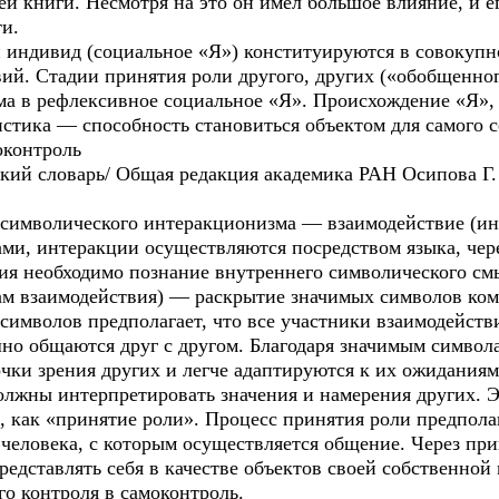
й книги. Несмотря на это он имел большое влияние, и е
ти.
индивид (социальное «Я») конституируются в совокупн
й. Стадии принятия роли другого, других («обобщенног
а в рефлексивное социальное «Я». Происхождение «Я», 
ристика — способность становиться объектом для самого
оконтроль
ий словарь/ Общая редакция академика РАН Осипова Г. 
 символического интеракционизма — взаимодействие (ин
ами, интеракции осуществляются посредством языка, чер
ия необходимо познание внутреннего символического см
кам взаимодействия) — раскрытие значимых символов ко
имволов предполагает, что все участники взаимодейств
но общаются друг с другом. Благодаря значимым символ
очки зрения других и легче адаптируются к их ожиданиям
олжны интерпретировать значения и намерения других. 
 как «принятие роли». Процесс принятия роли предпола
о человека, с которым осуществляется общение. Через п
едставлять себя в качестве объектов своей собственной
о контроля в самоконтроль.