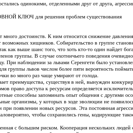
 остались одинокими, отделенными друг от друга, агрес
ОВНОЙ КЛЮЧ для решения проблем существования
т много достоинств. К ним относится снижение давления
т возможных хищников. Собирательство в группе станов
ак как выше шанс того, что хоть кто-то один найдет бо
ленов группы. В случае охотничьего поведения очевидно,
у. При наблюдении за львами Серенгети было установлен
 для группы львов числом более пяти вероятность пойма
очки во много раз чаще умирают от голода.
чает преимущества, существуя в ней, вынужден конкурир
мов право доступа к ресурсам определяется исключител
отные способны запоминать опыт общения с другими особ
ьные организмы, у которых в ходе эволюции не появилос
и при появлении новых ресурсов. Эта постоянная агресс
 маловероятно, чтобы сохранились гены, кодирующие так
женная с большим риском. Кооперация нескольких людей 