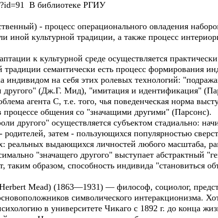
aspx?id=91 В библиотеке РГИУ
щественный) - процесс операционального овладения набор
или иной культурной традиции, а также процесс интер
аптации к культурной среде осуществляется практически
й традиции семантически есть процесс формирования и
а индивидом на себя этих ролевых технологий: "подража
и другого" (Дж.Г. Мид), "имитация и идентификация" (Па
лема агента С, т.е. того, чья поведенческая норма выст
в процессе общения со "значащими другими" (Парсонс).
ли другого" осуществляется субъектом стадиально: нач
- родителей, затем - пользующихся популярностью сверс
: реальных выдающихся личностей любого масштаба, ра
аксимально "значащего другого" выступает абстрактный "
 таким образом, способность индивида "становиться объ
 Herbert Mead) (1863—1931) — философ, социолог, предс
основоположников символического интеракционизма. Хот
сихологию в университете Чикаго с 1892 г. до конца жиз