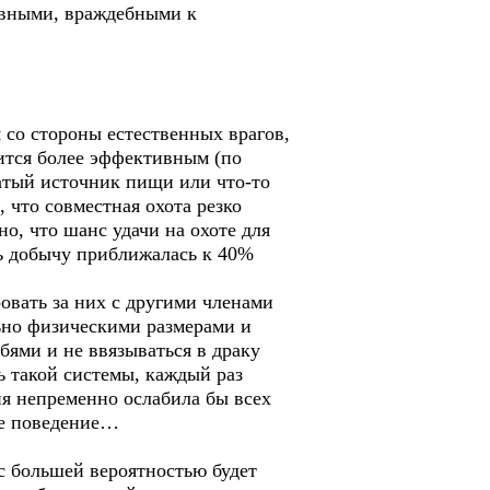
сивными, враждебными к
 со стороны естественных врагов,
ится более эффективным (по
гатый источник пищи или что-то
 что совместная охота резко
о, что шанс удачи на охоте для
ть добычу приближалась к 40%
овать за них с другими членами
ьно физическими размерами и
ями и не ввязываться в драку
ь такой системы, каждый раз
ия непременно ослабила бы всех
ое поведение…
с большей вероятностью будет