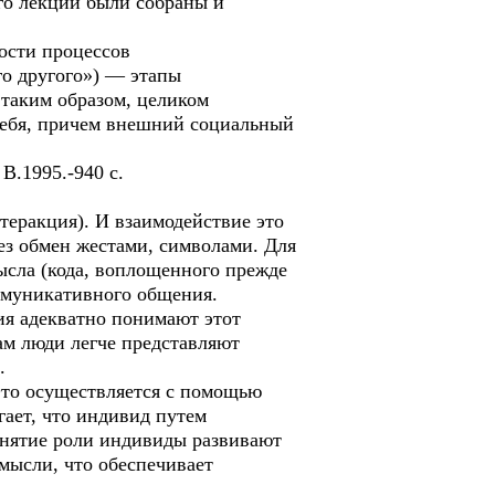
го лекции были собраны и
ости процессов
о другого») — этапы
таким образом, целиком
 себя, причем внешний социальный
В.1995.-940 с.
теракция). И взаимодействие это
ез обмен жестами, символами. Для
ысла (кода, воплощенного прежде
ммуникативного общения.
ия адекватно понимают этот
ам люди легче представляют
.
Это осуществляется с помощью
гает, что индивид путем
ринятие роли индивиды развивают
 мысли, что обеспечивает