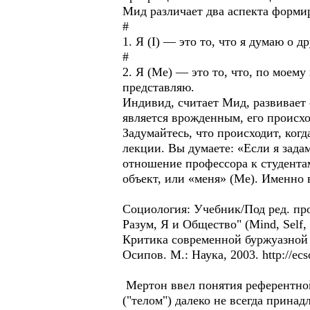
Мид различает два аспекта форми
#
1. Я (I) — это то, что я думаю о д
#
2. Я (Me) — это то, что, по моему
представляю.
Индивид, считает Мид, развивает с
является врожденным, его происх
Задумайтесь, что происходит, когд
лекции. Вы думаете: «Если я зада
отношение профессора к студентам
объект, или «меня» (Me). Именно вы
Социология: Учебник/Под ред. проф
Разум, Я и Общество" (Mind, Self, 
Критика современной буржуазной т
Осипов. М.: Наука, 2003. http://ec
Мертон ввел понятия референтной
("телом") далеко не всегда прина