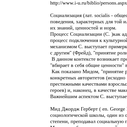
http://www.i-u.ru/biblio/persons.
Социализация (лат. socialis - об
поведения, характерных для той 
их знаний, ценностей и норм.
Процесс Социализации (С. )как ад
процесс подключения к культурно
механизмом С. выступает примерк
с другим" (Фрейд), "принятие рол
В данном контексте возникает проб
"вбирает в себя общие ценности" 
Как показано Мидом, "принятие ро
конкретных авторитетов (исходно 
престижными качествами взрослых
героев) и, наконец, в качестве м
Важнейшим аспектом С. выступает,
Мид Джордж Герберт ( en. George
социологической школы, один из 
степени, преподавал социальную п