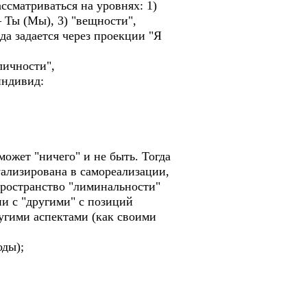
ссматриваться на уровнях: 1)
Ты (Мы), 3) "вещности",
а задается через проекции "Я
личности",
индивид:
может "ничего" и не быть. Тогда
уализирована в самореализации,
пространство "лиминальности"
ии с "другими" с позиций
ругими аспектами (как своими
оды);