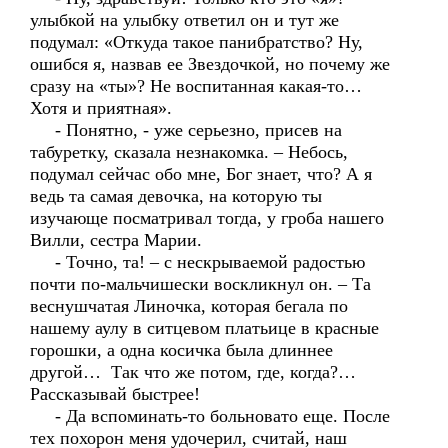
улыбкой на улыбку ответил он и тут же
подумал: «Откуда такое панибратство? Ну,
ошибся я, назвав ее Звездочкой, но почему же
сразу на «ты»? Не воспитанная какая-то…
Хотя и приятная».
- Понятно, - уже серьезно, присев на
табуретку, сказала незнакомка. – Небось,
подумал сейчас обо мне, Бог знает, что? А я
ведь та самая девочка, на которую ты
изучающе посматривал тогда, у гроба нашего
Вилли, сестра Марии.
- Точно, та! – с нескрываемой радостью
почти по-мальчишески воскликнул он. – Та
веснушчатая Линочка, которая бегала по
нашему аулу в ситцевом платьице в красные
горошки, а одна косичка была длиннее
другой… Так что же потом, где, когда?…
Рассказывай быстрее!
- Да вспоминать-то больновато еще. После
тех похорон меня удочерил, считай, наш