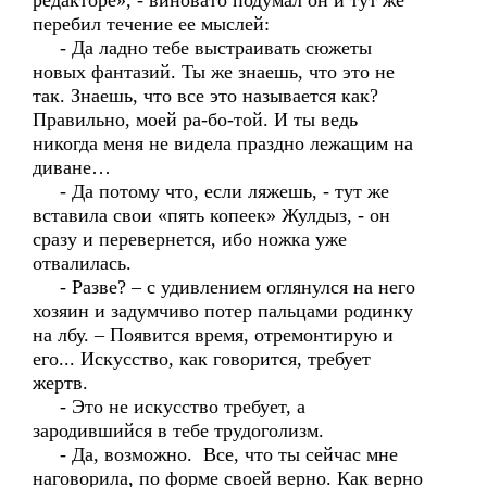
редакторе», - виновато подумал он и тут же
перебил течение ее мыслей:
- Да ладно тебе выстраивать сюжеты
новых фантазий. Ты же знаешь, что это не
так. Знаешь, что все это называется как?
Правильно, моей ра-бо-той. И ты ведь
никогда меня не видела праздно лежащим на
диване…
- Да потому что, если ляжешь, - тут же
вставила свои «пять копеек» Жулдыз, - он
сразу и перевернется, ибо ножка уже
отвалилась.
- Разве? – с удивлением оглянулся на него
хозяин и задумчиво потер пальцами родинку
на лбу. – Появится время, отремонтирую и
его... Искусство, как говорится, требует
жертв.
- Это не искусство требует, а
зародившийся в тебе трудоголизм.
- Да, возможно. Все, что ты сейчас мне
наговорила, по форме своей верно. Как верно