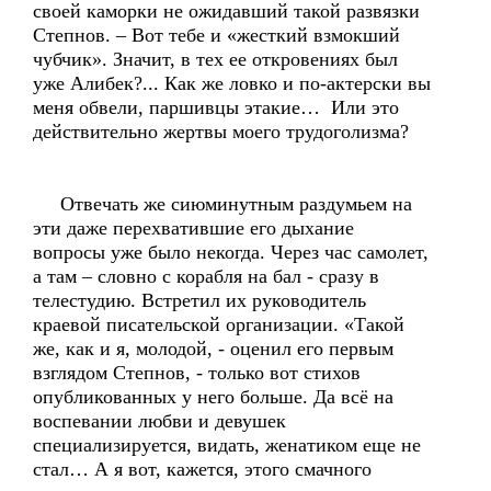
своей каморки не ожидавший такой развязки
Степнов. – Вот тебе и «жесткий взмокший
чубчик». Значит, в тех ее откровениях был
уже Алибек?... Как же ловко и по-актерски вы
меня обвели, паршивцы этакие… Или это
действительно жертвы моего трудоголизма?
Отвечать же сиюминутным раздумьем на
эти даже перехватившие его дыхание
вопросы уже было некогда. Через час самолет,
а там – словно с корабля на бал - сразу в
телестудию. Встретил их руководитель
краевой писательской организации. «Такой
же, как и я, молодой, - оценил его первым
взглядом Степнов, - только вот стихов
опубликованных у него больше. Да всё на
воспевании любви и девушек
специализируется, видать, женатиком еще не
стал… А я вот, кажется, этого смачного