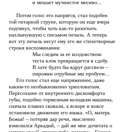
и мешает мучнистое месиво...
Потом голос его напрягся, стал подобен
той гитарной струне, которую он еще вчера
подтянул, чтобы хоть как-то разогнать
нахлынувшую с письмом печаль. А теперь
вот эту печаль несут ему его же стихотворные
строки воспоминания:
Мы следим за ее колдовством:
теста клок превращается в сдобу.
В хате будто бы вдруг рассвело –
пирожки отрубные мы пробуем…
Его голос стал еще напряженнее, даже
каким-то необыкновенно хрипловатым.
Пересохшие от внутреннего дискомфорта
губы, подобно тормозным колодкам машины,
сначала плавно сковали, а вскоре и вовсе
остановили движение его языка. «О, матерь
Божья! – потеряв дар речи, мысленно
взмолился Аркадий, – дай же мне дочитать о