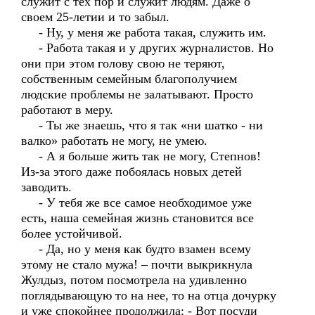
служит с тех пор и служит людям. Даже о
своем 25-летии и то забыл.
- Ну, у меня же работа такая, служить им.
- Работа такая и у других журналистов. Но
они при этом голову свою не теряют,
собственным семейным благополучием
людские проблемы не залатывают. Просто
работают в меру.
- Ты же знаешь, что я так «ни шатко - ни
валко» работать не могу, не умею.
- А я больше жить так не могу, Степнов!
Из-за этого даже побоялась новых детей
заводить.
- У тебя же все самое необходимое уже
есть, наша семейная жизнь становится все
более устойчивой.
- Да, но у меня как будто взамен всему
этому не стало мужа! – почти выкрикнула
Жулдыз, потом посмотрела на удивленно
поглядывающую то на нее, то на отца дочурку
и уже спокойнее продолжила: - Вот посуди