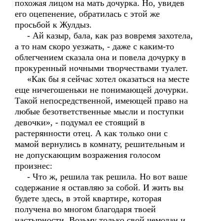
похожая лицом на мать дочурка. Но, увидев
его оцепенение, обратилась с этой же
просьбой к Жулдыз.
- Ай казыр, бала, как раз вовремя захотела,
а то нам скоро уезжать, - даже с каким-то
облегчением сказала она и повела дочурку в
прокуренный ночными творчествами туалет.
«Как бы я сейчас хотел оказаться на месте
еще ничегошеньки не понимающей дочурки.
Такой непосредственной, имеющей право на
любые безответственные мысли и поступки
девочки», - подумал ее стоящий в
растерянности отец. А как только они с
мамой вернулись в комнату, решительным и
не допускающим возражения голосом
произнес:
- Что ж, решила так решила. Но вот ваше
содержание я оставляю за собой. И жить вы
будете здесь, в этой квартире, которая
получена во многом благодаря твоей
настырности. Возьму только свой чемодан и