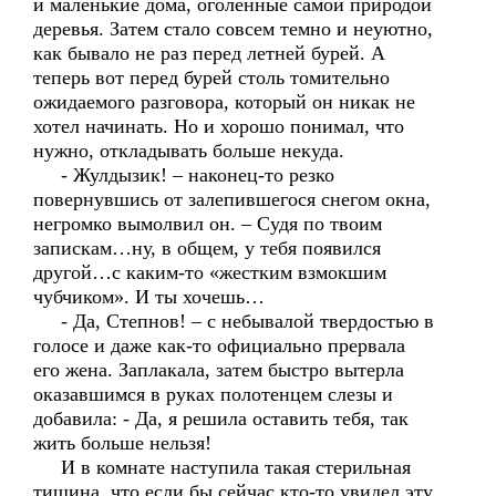
и маленькие дома, оголенные самой природой
деревья. Затем стало совсем темно и неуютно,
как бывало не раз перед летней бурей. А
теперь вот перед бурей столь томительно
ожидаемого разговора, который он никак не
хотел начинать. Но и хорошо понимал, что
нужно, откладывать больше некуда.
- Жулдызик! – наконец-то резко
повернувшись от залепившегося снегом окна,
негромко вымолвил он. – Судя по твоим
запискам…ну, в общем, у тебя появился
другой…с каким-то «жестким взмокшим
чубчиком». И ты хочешь…
- Да, Степнов! – с небывалой твердостью в
голосе и даже как-то официально прервала
его жена. Заплакала, затем быстро вытерла
оказавшимся в руках полотенцем слезы и
добавила: - Да, я решила оставить тебя, так
жить больше нельзя!
И в комнате наступила такая стерильная
тишина, что если бы сейчас кто-то увидел эту