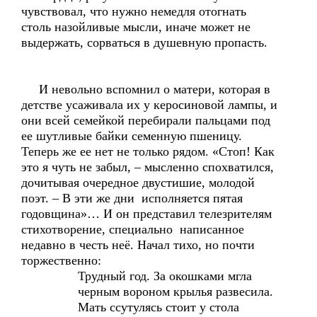
чувствовал, что нужно немедля отогнать
столь назойливые мысли, иначе может не
выдержать, сорваться в душевную пропасть.
И невольно вспомнил о матери, которая в
детстве усаживала их у керосиновой лампы, и
они всей семейкой перебирали пальцами под
ее шутливые байки семенную пшеницу.
Теперь же ее нет не только рядом. «Стоп! Как
это я чуть не забыл, – мысленно спохватился,
дочитывая очередное двустишие, молодой
поэт. – В эти же дни исполняется пятая
годовщина»… И он представил телезрителям
стихотворение, специально написанное
недавно в честь неё. Начал тихо, но почти
торжественно:
Трудный год. За окошками мгла
черным вороном крылья развесила.
Мать ссутулясь стоит у стола