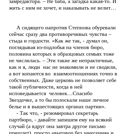
замредактора. – Не баба, а загадка какая-то. И
жить с ним не хочет, и наказывать не велит…
А сидящего напротив Степнова обуревали
сейчас сразу два противоречивых чувства –
стыда и гордости. «Как же так, - думал он,
поглядывая из-подлобья на членов бюро,
половина которых в образцовых семьях тоже
не числилась. – Эти такие же непрактичные,
как и я, люди нас не знакомили и не сводили,
а вот копаются во взаимоотношениях точно в
собственных. Даже церковь не позволяет себе
такой публичности, когда в ней
исповедывается человек…Спасибо
Звездочке, а то бы полоскали наше личное
белье и в вышестоящих органах партии».
- Так что, - резюмировал секретарь
партбюро, - давайте запишем ему на всякий
случай (а вдруг она завтра другое письмо
пришлет) просто «выговор без занесения» и