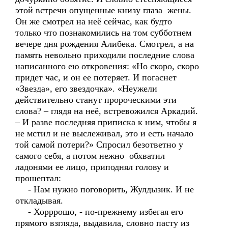
этой встречи опущенные книзу глаза жены.
Он же смотрел на неё сейчас, как будто
только что познакомились на том субботнем
вечере дня рождения Алибека. Смотрел, а на
память невольно приходили последние слова
написанного ею откровения: «Но скоро, скоро
придет час, и он ее потеряет. И погаснет
«Звезда», его звездочка». «Неужели
действительно станут пророческими эти
слова? – глядя на неё, встревожился Аркадий.
– И разве последняя приписка к ним, чтобы я
не мстил и не выслеживал, это и есть начало
той самой потери?» Спросил безответно у
самого себя, а потом нежно обхватил
ладонями ее лицо, приподнял голову и
прошептал:
- Нам нужно поговорить, Жулдызик. И не
откладывая.
- Хорррошо, - по-прежнему избегая его
прямого взгляда, выдавила, словно пасту из