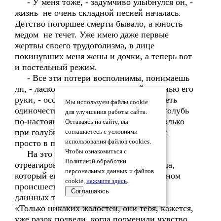
- У меня тоже, - задумчиво улыбнулся он, -
жизнь не очень складной песней началась.
Детство погоршее смерти бывало, а юность
медом не течет. Уже имею даже первые
жертвы своего трудоголизма, в лице
покинувших меня жены и дочки, а теперь вот
и постельный режим.
- Все эти потери восполнимы, понимаешь
ли, - ласково коснулась она своей ладонью его
руки, - особенно если вовремя преодолеть
Мы используем файлы cookie
одиночество. Помнишь же из детства: голубь
для улучшения работы сайта.
по-настоящему и горделиво воркует только
Оставаясь на сайте, вы
при голубке, а без неё он превращается
соглашаетесь с условиями
просто в понурую птицу.
использования файлов cookies.
Чтобы ознакомиться с
На это ее прикосновение Аркадий
Политикой обработки
отреагировал с осторожностью пешехода,
персональных данных и файлов
который еще недавно побывал в дорожном
cookie,
нажмите здесь
.
происшествии. Не поднимая глаз от ее
Соглашаюсь
длинных тоненьких пальцев, подумал:
«Только никаких жалостей, они тебя, кажется,
уже разок подвели, когда подменили чувство