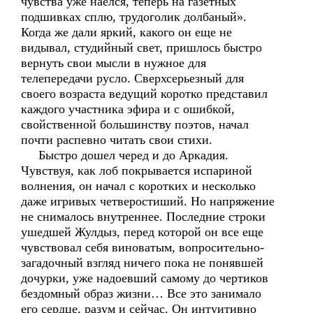
чувства уже наелся, теперь на газетных
подшивках сплю, трудоголик долбаный».
Когда же дали яркий, какого он еще не
видывал, студийный свет, пришлось быстро
вернуть свои мысли в нужное для
телепередачи русло. Сверхсерьезный для
своего возраста ведущий коротко представил
каждого участника эфира и с ошибкой,
свойственной большинству поэтов, начал
почти распевно читать свои стихи.
Быстро дошел черед и до Аркадия.
Чувствуя, как лоб покрывается испариной
волнения, он начал с коротких и несколько
даже игривых четверостиший. Но напряжение
не снималось внутреннее. Последние строки
ушедшей Жулдыз, перед которой он все еще
чувствовал себя виноватым, вопросительно-
загадочный взгляд ничего пока не понявшей
дочурки, уже надоевший самому до чертиков
бездомный образ жизни… Все это занимало
его сердце, разум и сейчас. Он интуитивно