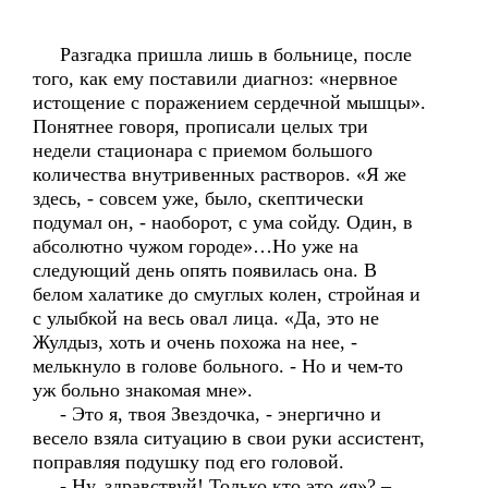
Разгадка пришла лишь в больнице, после
того, как ему поставили диагноз: «нервное
истощение с поражением сердечной мышцы».
Понятнее говоря, прописали целых три
недели стационара с приемом большого
количества внутривенных растворов. «Я же
здесь, - совсем уже, было, скептически
подумал он, - наоборот, с ума сойду. Один, в
абсолютно чужом городе»…Но уже на
следующий день опять появилась она. В
белом халатике до смуглых колен, стройная и
с улыбкой на весь овал лица. «Да, это не
Жулдыз, хоть и очень похожа на нее, -
мелькнуло в голове больного. - Но и чем-то
уж больно знакомая мне».
- Это я, твоя Звездочка, - энергично и
весело взяла ситуацию в свои руки ассистент,
поправляя подушку под его головой.
- Ну, здравствуй! Только кто это «я»? –