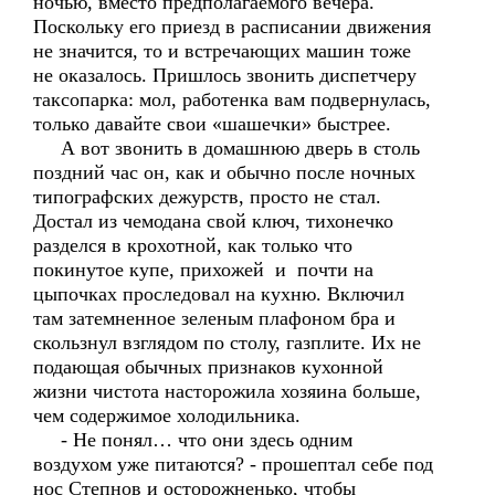
ночью, вместо предполагаемого вечера.
Поскольку его приезд в расписании движения
не значится, то и встречающих машин тоже
не оказалось. Пришлось звонить диспетчеру
таксопарка: мол, работенка вам подвернулась,
только давайте свои «шашечки» быстрее.
А вот звонить в домашнюю дверь в столь
поздний час он, как и обычно после ночных
типографских дежурств, просто не стал.
Достал из чемодана свой ключ, тихонечко
разделся в крохотной, как только что
покинутое купе, прихожей и почти на
цыпочках проследовал на кухню. Включил
там затемненное зеленым плафоном бра и
скользнул взглядом по столу, газплите. Их не
подающая обычных признаков кухонной
жизни чистота насторожила хозяина больше,
чем содержимое холодильника.
- Не понял… что они здесь одним
воздухом уже питаются? - прошептал себе под
нос Степнов и осторожненько, чтобы