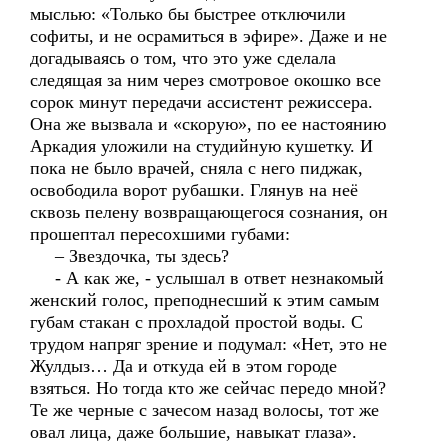
мыслью: «Только бы быстрее отключили
софиты, и не осрамиться в эфире». Даже и не
догадываясь о том, что это уже сделала
следящая за ним через смотровое окошко все
сорок минут передачи ассистент режиссера.
Она же вызвала и «скорую», по ее настоянию
Аркадия уложили на студийную кушетку. И
пока не было врачей, сняла с него пиджак,
освободила ворот рубашки. Глянув на неё
сквозь пелену возвращающегося сознания, он
прошептал пересохшими губами:
– Звездочка, ты здесь?
- А как же, - услышал в ответ незнакомый
женский голос, преподнесший к этим самым
губам стакан с прохладой простой воды. С
трудом напряг зрение и подумал: «Нет, это не
Жулдыз… Да и откуда ей в этом городе
взяться. Но тогда кто же сейчас передо мной?
Те же черные с зачесом назад волосы, тот же
овал лица, даже большие, навыкат глаза».