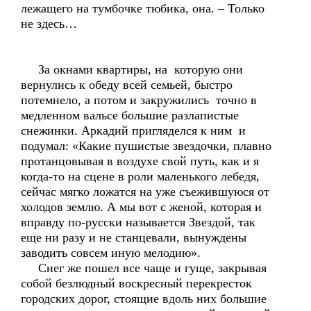
лежащего на тумбочке тюбика, она. – Только
не здесь…
За окнами квартиры, на которую они
вернулись к обеду всей семьей, быстро
потемнело, а потом и закружились точно в
медленном вальсе большие разлапистые
снежинки. Аркадий пригляделся к ним и
подумал: «Какие пушистые звездочки, плавно
протанцовывая в воздухе свой путь, как и я
когда-то на сцене в роли маленького лебедя,
сейчас мягко ложатся на уже съежившуюся от
холодов землю. А мы вот с женой, которая и
вправду по-русски называется Звездой, так
еще ни разу и не станцевали, вынуждены
заводить совсем иную мелодию».
Снег же пошел все чаще и гуще, закрывая
собой безлюдный воскресный перекресток
городских дорог, стоящие вдоль них большие