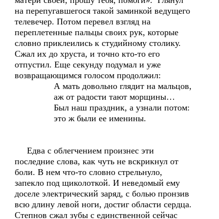
матери своей, прошу тебя, помоги». Глянул
на перепугавшегося такой заминкой ведущего
телевечер. Потом перевел взгляд на
переплетенные пальцы своих рук, которые
словно приклеились к студийному столику.
Сжал их до хруста, и точно кто-то его
отпустил. Еще секунду подумал и уже
возвращающимся голосом продолжил:
А мать довольно глядит на мальцов,
аж от радости тают морщины…
Был наш праздник, а узнали потом:
это ж были ее именины.
Едва с облегчением произнес эти
последние слова, как чуть не вскрикнул от
боли. В нем что-то словно стрельнуло,
запекло под щиколоткой. И неведомый ему
доселе электрический заряд, с болью пронзив
всю длину левой ноги, достиг области сердца.
Степнов сжал зубы с единственной сейчас