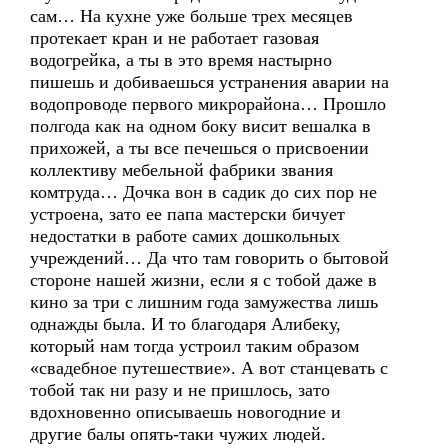
сам… На кухне уже больше трех месяцев
протекает кран и не работает газовая
водогрейка, а ты в это время настырно
пишешь и добиваешься устранения аварии на
водопроводе первого микрорайона… Прошло
полгода как на одном боку висит вешалка в
прихожей, а ты все печешься о присвоении
коллективу мебельной фабрики звания
комтруда… Дочка вон в садик до сих пор не
устроена, зато ее папа мастерски бичует
недостатки в работе самих дошкольных
учреждений… Да что там говорить о бытовой
стороне нашей жизни, если я с тобой даже в
кино за три с лишним года замужества лишь
однажды была. И то благодаря Алибеку,
который нам тогда устроил таким образом
«свадебное путешествие». А вот станцевать с
тобой так ни разу и не пришлось, зато
вдохновенно описываешь новогодние и
другие балы опять-таки чужих людей.