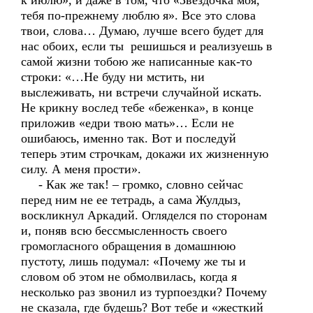
к июлю», и даже в том, что «Звездочка моя,
тебя по-прежнему люблю я». Все это слова
твои, слова… Думаю, лучше всего будет для
нас обоих, если ты решишься и реализуешь в
самой жизни тобою же написанные как-то
строки: «…Не буду ни мстить, ни
выслеживать, ни встречи случайной искать.
Не крикну вослед тебе «беженка», в конце
приложив «едри твою мать»… Если не
ошибаюсь, именно так. Вот и последуй
теперь этим строчкам, докажи их жизненную
силу. А меня прости».
- Как же так! – громко, словно сейчас
перед ним не ее тетрадь, а сама Жулдыз,
воскликнул Аркадий. Огляделся по сторонам
и, поняв всю бессмысленность своего
громогласного обращения в домашнюю
пустоту, лишь подумал: «Почему же ты и
словом об этом не обмолвилась, когда я
несколько раз звонил из турпоездки? Почему
не сказала, где будешь? Вот тебе и «жесткий