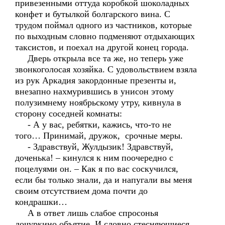
привезенными оттуда коробкой шоколадных
конфет и бутылкой болгарского вина. С
трудом поймал одного из частников, которые
по выходным словно подменяют отдыхающих
таксистов, и поехал на другой конец города.
Дверь открыла все та же, но теперь уже
звонкоголосая хозяйка. С удовольствием взяла
из рук Аркадия закордонные презенты и,
внезапно нахмурившись в унисон этому
полузимнему ноябрьскому утру, кивнула в
сторону соседней комнаты:
- А у вас, ребятки, кажись, что-то не
того… Принимай, дружок, срочные меры.
- Здравствуй, Жулдызик! Здравствуй,
доченька! – кинулся к ним поочередно с
поцелуями он. – Как я по вас соскучился,
если бы только знали, да и напугали вы меня
своим отсутствием дома почти до
кондрашки…
А в ответ лишь слабое спросонья
дочуркино объятие. И словно стесняющиеся