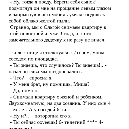
- Ну, тогда я поеду. Береги себя сынок! –
подмигнул он мне на прощание левым глазом
и запрыгнув в автомобиль умчал, подняв за
собой облако желтой пыли.
Странно, мы с Ольгой снимаем квартиру в
этой новостройке уже 3 года, а этого
замечательного дядечку я не разу не видел.
На лестнице я столкнулся с Игорем, моим
соседом по площадке.
- Ты знаешь, что случилось? Ты знаешь!...-
начал он едва мы поздоровались.
- Что? – спросил я.
- У меня брат, ну помнишь, Миша?
- Да, помню.
- Снимали квартиру с женой и ребенком.
Двухкомнатную, на два хозяина. У них сын 4
– ех лет. А у соседей 6-ти.
- Ну и?.. – поторопил его я.
- Ты сейчас охуеешь! 6- тилетний **** 4-
ехлетнего!