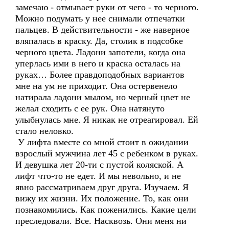
замечаю - отмывает руки от чего - то черного.
Можно подумать у нее снимали отпечатки
пальцев. В действительности - же наверное
вляпалась в краску. Да, столик в подсобке
черного цвета. Ладони запотели, когда она
уперлась ими в него и краска осталась на
руках… Более правдоподобных вариантов
мне на ум не приходит. Она остервенело
натирала ладони мылом, но черный цвет не
желал сходить с ее рук. Она натянуто
улыбнулась мне. Я никак не отреагировал. Ей
стало неловко.
У лифта вместе со мной стоит в ожидании
взрослый мужчина лет 45 с ребенком в руках.
И девушка лет 20-ти с пустой коляской. А
лифт что-то не едет. И мы невольно, и не
явно рассматриваем друг друга. Изучаем. Я
вижу их жизни. Их положение. То, как они
познакомились. Как поженились. Какие цели
преследовали. Все. Насквозь. Они меня ни