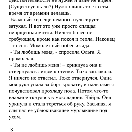
действительности не нужен и даже не виден.
(Существуешь ли?) Нужно лишь то, что ты
время от времени делаешь.
Влажный хер еще немного пульсирует
затухая. И вот это уже просто спящая
сморщенная мотня. Ничего более не
требующая, кроме как покоя и тепла. Наконец
- то сон. Мимолетный побег из ада.
- Ты любишь меня, - спросила Ольга. Я
промолчал.
- Ты не любишь меня! – крикнула она и
отвернулась лицом к стенке. Тихо заплакала.
Я ничего не ответил. Тоже отвернулся. Одна
моя рука упала за борт кровати, и пальцами я
почувствовал прохладу пола. Потом что-то
влажное ткнулось в мою ладонь. Кайра. Она
уркнула и стала тереться об руку. Засыпая, я
слышал ее убаюкивающее мурлыканье под
ухом.
3