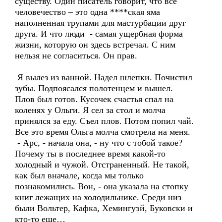
существу. Один писатель говорит, что все
человечество – это одна ****ская яма
наполненная трупами для мастурбации друг
друга. И что люди - самая ущербная форма
жизни, которую он здесь встречал. С ним
нельзя не согласиться. Он прав.
Я вылез из ванной. Надел шлепки. Почистил
зубы. Подпоясался полотенцем и вышел.
Плов был готов. Кусочек счастья спал на
коленях у Ольги. Я сел за стол и молча
принялся за еду. Съел плов. Потом попил чай.
Все это время Ольга молча смотрела на меня.
- Арс, - начала она, - ну что с тобой такое?
Почему ты в последнее время какой-то
холодный и чужой. Отстраненный. Не такой,
как был вначале, когда мы только
познакомились. Вон, - она указала на стопку
книг лежащих на холодильнике. Среди низ
были Вольтер, Кафка, Хемингуэй, Буковски и
кто-то еще…