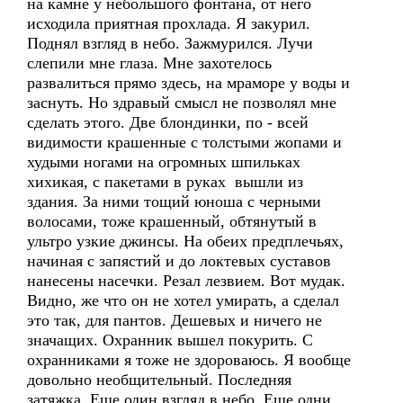
на камне у небольшого фонтана, от него
исходила приятная прохлада. Я закурил.
Поднял взгляд в небо. Зажмурился. Лучи
слепили мне глаза. Мне захотелось
развалиться прямо здесь, на мраморе у воды и
заснуть. Но здравый смысл не позволял мне
сделать этого. Две блондинки, по - всей
видимости крашенные с толстыми жопами и
худыми ногами на огромных шпильках
хихикая, с пакетами в руках вышли из
здания. За ними тощий юноша с черными
волосами, тоже крашенный, обтянутый в
ультро узкие джинсы. На обеих предплечьях,
начиная с запястий и до локтевых суставов
нанесены насечки. Резал лезвием. Вот мудак.
Видно, же что он не хотел умирать, а сделал
это так, для пантов. Дешевых и ничего не
значащих. Охранник вышел покурить. С
охранниками я тоже не здороваюсь. Я вообще
довольно необщительный. Последняя
затяжка. Еще один взгляд в небо. Еще одни