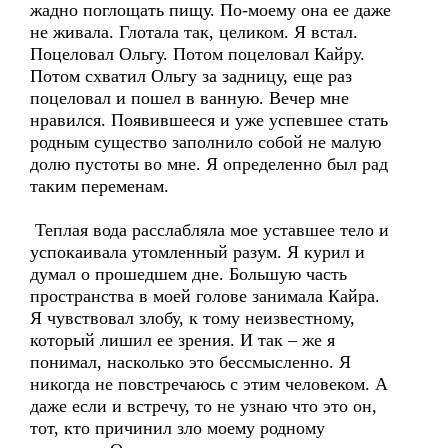
жадно поглощать пищу. По-моему она ее даже
не живала. Глотала так, целиком. Я встал.
Поцеловал Ольгу. Потом поцеловал Кайру.
Потом схватил Ольгу за задницу, еще раз
поцеловал и пошел в ванную. Вечер мне
нравился. Появившееся и уже успевшее стать
родным существо заполнило собой не малую
долю пустоты во мне. Я определенно был рад
таким переменам.
Теплая вода расслабляла мое уставшее тело и
успокаивала утомленный разум. Я курил и
думал о прошедшем дне. Большую часть
пространства в моей голове занимала Кайра.
Я чувствовал злобу, к тому неизвестному,
который лишил ее зрения. И так – же я
понимал, насколько это бессмысленно. Я
никогда не повстречаюсь с этим человеком. А
даже если и встречу, то не узнаю что это он,
тот, кто причинил зло моему родному