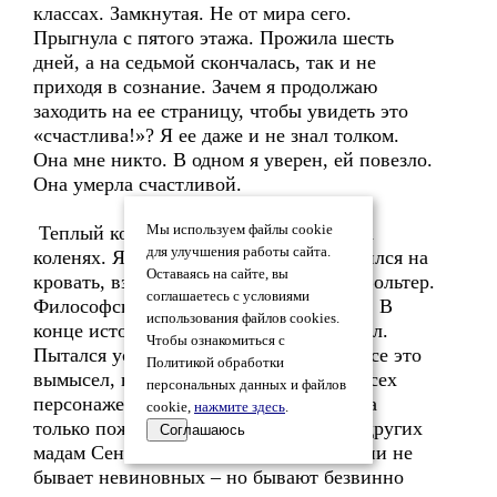
классах. Замкнутая. Не от мира сего.
Прыгнула с пятого этажа. Прожила шесть
дней, а на седьмой скончалась, так и не
приходя в сознание. Зачем я продолжаю
заходить на ее страницу, чтобы увидеть это
«счастлива!»? Я ее даже и не знал толком.
Она мне никто. В одном я уверен, ей повезло.
Она умерла счастливой.
Теплый комочек вибрировал у меня на
Мы используем файлы cookie
для улучшения работы сайта.
коленях. Я закрыл ноутбук и переместился на
Оставаясь на сайте, вы
кровать, взяв с собой книгу со стола. Вольтер.
соглашаетесь с условиями
Философские повести. Простодушный. В
использования файлов cookies.
конце истории я даже немного поплакал.
Чтобы ознакомиться с
Пытался успокоить себя мыслью, что все это
Политикой обработки
вымысел, но не помогало. В итоге из всех
персональных данных и файлов
персонажей тошноту у меня не вызвала
cookie,
нажмите здесь
.
только пожертвовавшая собой во имя других
Соглашаюсь
мадам Сент- Ив. Так оно и есть, в жизни не
бывает невиновных – но бывают безвинно