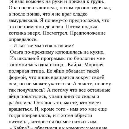
Я взял комочек на руки и прижал к груди.
Она сперва зашипела, потом грозно заурчала,
а после поняв, что я не враг сладко
замурлыкала. Я почему-то предположил, что
это непременно девочка. Потом поднял
котенка вверх. Посмотрел. Предположение
оправдалось.
- И как же мы тебя назовем?
Ольга по-прежнему копошилась на кухне.
Из школьной программы по биологии мне
запомнилась одна птица - Кайра. Морская
полярная птица. Ее яйцо обладает такой
формой, что лишь вращается вокруг своей
оси, но не может укатиться. А знаете, почему
так получилось? А потому что все остальные
яйца покатились, упали вниз со скалы и
разбились. Остались только те, кто умеет
вращаться. И, кроме того - имя это мне еще
тогда понравилось, и я хотел обрести
питомца, которого я бы мог назвать им.
- Кайра? – обратился я к комочку у меня на