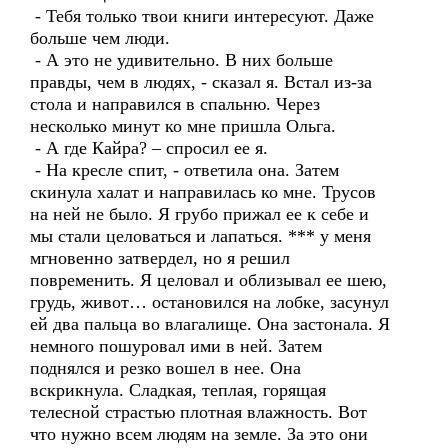
- Тебя только твои книги интересуют. Даже
больше чем люди.
- А это не удивительно. В них больше
правды, чем в людях, - сказал я. Встал из-за
стола и направился в спальню. Через
несколько минут ко мне пришла Ольга.
- А где Кайра? – спросил ее я.
- На кресле спит, - ответила она. Затем
скинула халат и направилась ко мне. Трусов
на ней не было. Я грубо прижал ее к себе и
мы стали целоваться и лапаться. *** у меня
мгновенно затвердел, но я решил
повременить. Я целовал и облизывал ее шею,
грудь, живот… остановился на лобке, засунул
ей два пальца во влагалище. Она застонала. Я
немного пошуровал ими в ней. Затем
поднялся и резко вошел в нее. Она
вскрикнула. Сладкая, теплая, горящая
телесной страстью плотная влажность. Вот
что нужно всем людям на земле. За это они