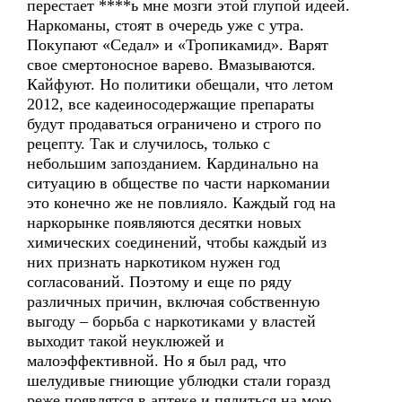
перестает ****ь мне мозги этой глупой идеей.
Наркоманы, стоят в очередь уже с утра.
Покупают «Седал» и «Тропикамид». Варят
свое смертоносное варево. Вмазываются.
Кайфуют. Но политики обещали, что летом
2012, все кадеиносодержащие препараты
будут продаваться ограничено и строго по
рецепту. Так и случилось, только с
небольшим запозданием. Кардинально на
ситуацию в обществе по части наркомании
это конечно же не повлияло. Каждый год на
наркорынке появляются десятки новых
химических соединений, чтобы каждый из
них признать наркотиком нужен год
согласований. Поэтому и еще по ряду
различных причин, включая собственную
выгоду – борьба с наркотиками у властей
выходит такой неуклюжей и
малоэффективной. Но я был рад, что
шелудивые гниющие ублюдки стали горазд
реже появлятся в аптеке и пялиться на мою