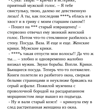
- Сука! Тварь! – кричал в истерике,
приятный мужской голос. – Я тебе
свистульку, твою, далеко не девственную
лизал! А ты, как последняя ****ь еблась и в
хвост и в гриву с моим старшим сыном!!
- Пошел на *** старый извращенец! –
стервозно отвечал ему звонкий женский
голос. Потом что-то стеклянное разбилось о
стену. Посуда. Ваза. И еще и еще. Женские
крики. Мужские крики.
- ****ь такая отпусти мои волосы!! Да что ж
ты… – злобно и одновременно жалобно
визжал мужик. Звуки борьбы. Вопли. Крики.
Бьющиеся посуда. Теперь что-то потяжелее.
Книги полетели из разбитого окна, сверкая
белыми страницами и неуклюже брякаясь на
серый асфальт. Пожилой мужчина с
проволочной бородой на расцарапанном
морщинистом лице вышел из подъезда.
- Ну и вали старый козел! – крикнула ему в
след растрепанная женщина из окна.