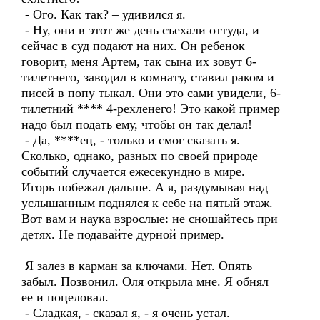
- Ого. Как так? – удивился я.
- Ну, они в этот же день съехали оттуда, и
сейчас в суд подают на них. Он ребенок
говорит, меня Артем, так сына их зовут 6-
тилетнего, заводил в комнату, ставил раком и
писей в попу тыкал. Они это сами увидели, 6-
тилетний **** 4-рехленего! Это какой пример
надо был подать ему, чтобы он так делал!
- Да, ****ец, - только и смог сказать я.
Сколько, однако, разных по своей природе
событий случается ежесекундно в мире.
Игорь побежал дальше. А я, раздумывая над
услышанным поднялся к себе на пятый этаж.
Вот вам и наука взрослые: не cношайтесь при
детях. Не подавайте дурной пример.
Я залез в карман за ключами. Нет. Опять
забыл. Позвонил. Оля открыла мне. Я обнял
ее и поцеловал.
- Сладкая, - сказал я, - я очень устал.