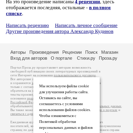
На это произведение написаны
4 рецензии
, здесь
отображается последняя, остальные -
в полном
списке
.
Написать рецензию
Написать личное сообщение
Другие произведения автора Александр Кудинов
Авторы
Произведения
Рецензии
Поиск
Магазин
Вход для авторов
О портале
Стихи.ру
Проза.ру
Портал Проза.ру предоставляет авторам возможность
свободной публикации своих литературных произведений в
сети Интернет на основании
пользовательского договора
.
Все авторские права на произведения принадлежат авторам
и охраняются
законом
. Перепечатка произведений возможна
Мы используем файлы cookie
только с согласия его автора, к которому вы можете
обратиться на его авторской странице. Ответственность за
для улучшения работы сайта.
тексты произведений авторы несут самостоятельно на
Оставаясь на сайте, вы
основании
правил публикации
и
законодательства
Российской Федерации
. Данные пользователей
соглашаетесь с условиями
обрабатываются на основании
Политики обработки персональных данных
.
использования файлов cookies.
Вы также можете посмотреть более подробную
информацию о портале
и
связаться с администрацией
.
Чтобы ознакомиться с
Политикой обработки
Ежедневная аудитория портала Проза.ру – порядка 100 тысяч
посетителей, которые в общей сумме просматривают более полумиллиона
персональных данных и файлов
страниц по данным счетчика посещаемости, который расположен справа