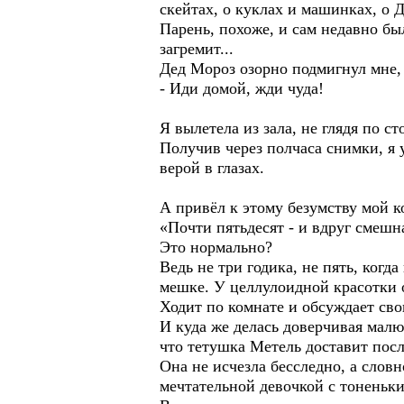
скейтах, о куклах и машинках, о 
Парень, похоже, и сам недавно бы
загремит...
Дед Мороз озорно подмигнул мне, 
- Иди домой, жди чуда!
Я вылетела из зала, не глядя по 
Получив через полчаса снимки, я
верой в глазах.
А привёл к этому безумству мой к
«Почти пятьдесят - и вдруг смешн
Это нормально?
Ведь не три годика, не пять, ког
мешке. У целлулоидной красотки о
Ходит по комнате и обсуждает св
И куда же делась доверчивая малю
что тетушка Метель доставит посл
Она не исчезла бесследно, а слов
мечтательной девочкой с тоненьки