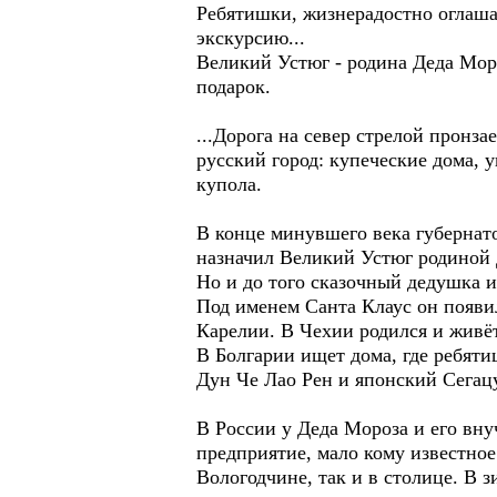
Ребятишки, жизнерадостно оглашая
экскурсию...
Великий Устюг - родина Деда Мор
подарок.
...Дорога на север стрелой пронз
русский город: купеческие дома,
купола.
В конце минувшего века губерна
назначил Великий Устюг родиной 
Но и до того сказочный дедушка и
Под именем Санта Клаус он появил
Карелии. В Чехии родился и живё
В Болгарии ищет дома, где ребяти
Дун Че Лао Рен и японский Сегацу
В России у Деда Мороза и его вну
предприятие, мало кому известное
Вологодчине, так и в столице. В 