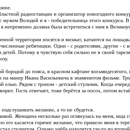
шине.
бластной радиостанции и организатор новогоднего конку
с мужем Володей и я - победительница этого конкурса. В
и я непременно должна была встретиться с ним в Велик
нной территории носятся и визжат, катаются на лошадка
численные ребятишки. Одни - с родителями, другие - с в
 детей. Потому я чувствую себя сильно не в своей тарелк
озу.
 бородой до пояса, в красном кафтане восьмидесятого, н
х на манер Ивана Васильевича в знаменитом фильме. Тро
й елью. Рядом с троном - детский стульчик. Когда очер
ворит. Гость отвечает, тоже берётся за посох, потом вста
 подслушивать желание, а то не сбудется.
мамой. Женщина несколько раз оглянулась на меня, ища г
о его касается горячее желание, что привело меня в тере
тал студентом. Однако учёба находится где-то во второй