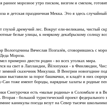
 раннее морозное утро писком, визгом и смехом, готовя
оза и детская праздничная Мекка. Это я здесь случайны
ает глухой дремучий лес. Вокруг ели-великаны, чистый ск
 уютные белые улицы, к неяркому декабрьскому солнцу в
тор Вологодчины Вячеслав Позгалёв, сговорившись с м
Деда Мороза.
мел примерно двести родин - во всех уголках мира.
ся на свет в Лапландии, Йёлопукки - в Финляндии, Чисх
т зимний сказочник Микулаш. В Венгрии новогодние под
шки выставили за порог башмачки, и кладёт в них сюрпр
-Сан тоже имеют бороды, нарядные халаты и родные пена
чки Снегурочки есть «малые родины» в Соломбале и в Ве
. Вторая - большой туристический проект федерального 
зимние каникулы поезда везут на Север тысячи школьнико