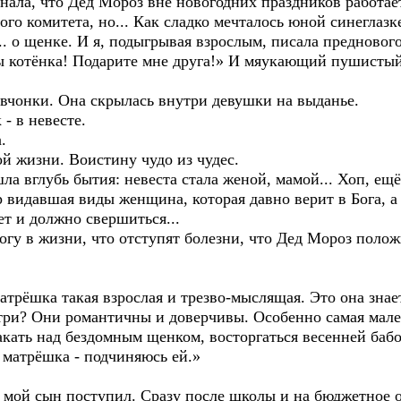
знала, что Дед Мороз вне новогодних праздников работае
о комитета, но... Как сладко мечталось юной синеглазке
.. о щенке. И я, подыгрывая взрослым, писала предново
бы котёнка! Подарите мне друга!» И мяукающий пушисты
евчонки. Она скрылась внутри девушки на выданье.
- в невесте.
.
й жизни. Воистину чудо из чудес.
ла вглубь бытия: невеста стала женой, мамой... Хоп, ещё
р видавшая виды женщина, которая давно верит в Бога, а 
т и должно свершиться...
огу в жизни, что отступят болезни, что Дед Мороз полож
атрёшка такая взрослая и трезво-мыслящая. Это она знает
нутри? Они романтичны и доверчивы. Особенно самая мал
акать над бездомным щенком, восторгаться весенней бабо
я матрёшка - подчиняюсь ей.»
т мой сын поступил. Сразу после школы и на бюджетное о