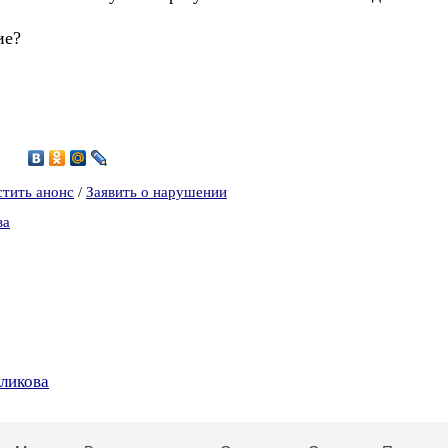
ие?
6
стить анонс
/
Заявить о нарушении
ва
уликова