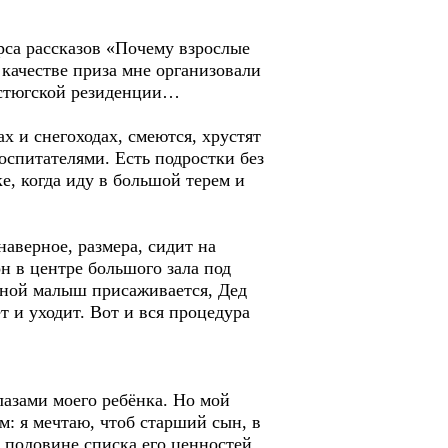
рса рассказов «Почему взрослые
 качестве приза мне организовали
оустюгской резиденции…
х и снегоходах, смеются, хрустят
оспитателями. Есть подростки без
е, когда иду в большой терем и
аверное, размера, сидит на
н в центре большого зала под
едной малыш присаживается, Дед
ёт и уходит. Вот и вся процедура
лазами моего ребёнка. Но мой
м: я мечтаю, чтоб старший сын, в
 половине списка его ценностей.