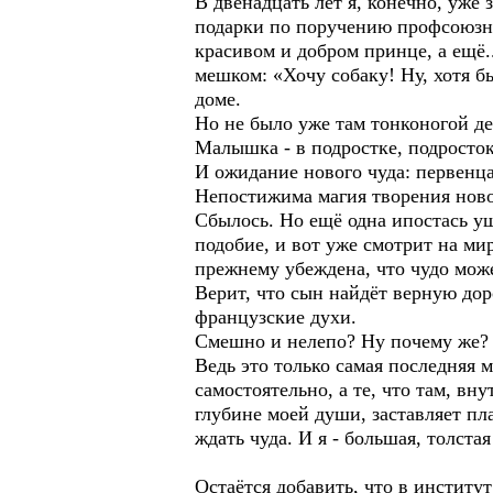
В двенадцать лет я, конечно, уже 
подарки по поручению профсоюзног
красивом и добром принце, а ещё.
мешком: «Хочу собаку! Ну, хотя 
доме.
Но не было уже там тонконогой д
Малышка - в подростке, подросток 
И ожидание нового чуда: первенца
Непостижима магия творения ново
Сбылось. Но ещё одна ипостась уш
подобие, и вот уже смотрит на ми
прежнему убеждена, что чудо може
Верит, что сын найдёт верную дор
французские духи.
Смешно и нелепо? Ну почему же?
Ведь это только самая последняя м
самостоятельно, а те, что там, в
глубине моей души, заставляет пл
ждать чуда. И я - большая, толста
Остаётся добавить, что в институ