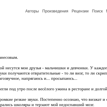
Авторы
Произведения
Рецензии
Поиск
анесовым.
ой несутся мои друзья - мальчишки и девчонки. У каждо
Звуки получаются отвратительные - то ли визг, то ли скри
гозвучное, напрягаюсь и... просыпаюсь...
 легли под утро после весёлого ужина в ресторане и долг
ромкие резкие звуки. Постепенно осознаю, что визжат и
брались школяры и терзают мой недоспавший мозг.