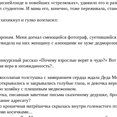
Диснейлэнде и новейших «стрелялках», удивило его и раз
л студентом. И мама его, конечно, тоже переживала, ста
хихикнул и гулко возгласил:
сторонам. Меня догнал смеющийся фотограф, суетившийся
 увидела на них женщину с алеющими не хуже дедморозо
онкурсный рассказ «Почему взрослые верят в чудо?» Вот 
ая вера в неожиданность?..
да косолапая толстушка с замиранием сердца ждала Деда 
ткрывались и закрывались голубые глаза, и девочка вери
ою хозяйку с плюшевым медвежонком.
тка, писавшая заветные письма сказочному дедушке, бро
ание адресату?
но крошечная матрёшечка скрылась внутри голенастого по
ми косичками...