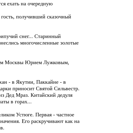
тся ехать на очередную
й гость, получивший сказочный
рипучий снег... Старинный
ознеслись многочисленные золотые
эром Москвы Юрием Лужковым,
ан - в Якутии, Паккайне - в
арки приносит Святой Сильвестр.
из Дед Мраз. Китайский дедуля
ты в горах...
ликом Устюге. Первая - частное
значения. Его раскручивают как на
в.