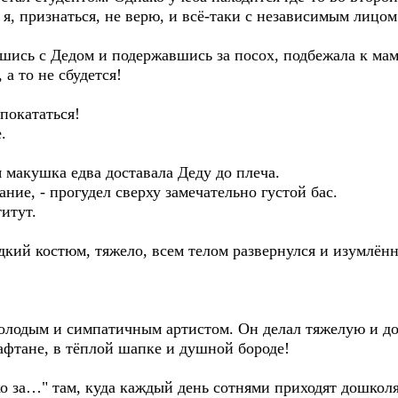
е я, признаться, не верю, и всё-таки с независимым лицо
ись с Дедом и подержавшись за посох, подбежала к мам
, а то не сбудется!
покататься!
.
я макушка едва доставала Деду до плеча.
ание, - прогудел сверху замечательно густой бас.
итут.
кий костюм, тяжело, всем телом развернулся и изумлённ
олодым и симпатичным артистом. Он делал тяжелую и до
афтане, в тёплой шапке и душной бороде!
ко за…" там, куда каждый день сотнями приходят дошколя