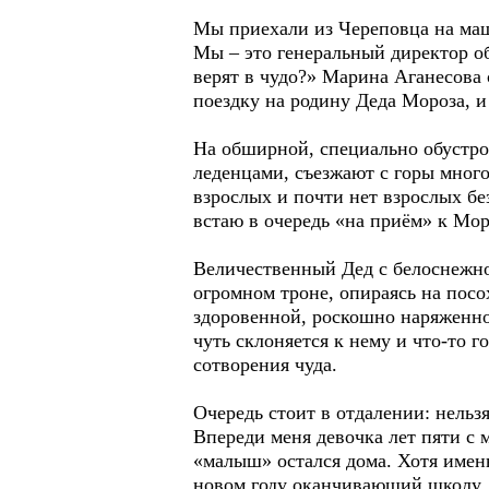
Мы приехали из Череповца на ма
Мы – это генеральный директор о
верят в чудо?» Марина Аганесова 
поездку на родину Деда Мороза, 
На обширной, специально обустрое
леденцами, съезжают с горы много
взрослых и почти нет взрослых без
встаю в очередь «на приём» к Мор
Величественный Дед с белоснежной
огромном троне, опираясь на посо
здоровенной, роскошно наряженно
чуть склоняется к нему и что-то го
сотворения чуда.
Очередь стоит в отдалении: нельзя
Впереди меня девочка лет пяти с 
«малыш» остался дома. Хотя именн
новом году оканчивающий школу, с