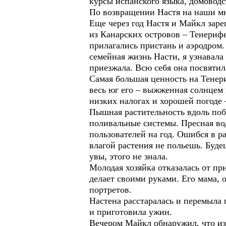
курсы испанского языка, домоводс
По возвращении Настя на наши мн
Еще через год Настя и Майкл заре
из Канарских островов – Тенерифе
прилагались пристань и аэродром. 
семейная жизнь Насти, я узнавала 
приезжала. Всю себя она посв
Самая большая ценность на Тенери
весь юг его – выжженная солнцем 
низких налогах и хорошей погоде –
Пышная растительность вдоль поб
поливальные системы. Пресная вод
пользователей на год. Ошибся в р
влагой растения не польешь. Буде
увы, этого не знала.
Молодая хозяйка отказалась от пр
делает своими руками. Его мама, 
портретов.
Настена расстаралась и перемыла 
и приготовила ужин.
Вечером Майкл обнаружил, что из