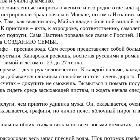
тва и учила фламенко.
огочисленные вопросы о женихе и его родне ответила кр
гистрировали брак сначала в Москве, потом в Испании, 
. Там, как выяснилось, Майкл владел большой виллой на
К пристани – яхта, к аэродрому, соответственно, самолет
от подруги. Сама Настена порвала все связи с Россией. Н
ятила СОЗДАНИЮ СЕМЬИ.
фе – пресная вода. Сам остров представляет собой боль
пустыня. Канарская роскошь, воспетая русскими в романа
 зимой и летом от 23 до 27 тепла.
ережья – дело рук человеческих. К каждой пальме, кажд
а добывается сложным способом и стоит очень дорого. 
асчетах – докупить не сможешь. Вымыться и помыть посу
шь сидеть средь засыхающей листвы, и ждать начала сле
ислуги, чем приятно удивила мужа. Он, оказывается, оче
оказывается, графиня, но лично печет яблочный пирог и
полы на обоих этажах виллы во всех восьми комнатах, на
расходован весь запас пресной воды. Шок потомок графа