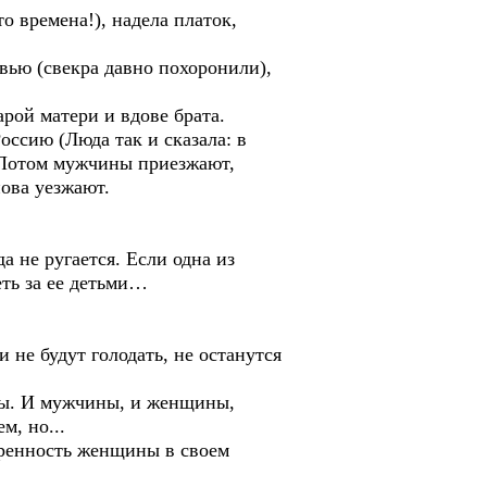
о времена!), надела платок,
вью (свекра давно похоронили),
арой матери и вдове брата.
оссию (Люда так и сказала: в
 Потом мужчины приезжают,
ова уезжают.
а не ругается. Если одна из
еть за ее детьми…
и не будут голодать, не останутся
цы. И мужчины, и женщины,
м, но...
веренность женщины в своем