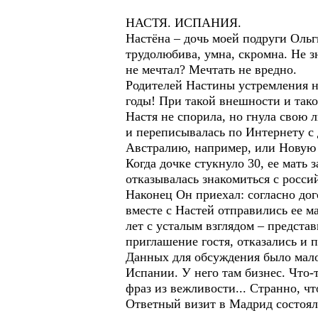
НАСТЯ. ИСПАНИЯ.
Настёна – дочь моей подруги Ольги
трудолюбива, умна, скромна. Не зн
не мечтал? Мечтать не вредно.
Родителей Настины устремления не
годы! При такой внешности и так
Настя не спорила, но гнула свою 
и переписывалась по Интернету с 
Австралию, например, или Новую
Когда дочке стукнуло 30, ее мать 
отказывалась знакомиться с росс
Наконец Он приехал: согласно дог
вместе с Настей отправились ее м
лет с усталым взглядом – предста
приглашение гостя, отказались и 
Данных для обсуждения было мало
Испании. У него там бизнес. Что-
фраз из вежливости... Странно, чт
Ответный визит в Мадрид состоялс