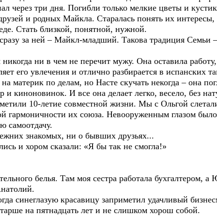
пал через три дня. Погибли только мелкие цветы и куст
друзей и родных Майкла. Старалась понять их интересы,
еде. Стать близкой, понятной, нужной.
 сразу за ней – Майкл-младший. Такова традиция Семьи –
я никогда ни в чем не перечит мужу. Она оставила работу
еляет его увлечения и отлично разбирается в испанских т
на материк по делам, но Насте скучать некогда – она по
р и киноновинок. И все она делает легко, весело, без на
метили 10-летие совместной жизни. Мы с Ольгой слетал
ой гармоничности их союза. Невооруженным глазом было
ю самоотдачу.
режних знакомых, ни о бывших друзьях...
ись и хором сказали: «Я бы так не смогла!»
ельного белья. Там моя сестра работала бухгалтером, а 
Анатолий.
когда синеглазую красавицу заприметил удачливый бизне
тарше на пятнадцать лет и не слишком хорош собой.