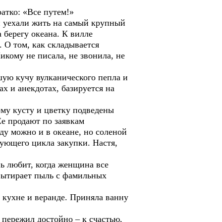
атко: «Все путем!»
и уехали жить на самый крупный
 берегу океана. К вилле
. О том, как складывается
икому не писала, не звонила, не
шую кучу вулканического пепла и
х и анекдотах, базируется на
ому кусту и цветку подведены
Ее продают по заявкам
ду можно и в океане, но соленой
дующего цикла закупки. Настя,
нь любит, когда женщина все
 вытирает пыль с фамильных
 кухне и веранде. Приняла ванну
 пережил достойно – к счастью,