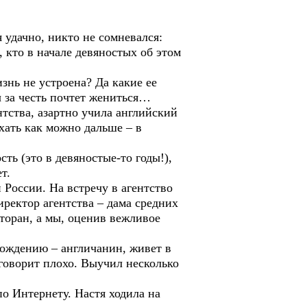
я удачно, никто не сомневался:
, кто в начале девяностых об этом
знь не устроена? Да какие ее
 за честь почтет жениться…
тства, азартно учила английский
хать как можно дальше – в
сть (это в девяностые-то годы!),
т.
 России. На встречу в агентство
иректор агентства – дама средних
торан, а мы, оценив вежливое
хождению – англичанин, живет в
 говорит плохо. Выучил несколько
о Интернету. Настя ходила на