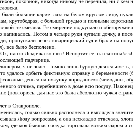
ихой, покорной, никогда никому не перечила, ни с кем 
еловека.
 были большие карие глаза на белом круглом лице, пухл
кам, крутобедрая, с большой грудью и полными коротким
вочкой не смеялся. Ее смирение подкупало и обезоружива
 напивались. Потом в четыре руки лупили дочку, а пос
ди, пропускали через товарищеский суд и брали на пору
), все было бесполезно.
х, плохо Людочка кончит! Испортит ее эта скотина!» «С
зрослеющей падчерице.
Алишером, я не знаю. Помню лишь бурную деятельность, 
-то удалось добыть фиктивную справку о беременности (б
фсоюзные деньги на покупку «приданого» (чемоданы, обу
енного отчима, перебившего в доме всю посуду. Наконец,
ю (повторюсь, для нас это была абсолютно чужая страна
лет в Ставрополе.
зменилась, только сильно располнела и выглядела значите
брасывала Люду вопросами, а она нескладно отвечала, хл
вком, где моя бывшая соседка торговала козьим сыром и 