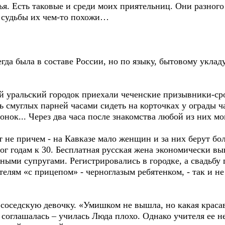
ья. Есть таковые и среди моих приятельниц. Они разного
о судьбы их чем-то похожи…
егда была в составе России, но по языку, бытовому уклад
кий уральский городок приехали чеченские призывники-с
ь смуглых парней часами сидеть на корточках у ограды ч
нок... Через два часа после знакомства любой из них мог
 не причем - на Кавказе мало женщин и за них берут бо
ог годам к 30. Бесплатная русская жена экономически в
ными супругами. Регистрировались в городке, а свадьбу г
елям «с прицепом» - черноглазым ребятенком, - так и н
соседскую девочку. «Умишком не вышла, но какая красав
соглашалась – училась Люда плохо. Однако учителя ее не