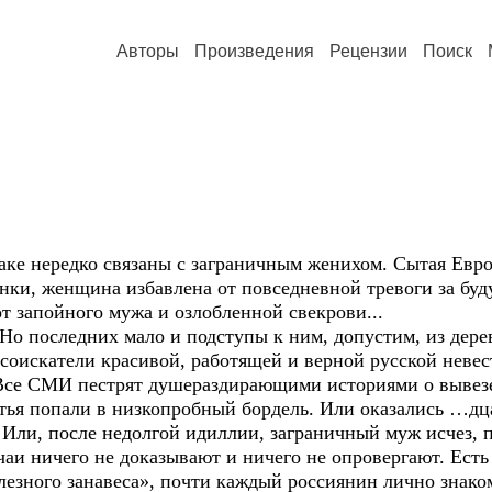
Авторы
Произведения
Рецензии
Поиск
аке нередко связаны с заграничным женихом. Сытая Евро
онки, женщина избавлена от повседневной тревоги за бу
от запойного мужа и озлобленной свекрови...
 Но последних мало и подступы к ним, допустим, из дер
оискатели красивой, работящей и верной русской невест
.. Все СМИ пестрят душераздирающими историями о вывез
тья попали в низкопробный бордель. Или оказались …дц
. Или, после недолгой идиллии, заграничный муж исчез, 
учаи ничего не доказывают и ничего не опровергают. Ес
елезного занавеса», почти каждый россиянин лично знако