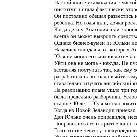
Настойчивые ухаживания с массой
институт и стала фактически вто
Он постоянно обещал развестись 
ребенка. Но годы шли, дочка росла
Когда дела у Анатолия шли хорошо
всегда он может выкроить средства
Однако бизнес-вумен из Юльки не 
Начались скандалы, от которых А
Юля не могла его «вычислить» бол
Уйти она не могла - некуда. Не п
заставляя поступать так, как ему 
разработала план: надо выйти зам
старательно изучать английский я
На реализацию плана ушло три го
была предельно разборчива. Услов
старше 40 лет - Юля хотела родить
Когда из Новой Зеландии приехал 
Дэн Юльке очень понравился, нес
Понравились его открытое лицо, в
В агентстве невесту предупредил