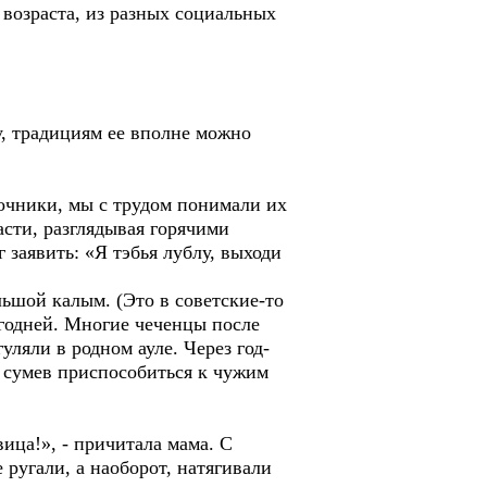
 возраста, из разных социальных
у, традициям ее вполне можно
рочники, мы с трудом понимали их
асти, разглядывая горячими
 заявить: «Я тэбья лублу, выходи
льшой калым. (Это в советские-то
ыгодней. Многие чеченцы после
уляли в родном ауле. Через год-
е сумев приспособиться к чужим
ица!», - причитала мама. С
 ругали, а наоборот, натягивали