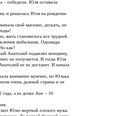
ра – победили. Юля оставила
ому и решилась Юля на рождение
вивала свой магазин, дескать, не
сходы!
о, жить становилось все трудней.
 отключив мобильник. Однажды
Но как?
ивый Анатолий подавлял женщину,
изнес не получается. И тогда Юля
Анатолий ее не достанет. И начала
лекала внимание мужчин, но Юлька
ином очень далекой страны и не
ода, а ее дочке Ане – 10.
ния.
читают Юлю жертвой плохого мужа.