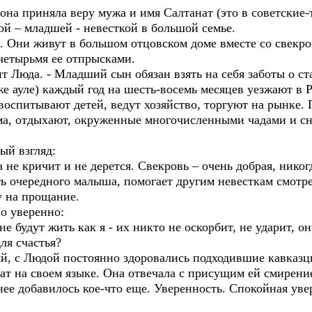
она приняла веру мужа и имя Салтанат (это в советские-т
той – младшей - невесткой в большой семье.
 Они живут в большом отцовском доме вместе со свекро
четырьмя ее отпрысками.
т Люда. - Младший сын обязан взять на себя заботы о ст
же ауле) каждый год на шесть-восемь месяцев уезжают в Р
оспитывают детей, ведут хозяйство, торгуют на рынке.
ма, отдыхают, окруженные многочисленными чадами и сн
ый взгляд:
не кричит и не дерется. Свекровь – очень добрая, никогд
ть очередного малыша, помогает другим невесткам смотр
у на прощание.
но уверенно:
не будут жить как я - их никто не оскорбит, не ударит, он
для счастья?
ый, с Людой постоянно здоровались подходившие кавказ
т на своем языке. Она отвечала с присущим ей смирение
 нее добавилось кое-что еще. Уверенность. Спокойная у