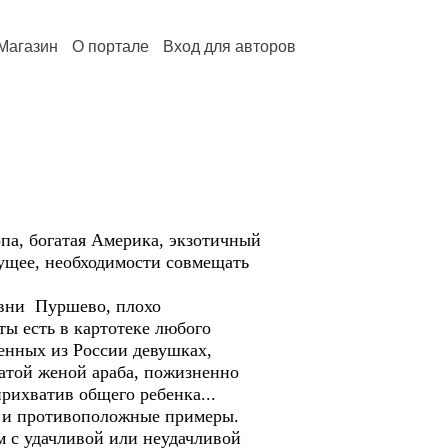
Магазин
О портале
Вход для авторов
па, богатая Америка, экзотичный
дущее, необходимости совмещать
евни Пуршево, плохо
ы есть в картотеке любого
енных из России девушках,
атой женой араба, пожизненно
прихватив общего ребенка...
ть и противоположные примеры.
м с удачливой или неудачливой