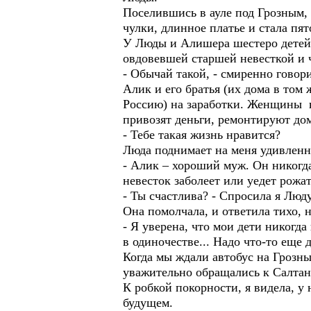
Поселившись в ауле под Грозным, 
чулки, длинное платье и стала пя
У Люды и Алишера шестеро детей.
овдовевшей старшей невесткой и 
- Обычай такой, - смиренно говори
Алик и его братья (их дома в том 
Россию) на заработки. Женщины в
привозят деньги, ремонтируют до
- Тебе такая жизнь нравится?
Люда поднимает на меня удивленн
- Алик – хороший муж. Он никогда 
невесток заболеет или уедет рожа
- Ты счастлива? - Спросила я Люд
Она помолчала, и ответила тихо, 
- Я уверена, что мои дети никогда 
в одиночестве... Надо что-то еще 
Когда мы ждали автобус на Грозн
уважительно обращались к Салтана
К робкой покорности, я видела, у
будущем.