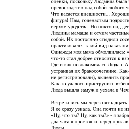
оценки, поскольку Людмила была т
превосходство над собой любого ч
Что касается внешности... Хороши
фигура! Нам, голенастым подрост
верхом уродства. Но никто над де
Людины мамаша и отчим частенько
собой. Их постоянно стыдили сосе
практиковался такой вид наказания
Однажды моя мама обмолвилась: «О
что-то стал добрее относится к в
Где и как познакомилась Люда с 
устраивая их бракосочетание. Как
не регистрировали), выделить про
Как-то удалось приструнить взбеш
Люда вышла замуж и уехала в Чечн
Встретились мы через пятнадцать 
Я ее сразу узнала. Она почти не и
«Ну, что ты? Ну, как ты?» - я за
два часа я простояла перед прила
Люды.