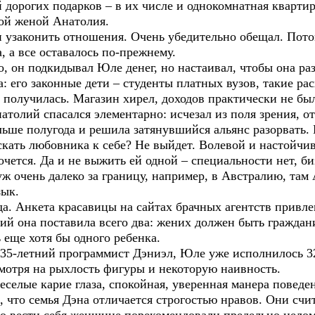
 дорогих подарков – в их числе и однокомнатная кварти
рой женой Анатолия.
и узаконить отношения. Очень убедительно обещал. Пот
, а все оставалось по-прежнему.
, он подкидывал Юле денег, но настаивал, чтобы она раз
: его законные дети – студенты платных вузов, такие ра
получилась. Магазин хирел, доходов практически не был
натолий спасался элементарно: исчезал из поля зрения,
ьше полугода и решила затянувшийся альянс разорвать. 
ускать любовника к себе? Не выйдет. Волевой и настойч
хочется. Да и не выжить ей одной – специальности нет, б
уж очень далеко за границу, например, в Австралию, там 
зык.
да. Анкета красавицы на сайтах брачных агентств прив
ий она поставила всего два: жених должен быть граждан
 еще хотя бы одного ребенка.
35-летний программист Дэниэл, Юле уже исполнилось 32 г
мотря на рыхлость фигуры и некоторую наивность.
еселые карие глаза, спокойная, уверенная манера поведе
и, что семья Дэна отличается строгостью нравов. Они с