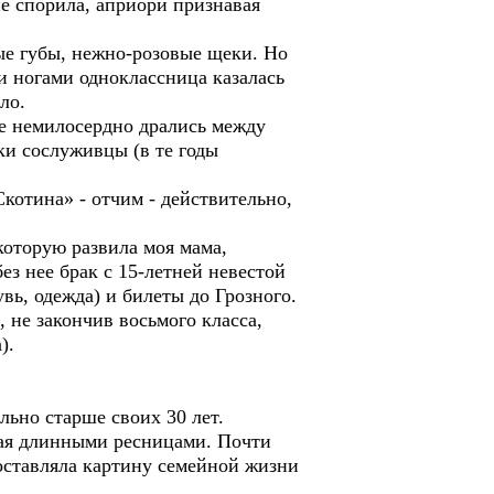
не спорила, априори признавая
ые губы, нежно-розовые щеки. Но
и ногами одноклассница казалась
ло.
ле немилосердно дрались между
ки сослуживцы (в те годы
котина» - отчим - действительно,
которую развила моя мама,
ез нее брак с 15-летней невестой
вь, одежда) и билеты до Грозного.
 не закончив восьмого класса,
).
льно старше своих 30 лет.
опая длинными ресницами. Почти
составляла картину семейной жизни