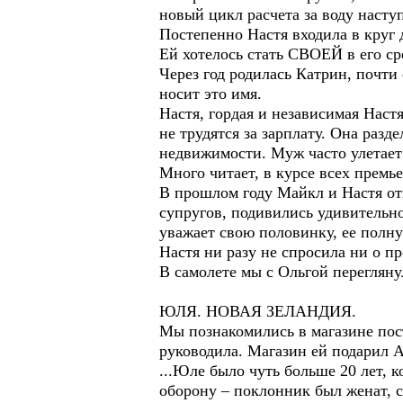
новый цикл расчета за воду насту
Постепенно Настя входила в круг 
Ей хотелось стать СВОЕЙ в его ср
Через год родилась Катрин, почти
носит это имя.
Настя, гордая и независимая Наст
не трудятся за зарплату. Она разд
недвижимости. Муж часто улетает 
Много читает, в курсе всех премье
В прошлом году Майкл и Настя от
супругов, подивились удивительн
уважает свою половинку, ее полну
Настя ни разу не спросила ни о п
В самолете мы с Ольгой переглянул
ЮЛЯ. НОВАЯ ЗЕЛАНДИЯ.
Мы познакомились в магазине пост
руководила. Магазин ей подарил 
...Юле было чуть больше 20 лет, 
оборону – поклонник был женат, с