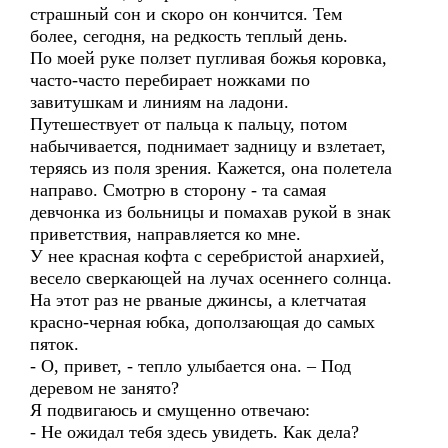
страшный сон и скоро он кончится. Тем
более, сегодня, на редкость теплый день.
По моей руке ползет пугливая божья коровка,
часто-часто перебирает ножками по
завитушкам и линиям на ладони.
Путешествует от пальца к пальцу, потом
набычивается, поднимает задницу и взлетает,
теряясь из поля зрения. Кажется, она полетела
направо. Смотрю в сторону - та самая
девчонка из больницы и помахав рукой в знак
приветствия, направляется ко мне.
У нее красная кофта с серебристой анархией,
весело сверкающей на лучах осеннего солнца.
На этот раз не рваные джинсы, а клетчатая
красно-черная юбка, доползающая до самых
пяток.
- О, привет, - тепло улыбается она. – Под
деревом не занято?
Я подвигаюсь и смущенно отвечаю:
- Не ожидал тебя здесь увидеть. Как дела?