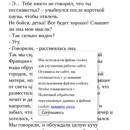
- Э… Тебе никто не говорил, что ты
пессимистка? – улыбнулся после короткой
паузы, чтобы отвлечь.
Не бойся, детка! Все будет хорошо! Слышит
ли она мои мысли?
- Так сильно видно?
- Угу.
- Говорили, - рассмеялась она.
Так мы сидели с ней вчера в «Маленькой
Франции» улицу заливают дожди. Тонны
Мы используем файлы cookie
для улучшения работы сайта.
воды обрушиваются на наш маленький
Оставаясь на сайте, вы
городок, того глядишь затопит к чертовой
соглашаетесь с условиями
матери, но не тут-то было. Тепло, исходящее
использования файлов cookies.
от света одинокой ароматической свечи, что
Чтобы ознакомиться с
разместилась на центре стола, оно будто
Политикой обработки
лечит и дает надежду. Глаза человека
персональных данных и файлов
напротив, я забыл, что она тоже болеет и
cookie,
нажмите здесь
.
забыл, что болею я. Это был длинный вечер и
Соглашаюсь
хотелось, чтобы он никогда не заканчивался.
Мы говорили, и обсуждали целую кучу