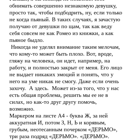
обнимать совершенно незнакомую девушку,
просто так, чтобы подбодрить, ну, если только
не когда пьяный. В таких случаях, я зачастую
получаю от девушки по щам, так как веду
себя совсем не как Ромео из книжки, а как
пьяное быдло.
Никогда не уделял внимание таким мелочам,
что кому-то может быть плохо. Вот, вроде,
гляжу на человека, он идет, например, на
работу, и полностью закрыт от меня. Его лицо
не выдает никаких эмоций и понять, что у
него на уме никак не смогу. Даже если очень
захочу. А здесь. Может из-за того, что у нас
есть общая проблема, решить мы ее не в
силах, но как-то друг другу помочь,
возможно.
Маркером на листе А4 - буква Ж, за ней
аккуратная И, потом З, Н, Ь и корявым,
грубым, неотесанным почерком «ДЕРЬМО»,
три раза подряд «ДЕРЬМО». «ДЕРЬМО».