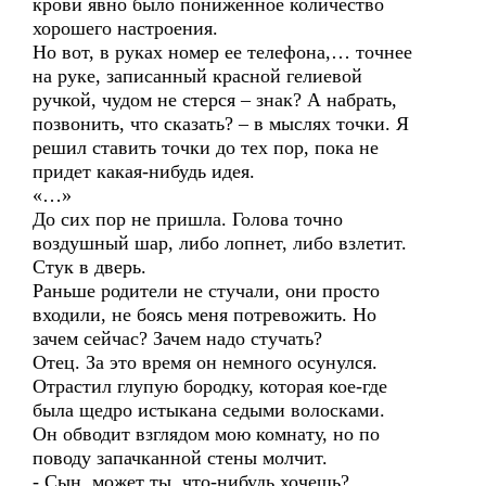
крови явно было пониженное количество
хорошего настроения.
Но вот, в руках номер ее телефона,… точнее
на руке, записанный красной гелиевой
ручкой, чудом не стерся – знак? А набрать,
позвонить, что сказать? – в мыслях точки. Я
решил ставить точки до тех пор, пока не
придет какая-нибудь идея.
«…»
До сих пор не пришла. Голова точно
воздушный шар, либо лопнет, либо взлетит.
Стук в дверь.
Раньше родители не стучали, они просто
входили, не боясь меня потревожить. Но
зачем сейчас? Зачем надо стучать?
Отец. За это время он немного осунулся.
Отрастил глупую бородку, которая кое-где
была щедро истыкана седыми волосками.
Он обводит взглядом мою комнату, но по
поводу запачканной стены молчит.
- Сын, может ты, что-нибудь хочешь?