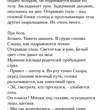
обдает холодом, он поднимается выше по
телу. Закладывает уши. Задерживая дыхание,
опускаюсь на дно. Открываю глаза – над
головой блики солнца и проплывающие тела
других ныряльщиков. Их очень много…
Про боль
Больно. Тяжело дышать. В груди спазмы.
Слышу, как надрываются легкие.
Открываю глаза. Светло как в раю. Белый
цвет стен давит на мозг.
Мрачные взгляды родителей пробуждают
страх.
- Привет – шепчу я. Во рту точно Сахара,
перед глазами млечный путь, голова
раскалывается, как кокосовый орех.
- Эй, смотрите, кто проснулся, - улыбается
отец.
Он плакал? Мешки под глазами, осунувшееся
лицо, щетина.
- Мы так волновались, - дрожащий голос