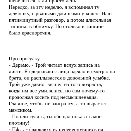
шевелиться. Или просто лень.
Нередко, за эту неделю, я вспоминал ту
девчонку, с рваными джинсами у колен. Наш
пятиминутный разговор, а потом длительная
тишина, в обнимку. Но столько в тишине
было красноречия.
Про прогулку
- Дерьмо, - Трой читает вслух запись на
листе. Я сдергиваю с лица одеяло и смотрю на
брата, он расплывается в довольной улыбке.
Трой уже давно вышел из того возраста,
когда им все умилялись, но сам почему-то
продолжал косить под несмышленыша.
Главное, чтобы не заигрался, а то вырастет
мамсиком.
- Пошли гулять, ты обещал показать мне
плотину!
- Пф… - фыркаю я и, перевернувшись на