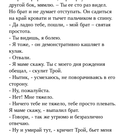
другой бок, мямлю. – Ты ее сто раз видел.
Но брат и не думает отступать. Он садиться
на край кровати и тычет пальчиком в спину.
- Да ладно тебе, пошли, - мой брат – святая
простота.
- Ты видишь, я болею.
- Я тоже, - он демонстративно кашляет в
кулак.
- Отвали.
- Я маме скажу. Ты с моего дня рождения
обещал, - скулит Трой.
- Нытик, - усмехаюсь, не поворачиваясь в его
сторону.
- Ну, пожалуйста.
- Нет! Мне тяжело.
- Ничего тебе не тяжело, тебе просто плевать.
Я маме скажу, - выпалил брат.
- Говори, - так же угрюмо и безразлично
отвечаю.
- Ну и умирай тут, - кричит Трой, бьет меня