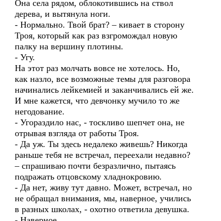
Она села рядом, облокотившись на ствол
дерева, и вытянула ноги.
- Нормально. Твой брат? – кивает в сторону
Троя, который как раз взгромождал новую
палку на вершину плотины.
- Угу.
На этот раз молчать вовсе не хотелось. Но,
как назло, все возможные темы для разговора
начинались лейкемией и заканчивались ей же.
И мне кажется, что девчонку мучило то же
негодование.
- Угораздило нас, - тоскливо шепчет она, не
отрывая взгляда от работы Троя.
- Да уж. Ты здесь недалеко живешь? Никогда
раньше тебя не встречал, переехали недавно?
– спрашиваю почти безразлично, пытаясь
подражать отцовскому хладнокровию.
- Да нет, живу тут давно. Может, встречал, но
не обращал внимания, мы, наверное, учились
в разных школах, - охотно ответила девушка.
- Наверное.