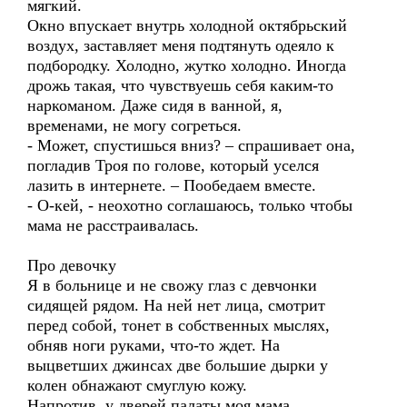
мягкий.
Окно впускает внутрь холодной октябрьский
воздух, заставляет меня подтянуть одеяло к
подбородку. Холодно, жутко холодно. Иногда
дрожь такая, что чувствуешь себя каким-то
наркоманом. Даже сидя в ванной, я,
временами, не могу согреться.
- Может, спустишься вниз? – спрашивает она,
погладив Троя по голове, который уселся
лазить в интернете. – Пообедаем вместе.
- О-кей, - неохотно соглашаюсь, только чтобы
мама не расстраивалась.
Про девочку
Я в больнице и не свожу глаз с девчонки
сидящей рядом. На ней нет лица, смотрит
перед собой, тонет в собственных мыслях,
обняв ноги руками, что-то ждет. На
выцветших джинсах две большие дырки у
колен обнажают смуглую кожу.
Напротив, у дверей палаты моя мама