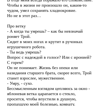
В отце меня всегда поражало его спокойствие.
Чтобы в жизни не произошло он, каким-то
чудом, умел сохранять хладнокровие.
Но не в этот раз…
Про ветку
- А когда ты умрешь? – как бы невзначай
роняет Трой.
Сидит в моих ногах и крутит в ручонках
игрушечного робота.
- Ты ведь умрешь?
Вопрос с надеждой в голосе? Или с иронией?
С горем?
Он не понимает. Жизнь без опеки или
назидания старшего брата, скорее всего, Трой
станет взрослее, мужественнее.
- Умру, - сухо.
Бессмысленным взглядом цепляюсь за окно -
яблоневая ветка царапается о стекло,
просится, чтобы впустили в душную,
пропахшую моей болезнью, комнату.