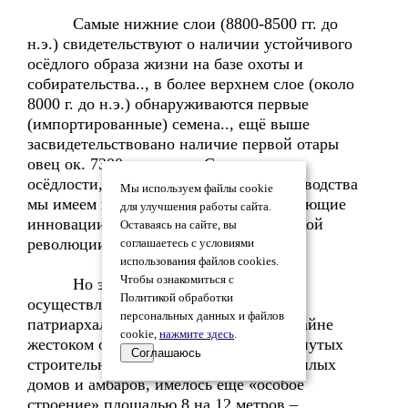
Самые нижние слои (8800-8500 гг. до
н.э.) свидетельствуют о наличии устойчивого
осёдлого образа жизни на базе охоты и
собирательства.., в более верхнем слое (около
8000 г. до н.э.) обнаруживаются первые
(импортированные) семена.., ещё выше
засвидетельствовано наличие первой отары
овец ок. 7300 г. до н.э… С наличием
осёдлости, сельского хозяйства и скотоводства
Мы используем файлы cookie
мы имеем вместе все три основополагающие
для улучшения работы сайта.
инновации первой стадии неолитической
Оставаясь на сайте, вы
революции производительных сил...
соглашаетесь с условиями
использования файлов cookies.
Чтобы ознакомиться с
Но этот технический прогресс
Политикой обработки
осуществляется в деструктивном,
персональных данных и файлов
патриархальном и иерархическом и крайне
cookie,
нажмите здесь
.
жестоком обществе. В одном из упомянутых
Соглашаюсь
строительных слоёв Чаёню, помимо жилых
домов и амбаров, имелось ещё «особое
строение» площадью 8 на 12 метров –