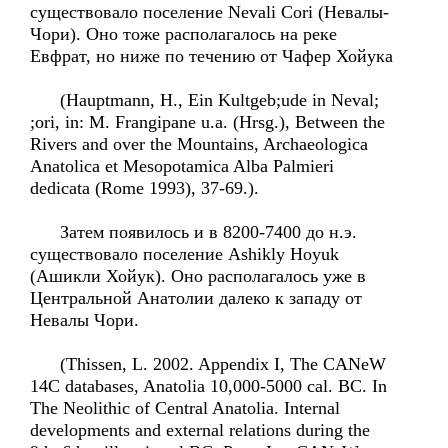
существовало поселение Nevali Cori (Невалы-
Чори). Оно тоже располагалось на реке
Евфрат, но ниже по течению от Чафер Хойука
(Hauptmann, H., Ein Kultgeb;ude in Neval;
;ori, in: M. Frangipane u.a. (Hrsg.), Between the
Rivers and over the Mountains, Archaeologica
Anatolica et Mesopotamica Alba Palmieri
dedicata (Rome 1993), 37-69.).
Затем появилось и в 8200-7400 до н.э.
существовало поселение Ashikly Hoyuk
(Ашикли Хойук). Оно располагалось уже в
Центральной Анатолии далеко к западу от
Невалы Чори.
(Thissen, L. 2002. Appendix I, The CANeW
14C databases, Anatolia 10,000-5000 cal. BC. In
The Neolithic of Central Anatolia. Internal
developments and external relations during the