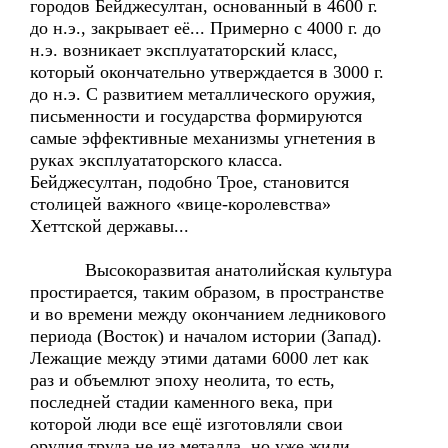
городов Бейджесултан, основанный в 4600 г.
до н.э., закрывает её... Примерно с 4000 г. до
н.э. возникает эксплуататорский класс,
который окончательно утверждается в 3000 г.
до н.э. С развитием металлического оружия,
письменности и государства формируются
самые эффективные механизмы угнетения в
руках эксплуататорского класса.
Бейджесултан, подобно Трое, становится
столицей важного «вице-королевства»
Хеттской державы...
Высокоразвитая анатолийская культура
простирается, таким образом, в пространстве
и во времени между окончанием ледникового
периода (Восток) и началом истории (Запад).
Лежащие между этими датами 6000 лет как
раз и объемлют эпоху неолита, то есть,
последней стадии каменного века, при
которой люди все ещё изготовляли свои
орудия труда не из металла, но уже жили