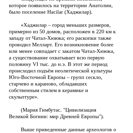
которое появилось на территории Анатолии,
было поселение Hacilar (Хаджилар).
«Хаджилар – город меньших размеров,
примерно из 50 домов, расположен в 220 км к
западу от Чатал-Хююка; его раскопки также
проводил Мелларт. Его возникновение более
или менее совпадает с закатом Чатал-Хююка,
а существование охватывает всю первую
половину VI тыс. до н.э. В этот же период
происходил подъём неолитической культуры
Юго-Восточной Европы – групп сескло,
старчево и караново, обладавших
собственным стилем в керамике и
скульптуре».
(Мария Гимбутас. "Цивилизация
Великой Богини: мир Древней Европы").
Выше приведенные данные археологов о