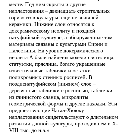
месте. Под ним скрыты и другие
напластования – двенадцать строительных
горизонтов культуры, ещё не знавшей
керамики. Нижние слои относятся к
докерамическому неолиту и поздней
натуфийской культуре, а обнаруженные там
материалы связаны с культурами Сирии и
Палестины. На уровне докерамического
неолита А были найдены модели святилища,
статуэтки, пряслица, богато украшенные
известняковые таблички и остатки
полихромных стенных росписей. В
поздненатуфийском (нижнем) слое –
деревянные таблички с росписью, таблички
из глинистого сланца, микролиты
геометрической формы и другие находки. Эти
предшествующие Чатал-Хююку
напластования свидетельствуют о длительном
развитии данной культуры, проходившем в X-
VIII тыс. до н.э.»