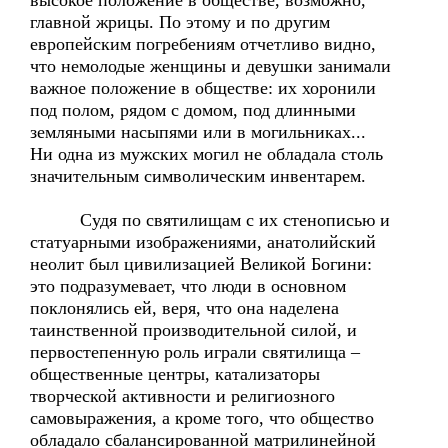
высокое положение в обществе, возможно,
главной жрицы. По этому и по другим
европейским погребениям отчетливо видно,
что немолодые женщины и девушки занимали
важное положение в обществе: их хоронили
под полом, рядом с домом, под длинными
земляными насыпями или в могильниках...
Ни одна из мужских могил не обладала столь
значительным символическим инвентарем.
Судя по святилищам с их стенописью и
статуарными изображениями, анатолийский
неолит был цивилизацией Великой Богини:
это подразумевает, что люди в основном
поклонялись ей, веря, что она наделена
таинственной производительной силой, и
первостепенную роль играли святилища –
общественные центры, катализаторы
творческой активности и религиозного
самовыражения, а кроме того, что общество
обладало сбалансированной матрилинейной