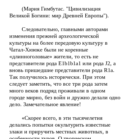
(Мария Гимбутас. "Цивилизация
Великой Богини: мир Древней Европы").
Следовательно, главными авторами
изменения прежней археологической
культуры на более передовую культуру в
Чатал-Хююке были не коренные
«длинноголовые» жители, то есть не
представители рода E1b1b1a1 или рода J2, а
вновь пришедшие представители рода R1a.
Так получилось исторически. При этом
следует заметить, что все три рода затем
много веков подряд проживали в одном
городе мирно, без войн и дружно делали одно
дело. Замечательное явление!
«Скорее всего, в эти тысячелетия
делались попытки окультурить известные
злаки и приручить местных животных, в
особенности туров. О творческом,