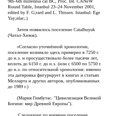
9th–6th millennia cal BC, Proc. Int. CANeW
Round Table, Istanbul 23–24 November 2001,
edited by F. G;rard and L. Thissen. Istanbul: Ege
Yay;nlar;.)
Затем появилось поселение Catalhuyuk
(Чатал-Хююк).
«Согласно уточнённой хронологии,
поселение возникло здесь примерно в 7250 г.
до н.э. и просуществовало более тысячи лет,
вплоть до 6150 г. до н.э. (или с 6500 по 5750 г.
до н.э. по относительной хронологии: именно
эта датировка фигурирует в книгах и статьях
Мелларта и других авторов, опубликованных
до 1989 г.)
(Мария Гимбутас. "Цивилизация Великой
Богини: мир Древней Европы").
Следующее по времени поселение,