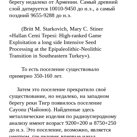
берегу недалеко от Армении. Самый древний
слой датируется 10010-9450 до н.э., а самый
поздний 9655-9288 до н.э.
(Britt M. Starkovich, Mary C. Stiner
«Hallan Сemi Tepesi: High-ranked Game
Exploitation a long side Intensive Seed
Processing at the Epipaleolithic-Neolithic
Transition in Southeastern Turkey»).
То есть поселение существовало
примерно 350-160 лет.
Затем это поселение прекратило своё
существование, но недалеко, на западном
берегу реки Тигр появилось поселение
Сayоnu (Чайоню). Найденные здесь
металлические изделия по радиоуглеродному
анализу имеют возраст 9200+200 и 8750+250
до н.э. Это поселение, возможно, является
центром, где человек впервые начал