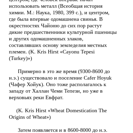
использовать металл (Всеобщая история
химии. М.: Наука, 1980, 399 с.), и центром,
где была впервые одомашнена свинья. В
окрестностях Чайоню до сих пор растут
дикие предшественники культурной пшеницы
и других одомашненных злаков,
составлявших основу земледелия местных
племен. (K. Kris Hirst «Cayonu Tepesi
(Turkey)»)
Примерно в это же время (9300-8600 до
н.э.) существовало и поселение Cafer Hoyuk
(Чафер Хойук). Оно тоже располагалось к
западу от Халлан Чеми Тепези, но уже в
верховьях реки Евфрат.
(K. Kris Hirst «Wheat Domestication The
Origins of Wheat»)
Затем появляется и в 8600-8000 до н.э.