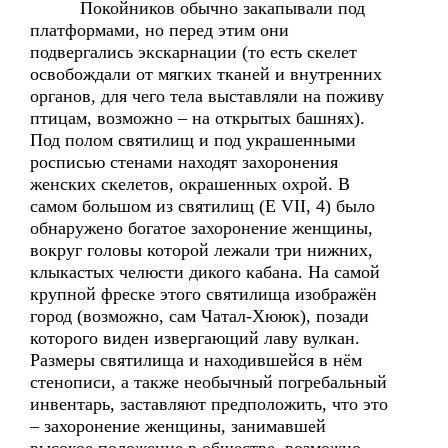
Покойников обычно закапывали под
платформами, но перед этим они
подвергались экскарнации (то есть скелет
освобождали от мягких тканей и внутренних
органов, для чего тела выставляли на поживу
птицам, возможно – на открытых башнях).
Под полом святилищ и под украшенными
росписью стенами находят захоронения
женских скелетов, окрашенных охрой. В
самом большом из святилищ (Е VII, 4) было
обнаружено богатое захоронение женщины,
вокруг головы которой лежали три нижних,
клыкастых челюсти дикого кабана. На самой
крупной фреске этого святилища изображён
город (возможно, сам Чатал-Хююк), позади
которого виден извергающий лаву вулкан.
Размеры святилища и находившейся в нём
стенописи, а также необычный погребальный
инвентарь, заставляют предположить, что это
– захоронение женщины, занимавшей