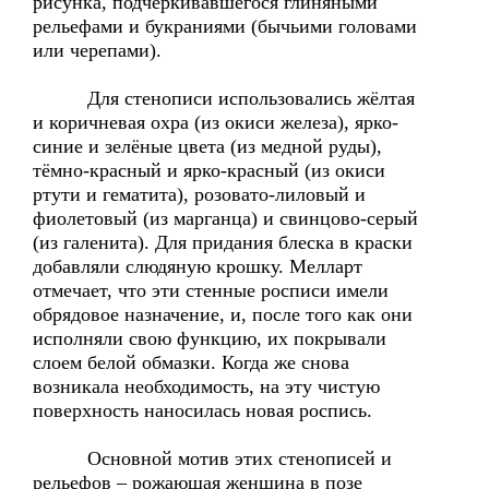
рисунка, подчёркивавшегося глиняными
рельефами и букраниями (бычьими головами
или черепами).
Для стенописи использовались жёлтая
и коричневая охра (из окиси железа), ярко-
синие и зелёные цвета (из медной руды),
тёмно-красный и ярко-красный (из окиси
ртути и гематита), розовато-лиловый и
фиолетовый (из марганца) и свинцово-серый
(из галенита). Для придания блеска в краски
добавляли слюдяную крошку. Мелларт
отмечает, что эти стенные росписи имели
обрядовое назначение, и, после того как они
исполняли свою функцию, их покрывали
слоем белой обмазки. Когда же снова
возникала необходимость, на эту чистую
поверхность наносилась новая роспись.
Основной мотив этих стенописей и
рельефов – рожающая женщина в позе