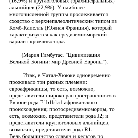
(16,9%) и круглоголовых (брахицефальных)
альпийцев (22,9%). У наиболее
многочисленной группы прослеживается
сходство с верхнепалеолитическим типом из
Комб-Капелль (Южная Франция), который
характеризуется как средиземноморский
вариант кроманьонца».
(Мария Гимбутас. "Цивилизация
Великой Богини: мир Древней Европы").
Итак, в Чатал-Хююке одновременно
проживало три разных племени:
евроафриканцы, то есть, возможно,
представители широко распространённого в
Европе рода E1b1b1a1 африканского
происхождения; протосредиземноморцы, то
есть, возможно, представители рода J2; и
представители круглоголовых альпийцев,
возможно, представители рода R1.
Ведь большинство славян и кельтов по