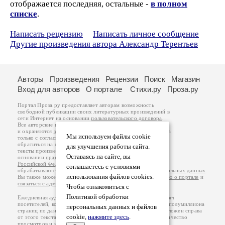
отображается последняя, остальные -
в полном
списке
.
Написать рецензию
Написать личное сообщение
Другие произведения автора Александр Терентьев
Авторы
Произведения
Рецензии
Поиск
Магазин
Вход для авторов
О портале
Стихи.ру
Проза.ру
Портал Проза.ру предоставляет авторам возможность
свободной публикации своих литературных произведений в
сети Интернет на основании
пользовательского договора
.
Все авторские права на произведения принадлежат авторам
и охраняются
законом
. Перепечатка произведений возможна
Мы используем файлы cookie
только с согласия его автора, к которому вы можете
обратиться на его авторской странице. Ответственность за
для улучшения работы сайта.
тексты произведений авторы несут самостоятельно на
Оставаясь на сайте, вы
основании
правил публикации
и
законодательства
Российской Федерации
. Данные пользователей
соглашаетесь с условиями
обрабатываются на основании
Политики обработки персональных данных
.
использования файлов cookies.
Вы также можете посмотреть более подробную
информацию о портале
и
связаться с администрацией
.
Чтобы ознакомиться с
Политикой обработки
Ежедневная аудитория портала Проза.ру – порядка 100 тысяч
посетителей, которые в общей сумме просматривают более полумиллиона
персональных данных и файлов
страниц по данным счетчика посещаемости, который расположен справа
cookie,
нажмите здесь
.
от этого текста. В каждой графе указано по две цифры: количество
просмотров и количество посетителей.