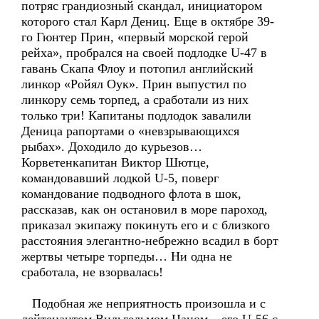
потряс грандиозный скандал, инициатором
которого стал Карл Дениц. Еще в октябре 39-
го Гюнтер Прин, «первый морской герой
рейха», пробрался на своей подлодке U-47 в
гавань Скапа Флоу и потопил английский
линкор «Ройял Оук». Прин выпустил по
линкору семь торпед, а сработали из них
только три! Капитаны подлодок завалили
Деница рапортами о «невзрывающихся
рыбах». Доходило до курьезов…
Корветенкапитан Виктор Шютце,
командовавший лодкой U-5, поверг
командование подводного флота в шок,
рассказав, как он остановил в море пароход,
приказал экипажу покинуть его и с близкого
расстояния элегантно-небрежно всадил в борт
жертвы четыре торпеды… Ни одна не
сработала, не взорвалась!
Подобная же неприятность произошла и с