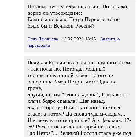
Позаимствую у тебя аналогию. Вот скажи,
верно ли утверждение:
Если бы не было Петра Первого, то не
было бы и Великой России?
Элла Лякишева
18.07.2026 18:15
Заявить о
нарушении
Великая Россия была бы, но намного позже
- так полагаю. Петр дал мощный
толчок полусонной кляче - этого не
оспоришь. Умер Петр и что? Одна на
троне,
другая, потом "леопольдовна", Елизавета -
кляча бодро скакала? Шаг назад,
два в сторону! При Екатерине поживее
стало, а потом? Да снова тудым-сюдым...
И к чему в итоге пришли? А к февралю 17-
го! России не везло на царей не только
"до Петра"... Великой Россия стала уже под