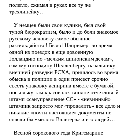
полегло, сжимая в руках все ту же
трехлинейку…
У немцев были свои кулики, был свой
тупой бюрократизм, было и до боли знакомое
русскому человеку самое обычное
разгильдяйство! Было! Например, во время
одной из поездок в еще довоенную
Голландию по «мелким шпионским делам»,
самому господину Шелленбергу, начальнику
внешней разведки РСХА, пришлось во время
обыска в полиции в один присест срочно
съесть упаковку аспирина вместе с бумагой,
поскольку там красовался вполне отчетливый
штамп «сануправление СС» - «невинный»
штампик запросто мог «провалить» все дело и
никакие «почти настоящие» документы не
спасли бы «милого Вальтера» и его людей…
Весной сорокового года Кригсмарине