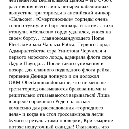
лейтенантом Вильгельмом Цаном – его U-56 c
расстояния всего лишь четырех кабельтовых
выпустила три торпеды в английский линкор
«Нельсон». «Смертоносные» торпеды очень
точно стукнули в борт линкора и затем… тихо
утонули. «Нельсон» гордо удалился, унося на
своем борту… главнокомандующего Home
Fleet адмирала Чарльза Робса, Первого лорда
Адмиралтейства сэра Уинстона Черчилля и
первого морского лорда, адмирала флота сэра
Дадли Паунда… После такого унижения и
позора для славного подводного флота рейха,
терпение Деница лопнуло и он доложил
ОКМ-Oberkommandomarine, что не меньше
трети торпед оказываются бракованными и
решительно отказываются взрываться! Лишь
в апреле сорокового Редер назначает
комиссию для расследования «торпедного
дела» и когда на стол гроссадмирала легли
бумаги с результатами проверки, Кригсмарине
потряс нешуточный скандал! Оказалось, что