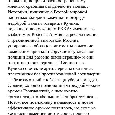
порядок», вопреки распространенному
мнению, срабатывало далеко не всегда…
Историки, пишущие о Второй мировой,
частенько «кидают камушки в огород»
недоброй памяти товарища Кулика,
ведавшего вооружением РККА: именно его
«заботами» Красная Армия встречала немцев
с трехлинейной винтовкой Мосина
устаревшего образца – автоматы «высокие
комиссии» признали «оружием буржуазной
полиции для разгона демонстраций» и они
почти не производились. Именно из-за
Кулика советские артиллеристы оказались
практически без противотанковой артиллерии
– «безграмотный снабженец» убедил вождя и
Сталин, хорошо помнивший «трехдюймовки»
времен Гражданской, с ним охотно
согласился, что «большие калибры лучше»…
Потом все потихоньку наладилось и новое
эффективное оружие появилось, но сколько
же красноармейцев летом сорок первого