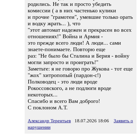
родились. Не так и просто убедить
комиссии ( а в них частенько кулики
и прочие "грамотеи", умевшие только орать
и водку жрать... ), что
"этот автомат надежен и прекрасен во всех
отношениях!" Война и Армия -
это прежде всего люди! А люди... сами
знаете-понимаете. Повторю еще
раз: "Не было бы Сталина и Берия - войну
могли запросто и проиграть!"
Заметьте: я не говорю про Жукова - тот еще
"жох" хитропопый (пардон-с!)
Полководец - это люди вроде
Рокоссовского, а не подлюги вроде
некоторых...
Спасибо и всего Вам доброго!
С поклоном А.Т.
Александр Терентьев
18.07.2026 18:06
Заявить о
нарушении