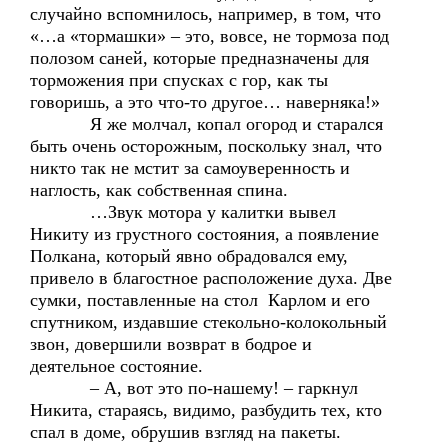
случайно вспомнилось, например, в том, что
«…а «тормашки» – это, вовсе, не тормоза под
полозом саней, которые предназначены для
торможения при спусках с гор, как ты
говоришь, а это что-то другое… наверняка!»
Я же молчал, копал огород и старался
быть очень осторожным, поскольку знал, что
никто так не мстит за самоуверенность и
наглость, как собственная спина.
…Звук мотора у калитки вывел
Никиту из грустного состояния, а появление
Полкана, который явно обрадовался ему,
привело в благостное расположение духа. Две
сумки, поставленные на стол Карлом и его
спутником, издавшие стекольно-колокольный
звон, довершили возврат в бодрое и
деятельное состояние.
– А, вот это по-нашему! – гаркнул
Никита, стараясь, видимо, разбудить тех, кто
спал в доме, обрушив взгляд на пакеты.