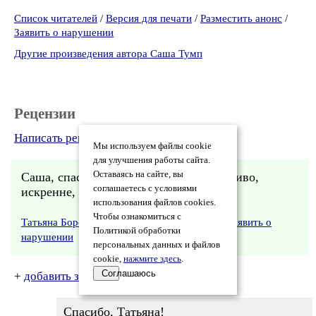
Список читателей
/
Версия для печати
/
Разместить анонс
/
Заявить о нарушении
Другие произведения автора Саша Тумп
Рецензии
Написать рецензию
Мы используем файлы cookie
для улучшения работы сайта.
Оставаясь на сайте, вы
Саша, спасибо за произведение. Правдиво,
соглашаетесь с условиями
искренне, художественно.
использования файлов cookies.
Чтобы ознакомиться с
Татьяна Боронтова
24.12.2016 15:34
•
Заявить о
Политикой обработки
нарушении
персональных данных и файлов
cookie,
нажмите здесь
.
Соглашаюсь
+
добавить замечания
Спасибо, Татьяна!