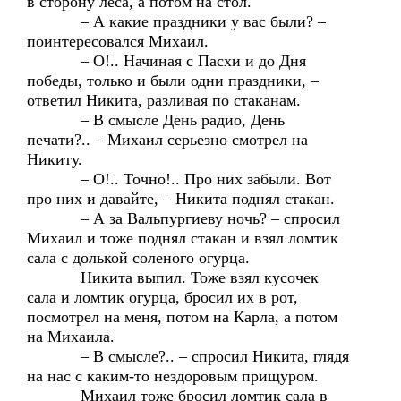
в сторону леса, а потом на стол.
– А какие праздники у вас были? –
поинтересовался Михаил.
– О!.. Начиная с Пасхи и до Дня
победы, только и были одни праздники, –
ответил Никита, разливая по стаканам.
– В смысле День радио, День
печати?.. – Михаил серьезно смотрел на
Никиту.
– О!.. Точно!.. Про них забыли. Вот
про них и давайте, – Никита поднял стакан.
– А за Вальпургиеву ночь? – спросил
Михаил и тоже поднял стакан и взял ломтик
сала с долькой соленого огурца.
Никита выпил. Тоже взял кусочек
сала и ломтик огурца, бросил их в рот,
посмотрел на меня, потом на Карла, а потом
на Михаила.
– В смысле?.. – спросил Никита, глядя
на нас с каким-то нездоровым прищуром.
Михаил тоже бросил ломтик сала в