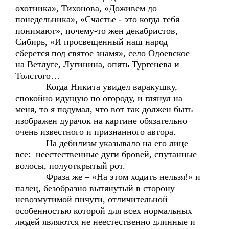
охотника», Тихонова, «Доживем до
понедельника», «Счастье - это когда тебя
понимают», почему-то жен декабристов,
Сибирь, «И просвещенный наш народ
сберется под святое знамя», село Одоевское
на Ветлуге, Лугинина, опять Тургенева и
Толстого…
Когда Никита увидел варакушку,
спокойно идущую по огороду, и глянул на
меня, то я подумал, что вот так должен быть
изображен дурачок на картине обязательно
очень известного и признанного автора.
На дебилизм указывало на его лице
все: неестественные дуги бровей, спутанные
волосы, полуоткрытый рот.
Фраза же – «На этом ходить нельзя!» и
палец, безобразно вытянутый в сторону
невозмутимой пичуги, отличительной
особенностью которой для всех нормальных
людей являются не неестественно длинные и