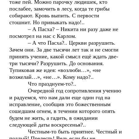
тоже пей. Можно парочку людишек, кто
послабее, замочить в лесу, когда те грибы
собирают. Кровь выпить. С первости
стошнит. Но привыкать надо!..
– А Пасха? – Никита ни разу даже не
посмотрел на нас с Карлом.
– А что Пасха?.. Церкви разрушить.
Зачем они. За две тысячи лет так и не смогли
принять учение, какой смысл ещё ждать две-
три тысячи? Разрушить. До основания.
Тупиковая же идея: «возлюби…», «не
возжелай…», «не…». Кому надо?..
Что празднуем-то?..
Очередной год сопротивления учению
и радуемся, что нам дали еще один год на
исправление, сообщив это божественным
сошедшим огнем, в течении которого опять
будем не жить, а гадить, в ожидании
следующей даты воскресенья?..
Честным-то быть приятнее. Честный и
подлый! Прелесть! Ведь если бы не