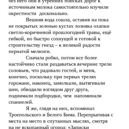
без него они в утренних поисках дорог к
источникам молока самостоятельно изучили
окрестности досконально.
Вешняя вода сошла, оставив на пока
не покрытых зеленью кустах лозняка охапки
светло-коричневой прошлогодней травы, ещё
гибкой, но быстро сохнущей и готовой к
строительству гнезд – к великой радости
пернатой мелюзги.
Сначала робко, потом все более
настойчиво стали раздаваться вечерние трели
соловьев, что радовало гостей, и меня,
конечно, поскольку при первых трелях
горожане, наконец, замолкали, вытягивали
шеи, обводили взглядом друг друга,
поднимали подбородки, чем напоминали
спаниелей.
Я же, глядя на них, вспоминал
Троепольского и Белого Бима. Перепрыгивая с
места на место в спутанных мыслях, смотря
на не вскопанный огород: «Записки