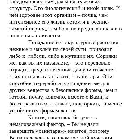
заведомо вредным для многих живых
структур. Это биологический и иной шлак. И
чем здоровее этот организм – почва, чем
интенсивнее его жизнь летом и в осенне-
зимний период, тем больше вредных шлаков в
почве накапливается.
Попадание их в культурные растения,
нежные и чахлые по своей сути, приводит
либо к гибели, либо к мутации их. Сорняки
же, как вы их называете, – это передовые
отряды, предназначенные для уничтожения
этих шлаков, так сказать, – санитары. Они
способны переработать эти ядовитые для
других вещества в безопасные формы, чем и
готовят почву, конечно, вместе с Вами, к
более развитым, а значит, повторюсь, и менее
устойчивым формам жизни.
Кстати, советовал бы учесть
немаловажный фактор, – Вы не дали
завершить «санитарам» начатое, поэтому
Ваша надежда, что в компостной куче они