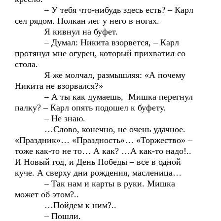
– У тебя что-нибудь здесь есть? – Карл
сел рядом. Полкан лег у него в ногах.
Я кивнул на буфет.
– Думал: Никита взорвется, – Карл
протянул мне огурец, который прихватил со
стола.
Я же молчал, размышляя: «А почему
Никита не взорвался?»
– А ты как думаешь, Мишка перегнул
палку? – Карл опять подошел к буфету.
– Не знаю.
…Слово, конечно, не очень удачное.
«Праздник»… «Праздность»… «Торжество» –
тоже как-то не то… А как? …А как-то надо!..
И Новый год, и День Победы – все в одной
куче. А сверху дни рождения, масленица…
– Так нам и карты в руки. Мишка
может об этом?..
…Пойдем к ним?..
– Пошли.