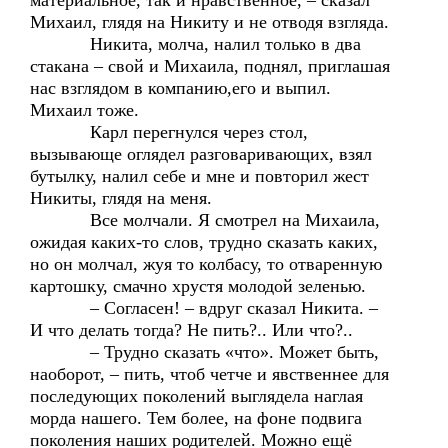
материальное, так и нравственное, – сказал
Михаил, глядя на Никиту и не отводя взгляда.
Никита, молча, налил только в два
стакана – свой и Михаила, поднял, приглашая
нас взглядом в компанию,его и выпил.
Михаил тоже.
Карл перегнулся через стол,
вызывающе оглядел разговаривающих, взял
бутылку, налил себе и мне и повторил жест
Никиты, глядя на меня.
Все молчали. Я смотрел на Михаила,
ожидая каких-то слов, трудно сказать каких,
но он молчал, жуя то колбасу, то отваренную
картошку, смачно хрустя молодой зеленью.
– Согласен! – вдруг сказал Никита. –
И что делать тогда? Не пить?.. Или что?..
– Трудно сказать «что». Может быть,
наоборот, – пить, чтоб четче и явственнее для
последующих поколений выглядела наглая
морда нашего. Тем более, на фоне подвига
поколения наших родителей. Можно ещё