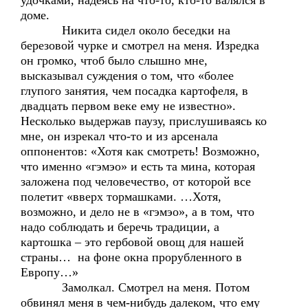
удочками, надеясь на что-то, кто-то валялся в
доме.
Никита сидел около беседки на
березовой чурке и смотрел на меня. Изредка
он громко, чтоб было слышно мне,
высказывал суждения о том, что «более
глупого занятия, чем посадка картофеля, в
двадцать первом веке ему не известно».
Несколько выдержав паузу, прислушиваясь ко
мне, он изрекал что-то и из арсенала
оппонентов: «Хотя как смотреть! Возможно,
что именно «гэмэо» и есть та мина, которая
заложена под человечество, от которой все
полетит «вверх тормашками. …Хотя,
возможно, и дело не в «гэмэо», а в том, что
надо соблюдать и беречь традиции, а
картошка – это гербовой овощ для нашей
страны… на фоне окна прорубленного в
Европу…»
Замолкал. Смотрел на меня. Потом
обвинял меня в чем-нибудь далеком, что ему