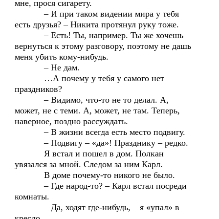
мне, прося сигарету.
– И при таком видении мира у тебя
есть друзья? – Никита протянул руку тоже.
– Есть! Ты, например. Ты же хочешь
вернуться к этому разговору, поэтому не дашь
меня убить кому-нибудь.
– Не дам.
…А почему у тебя у самого нет
праздников?
– Видимо, что-то не то делал. А,
может, не с теми. А, может, не там. Теперь,
наверное, поздно рассуждать.
– В жизни всегда есть место подвигу.
– Подвигу – «да»! Празднику – редко.
Я встал и пошел в дом. Полкан
увязался за мной. Следом за ним Карл.
В доме почему-то никого не было.
– Где народ-то? – Карл встал посреди
комнаты.
– Да, ходят где-нибудь, – я «упал» в
кресло.