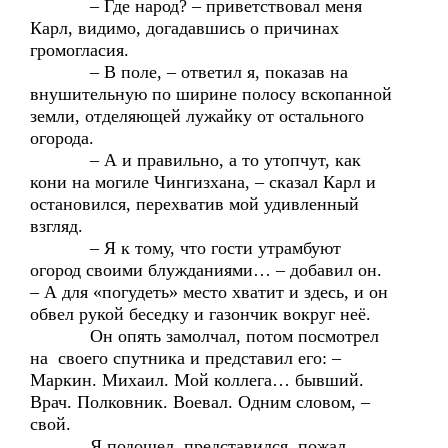
– Где народ? – приветствовал меня
Карл, видимо, догадавшись о причинах
громогласия.
– В поле, – ответил я, показав на
внушительную по ширине полосу вскопанной
земли, отделяющей лужайку от остального
огорода.
– А и правильно, а то утопчут, как
кони на могиле Чингизхана, – сказал Карл и
остановился, перехватив мой удивленный
взгляд.
– Я к тому, что гости утрамбуют
огород своими блужданиями… – добавил он.
– А для «погудеть» место хватит и здесь, и он
обвел рукой беседку и газончик вокруг неё.
Он опять замолчал, потом посмотрел
на своего спутника и представил его: –
Маркин. Михаил. Мой коллега… бывший.
Врач. Полковник. Воевал. Одним словом, –
свой.
Я подошел, представился, пожал