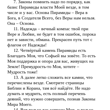
7. Законы помнить надо по порядку, как
базис Пирамиды власти Моей везде, в том
числе и у вас. Основа Пирамиды – Вера в
Бога, в Создателя Всего, без Веры нам нельзя.
Она – Основа.
11. Надежда – вечный компас твой при
Вере и Любви, не будет в том ошибок, порока
нет и зависти, обмана. Прекрасен путь тот с
флагом от Надежды!
12. Четвёртый камень Пирамиды есть
Благодать Моя, что Софьей вы зовёте. То есть
Моя поддержка и опора для вас, живущих на
Земле! Премудрость-то Моя, хотите –
Мудрость тоже!
13. А далее легко сложить все камни, что
перечислены везде. Смотрите страницы
Библии и Корана, там всё найдёте. Не надо
думать и мудрить, есть полный перечень
деяний, что нужно совершить, познав Законы
Мира Моего.
14. Вот только так устроен Мир, и только