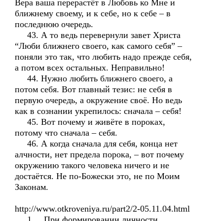
Вера ваша перерастёт в Любовь ко Мне и
ближнему своему, и к себе, но к себе – в
последнюю очередь.
43. А то ведь перевернули завет Христа
“Люби ближнего своего, как самого себя” –
поняли это так, что любить надо прежде себя,
а потом всех остальных. Неправильно!
44. Нужно любить ближнего своего, а
потом себя. Вот главный тезис: не себя в
первую очередь, а окружение своё. Но ведь
как в сознании укрепилось: сначала – себя!
45. Вот почему и живёте в пороках,
потому что сначала – себя.
46. А когда сначала для себя, конца нет
алчности, нет предела порока, – вот почему
окружению такого человека ничего и не
достаётся. Не по-Божески это, не по Моим
Законам.
http://www.otkroveniya.ru/part2/2-05.11.04.html
1. ...При формировании личности