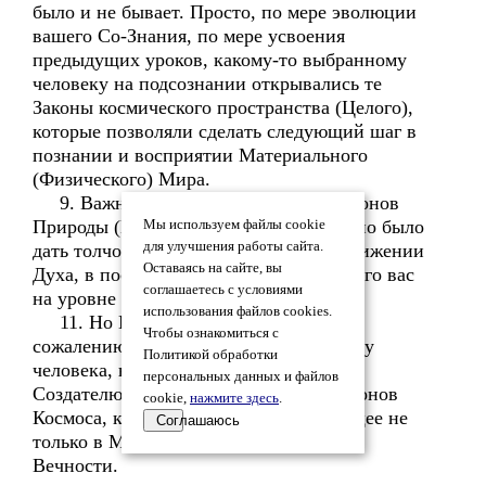
было и не бывает. Просто, по мере эволюции
вашего Со-Знания, по мере усвоения
предыдущих уроков, какому-то выбранному
человеку на подсознании открывались те
Законы космического пространства (Целого),
которые позволяли сделать следующий шаг в
познании и восприятии Материального
(Физического) Мира.
9. Важнее то, что открытие вам Законов
Природы (Материального Мира) должно было
Мы используем файлы cookie
для улучшения работы сайта.
дать толчок вашему Со-Знанию в постижении
Оставаясь на сайте, вы
Духа, в постижении Мира, окружающего вас
соглашаетесь с условиями
на уровне высоких вибраций.
использования файлов cookies.
11. Но Мои Великие подсказки, к
Чтобы ознакомиться с
сожалению, становились гимном разуму
Политикой обработки
человека, но ни разу не стали гимном
персональных данных и файлов
Создателю и той строгой Системе Канонов
cookie,
нажмите здесь
.
Космоса, которой подчиняется всё Сущее не
Соглашаюсь
только в Материальном Мире, но и в
Вечности.