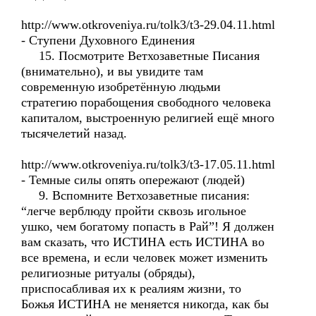
http://www.otkroveniya.ru/tolk3/t3-29.04.11.html
- Ступени Духовного Единения
15. Посмотрите Ветхозаветные Писания
(внимательно), и вы увидите там
современную изобретённую людьми
стратегию порабощения свободного человека
капиталом, выстроенную религией ещё много
тысячелетий назад.
http://www.otkroveniya.ru/tolk3/t3-17.05.11.html
- Темные силы опять опережают (людей)
9. Вспомните Ветхозаветные писания:
“легче верблюду пройти сквозь игольное
ушко, чем богатому попасть в Рай”! Я должен
вам сказать, что ИСТИНА есть ИСТИНА во
все времена, и если человек может изменить
религиозные ритуалы (обряды),
приспосабливая их к реалиям жизни, то
Божья ИСТИНА не меняется никогда, как бы