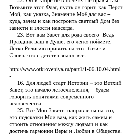
22. Он в Мире не в почёте. Не правы там!
Возьмите этот Флаг, пусть он горит, как Перст
Мой, как указка, Знамение Моё для вас –
куда, зачем и как построить светлый Дом без
зависти и злости навсегда.
23. Вот вам Завет для рода своего! Ведь
Праздник ваш в Душе, его легко поймёте.
Легко Религию привить на этот базис и
Слова, что с детства знают все.
http://www.otkroveniya.ru/part1/1-06.10.04.html
-
16. Для людей старт Истории – это Ветхий
Завет, это начало летосчисления, – будем
говорить понятиями современного
человечества.
25. Все Мои Заветы направлены на это,
это подсказки Мои вам, как жить самим и
строить отношения между людьми и как
достичь гармонии Веры и Любви в Обществе.