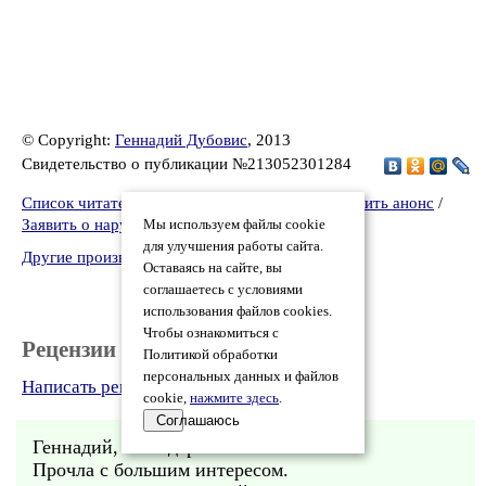
© Copyright:
Геннадий Дубовис
, 2013
Свидетельство о публикации №213052301284
Список читателей
/
Версия для печати
/
Разместить анонс
/
Заявить о нарушении
Мы используем файлы cookie
для улучшения работы сайта.
Другие произведения автора Геннадий Дубовис
Оставаясь на сайте, вы
соглашаетесь с условиями
использования файлов cookies.
Чтобы ознакомиться с
Рецензии
Политикой обработки
персональных данных и файлов
Написать рецензию
cookie,
нажмите здесь
.
Соглашаюсь
Геннадий, благодарю.
Прочла с большим интересом.