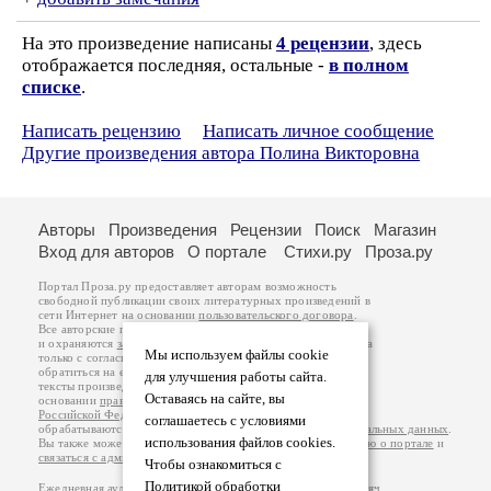
На это произведение написаны
4 рецензии
, здесь
отображается последняя, остальные -
в полном
списке
.
Написать рецензию
Написать личное сообщение
Другие произведения автора Полина Викторовна
Авторы
Произведения
Рецензии
Поиск
Магазин
Вход для авторов
О портале
Стихи.ру
Проза.ру
Портал Проза.ру предоставляет авторам возможность
свободной публикации своих литературных произведений в
сети Интернет на основании
пользовательского договора
.
Все авторские права на произведения принадлежат авторам
и охраняются
законом
. Перепечатка произведений возможна
Мы используем файлы cookie
только с согласия его автора, к которому вы можете
обратиться на его авторской странице. Ответственность за
для улучшения работы сайта.
тексты произведений авторы несут самостоятельно на
Оставаясь на сайте, вы
основании
правил публикации
и
законодательства
Российской Федерации
. Данные пользователей
соглашаетесь с условиями
обрабатываются на основании
Политики обработки персональных данных
.
использования файлов cookies.
Вы также можете посмотреть более подробную
информацию о портале
и
связаться с администрацией
.
Чтобы ознакомиться с
Политикой обработки
Ежедневная аудитория портала Проза.ру – порядка 100 тысяч