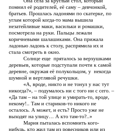
Она села за круглый стол, который
помнил её родителей, её саму – девчонкой,
братьев. Прошлась ладонями по скатерке, по
углам которой когда-то мама вышила
незатейливые маки, васильки и ромашки,
посмотрела на руки. Пальцы лежали
коричневыми шалашиками. Она прижала
ладонью ладонь к столу, распрямила их и
стала смотреть в окно.
Солнце еще пряталось за верхушками
деревьев, которые подступали почти к самой
деревне, окружая её полукольцом, у некогда
шумной и вертлявой речушки.
«А, вроде, никто и не тонул у нас тут
никогда?», – подумалось ни с того ни с сего. –
«Да там – на той улице и умирать-то, вроде,
некому!.. Там и стариков-то никого не
осталось. А может, и есть? Просто уже не
выходят на улицу… А кто там-то?..»
Мария пыталась вспомнить кого-
нибудь, кто жил там из ровесников или из