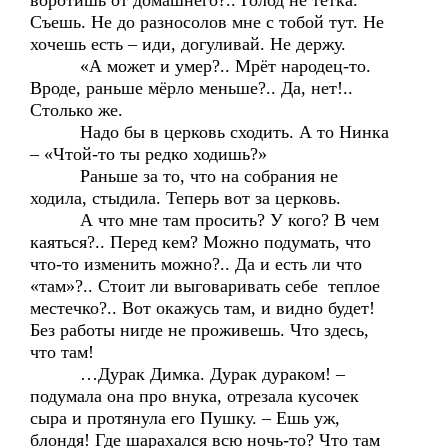
воротишь от домашнего?.. Голод не тетка.
Съешь. Не до разносолов мне с тобой тут. Не
хочешь есть – иди, догуливай. Не держу.
«А может и умер?.. Мрёт народец-то.
Вроде, раньше мёрло меньше?.. Да, нет!..
Столько же.
Надо бы в церковь сходить. А то Нинка
– «Чтой-то ты редко ходишь?»
Раньше за то, что на собрания не
ходила, стыдила. Теперь вот за церковь.
А что мне там просить? У кого? В чем
каяться?.. Перед кем? Можно подумать, что
что-то изменить можно?.. Да и есть ли что
«там»?.. Стоит ли выговаривать себе теплое
местечко?.. Вот окажусь там, и видно будет!
Без работы нигде не проживешь. Что здесь,
что там!
…Дурак Димка. Дурак дураком! –
подумала она про внука, отрезала кусочек
сыра и протянула его Пушку. – Ешь уж,
блондя! Где шарахался всю ночь-то? Что там