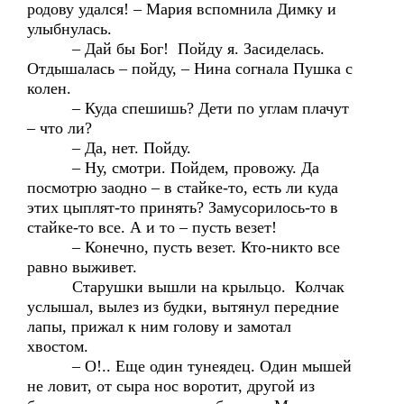
родову удался! – Мария вспомнила Димку и
улыбнулась.
– Дай бы Бог! Пойду я. Засиделась.
Отдышалась – пойду, – Нина согнала Пушка с
колен.
– Куда спешишь? Дети по углам плачут
– что ли?
– Да, нет. Пойду.
– Ну, смотри. Пойдем, провожу. Да
посмотрю заодно – в стайке-то, есть ли куда
этих цыплят-то принять? Замусорилось-то в
стайке-то все. А и то – пусть везет!
– Конечно, пусть везет. Кто-никто все
равно выживет.
Старушки вышли на крыльцо. Колчак
услышал, вылез из будки, вытянул передние
лапы, прижал к ним голову и замотал
хвостом.
– О!.. Еще один тунеядец. Один мышей
не ловит, от сыра нос воротит, другой из