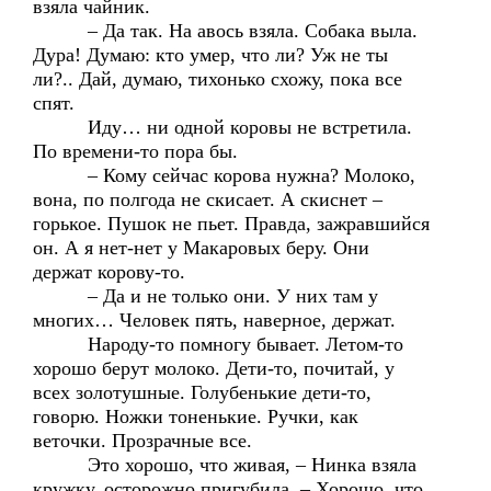
взяла чайник.
– Да так. На авось взяла. Собака выла.
Дура! Думаю: кто умер, что ли? Уж не ты
ли?.. Дай, думаю, тихонько схожу, пока все
спят.
Иду… ни одной коровы не встретила.
По времени-то пора бы.
– Кому сейчас корова нужна? Молоко,
вона, по полгода не скисает. А скиснет –
горькое. Пушок не пьет. Правда, зажравшийся
он. А я нет-нет у Макаровых беру. Они
держат корову-то.
– Да и не только они. У них там у
многих… Человек пять, наверное, держат.
Народу-то помногу бывает. Летом-то
хорошо берут молоко. Дети-то, почитай, у
всех золотушные. Голубенькие дети-то,
говорю. Ножки тоненькие. Ручки, как
веточки. Прозрачные все.
Это хорошо, что живая, – Нинка взяла
кружку, осторожно пригубила. – Хорошо, что