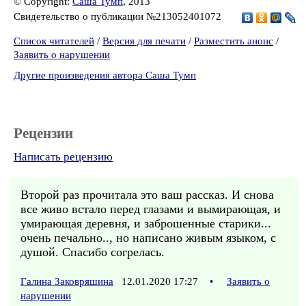
© Copyright:
Саша Тумп
, 2013
Свидетельство о публикации №213052401072
Список читателей
/
Версия для печати
/
Разместить анонс
/
Заявить о нарушении
Другие произведения автора Саша Тумп
Рецензии
Написать рецензию
Второй раз прочитала это ваш рассказ. И снова
все живо встало перед глазами и вымирающая, и
умирающая деревня, и заброшенные старики...
очень печально.., но написано живым языком, с
душой. Спасибо согрелась.
Галина Заковряшина
12.01.2020 17:27
•
Заявить о
нарушении