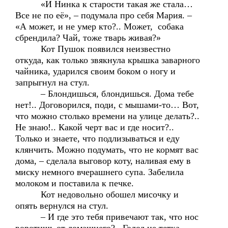
«И Нинка к старости такая же стала…
Все не по её», – подумала про себя Мария. –
«А может, и не умер кто?.. Может, собака
сбрендила? Чай, тоже тварь живая?»
Кот Пушок появился неизвестно
откуда, как только звякнула крышка заварного
чайника, ударился своим боком о ногу и
запрыгнул на стул.
– Блондишься, блондишься. Дома тебе
нет!.. Договорился, поди, с мышами-то… Вот,
что можно столько времени на улице делать?..
Не знаю!.. Какой черт вас и где носит?..
Только и знаете, что подлизываться и еду
клянчить. Можно подумать, что не кормят вас
дома, – сделала выговор коту, наливая ему в
миску немного вчерашнего супа. Забелила
молоком и поставила к печке.
Кот недовольно обошел мисочку и
опять вернулся на стул.
– И где это тебя привечают так, что нос