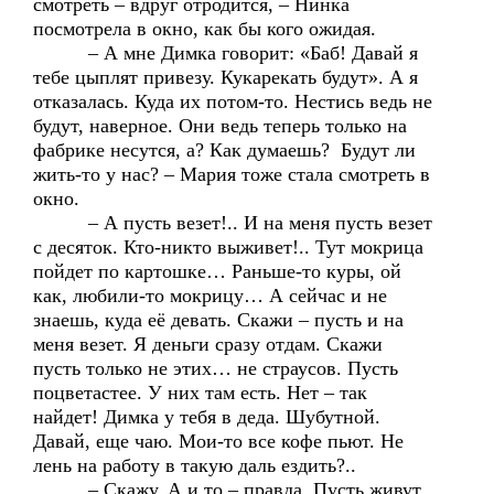
смотреть – вдруг отродится, – Нинка
посмотрела в окно, как бы кого ожидая.
– А мне Димка говорит: «Баб! Давай я
тебе цыплят привезу. Кукарекать будут». А я
отказалась. Куда их потом-то. Нестись ведь не
будут, наверное. Они ведь теперь только на
фабрике несутся, а? Как думаешь? Будут ли
жить-то у нас? – Мария тоже стала смотреть в
окно.
– А пусть везет!.. И на меня пусть везет
с десяток. Кто-никто выживет!.. Тут мокрица
пойдет по картошке… Раньше-то куры, ой
как, любили-то мокрицу… А сейчас и не
знаешь, куда её девать. Скажи – пусть и на
меня везет. Я деньги сразу отдам. Скажи
пусть только не этих… не страусов. Пусть
поцветастее. У них там есть. Нет – так
найдет! Димка у тебя в деда. Шубутной.
Давай, еще чаю. Мои-то все кофе пьют. Не
лень на работу в такую даль ездить?..
– Скажу. А и то – правда. Пусть живут.