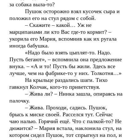
за собака выла-то?
Пушок осторожно взял кусочек сыра и
положил его на стул рядом с собой.
– Скажите – какой… Уж не
марципанами ли кто Вас где-то кормит? –
укорила его Мария, вспомнив как их ругала
иногда бабушка.
«Надо было взять цыплят-то. Надо.
Пусть бегают», – вспомнила она предложение
внука. – «А и то! Пусть бы жили. Здесь все
лучше, чем на фабрике-то у них. Толкотня…»
На крыльце раздались шаги. Тихо
гавкнул Колчак, кого-то приветствуя.
– Жива ли? – Нинка зашла, опираясь на
палочку.
– Жива. Проходи, садись. Пушок,
брысь к миске своей. Расселся тут. Сейчас
чаю налью. Горячий ещё. Что с палкой-то? Не
дюжится? – Мария встала, наклонила стул, на
котором сидел Пушок, тот спрыгнул на пол, и