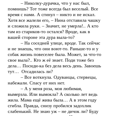
– Николку-дурачка, что у нас был,
помнишь? Тот тоже всегда был веселый. Все
время с нами. А сгинул – никто и не искал.
Хотя все жалели его, – Нина отставила чашку
и сложила руки. – Значит, не умерла!.. А кто
там из стариков-то остался? Вроде, как в
вашей стороне эта дура выла-то?
– На соседней улице, вроде. Так сейчас
и не знаешь, что они воют-то. Раньше-то и у
собак жизнь повеселее была. Может, за что-то
свое выла?.. Кто ж её знает. Поди тоже без
дела… Посиди-ка без дела весь день. Завоешь
тут… Отсадилась ли?
– Все воткнула. Одуванцы, стервецы,
набежали. Спасу от них нет.
– А у меня роза, моя любимая,
вымерзла. Или вымокла? А сколько лет ведь
жила. Мама ещё жива была… А в этом году
сгибла. Правда, снизу пробился задохлик
слабенький. Не знаю уж – не дичок ли? Буду