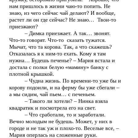
нам пришлось в жизни чаю-то попить. Не
знаю, из чего сейчас чай делают? И вообще,
растет ли он где сейчас? Не знаю… Твои-то
приезжают?
– Димка приезжает. А так… звонят.
Что-то говорят. Что-то сказать тужатся.
Мычат, что та корова. Так, а что скажешь?
Отказалась я к ним-то ехать. Кому я там
нужна… Будешь печенье? – Мария встала и
достала с полки белую «мамину» банку с
плотной крышкой.
– Чудна жизнь. По времени-то уже бы и
корову подоили, и на ферму бы уже сбегали –
а мы сидим, чай пьем… с печеньем.
– Такого ли хотели? – Нинка взяла
квадратик и посмотрела его на свет.
– Что сработали, то и заработали.
Вечно молодым не будешь. Может, у них в
городе и не так уж и плохо-то. Веселые все, –
Мария оперлась на сложенные руки.