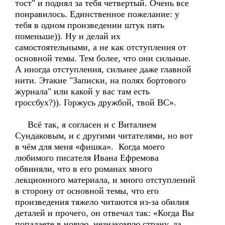
тост" и поднял за тебя четвертый. Очень все
понравилось. Единственное пожелание: у
тебя в одном произведении штук пять
поменьше)). Ну и делай их
самостоятельными, а не как отступления от
основной темы. Тем более, что они сильные.
А иногда отступления, сильнее даже главной
нити. Этакие "Записки, на полях бортового
журнала" или какой у вас там есть
гроссбух?)). Горжусь дружбой, твой ВС».
Всё так, я согласен и с Виталием
Сундаковым, и с другими читателями, но вот
в чём для меня «фишка». Когда моего
любимого писателя Ивана Ефремова
обвиняли, что в его романах много
лекционного материала, и много отступлений
в сторону от основной темы, что его
произведения тяжело читаются из-за обилия
деталей и прочего, он отвечал так: «Когда Вы
попадаете в новую, незнакомую страну, да