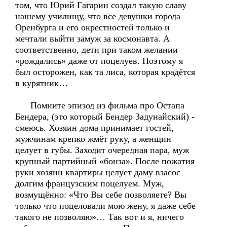
том, что Юрий Гагарин создал такую славу
нашему училищу, что все девушки города
Оренбурга и его окрестностей только и
мечтали выйти замуж за космонавта. А
соответственно, дети при таком желании
«рождались» даже от поцелуев. Поэтому я
был осторожен, как та лиса, которая крадётся
в курятник…
Помните эпизод из фильма про Остапа
Бендера, (это который Бендер Задунайский) -
смеюсь. Хозяин дома принимает гостей,
мужчинам крепко жмёт руку, а женщин
целует в губы. Заходит очередная пара, муж
крупный партийный «бонза». После пожатия
руки хозяин квартиры целует даму взасос
долгим французским поцелуем. Муж,
возмущённо: «Что Вы себе позволяете? Вы
только что поцеловали мою жену, я даже себе
такого не позволяю»… Так вот и я, ничего