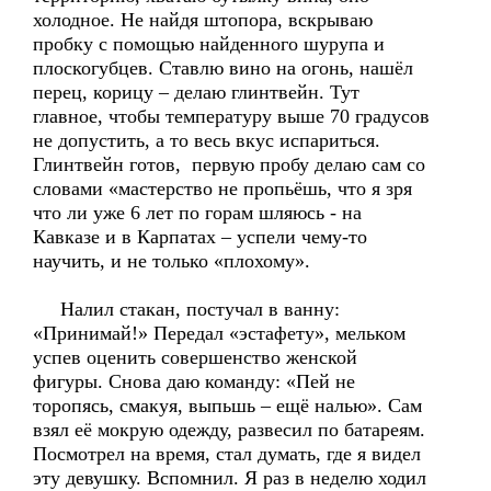
холодное. Не найдя штопора, вскрываю
пробку с помощью найденного шурупа и
плоскогубцев. Ставлю вино на огонь, нашёл
перец, корицу – делаю глинтвейн. Тут
главное, чтобы температуру выше 70 градусов
не допустить, а то весь вкус испариться.
Глинтвейн готов, первую пробу делаю сам со
словами «мастерство не пропьёшь, что я зря
что ли уже 6 лет по горам шляюсь - на
Кавказе и в Карпатах – успели чему-то
научить, и не только «плохому».
Налил стакан, постучал в ванну:
«Принимай!» Передал «эстафету», мельком
успев оценить совершенство женской
фигуры. Снова даю команду: «Пей не
торопясь, смакуя, выпьшь – ещё налью». Сам
взял её мокрую одежду, развесил по батареям.
Посмотрел на время, стал думать, где я видел
эту девушку. Вспомнил. Я раз в неделю ходил