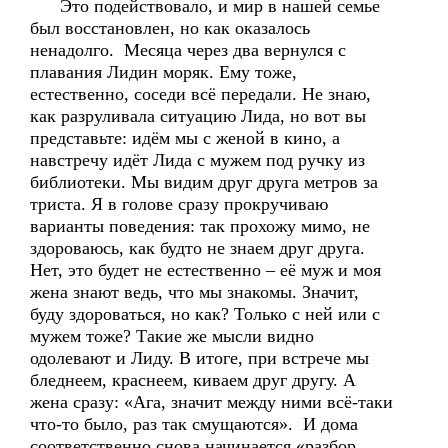
Это подействовало, и мир в нашей семье
был восстановлен, но как оказалось
ненадолго. Месяца через два вернулся с
плавания Лидин моряк. Ему тоже,
естественно, соседи всё передали. Не знаю,
как разруливала ситуацию Лида, но вот вы
представьте: идём мы с женой в кино, а
навстречу идёт Лида с мужем под ручку из
библиотеки. Мы видим друг друга метров за
триста. Я в голове сразу прокручиваю
варианты поведения: так прохожу мимо, не
здороваюсь, как будто не знаем друг друга.
Нет, это будет не естественно – её муж и моя
жена знают ведь, что мы знакомы. Значит,
буду здороваться, но как? Только с ней или с
мужем тоже? Такие же мысли видно
одолевают и Лиду. В итоге, при встрече мы
бледнеем, краснеем, киваем друг другу. А
жена сразу: «Ага, значит между ними всё-таки
что-то было, раз так смущаются». И дома
соответственно снова начинается «разбор