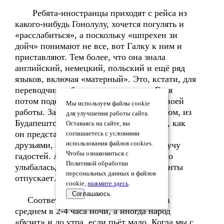
Ребята-иностранцы приходят с рейса из
какого-нибудь Гонолулу, хочется погулять и
«расслабиться», а поскольку «шпрехен зи
дойч» понимают не все, вот Галку к ним и
приставляют. Тем более, что она знала
английский, немецкий, польский и ещё ряд
языков, включая «матерный». Это, кстати, для
переводчика обязательное условие. Галя
потом поделилась таким эпизодом из своей
Мы используем файлы cookie
работы. Заходит она в ресторан с венгром, из
для улучшения работы сайта.
Будапештского великосветского салона, как
Оставаясь на сайте, вы
он представился. Он её познакомил с
соглашаетесь с условиями
друзьями, а потом наговорил про неё кучу
использования файлов cookies.
Чтобы ознакомиться с
гадостей. А она в это время только мило
Политикой обработки
улыбалась, думала, это он ей комплименты
персональных данных и файлов
отпускает…
cookie,
нажмите здесь
.
Соглашаюсь
Соответственно окончание работы в
среднем в 2-4 часа ночи, а иногда народ
«бузит» и до утра, если пьёт мало. Когда мы с