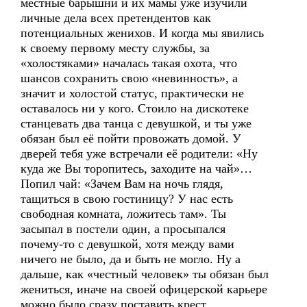
местные барышни и их мамы уже изучили
личные дела всех претендентов как
потенциальных женихов. И когда мы явились
к своему первому месту службы, за
«холостяками» началась такая охота, что
шансов сохранить свою «невинность», а
значит и холостой статус, практически не
оставалось ни у кого. Стоило на дискотеке
станцевать два танца с девушкой, и ты уже
обязан был её пойти провожать домой. У
дверей тебя уже встречали её родители: «Ну
куда же Вы торопитесь, заходите на чай»…
Попил чай: «Зачем Вам на ночь глядя,
тащиться в свою гостиницу? У нас есть
свободная комната, ложитесь там». Ты
засыпал в постели один, а просыпался
почему-то с девушкой, хотя между вами
ничего не было, да и быть не могло. Ну а
дальше, как «честный человек» ты обязан был
жениться, иначе на своей офицерской карьере
можно было сразу поставить крест.