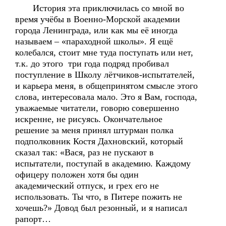
История эта приключилась со мной во
время учёбы в Военно-Морской академии
города Ленинграда, или как мы её иногда
называем – «параходной школы». Я ещё
колебался, стоит мне туда поступать или нет,
т.к. до этого три года подряд пробивал
поступление в Школу лётчиков-испытателей,
и карьера меня, в общепринятом смысле этого
слова, интересовала мало. Это я Вам, господа,
уважаемые читатели, говорю совершенно
искренне, не рисуясь. Окончательное
решение за меня принял штурман полка
подполковник Костя Дахновский, который
сказал так: «Вася, раз не пускают в
испытатели, поступай в академию. Каждому
офицеру положен хотя бы один
академический отпуск, и грех его не
использовать. Ты что, в Питере пожить не
хочешь?» Довод был резонный, и я написал
рапорт…