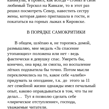
каникулы, я провёл, как всегда - сгонял в свой
любимый Терскол на Кавказе, то в этот раз
решил посмотреть Север, навестить сестру
жены, которая давно приглашала в гости, и
покататься на горных лыжах в Кировске.
В ПОРЯДКЕ САМОКРИТИКИ
В общем, шлёпаю я, не торопясь домой,
размышляю, мне медаль «За спасение
утопающих» положена или нет - ведь
фактически я девушку спас. Умереть бы,
конечно, она вряд ли смогла, но воспаление
лёгких подхватила бы точно. Потом мысли
переключились на то, какое себе «алиби»
придумать за опоздание, т.к. до этого за 11
лет семейной жизни однажды имел печальный
опыт, каково оправдываться в том, что ты не
делал… Тут я позволю сделать себе
«лирическое отступление», господа,
уважаемые читатели.