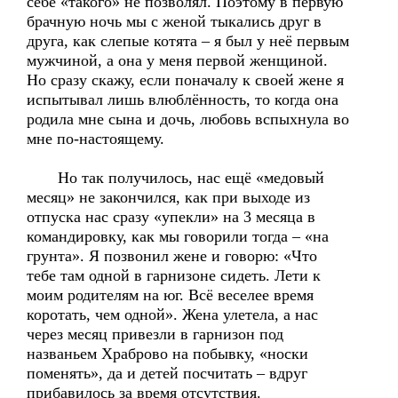
себе «такого» не позволял. Поэтому в первую
брачную ночь мы с женой тыкались друг в
друга, как слепые котята – я был у неё первым
мужчиной, а она у меня первой женщиной.
Но сразу скажу, если поначалу к своей жене я
испытывал лишь влюблённость, то когда она
родила мне сына и дочь, любовь вспыхнула во
мне по-настоящему.
Но так получилось, нас ещё «медовый
месяц» не закончился, как при выходе из
отпуска нас сразу «упекли» на 3 месяца в
командировку, как мы говорили тогда – «на
грунта». Я позвонил жене и говорю: «Что
тебе там одной в гарнизоне сидеть. Лети к
моим родителям на юг. Всё веселее время
коротать, чем одной». Жена улетела, а нас
через месяц привезли в гарнизон под
названьем Храброво на побывку, «носки
поменять», да и детей посчитать – вдруг
прибавилось за время отсутствия.