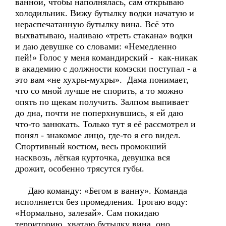
ванной, чтобы наполнялась, сам открываю
холодильник. Вижу бутылку водки начатую и
нераспечатанную бутылку вина. Всё это
выхватываю, наливаю «треть стакана» водки
и даю девушке со словами: «Немедленно
пей!» Голос у меня командирский - как-никак
в академию с должности комэски поступал - а
это вам «не хухры-мухры». Дама понимает,
что со мной лучше не спорить, а то можно
опять по щекам получить. Залпом выпивает
до дна, почти не поперхнувшись, я ей даю
что-то занюхать. Только тут я её рассмотрел и
понял - знакомое лицо, где-то я его видел.
Спортивный костюм, весь промокший
насквозь, лёгкая курточка, девушка вся
дрожит, особенно трясутся губы.
Даю команду: «Бегом в ванну». Команда
исполняется без промедления. Трогаю воду:
«Нормально, залезай». Сам покидаю
территорию, хватаю бутылку вина, оно