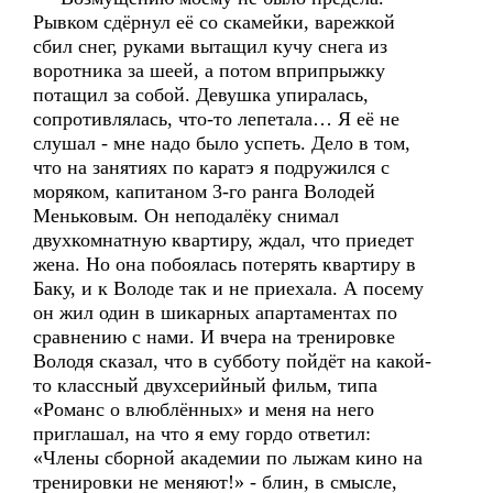
Рывком сдёрнул её со скамейки, варежкой
сбил снег, руками вытащил кучу снега из
воротника за шеей, а потом вприпрыжку
потащил за собой. Девушка упиралась,
сопротивлялась, что-то лепетала… Я её не
слушал - мне надо было успеть. Дело в том,
что на занятиях по каратэ я подружился с
моряком, капитаном 3-го ранга Володей
Меньковым. Он неподалёку снимал
двухкомнатную квартиру, ждал, что приедет
жена. Но она побоялась потерять квартиру в
Баку, и к Володе так и не приехала. А посему
он жил один в шикарных апартаментах по
сравнению с нами. И вчера на тренировке
Володя сказал, что в субботу пойдёт на какой-
то классный двухсерийный фильм, типа
«Романс о влюблённых» и меня на него
приглашал, на что я ему гордо ответил:
«Члены сборной академии по лыжам кино на
тренировки не меняют!» - блин, в смысле,