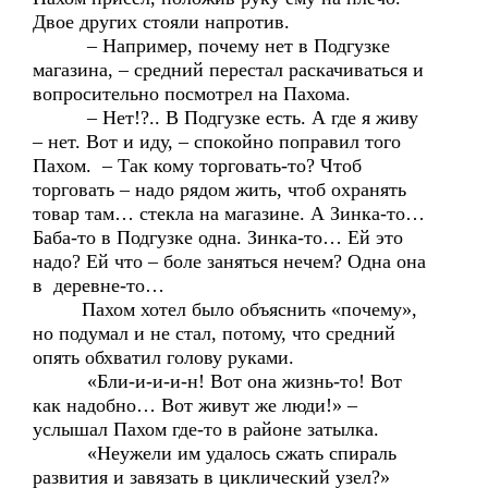
Двое других стояли напротив.
– Например, почему нет в Подгузке
магазина, – средний перестал раскачиваться и
вопросительно посмотрел на Пахома.
– Нет!?.. В Подгузке есть. А где я живу
– нет. Вот и иду, – спокойно поправил того
Пахом. – Так кому торговать-то? Чтоб
торговать – надо рядом жить, чтоб охранять
товар там… стекла на магазине. А Зинка-то…
Баба-то в Подгузке одна. Зинка-то… Ей это
надо? Ей что – боле заняться нечем? Одна она
в деревне-то…
Пахом хотел было объяснить «почему»,
но подумал и не стал, потому, что средний
опять обхватил голову руками.
«Бли-и-и-и-н! Вот она жизнь-то! Вот
как надобно… Вот живут же люди!» –
услышал Пахом где-то в районе затылка.
«Неужели им удалось сжать спираль
развития и завязать в циклический узел?»