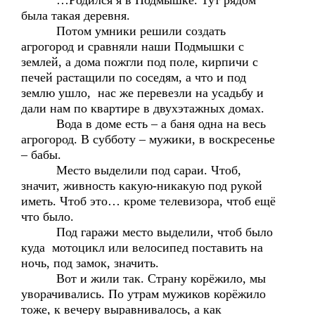
…Родился я в Подмышке. Тут рядом
была такая деревня.
Потом умники решили создать
агрогород и сравняли наши Подмышки с
землей, а дома пожгли под поле, кирпичи с
печей растащили по соседям, а что и под
землю ушло, нас же перевезли на усадьбу и
дали нам по квартире в двухэтажных домах.
Вода в доме есть – а баня одна на весь
агрогород. В субботу – мужики, в воскресенье
– бабы.
Место выделили под сараи. Чтоб,
значит, живность какую-никакую под рукой
иметь. Чтоб это… кроме телевизора, чтоб ещё
что было.
Под гаражи место выделили, чтоб было
куда мотоцикл или велосипед поставить на
ночь, под замок, значить.
Вот и жили так. Страну корёжило, мы
уворачивались. По утрам мужиков корёжило
тоже, к вечеру выравнивалось, а как