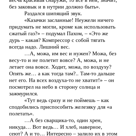
весчь красивая снаружи, то все в ней, значит,
без заковык и в нутрии должно быть».
Раздался шипящий звук.
«Казачки засланные! Неужели ничего
придумать не могли, кроме как использовать
сжатый газ?» – подумал Пахом, – «Это же
дурь – какая? Компрессор с собой тягать
всегда надо. Лишний вес.
…А, можа, им вес и нужен? Можа, без
весу-то и не полетит вовсе? А, можа, и не
летает она вовсе. Ходит, можа, по воздуху?
Опять же… а как тогда там?.. Там-то дальше
нет его. На всех воздуха-то не хватит!» – он
посмотрел на небо в сторону солнца и
зажмурился.
«Тут ведь сразу и не поймешь – как
сподобились приспособить железяку для «а
полетать».
…А без сварщика-то, один хрен,
никуда… Вот ведь… И хлеб, наверное,
сеют? А и то… Интересно – залило их в этом