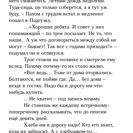
него сховайтесь. Летний дождь недолгий.
Туда-сюда, он только соберется, а я тут уж
буду, – Пахом с трудом встал и медленно
пошел в Подгузку.
…«Хорошие ребята. И совет у них
понимающий – по трое посылает. Не то, что
наши. А уж что договориться между собой не
могут – бывает! Так все с годами приходит!» –
подумал он и оглянулся.
Трое стояли на полянке и смотрели ему
вслед. Пахому почему-то их стало жалко.
«Вот ведь… Тоже от дома оторвались.
Болтаются, не пойми где. Да… без дома –
везде в гостях. Надо бы в дорогу им что-
нибудь купить.
…Не хватит – под запись возьму.
Не станешь же каждому встречному-
поперечному рассказывать, что до пенсии
ещё девять дней.
Хлеба им в дорогу надо! Кто его знает,
куда их забросит. А с хлебушком-то…