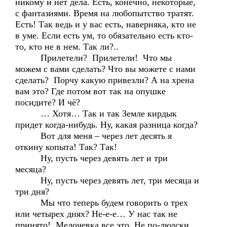
никому и нет дела. Есть, конечно, некоторые,
с фантазиями. Время на любопытство тратят.
Есть! Так ведь и у вас есть, наверняка, кто не
в уме. Если есть ум, то обязательно есть кто-
то, кто не в нем. Так ли?..
Прилетели? Прилетели! Что мы
можем с вами сделать? Что вы можете с нами
сделать? Порчу какую привезли? А на хрена
вам это? Где потом вот так на опушке
посидите? И чё?
… Хотя… Так и так Земле кирдык
придет когда-нибудь. Ну, какая разница когда?
Вот для меня – через лет десять я
откину копыта! Так? Так!
Ну, пусть через девять лет и три
месяца?
Ну, пусть через девять лет, три месяца и
три дня?
Мы что теперь будем говорить о трех
или четырех днях? Не-е-е… У нас так не
принято! Мелочевка все это. Не по-людски.