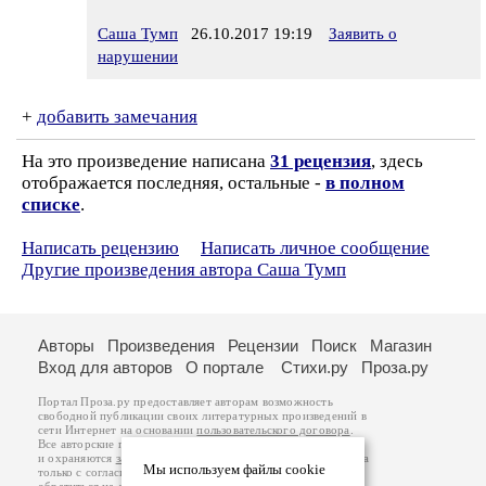
Саша Тумп
26.10.2017 19:19
Заявить о
нарушении
+
добавить замечания
На это произведение написана
31 рецензия
, здесь
отображается последняя, остальные -
в полном
списке
.
Написать рецензию
Написать личное сообщение
Другие произведения автора Саша Тумп
Авторы
Произведения
Рецензии
Поиск
Магазин
Вход для авторов
О портале
Стихи.ру
Проза.ру
Портал Проза.ру предоставляет авторам возможность
свободной публикации своих литературных произведений в
сети Интернет на основании
пользовательского договора
.
Все авторские права на произведения принадлежат авторам
и охраняются
законом
. Перепечатка произведений возможна
Мы используем файлы cookie
только с согласия его автора, к которому вы можете