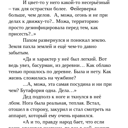
И цвет-то у него какой-то несерьёзный
– так для острастки более. Фейерверка
больше, чем делов. А, можа, огонь и не при
делах к движку-то?.. Можа, территорию
просто дезинфицировала перед тем, как
присесть?..»
Пахом развернулся и понюхал землю.
Земля пахла землей и ещё чем-то давно
забытым.
«Да и характер у неё был легкий. Вот
ведь увез, басурман, из деревни… Как облако
тенью прошлось по деревне. Была и нету. Как
жизнь сложилась на чужбине?
...А, можа, эта самая посудина и ни при
чем? Бутафория одна. Дела…»
Дед подполз к ноге и ткнулся в неё
лбом. Нога была реальная, теплая. Встал,
отошел в сторону, закурил и стал смотреть на
аппарат, который ему очень нравился.
«А и то, правду народ бает, что если