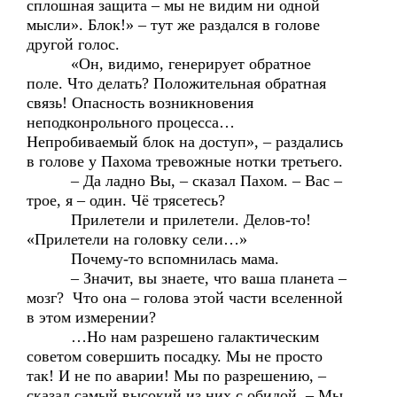
сплошная защита – мы не видим ни одной
мысли». Блок!» – тут же раздался в голове
другой голос.
«Он, видимо, генерирует обратное
поле. Что делать? Положительная обратная
связь! Опасность возникновения
неподконрольного процесса…
Непробиваемый блок на доступ», – раздались
в голове у Пахома тревожные нотки третьего.
– Да ладно Вы, – сказал Пахом. – Вас –
трое, я – один. Чё трясетесь?
Прилетели и прилетели. Делов-то!
«Прилетели на головку сели…»
Почему-то вспомнилась мама.
– Значит, вы знаете, что ваша планета –
мозг? Что она – голова этой части вселенной
в этом измерении?
…Но нам разрешено галактическим
советом совершить посадку. Мы не просто
так! И не по аварии! Мы по разрешению, –
сказал самый высокий из них с обидой. – Мы