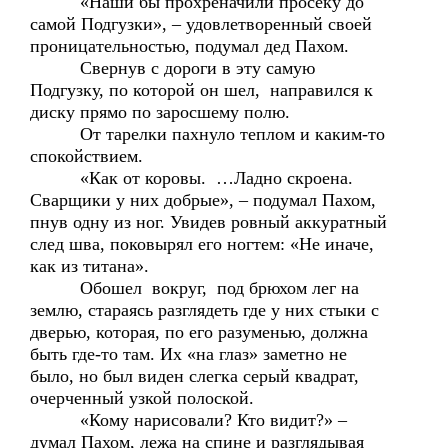
«Наши бы прохреначили просеку до
самой Подгузки», – удовлетворенный своей
проницательностью, подумал дед Пахом.
Свернув с дороги в эту самую
Подгузку, по которой он шел, направился к
диску прямо по заросшему полю.
От тарелки пахнуло теплом и каким-то
спокойствием.
«Как от коровы. …Ладно скроена.
Сварщики у них добрые», – подумал Пахом,
пнув одну из ног. Увидев ровный аккуратный
след шва, поковырял его ногтем: «Не иначе,
как из титана».
Обошел вокруг, под брюхом лег на
землю, стараясь разглядеть где у них стыки с
дверью, которая, по его разуменью, должна
быть где-то там. Их «на глаз» заметно не
было, но был виден слегка серый квадрат,
очерченный узкой полоской.
«Кому нарисовали? Кто видит?» –
думал Пахом, лежа на спине и разглядывая