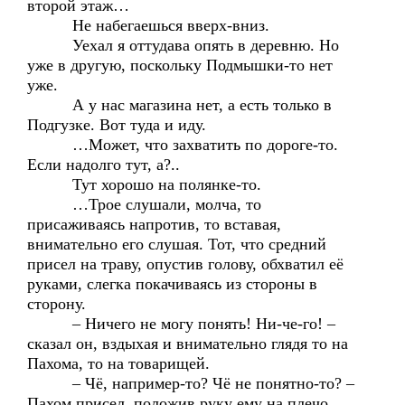
второй этаж…
Не набегаешься вверх-вниз.
Уехал я оттудава опять в деревню. Но
уже в другую, поскольку Подмышки-то нет
уже.
А у нас магазина нет, а есть только в
Подгузке. Вот туда и иду.
…Может, что захватить по дороге-то.
Если надолго тут, а?..
Тут хорошо на полянке-то.
…Трое слушали, молча, то
присаживаясь напротив, то вставая,
внимательно его слушая. Тот, что средний
присел на траву, опустив голову, обхватил её
руками, слегка покачиваясь из стороны в
сторону.
– Ничего не могу понять! Ни-че-го! –
сказал он, вздыхая и внимательно глядя то на
Пахома, то на товарищей.
– Чё, например-то? Чё не понятно-то? –
Пахом присел, положив руку ему на плечо.