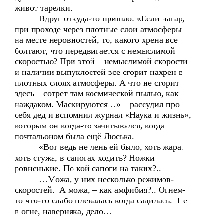
живот тарелки.
Вдруг откуда-то пришло: «Если нагар,
при проходе через плотные слои атмосферы
на месте неровностей, то, какого хрена все
болтают, что передвигается с немыслимой
скоростью? При этой – немыслимой скорости
и наличии выпуклостей все сгорит нахрен в
плотных слоях атмосферы. А что не сгорит
здесь – сотрет там космической пылью, как
наждаком. Маскируются…» – рассудил про
себя дед и вспомнил журнал «Наука и жизнь»,
которым он когда-то зачитывался, когда
почтальоном была ещё Люська.
«Вот ведь не лень ей было, хоть жара,
хоть стужа, в сапогах ходить? Ножки
ровненькие. По кой сапоги на таких?..
…Можа, у них несколько режимов-
скоростей. А можа, – как амфибия?.. Огнем-
то что-то слабо плевалась когда садилась. Не
в огне, наверняка, дело…