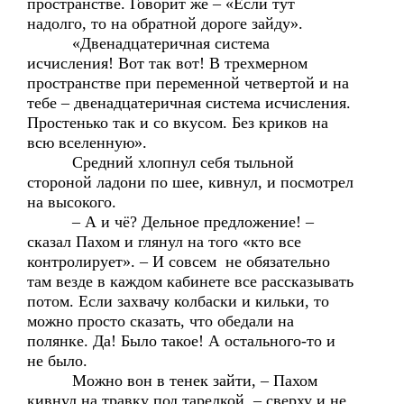
пространстве. Говорит же – «Если тут
надолго, то на обратной дороге зайду».
«Двенадцатеричная система
исчисления! Вот так вот! В трехмерном
пространстве при переменной четвертой и на
тебе – двенадцатеричная система исчисления.
Простенько так и со вкусом. Без криков на
всю вселенную».
Средний хлопнул себя тыльной
стороной ладони по шее, кивнул, и посмотрел
на высокого.
– А и чё? Дельное предложение! –
сказал Пахом и глянул на того «кто все
контролирует». – И совсем не обязательно
там везде в каждом кабинете все рассказывать
потом. Если захвачу колбаски и кильки, то
можно просто сказать, что обедали на
полянке. Да! Было такое! А остального-то и
не было.
Можно вон в тенек зайти, – Пахом
кивнул на травку под тарелкой, – сверху и не