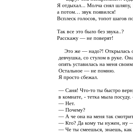
Я отдыхал... Молча снял шляпу, 
а потом… звук появился!
Всплеск голосов, топот шагов п
Так все это было без звука..?
Расскажу — не поверят!
Это же — надо?! Открылась одн
девчушка, со стулом в руке. Она 
опять уставилась на меня своим
Остальное — не помню.
Я просто сбежал.
— Саня! Что-то ты быстро вернул
в комнате, - тетка мыла посуду.
— Нет.
— Почему?
— А че она на меня так смотрит?
— Кто? Да кому ты нужен, ну — н
— Че ты смеешься, знаешь, как