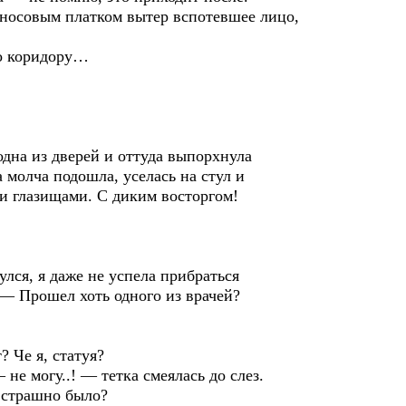
носовым платком вытер вспотевшее лицо,
о коридору…
а из дверей и оттуда выпорхнула
молча подошла, уселась на стул и
и глазищами. С диким восторгом!
ся, я даже не успела прибраться
 — Прошел хоть одного из врачей?
 Че я, статуя?
е могу..! — тетка смеялась до слез.
 страшно было?