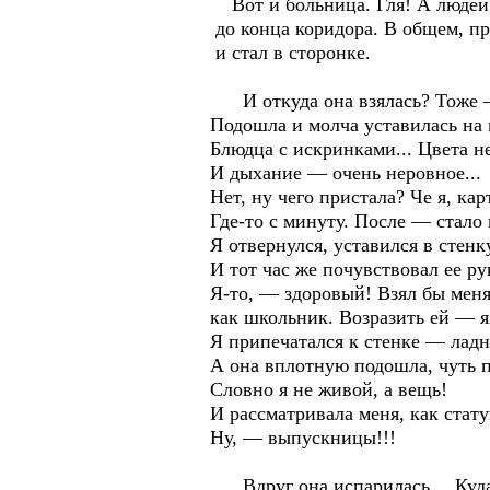
Вот и больница. Гля! А людей —
до конца коридора. В общем, пр
и стал в сторонке.
И откуда она взялась? Тоже —
Подошла и молча уставилась на ме
Блюдца с искринками... Цвета н
И дыхание — очень неровное...
Нет, ну чего пристала? Че я, карт
Где-то с минуту. После — стало 
Я отвернулся, уставился в стенку
И тот час же почувствовал ее ру
Я-то, — здоровый! Взял бы меня 
как школьник. Возразить ей — я
Я припечатался к стенке — ладно
А она вплотную подошла, чуть п
Словно я не живой, а вещь!
И рассматривала меня, как стату
Ну, — выпускницы!!!
Вдруг она испарилась… Куда —