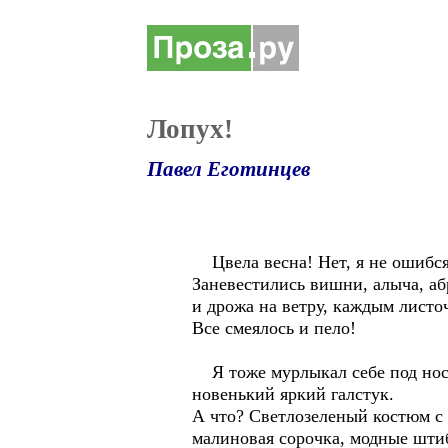
Лопух!
Павел Еготинцев
Цвела весна! Нет, я не ошибся,
Заневестились вишни, алыча, аб
и дрожа на ветру, каждым листоч
Все смеялось и пело!
Я тоже мурлыкал себе под нос, 
новенький яркий галстук.
А что? Светлозеленый костюм с и
малиновая сорочка, модные штиб