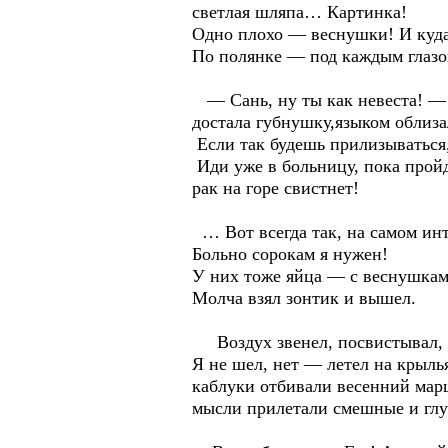
светлая шляпа… Картинка!
Одно плохо — веснушки! И куда
По полянке — под каждым глазом.
— Сань, ну ты как невеста! — т
достала губнушку,языком облизал
Если так будешь прилизываться,
Иди уже в больницу, пока прой
рак на горе свистнет!
… Вот всегда так, на самом инт
Больно сорокам я нужен!
У них тоже яйца — с веснушками
Молча взял зонтик и вышел.
Воздух звенел, посвистывал, ж
Я не шел, нет — летел на крылья
каблуки отбивали весенний марш
мысли прилетали смешные и глуп