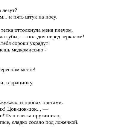
 лезут?
.. и пять штук на носу.
етка оттолкнула меня плечом,
а губы, — пол-дня перед зеркалом!
тебя сороки украдут!
дешь медкомиссию -
ересном месте!
, в крапинку.
ужжал и пропах цветами.
х! Цок-цок-цок.., —
!Тело слегка пружинило,
ые, сладко сосало под ложечкой.