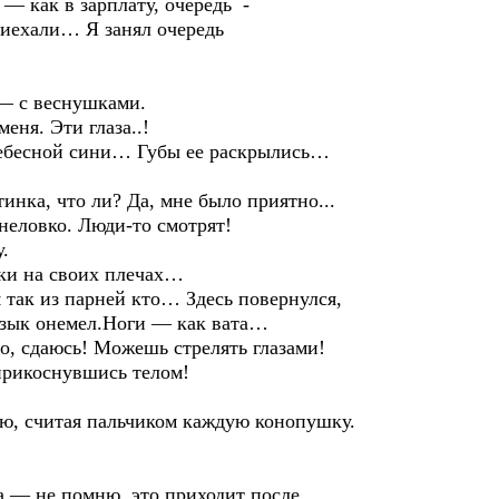
 как в зарплату, очередь -
иехали… Я занял очередь
 с веснушками.
ня. Эти глаза..!
ебесной сини… Губы ее раскрылись…
инка, что ли? Да, мне было приятно...
неловко. Люди-то смотрят!
.
ки на своих плечах…
так из парней кто… Здесь повернулся,
зык онемел.Ноги — как вата…
, сдаюсь! Можешь стрелять глазами!
рикоснувшись телом!
ю, считая пальчиком каждую конопушку.
 не помню, это приходит после.