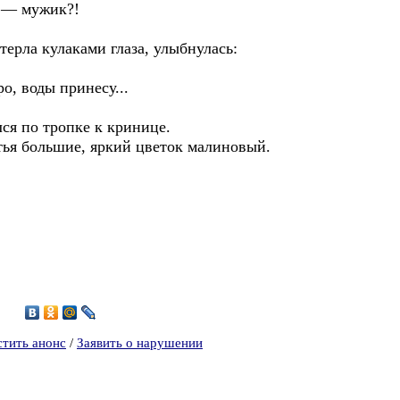
 — мужик?!
рла кулаками глаза, улыбнулась:
, воды принесу...
я по тропке к кринице.
тья большие, яркий цветок малиновый.
3
стить анонс
/
Заявить о нарушении