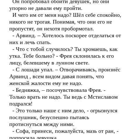
Он попробовал обойти девушек, но они
упорно не давали ему пройти.
И чего им от меня надо? Шёл себе спокойно,
никого не трогая. Понимая, что они его не
пропустят, он нехотя пробормотал.
- Арвинд. – Хотелось поскорее отделаться от
них и лечь спать.
- Что с тобой случилось? Ты хромаешь, как
утка. Тебе больно? - Фрея склонилась к его
лицу, белевшему в лунном свете.
- С лошади упал. – Отворачиваясь, произнёс
Арвинд , всем видом давая понять, что
женской жалости ему не надо.
- Бедняжка, – посочувствовала Фрея. -
Только врать не надо. Ты ведь с Мстиславом
подрался!
- Это только наше с ним дело, - огрызнулся
послушник, безуспешно пытаясь
протиснуться между ними.
- Софа, принеси, пожалуйста, мазь от ран, -
попросила девушка.