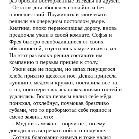
раз бросали восторженные взгляды на друзей.
Остаток дня обошёлся спокойно и без
происшествий. Поужинать и заночевать
решили на очередном постоялом дворе.
Княгиня, плохо переносившая дорогу, вновь
предпочла ужин в своей комнате. Софья и
Фрея быстро освободившиеся от своих
обязанностей, спустились к мужчинам в зал.
На этот раз волхв решил составить им
компанию и первым пришёл к столу.
Ужин ещё не подали, но запах пекущегося
хлеба приятно щекотал нос. Девка принесла
кувшин с мёдом и кружки, поставила всё на
стол, поинтересовалась пожеланиями гостей и
удалилась. Волхв первым налил себе мёда,
понюхал, отхлебнул, почмокав брезгливо
губами, что то пробормотал себе поднос и
смело заявил, что:
- Мёд пить можно – порчи нет, но ему
доводилось встречать пойло и получше.
Сотник благодарно кивнул и тоже налил