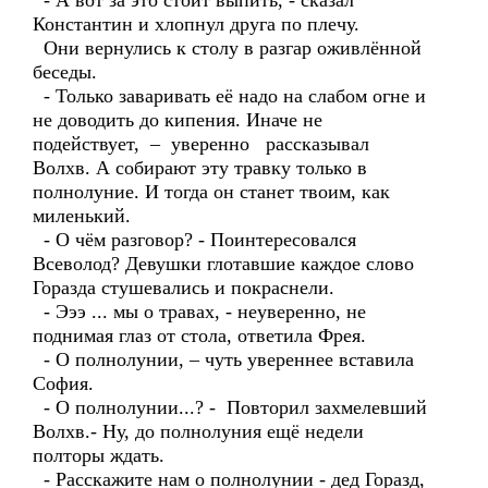
- А вот за это стоит выпить, - сказал
Константин и хлопнул друга по плечу.
Они вернулись к столу в разгар оживлённой
беседы.
- Только заваривать её надо на слабом огне и
не доводить до кипения. Иначе не
подействует, – уверенно рассказывал
Волхв. А собирают эту травку только в
полнолуние. И тогда он станет твоим, как
миленький.
- О чём разговор? - Поинтересовался
Всеволод? Девушки глотавшие каждое слово
Горазда стушевались и покраснели.
- Эээ ... мы о травах, - неуверенно, не
поднимая глаз от стола, ответила Фрея.
- О полнолунии, – чуть увереннее вставила
София.
- О полнолунии...? - Повторил захмелевший
Волхв.- Ну, до полнолуния ещё недели
полторы ждать.
- Расскажите нам о полнолунии - дед Горазд,