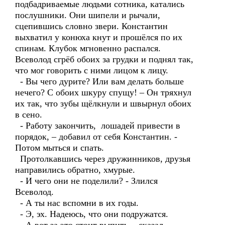
подбадриваемые людьми сотника, катались
послушники. Они шипели и рычали,
сцепившись словно звери. Константин
выхватил у конюха кнут и прошёлся по их
спинам. Клубок мгновенно распался.
Всеволод сгрёб обоих за грудки и поднял так,
что мог говорить с ними лицом к лицу.
- Вы чего дурите? Или вам делать больше
нечего? С обоих шкуру спущу! – Он тряхнул
их так, что зубы щёлкнули и швырнул обоих
в сено.
- Работу закончить, лошадей привести в
порядок, – добавил от себя Константин. -
Потом мыться и спать.
Протолкавшись через дружинников, друзья
направились обратно, хмурые.
- И чего они не поделили? - Злился
Всеволод.
- А ты нас вспомни в их годы.
- Э, эх. Надеюсь, что они подружатся.