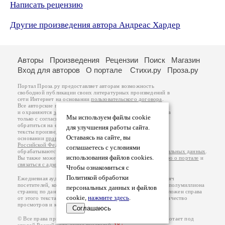
Написать рецензию
Другие произведения автора Андреас Хардер
Авторы
Произведения
Рецензии
Поиск
Магазин
Вход для авторов
О портале
Стихи.ру
Проза.ру
Портал Проза.ру предоставляет авторам возможность
свободной публикации своих литературных произведений в
сети Интернет на основании
пользовательского договора
.
Все авторские права на произведения принадлежат авторам
и охраняются
законом
. Перепечатка произведений возможна
Мы используем файлы cookie
только с согласия его автора, к которому вы можете
обратиться на его авторской странице. Ответственность за
для улучшения работы сайта.
тексты произведений авторы несут самостоятельно на
Оставаясь на сайте, вы
основании
правил публикации
и
законодательства
Российской Федерации
. Данные пользователей
соглашаетесь с условиями
обрабатываются на основании
Политики обработки персональных данных
.
использования файлов cookies.
Вы также можете посмотреть более подробную
информацию о портале
и
связаться с администрацией
.
Чтобы ознакомиться с
Политикой обработки
Ежедневная аудитория портала Проза.ру – порядка 100 тысяч
посетителей, которые в общей сумме просматривают более полумиллиона
персональных данных и файлов
страниц по данным счетчика посещаемости, который расположен справа
cookie,
нажмите здесь
.
от этого текста. В каждой графе указано по две цифры: количество
просмотров и количество посетителей.
Соглашаюсь
© Все права принадлежат авторам, 2000-2026. Портал работает под