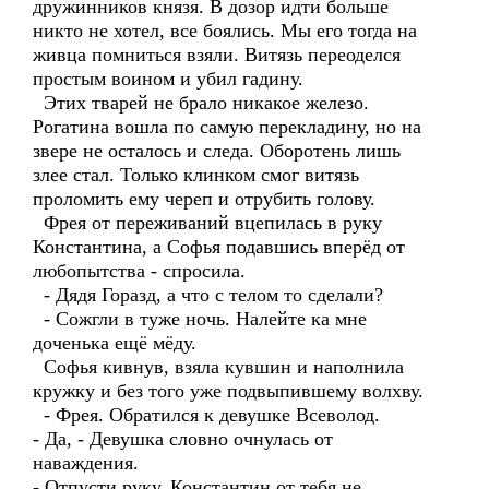
дружинников князя. В дозор идти больше
никто не хотел, все боялись. Мы его тогда на
живца помниться взяли. Витязь переоделся
простым воином и убил гадину.
Этих тварей не брало никакое железо.
Рогатина вошла по самую перекладину, но на
звере не осталось и следа. Оборотень лишь
злее стал. Только клинком смог витязь
проломить ему череп и отрубить голову.
Фрея от переживаний вцепилась в руку
Константина, а Софья подавшись вперёд от
любопытства - спросила.
- Дядя Горазд, а что с телом то сделали?
- Сожгли в туже ночь. Налейте ка мне
доченька ещё мёду.
Софья кивнув, взяла кувшин и наполнила
кружку и без того уже подвыпившему волхву.
- Фрея. Обратился к девушке Всеволод.
- Да, - Девушка словно очнулась от
наваждения.
- Отпусти руку. Константин от тебя не