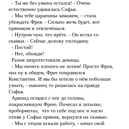
- Ты же без ужина остался! - Очень
естественно удивилась Софья.
- Мы тебе царапины замажем, – стала
убеждать Фрея. - Сильно жечь будет, вот
пряником и отвлечёшься.
- Нутром чую, что врёте. - Он встал со
скамьи. - Сейчас доложу господину.
- Постой!
- Нет, обожди!
Разом запротестовали девицы.
- Мы ничего плохого не хотим! Просто Фрея,
она ну в общем, Фрее понравился
Константин. И мы бы хотели о нём побольше
узнать, - наконец то решилась на правду
Софья.
Арвинд оглядел с ног до головы,
покрасневшую Фрею. Почесал в затылке,
пробормотал, что то себе под нос и нагло
отняв у Софьи пряник, вернулся на скамью.
- Мы с отцом искали работу, - начал свой