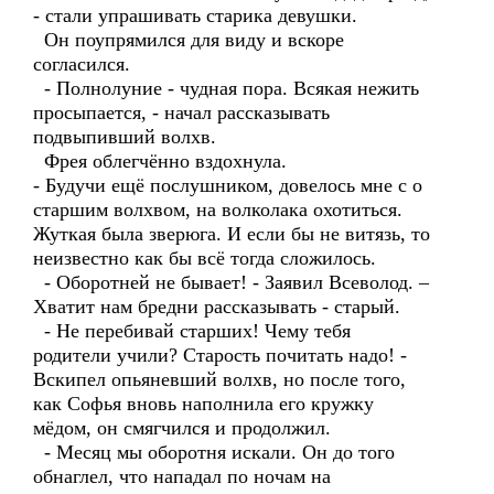
- стали упрашивать старика девушки.
Он поупрямился для виду и вскоре
согласился.
- Полнолуние - чудная пора. Всякая нежить
просыпается, - начал рассказывать
подвыпивший волхв.
Фрея облегчённо вздохнула.
- Будучи ещё послушником, довелось мне с о
старшим волхвом, на волколака охотиться.
Жуткая была зверюга. И если бы не витязь, то
неизвестно как бы всё тогда сложилось.
- Оборотней не бывает! - Заявил Всеволод. –
Хватит нам бредни рассказывать - старый.
- Не перебивай старших! Чему тебя
родители учили? Старость почитать надо! -
Вскипел опьяневший волхв, но после того,
как Софья вновь наполнила его кружку
мёдом, он смягчился и продолжил.
- Месяц мы оборотня искали. Он до того
обнаглел, что нападал по ночам на