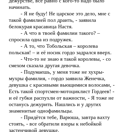
дежурстве, всё равно с кого-то надо было
начинать.
- Я не буду! Не царское это дело, мне с
такой фамилией пол драить, - заявила
белокурая красавица Настя.
- А что в твоей фамилии такого? –
спросила одна из подружек.
- А то, что Тобольская – королева
польская! – и её носик гордо задрался вверх.
- Что-то не знаю я такой королевы, - со
смехом сказала другая девочка.
- Подумаешь, у меня тоже не хухры-
мухры фамилия, - гордо заявила Женечка,
девушка с красивыми вьющимися волосами, -
Есть такой спортсмен-мотоциклист Гордеев! -
и её губки распухли от важности, - Я тоже не
останусь дежурить. Нашлись и у других
знаменитые однофамильцы.
- Придётся тебе, Варюша, завтра вахту
стоять, - все обратили взоры к небойкой
застенчивой девушке.