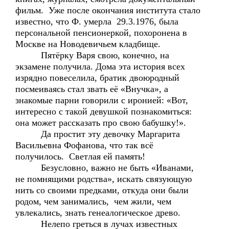
фильм. Уже после окончания института стало
известно, что Ф. умерла 29.3.1976, была
персональной пенсионеркой, похоронена в
Москве на Новодевичьем кладбище.
Пятёрку Варя свою, конечно, на
экзамене получила. Дома эта история всех
изрядно повеселила, братик двоюродный
посмеиваясь стал звать её «Внучка», а
знакомые парни говорили с иронией: «Вот,
интересно с такой девушкой познакомиться:
она может рассказать про свою бабушку!».
Да простит эту девочку Маргарита
Васильевна Фофанова, что так всё
получилось. Светлая ей память!
Безусловно, важно не быть «Иванами,
не помнящими родства», искать связующую
нить со своими предками, откуда они были
родом, чем занимались, чем жили, чем
увлекались, знать генеалогическое древо.
Нелепо греться в лучах известных