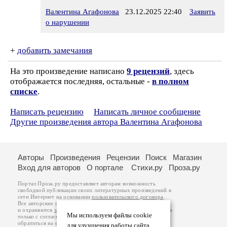
Валентина Агафонова
23.12.2025 22:40
Заявить
о нарушении
+
добавить замечания
На это произведение написано
9 рецензий
, здесь
отображается последняя, остальные -
в полном
списке
.
Написать рецензию
Написать личное сообщение
Другие произведения автора Валентина Агафонова
Авторы
Произведения
Рецензии
Поиск
Магазин
Вход для авторов
О портале
Стихи.ру
Проза.ру
Портал Проза.ру предоставляет авторам возможность
свободной публикации своих литературных произведений в
сети Интернет на основании
пользовательского договора
.
Все авторские права на произведения принадлежат авторам
и охраняются
законом
. Перепечатка произведений возможна
Мы используем файлы cookie
только с согласия его автора, к которому вы можете
обратиться на его авторской странице. Ответственность за
для улучшения работы сайта.