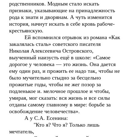
родственников. Модным стало искать
признаки, указывающие на принадлежность
рода к знати и дворянам. А чуть изменится
история, начнут искать в себе кровь рабоче-
крестьянскую.
Ей вспомнился отрывок из романа «Как
закалялась сталь» советского писателя
Николая Алексеевича Островского,
выученный наизусть ещё в школе: «Самое
дорогое у человека — это жизнь. Она дается
ему один раз, и прожить ее надо так, чтобы не
было мучительно стыдно за бесцельно
прожитые годы, чтобы не жег позор за
подленькое и. мелочное прошлое и чтобы,
умирая, мог сказать: вся жизнь и все силы
отданы самому главному в мире: борьбе за
освобождение человечества».
А у С.А. Есенина:
"Кто я? Что я? Только лишь
мечтатель,