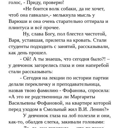
голос, - Приду, проверю!
«Не боится волк собаки, да не хочет,
чтоб она гавкала»,- мелькнула мысль у
Варюши и она очень старательно оттирала и
плинтуса и всё прочее.
Ну, слава Богу, пол блестел чистотой,
Варя, уставшая, прилегла на кровать. Стали
студенты подходить с занятий, рассказывали,
как день прошел.
- Ой! А ты знаешь, что сегодня было?! –
у девчонок загорелись глаза и они наперебой
стали рассказывать:
- Сегодня на лекции по истории партии
делали перекличку и преподавательница,
назвав твою фамилию - Фофанова, спросила:
«А это не родственница ли Маргариты
Васильевны Фофановой, на квартире которой
перед уходом в Смольный жил В.И. Ленин?»
У девчонок глаза на лоб полезли и они,
как-то, обалдев слегка, закивали головами: