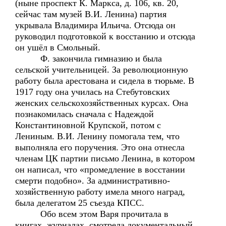
(ныне проспект К. Маркса, д. 106, кв. 20,
сейчас там музей В.И. Ленина) партия
укрывала Владимира Ильича. Отсюда он
руководил подготовкой к восстанию и отсюда
он ушёл в Смольный.
Ф. закончила гимназию и была
сельской учительницей. За революционную
работу была арестована и сидела в тюрьме. В
1917 году она училась на Стебутовских
женских сельскохозяйственных курсах. Она
познакомилась сначала с Надеждой
Константиновной Крупской, потом с
Лениным. В.И. Ленину помогала тем, что
выполняла его поручения. Это она отнесла
членам ЦК партии письмо Ленина, в котором
он написал, что «промедление в восстании
смерти подобно». За административно-
хозяйственную работу имела много наград,
была делегатом 25 съезда КПСС.
Обо всем этом Варя прочитала в
книгах, журналах, смотрела документальный