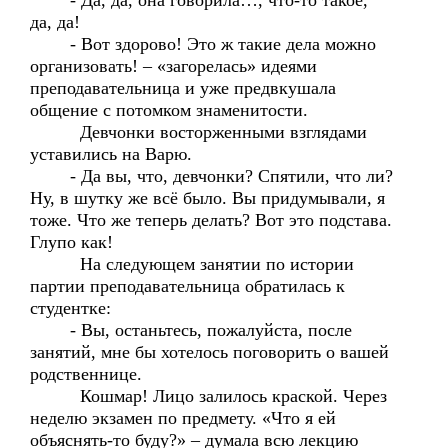
- Да, да, она говорила…, что-то такое,
да, да!
- Вот здорово! Это ж такие дела можно
организовать! – «загорелась» идеями
преподавательница и уже предвкушала
общение с потомком знаменитости.
Девчонки восторженными взглядами
уставились на Варю.
- Да вы, что, девчонки? Спятили, что ли?
Ну, в шутку же всё было. Вы придумывали, я
тоже. Что же теперь делать? Вот это подстава.
Глупо как!
На следующем занятии по истории
партии преподавательница обратилась к
студентке:
- Вы, останьтесь, пожалуйста, после
занятий, мне бы хотелось поговорить о вашей
родственнице.
Кошмар! Лицо залилось краской. Через
неделю экзамен по предмету. «Что я ей
объяснять-то буду?» – думала всю лекцию