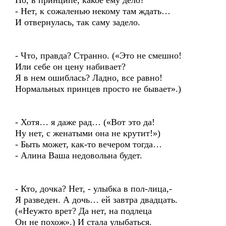
Но, в принципе, какое ему дело?
- Нет, к сожаленью некому там ждать…
И отвернулась, так саму задело.
- Что, правда? Странно. («Это не смешно!
Или себе он цену набивает?
Я в нем ошиблась? Ладно, все равно!
Нормальных принцев просто не бывает».)
- Хотя… я даже рад… («Вот это да!
Ну нет, с женатыми она не крутит!»)
- Быть может, как-то вечером тогда…
- Алина Ваша недовольна будет.
- Кто, дочка? Нет, - улыбка в пол-лица,-
Я разведен. А дочь… ей завтра двадцать.
(«Неужто врет? Да нет, на подлеца
Он не похож».) И стала улыбаться.